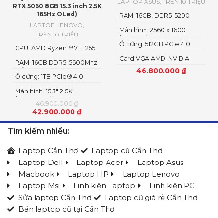
LAPTOP ASUS
,
TRÊN 10 TRIỆU
RTX 5060 8GB 15.3 inch 2.5K
165Hz OLed)
RAM: 16GB, DDR5-5200
SO-DIMM
LAPTOP LENOVO
,
Màn hình: 2560 x 1600
TRÊN 10 TRIỆU
(WQXGA)
Ổ cứng: 512GB PCIe 4.0
CPU: AMD Ryzen™ 7 H 255
NVMe M.2 SSD
Card VGA AMD: NVIDIA
RAM: 16GB DDR5-5600Mhz
GeForce RTX 5060 8GB
46.800.000
₫
(hỗ trợ nâng cấp)
GDDR7 AMD Radeon
Ổ cứng: 1TB PCIe® 4.0
Graphics
NVME SSD
Màn hình :15.3" 2.5K
(2560x1600) OLED
46.900.000
₫
42.900.000
₫
Tìm kiếm nhiều:
Laptop Cần Thơ
Laptop cũ Cần Thơ
Laptop Dell
Laptop Acer
Laptop Asus
Macbook
Laptop HP
Laptop Lenovo
Laptop Msi
Linh kiện Laptop
Linh kiện PC
Sửa laptop Cần Thơ
Laptop cũ giá rẻ Cần Thơ
Bán laptop cũ tại Cần Thơ