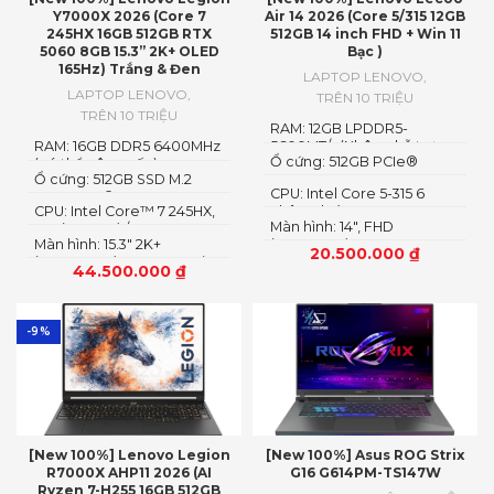
Y7000X 2026 (Core 7
Air 14 2026 (Core 5/315 12GB
245HX 16GB 512GB RTX
512GB 14 inch FHD + Win 11
5060 8GB 15.3” 2K+ OLED
Bạc )
165Hz) Trắng & Đen
LAPTOP LENOVO
,
LAPTOP LENOVO
,
TRÊN 10 TRIỆU
TRÊN 10 TRIỆU
RAM: 12GB LPDDR5-
RAM: 16GB DDR5 6400MHz
5600MT/s (Không hỗ trợ
Ổ cứng: 512GB PCIe®
(có thể nâng cấp)
nâng cấp)
Ổ cứng: 512GB SSD M.2
NVMe™ M.2 SSD
CPU: Intel Core 5-315 6
2242 PCIe® 4.0×4 NVMe
CPU: Intel Core™ 7 245HX,
nhân 6 luồng
Màn hình: 14″, FHD
14C (6P + 8E) / 14T
Màn hình: 15.3″ 2K+
(1920x1200) IPS, 16:10
20.500.000
₫
(2560×1600) OLED 1100nits
44.500.000
₫
(peak) / 500nits (typical)
Glossy, 100% DCI-P3, 165Hz,
G-SYNC®, DisplayHDR™
True Black 1000
-9%
[New 100%] Lenovo Legion
[New 100%] Asus ROG Strix
R7000X AHP11 2026 (AI
G16 G614PM-TS147W
Ryzen 7-H255 16GB 512GB