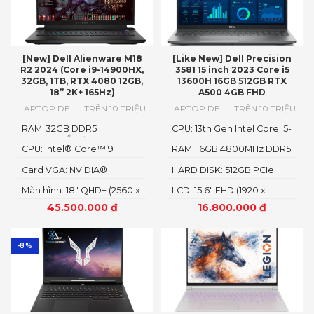
[New] Dell Alienware M18
[Like New] Dell Precision
R2 2024 (Core i9-14900HX,
3581 15 inch 2023 Core i5
32GB, 1TB, RTX 4080 12GB,
13600H 16GB 512GB RTX
18” 2K+ 165Hz)
A500 4GB FHD
LAPTOP DELL
,
TRÊN 10 TRIỆU
LAPTOP DELL
,
TRÊN 10 TRIỆU
RAM: 32GB DDR5
CPU: 13th Gen Intel Core i5-
4800MHzỔ cứng1TB PCIe
13600H
CPU: Intel® Core™i9
RAM: 16GB 4800MHz DDR5
Gen4 M.2 SSD
14900HX
Card VGA: NVIDIA®
HARD DISK: 512GB PCIe
GeForce RTX™ 4080 12GB
NMVe SSD
Màn hình: 18" QHD+ (2560 x
LCD: 15.6" FHD (1920 x
GDDR6
1600)
1080)
45.500.000
₫
16.800.000
₫
-8%