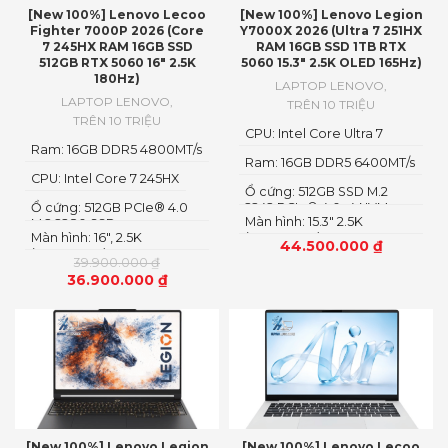
[New 100%] Lenovo Lecoo
[New 100%] Lenovo Legion
Fighter 7000P 2026 (Core
Y7000X 2026 (Ultra 7 251HX
7 245HX RAM 16GB SSD
RAM 16GB SSD 1TB RTX
512GB RTX 5060 16″ 2.5K
5060 15.3″ 2.5K OLED 165Hz)
180Hz)
LAPTOP LENOVO
,
LAPTOP LENOVO
,
TRÊN 10 TRIỆU
TRÊN 10 TRIỆU
CPU: Intel Core Ultra 7
Ram: 16GB DDR5 4800MT/s
251HX
Ram: 16GB DDR5 6400MT/s
CPU: Intel Core 7 245HX
Ổ cứng: 512GB SSD M.2
Ổ cứng: 512GB PCIe® 4.0
2242 PCIe® 4.0×4 NVMe
Màn hình: 15.3" 2.5K
M.2 2280 SSD
Màn hình: 16″, 2.5K
(2560x1600) OLED
44.500.000
₫
(2560x1600) IPS, LED
39.900.000
₫
36.900.000
₫
[New 100%] Lenovo Legion
[New 100%] Lenovo Lecoo