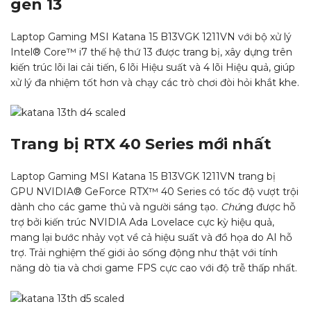
gen 13
Laptop Gaming MSI Katana 15 B13VGK 1211VN với bộ xử lý
Intel® Core™ i7 thế hệ thứ 13 được trang bị, xây dựng trên
kiến trúc lõi lai cải tiến, 6 lõi Hiệu suất và 4 lõi Hiệu quả, giúp
xử lý đa nhiệm tốt hơn và chạy các trò chơi đòi hỏi khắt khe.
Trang bị RTX 40 Series mới nhất
Laptop Gaming MSI Katana 15 B13VGK 1211VN trang bị
GPU NVIDIA® GeForce RTX™ 40 Series có tốc độ vượt trội
dành cho các game thủ và người sáng tạo.
Chú
ng được hỗ
trợ bởi kiến trúc NVIDIA Ada Lovelace cực kỳ hiệu quả,
mang lại bước nhảy vọt về cả hiệu suất và đồ họa do AI hỗ
trợ. Trải nghiệm thế giới ảo sống động như thật với tính
năng dò tia và chơi game FPS cực cao với độ trễ thấp nhất.