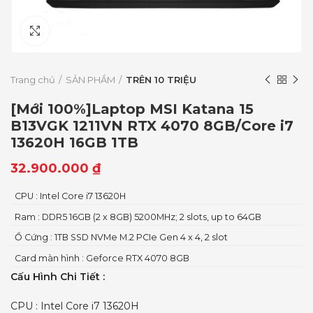
Click to enlarge
Trang chủ
SẢN PHẨM
TRÊN 10 TRIỆU
[Mới 100%]Laptop MSI Katana 15
B13VGK 1211VN RTX 4070 8GB/Core i7
13620H 16GB 1TB
32.900.000
₫
CPU : Intel Core i7 13620H
Ram : DDR5 16GB (2 x 8GB) 5200MHz; 2 slots, up to 64GB
Ổ Cứng : 1TB SSD NVMe M.2 PCIe Gen 4 x 4, 2 slot
Card màn hình : Geforce RTX 4070 8GB
Cấu Hình Chi Tiết :
CPU : Intel Core i7 13620H