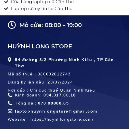
Cửa hàng laptop cũ Cần Thơ
Laptop cũ uy tín tại Cần Thơ
Mở cửa: 08:00 - 19:00
HUỲNH LONG STORE
94 đường 3/2 Phường Ninh Kiều , TP Cần
Thơ
Mã số thuế : 086092012743
Đăng ký lần đầu: 23/07/2024
Nơi cấp : Chi cục thuế Quận Ninh Kiều
Kinh doanh:
094.317.00.18
Tổng đài:
070.88888.65
laptophuynhlongstore@gmail.com
Website : https://huynhlongstore.com/