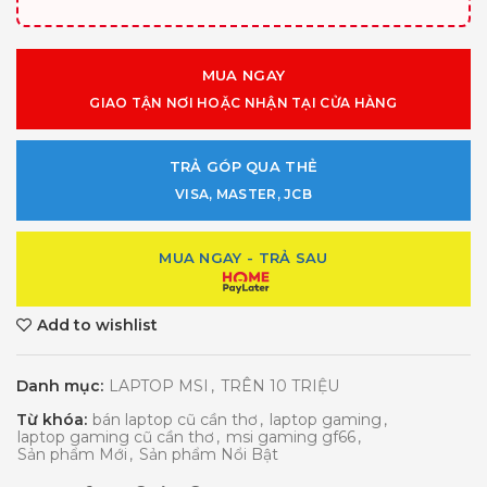
MUA NGAY
GIAO TẬN NƠI HOẶC NHẬN TẠI CỬA HÀNG
TRẢ GÓP QUA THẺ
VISA, MASTER, JCB
MUA NGAY - TRẢ SAU
Add to wishlist
Danh mục:
LAPTOP MSI
,
TRÊN 10 TRIỆU
Từ khóa:
bán laptop cũ cần thơ
,
laptop gaming
,
laptop gaming cũ cần thơ
,
msi gaming gf66
,
Sản phẩm Mới
,
Sản phẩm Nổi Bật