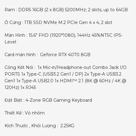
Ram : DDR5 16GB (2 x 8GB) 5200MHz; 2 slots, up to 64GB
Ổ Cứng : 1TB SSD NVMe M.2 PCIe Gen 4 x 4, 2 slot
Màn Hình : 15.6″ FHD (1920*1080), 144Hz 45%NTSC IPS-
Level
Card màn hình : Geforce RTX 4070 8GB
Cổng Kết Nối : 1x Mic-in/Headphone-out Combo Jack I/O
PORTS 1x Type-C (USB3.2 Gen1 / DP) 2x Type-A USB3.2
Gen1 1x Type-A USB2.0 1x HDMI™ 2.1 (8K @ 60Hz / 4K @
120Hz) 1x RJ45
Đặt Biệt : 4-Zone RGB Gaming Keyboard
Thiết Kế : Vỏ nhôm
Kích Thước , Khối Lượng : 2.25KG