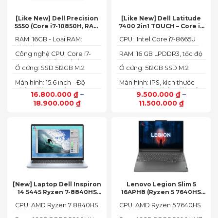
[Like New] Dell Precision
[Like New] Dell Latitude
5550 (Core i7-10850H, RAM
7400 2in1 TOUCH – Core i7
16GB, SSD 512GB, Nvidia
8665U | Ram 16G | SSD 512G |
RAM: 16GB - Loại RAM:
CPU: Intel Core i7-8665U
Quadro T1000 4G, Màn
màn hình 14 inch FHD Cảm
DDR4
15.6” FHD+)
ứng x360
Công nghệ CPU: Core i7-
RAM: 16 GB LPDDR3, tốc độ
10750H, 6 nhân, 12 luồng
2133 MHz
Ổ cứng: SSD 512GB M.2
Ổ cứng: 512GB SSD M.2
PCIe NVMe
PCIe NVMe
Màn hình: 15.6 inch - Độ
Màn hình: IPS, kích thước
phân giải: FHD+ (1920 x
14.0 inch, độ phân giải Full
16.800.000
₫
–
9.500.000
₫
–
1200 px)
HD (1920 x 1080)
18.900.000
₫
11.500.000
₫
[New] Laptop Dell Inspiron
Lenovo Legion Slim 5
14 5445 Ryzen 7-8840HS
16APH8 (Ryzen 5 7640HS
(Ram 16GB SSD 512GB AMD
RAM 16GB SSD 512GB RTX
CPU: AMD Ryzen 7 8840HS
CPU: AMD Ryzen 5 7640HS
Radeon 780M Màn 14inch
4060 16″ FHD+ 144Hz)
2.2K)