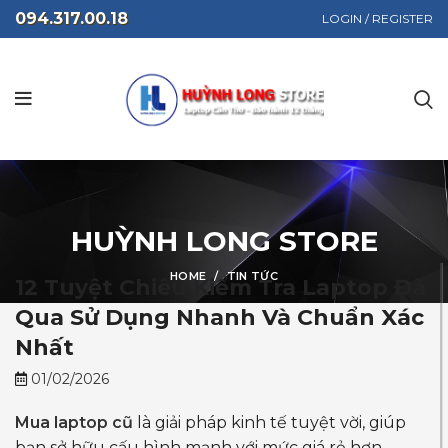
094.317.00.18
LOGIN / REGISTER
HUỲNH LONG STORE
HOME
TIN TỨC
12 Tuyệt Chiêu Kiểm Tra Laptop Đã
Qua Sử Dụng Nhanh Và Chuẩn Xác
Nhất
01/02/2026
Mua laptop cũ
là giải pháp kinh tế tuyệt vời, giúp
bạn sở hữu cấu hình mạnh với mức giá rẻ hơn