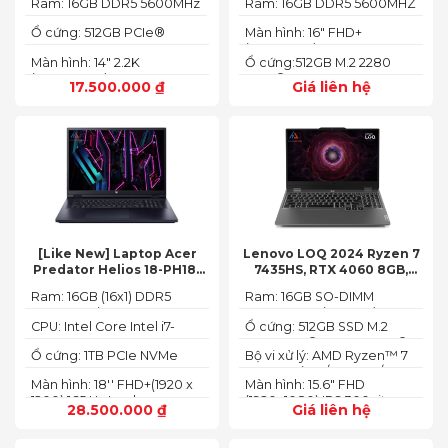
Ram: 16GB DDR5 5600MHz
Ram: 16GB DDR5 5600MHZ
Ổ cứng: 512GB PCIe®
Màn hình: 16" FHD+
NVMe™ M.2 SSD
(1920x1200) IPS
Màn hình: 14" 2.2K
Ổ cứng:512GB M.2 2280
(2240X1400)
PCIe® 4.0 x4 SSD
17.500.000
₫
Giá liên hệ
[Like New] Laptop Acer
Lenovo LOQ 2024 Ryzen 7
Predator Helios 18-PH18-
7435HS, RTX 4060 8GB,
71-756U 2023(Core Intel i7-
16GB, 512GB, 15.6′ FHD IPS
Ram: 16GB (16x1) DDR5
Ram: 16GB SO-DIMM
13700HX, RTX 4060 8GB,
144Hz, 100% sRGB
4800MHz (2x SO-DIMM
DDR5-5600 (max 64)
16GB, SSD 1TB, 18″ FHD+
CPU: Intel Core Intel i7-
Ổ cứng: 512GB SSD M.2
socket, up to 32GB
165HZ)
13700HX 3.7 GHz up to 5.0
2242 PCIe® 4.0x4 NVMe®
SDRAM)
Ổ cứng: 1TB PCIe NVMe
Bộ vi xử lý: AMD Ryzen™ 7
GHz 30MB
(2 slots nvme)
SED SSD
74355HS (8C / 16T, 3.8 /
Màn hình: 18'' FHD+(1920 x
Màn hình: 15.6" FHD
5.1GHz, 8MB L2 / 16MB L3)
1200) 165 Hz In-plane
(1920x1080) IPS 300nits
28.500.000
₫
Giá liên hệ
Switching (IPS)
Anti-glare, 100% sRGB,
Technology; ComfyView
144Hz, G-SYNC®