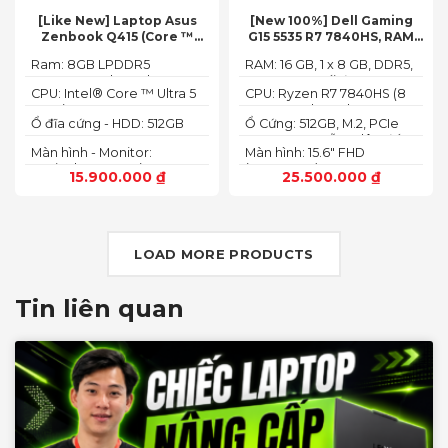
[Like New] Laptop Asus
[New 100%] Dell Gaming
Zenbook Q415 (Core ™
G15 5535 R7 7840HS, RAM
Ultra 5 125H, Ram 8GB, SSD
16GB, SSD 512GB, RTX 4060
Ram: 8GB LPDDR5
RAM: 16 GB, 1 x 8 GB, DDR5,
512GB, 14.0inch WUXGA
8G, 15.6-inch FHD 165Hz
7467MHz on board
4800 MHz -Tối đa 32GB
OLED, Win 11)
Windows 11 Dark Shadow
CPU: Intel® Core ™ Ultra 5
CPU: Ryzen R7 7840HS (8
Gray
125H (3.60GHz up to
Cores, 16 Threads, 24MB
Ổ đĩa cứng - HDD: 512GB
Ổ Cứng: 512GB, M.2, PCIe
4.50GHz, 18MB Cache)
Cache, 3.80 GHz up to 5.1
M.2 PCIe Gen 4 NVMe SSD
NVMe, SSD-Hỗ trợ lên đến
GHz, 35-54W)
Màn hình - Monitor:
Màn hình: 15.6" FHD
4 TB (2 khe SSD)
14.0inch WUXGA (1920 x
(1920x1080) 165Hz, 3ms,
15.900.000
₫
25.500.000
₫
1200) 16:10, OLED, 500 nits,
sRGB-100%,
100% DCI-P3, Cảm ứng
ComfortViewPlus, NVIDIA
G-SYNC+DDS
LOAD MORE PRODUCTS
Tin liên quan