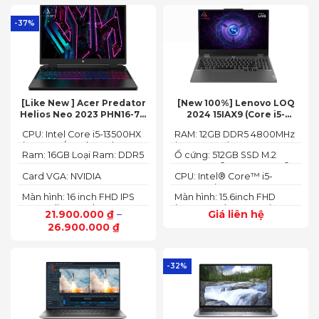
-37%
[Like New ] Acer Predator
[New 100%] Lenovo LOQ
Helios Neo 2023 PHN16-71-
2024 15IAX9 (Core i5-
54W3 (Core i5-13500HX,
12450HX, 12GB, 512GB, RTX
CPU: Intel Core i5-13500HX
RAM: 12GB DDR5 4800MHz
16GB, 512GB, RTX 4050 6GB,
3050 6GB, 15.6″ FHD 144Hz)
(14 Cores/ 20 Threads, up
(up to 32GB)
16″ FHD 165Hz)
Ram: 16GB Loại Ram: DDR5
Ổ cứng: 512GB SSD M.2
to 4.70 GHz, 24MB)
4800MHz
2242 PCIe® 4.0x4 NVMe®
Card VGA: NVIDIA
CPU: Intel® Core™ i5-
GeForce RTX 4050 6GB
12450HX (2.00GHz up to
Màn hình: 16 inch FHD IPS
Màn hình: 15.6inch FHD
(140W)
4.40GHz, 12MB Cache)
165Hz SlimBezel, sRGB
(1920x1080) IPS 300nits
21.900.000
₫
–
Giá liên hệ
100%, Acer ComfyView,
Anti-glare, 100%sRGB,
26.900.000
₫
500 nits
144Hz
-32%