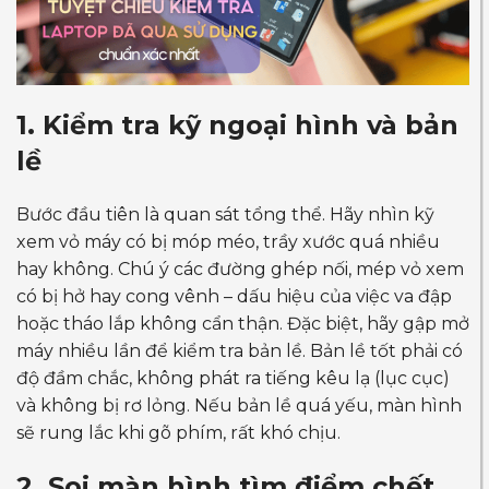
1. Kiểm tra kỹ ngoại hình và bản
lề
Bước đầu tiên là quan sát tổng thể. Hãy nhìn kỹ
xem vỏ máy có bị móp méo, trầy xước quá nhiều
hay không. Chú ý các đường ghép nối, mép vỏ xem
có bị hở hay cong vênh – dấu hiệu của việc va đập
hoặc tháo lắp không cẩn thận. Đặc biệt, hãy gập mở
máy nhiều lần để kiểm tra bản lề. Bản lề tốt phải có
độ đầm chắc, không phát ra tiếng kêu lạ (lục cục)
và không bị rơ lỏng. Nếu bản lề quá yếu, màn hình
sẽ rung lắc khi gõ phím, rất khó chịu.
2. Soi màn hình tìm điểm chết