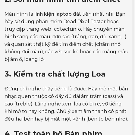
Màn hình là
linh kiện laptop
đắt tiền nhất nhì. Bạn
hãy sử dụng phần mềm Dead Pixel Tester hoặc
truy cập trang web lcdtech.info. Hãy chuyển màn
hình sang các màu đơn sắc (trắng, đen, đỏ, xanh,…)
và quan sát thật kỹ để tìm điểm chết (chấm nhỏ
không đổi màu), các vết sọc kẻ hoặc các mảng màu
bị ám ố, loang lổ.
3. Kiểm tra chất lượng Loa
Đừng chỉ nghe thấy tiếng là được. Hãy mở một bản
nhạc quen thuộc có đầy đủ dải âm trầm (bass) và
cao (treble). Lắng nghe xem loa có bị rè, vỡ tiếng
khi mở to hay không. Chú ý xem âm thanh có phát
đều hai bên hay bị mất một kênh (bên to bên nhỏ).
4. Test toàn bộ Bàn phím