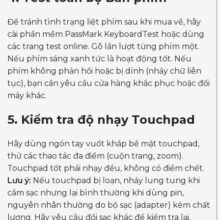
Để tránh tình trạng liệt phím sau khi mua về, hãy
cài phần mềm PassMark KeyboardTest hoặc dùng
các trang test online. Gõ lần lượt từng phím một.
Nếu phím sáng xanh tức là hoạt động tốt. Nếu
phím không phản hồi hoặc bị dính (nhảy chữ liên
tục), bạn cần yêu cầu cửa hàng khắc phục hoặc đổi
máy khác.
5. Kiểm tra độ nhạy Touchpad
Hãy dùng ngón tay vuốt khắp bề mặt touchpad,
thử các thao tác đa điểm (cuộn trang, zoom).
Touchpad tốt phải nhạy đều, không có điểm chết.
Lưu ý:
Nếu touchpad bị loạn, nhảy lung tung khi
cắm sạc nhưng lại bình thường khi dùng pin,
nguyên nhân thường do bộ sạc (adapter) kém chất
lượng. Hãy yêu cầu đổi sạc khác để kiểm tra lại.