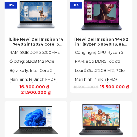
-11%
-8%
[Like New] Dell Inspiron 14
[New] Dell Inspiron 7445 2
7440 2in1 2024 Core i5
in 1 (Ryzen 5 8640HS, Ram
120U Ram 8GB SSD 512GB
8GB,SSD 512GB, AMD
RAM: 8GB DDR5 5200MHz
Công nghệ CPU :Ryzen 5
FHD+
Radeon,14 FHD+ Touch)
8640HS
Ổ cứng: 512GB M.2 PCIe
RAM: 8Gb DDR5 Tốc độ
NVMe SSD
BUS :5200MT/s
Bộ vi xử lý: Intel Core 5
Loại ổ đĩa :512GB M.2, PCIe
120U, 10 nhân (2P + 8E) / 12
NVMe, SSD
Màn hình: 14.0inch FHD+
Màn hình 14 inch FHD+
luồng
(1920 x 1200) 60Hz,250 nits
(1920 x 1200 pixels)
16.900.000
₫
–
15.500.000
₫
16.790.000
₫
21.900.000
₫