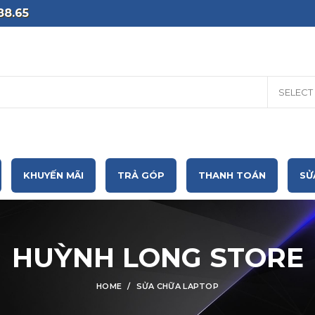
88.65
SELECT
KHUYẾN MÃI
TRẢ GÓP
THANH TOÁN
SỬ
HUỲNH LONG STORE
HOME
SỬA CHỮA LAPTOP