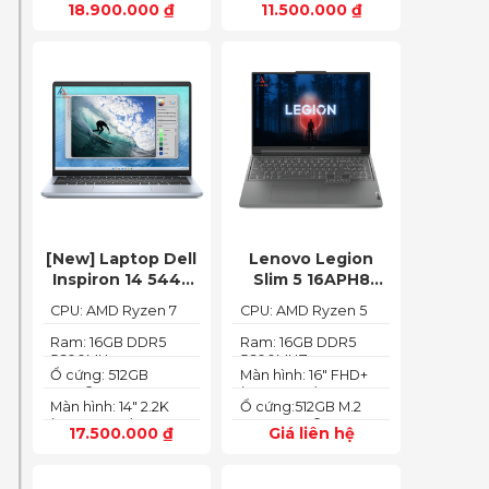
18.900.000
₫
11.500.000
₫
(1920 x 1080)
[New] Laptop Dell
Lenovo Legion
Inspiron 14 5445
Slim 5 16APH8
Ryzen 7-8840HS
(Ryzen 5 7640HS
CPU: AMD Ryzen 7
CPU: AMD Ryzen 5
(Ram 16GB SSD
RAM 16GB SSD
8840HS
7640HS
512GB AMD
512GB RTX 4060
Ram: 16GB DDR5
Ram: 16GB DDR5
5600MHz
5600MHZ
Radeon 780M Màn
16″ FHD+ 144Hz)
Ổ cứng: 512GB
Màn hình: 16" FHD+
14inch 2.2K)
PCIe® NVMe™ M.2
(1920x1200) IPS
Màn hình: 14" 2.2K
Ổ cứng:512GB M.2
SSD
(2240X1400)
2280 PCIe® 4.0 x4
17.500.000
₫
Giá liên hệ
SSD