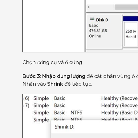
Chọn
cô
ng cụ và ổ cứng
Bước 3
:
Nhập dung lượng
để cắt phân vùng ổ đ
Nhấn vào
Shrink
để tiếp tục.