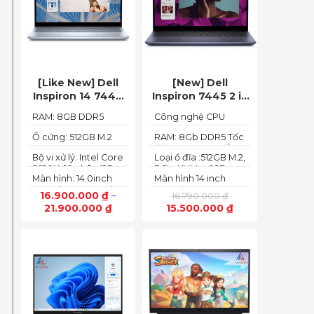
[Like New] Dell
[New] Dell
Inspiron 14 7440
Inspiron 7445 2 in
2in1 2024 Core i5
1 (Ryzen 5
RAM: 8GB DDR5
Công nghệ CPU
120U Ram 8GB
8640HS, Ram
5200MHz
:Ryzen 5 8640HS
SSD 512GB FHD+
8GB,SSD 512GB,
Ổ cứng: 512GB M.2
RAM: 8Gb DDR5 Tốc
PCIe NVMe SSD
độ BUS :5200MT/s
AMD Radeon,14
Bộ vi xử lý: Intel Core
Loại ổ đĩa :512GB M.2,
FHD+ Touch)
5 120U, 10 nhân (2P +
PCIe NVMe, SSD
Màn hình: 14.0inch
Màn hình 14 inch
8E) / 12 luồng
FHD+ (1920 x 1200)
FHD+ (1920 x 1200
16.900.000
₫
–
16.790.000
₫
60Hz,250 nits
pixels)
21.900.000
₫
15.500.000
₫