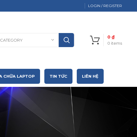
LOGIN / REGISTER
0
₫
 CATEGORY
0
items
A CHỮA LAPTOP
TIN TỨC
LIÊN HỆ