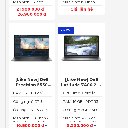
165Hz)
Màn hình: 16 inch
Màn hình: 15.6inch
6GB (140W)
up to 4.40GHz, 12MB
FHD IPS 165Hz
FHD (1920x1080) IPS
Cache)
21.900.000
₫
–
Giá liên hệ
SlimBezel, sRGB
300nits Anti-glare,
26.900.000
₫
100%, Acer
100%sRGB, 144Hz
ComfyView, 500 nits
-32%
[Like New] Dell
[Like New] Dell
Precision 5550
Latitude 7400 2in1
(Core i7-10850H,
TOUCH – Core i7
RAM: 16GB - Loại
CPU: Intel Core i7-
RAM 16GB, SSD
8665U | Ram 16G |
RAM: DDR4
8665U
512GB, Nvidia
SSD 512G | màn
Công nghệ CPU:
RAM: 16 GB LPDDR3,
Core i7-10750H, 6
tốc độ 2133 MHz
Quadro T1000 4G,
hình 14 inch FHD
Ổ cứng: SSD 512GB
Ổ cứng: 512GB SSD
nhân, 12 luồng
Màn 15.6” FHD+)
Cảm ứng x360
M.2 PCIe NVMe
M.2 PCIe NVMe
Màn hình: 15.6 inch -
Màn hình: IPS, kích
Độ phân giải: FHD+
thước 14.0 inch, độ
16.800.000
₫
–
9.500.000
₫
–
(1920 x 1200 px)
phân giải Full HD