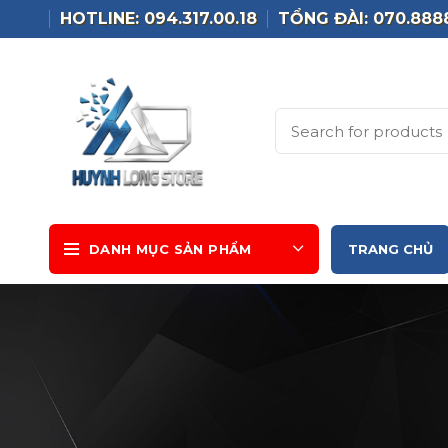
HOTLINE: 094.317.00.18
TỔNG ĐÀI: 070.888
DANH MỤC SẢN PHẨM
TRANG CHỦ