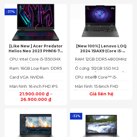
-37%
[Like New ] Acer Predator
[New 100%] Lenovo LOQ
Helios Neo 2023 PHN16-71-
2024 15IAX9 (Core i5-
54W3 (Core i5-13500HX,
12450HX, 12GB, 512GB, RTX
CPU: Intel Core i5-13500HX
RAM: 12GB DDR5 4800MHz
16GB, 512GB, RTX 4050 6GB,
3050 6GB, 15.6″ FHD 144Hz)
(14 Cores/ 20 Threads, up
(up to 32GB)
16″ FHD 165Hz)
Ram: 16GB Loại Ram: DDR5
Ổ cứng: 512GB SSD M.2
to 4.70 GHz, 24MB)
4800MHz
2242 PCIe® 4.0x4 NVMe®
Card VGA: NVIDIA
CPU: Intel® Core™ i5-
GeForce RTX 4050 6GB
12450HX (2.00GHz up to
Màn hình: 16 inch FHD IPS
Màn hình: 15.6inch FHD
(140W)
4.40GHz, 12MB Cache)
165Hz SlimBezel, sRGB
(1920x1080) IPS 300nits
21.900.000
₫
–
Giá liên hệ
100%, Acer ComfyView,
Anti-glare, 100%sRGB,
26.900.000
₫
500 nits
144Hz
-32%