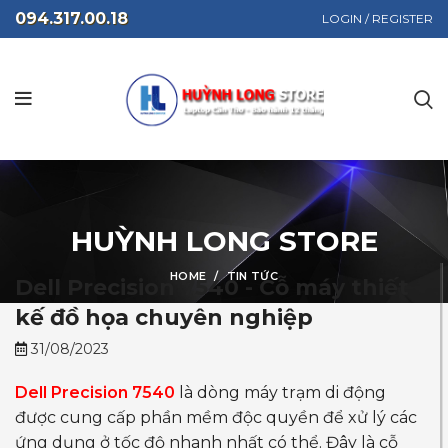
094.317.00.18
LOGIN / REGISTER
HUỲNH LONG STORE
HOME
TIN TỨC
Dell Precision 7540 - Cỗ máy thiết
kế đồ họa chuyên nghiệp
31/08/2023
Dell Precision 7540
là dòng máy trạm di động
được cung cấp phần mềm độc quyền để xử lý các
ứng dụng ở tốc độ nhanh nhất có thể. Đây là cỗ