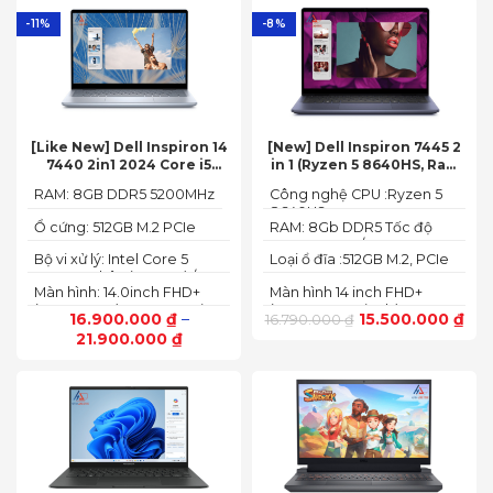
-11%
-8%
[Like New] Dell Inspiron 14
[New] Dell Inspiron 7445 2
7440 2in1 2024 Core i5
in 1 (Ryzen 5 8640HS, Ram
120U Ram 8GB SSD 512GB
8GB,SSD 512GB, AMD
RAM: 8GB DDR5 5200MHz
Công nghệ CPU :Ryzen 5
FHD+
Radeon,14 FHD+ Touch)
8640HS
Ổ cứng: 512GB M.2 PCIe
RAM: 8Gb DDR5 Tốc độ
NVMe SSD
BUS :5200MT/s
Bộ vi xử lý: Intel Core 5
Loại ổ đĩa :512GB M.2, PCIe
120U, 10 nhân (2P + 8E) / 12
NVMe, SSD
Màn hình: 14.0inch FHD+
Màn hình 14 inch FHD+
luồng
(1920 x 1200) 60Hz,250 nits
(1920 x 1200 pixels)
16.900.000
₫
–
15.500.000
₫
16.790.000
₫
21.900.000
₫