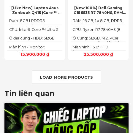
[Like New] Laptop Asus
[New 100%] Dell Gaming
Zenbook Q415 (Core ™
G15 5535 R7 7840HS, RAM
Ultra 5 125H, Ram 8GB, SSD
16GB, SSD 512GB, RTX 4060
Ram: 8GB LPDDR5
RAM: 16 GB, 1 x 8 GB, DDR5,
512GB, 14.0inch WUXGA
8G, 15.6-inch FHD 165Hz
7467MHz on board
4800 MHz -Tối đa 32GB
OLED, Win 11)
Windows 11 Dark Shadow
CPU: Intel® Core ™ Ultra 5
CPU: Ryzen R7 7840HS (8
Gray
125H (3.60GHz up to
Cores, 16 Threads, 24MB
Ổ đĩa cứng - HDD: 512GB
Ổ Cứng: 512GB, M.2, PCIe
4.50GHz, 18MB Cache)
Cache, 3.80 GHz up to 5.1
M.2 PCIe Gen 4 NVMe SSD
NVMe, SSD-Hỗ trợ lên đến
GHz, 35-54W)
Màn hình - Monitor:
Màn hình: 15.6" FHD
4 TB (2 khe SSD)
14.0inch WUXGA (1920 x
(1920x1080) 165Hz, 3ms,
15.900.000
₫
25.500.000
₫
1200) 16:10, OLED, 500 nits,
sRGB-100%,
100% DCI-P3, Cảm ứng
ComfortViewPlus, NVIDIA
G-SYNC+DDS
LOAD MORE PRODUCTS
Tin liên quan