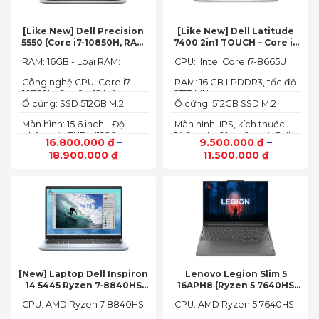
[Like New] Dell Precision
[Like New] Dell Latitude
5550 (Core i7-10850H, RAM
7400 2in1 TOUCH – Core i7
16GB, SSD 512GB, Nvidia
8665U | Ram 16G | SSD 512G |
RAM: 16GB - Loại RAM:
CPU: Intel Core i7-8665U
Quadro T1000 4G, Màn
màn hình 14 inch FHD Cảm
DDR4
15.6” FHD+)
ứng x360
Công nghệ CPU: Core i7-
RAM: 16 GB LPDDR3, tốc độ
10750H, 6 nhân, 12 luồng
2133 MHz
Ổ cứng: SSD 512GB M.2
Ổ cứng: 512GB SSD M.2
PCIe NVMe
PCIe NVMe
Màn hình: 15.6 inch - Độ
Màn hình: IPS, kích thước
phân giải: FHD+ (1920 x
14.0 inch, độ phân giải Full
16.800.000
₫
–
9.500.000
₫
–
1200 px)
HD (1920 x 1080)
18.900.000
₫
11.500.000
₫
[New] Laptop Dell Inspiron
Lenovo Legion Slim 5
14 5445 Ryzen 7-8840HS
16APH8 (Ryzen 5 7640HS
(Ram 16GB SSD 512GB AMD
RAM 16GB SSD 512GB RTX
CPU: AMD Ryzen 7 8840HS
CPU: AMD Ryzen 5 7640HS
Radeon 780M Màn 14inch
4060 16″ FHD+ 144Hz)