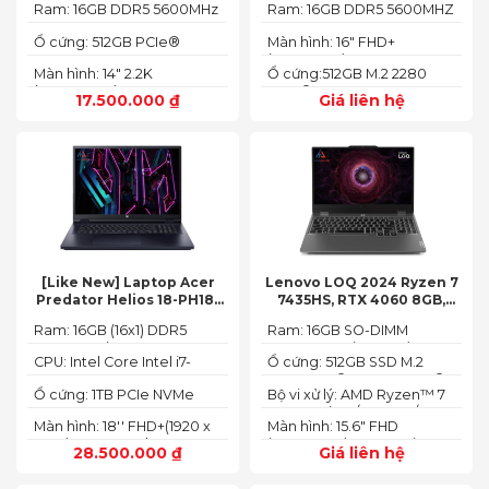
2.2K)
Ram: 16GB DDR5 5600MHz
Ram: 16GB DDR5 5600MHZ
Ổ cứng: 512GB PCIe®
Màn hình: 16" FHD+
NVMe™ M.2 SSD
(1920x1200) IPS
Màn hình: 14" 2.2K
Ổ cứng:512GB M.2 2280
(2240X1400)
PCIe® 4.0 x4 SSD
17.500.000
₫
Giá liên hệ
[Like New] Laptop Acer
Lenovo LOQ 2024 Ryzen 7
Predator Helios 18-PH18-
7435HS, RTX 4060 8GB,
71-756U 2023(Core Intel i7-
16GB, 512GB, 15.6′ FHD IPS
Ram: 16GB (16x1) DDR5
Ram: 16GB SO-DIMM
13700HX, RTX 4060 8GB,
144Hz, 100% sRGB
4800MHz (2x SO-DIMM
DDR5-5600 (max 64)
16GB, SSD 1TB, 18″ FHD+
CPU: Intel Core Intel i7-
Ổ cứng: 512GB SSD M.2
socket, up to 32GB
165HZ)
13700HX 3.7 GHz up to 5.0
2242 PCIe® 4.0x4 NVMe®
SDRAM)
Ổ cứng: 1TB PCIe NVMe
Bộ vi xử lý: AMD Ryzen™ 7
GHz 30MB
(2 slots nvme)
SED SSD
74355HS (8C / 16T, 3.8 /
Màn hình: 18'' FHD+(1920 x
Màn hình: 15.6" FHD
5.1GHz, 8MB L2 / 16MB L3)
1200) 165 Hz In-plane
(1920x1080) IPS 300nits
28.500.000
₫
Giá liên hệ
Switching (IPS)
Anti-glare, 100% sRGB,
Technology; ComfyView
144Hz, G-SYNC®