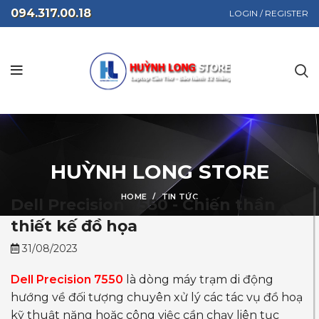
094.317.00.18
LOGIN / REGISTER
HUỲNH LONG STORE
HOME
TIN TỨC
Dell Precision 7550 - Chiến thần
thiết kế đồ họa
31/08/2023
Dell Precision 7550
là dòng máy trạm di động
hướng về đối tượng chuyên xử lý các tác vụ đồ hoạ
kỹ thuật nặng hoặc công việc cần chạy liên tục