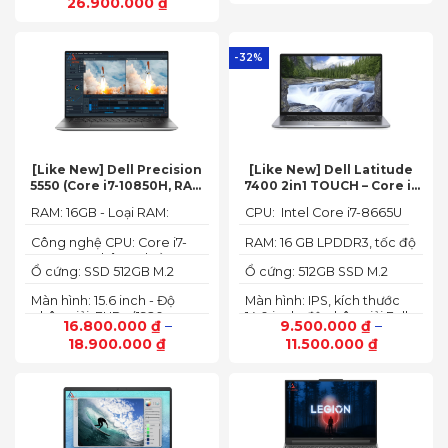
26.900.000
₫
500 nits
144Hz
-32%
[Like New] Dell Precision
[Like New] Dell Latitude
5550 (Core i7-10850H, RAM
7400 2in1 TOUCH – Core i7
16GB, SSD 512GB, Nvidia
8665U | Ram 16G | SSD 512G |
RAM: 16GB - Loại RAM:
CPU: Intel Core i7-8665U
Quadro T1000 4G, Màn
màn hình 14 inch FHD Cảm
DDR4
15.6” FHD+)
ứng x360
Công nghệ CPU: Core i7-
RAM: 16 GB LPDDR3, tốc độ
10750H, 6 nhân, 12 luồng
2133 MHz
Ổ cứng: SSD 512GB M.2
Ổ cứng: 512GB SSD M.2
PCIe NVMe
PCIe NVMe
Màn hình: 15.6 inch - Độ
Màn hình: IPS, kích thước
phân giải: FHD+ (1920 x
14.0 inch, độ phân giải Full
16.800.000
₫
–
9.500.000
₫
–
1200 px)
HD (1920 x 1080)
18.900.000
₫
11.500.000
₫