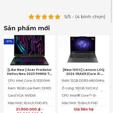
5/5 - (4 bình chọn)
Sản phẩm mới
-37%
[Like New ] Acer Predator
[New 100%] Lenovo LOQ
Helios Neo 2023 PHN16-71-
2024 15IAX9 (Core i5-
54W3 (Core i5-13500HX,
12450HX, 12GB, 512GB, RTX
CPU: Intel Core i5-13500HX
RAM: 12GB DDR5 4800MHz
16GB, 512GB, RTX 4050 6GB,
3050 6GB, 15.6″ FHD 144Hz)
(14 Cores/ 20 Threads, up
(up to 32GB)
16″ FHD 165Hz)
Ram: 16GB Loại Ram: DDR5
Ổ cứng: 512GB SSD M.2
to 4.70 GHz, 24MB)
4800MHz
2242 PCIe® 4.0x4 NVMe®
Card VGA: NVIDIA
CPU: Intel® Core™ i5-
GeForce RTX 4050 6GB
12450HX (2.00GHz up to
Màn hình: 16 inch FHD IPS
Màn hình: 15.6inch FHD
(140W)
4.40GHz, 12MB Cache)
165Hz SlimBezel, sRGB
(1920x1080) IPS 300nits
21.900.000
₫
–
Giá liên hệ
100%, Acer ComfyView,
Anti-glare, 100%sRGB,