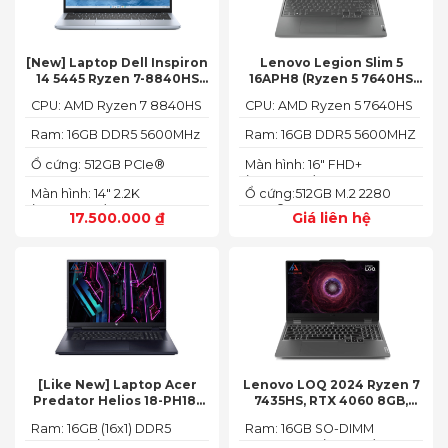
[New] Laptop Dell Inspiron
Lenovo Legion Slim 5
14 5445 Ryzen 7-8840HS
16APH8 (Ryzen 5 7640HS
(Ram 16GB SSD 512GB AMD
RAM 16GB SSD 512GB RTX
CPU: AMD Ryzen 7 8840HS
CPU: AMD Ryzen 5 7640HS
Radeon 780M Màn 14inch
4060 16″ FHD+ 144Hz)
2.2K)
Ram: 16GB DDR5 5600MHz
Ram: 16GB DDR5 5600MHZ
Ổ cứng: 512GB PCIe®
Màn hình: 16" FHD+
NVMe™ M.2 SSD
(1920x1200) IPS
Màn hình: 14" 2.2K
Ổ cứng:512GB M.2 2280
(2240X1400)
PCIe® 4.0 x4 SSD
17.500.000
₫
Giá liên hệ
[Like New] Laptop Acer
Lenovo LOQ 2024 Ryzen 7
Predator Helios 18-PH18-
7435HS, RTX 4060 8GB,
71-756U 2023(Core Intel i7-
16GB, 512GB, 15.6′ FHD IPS
Ram: 16GB (16x1) DDR5
Ram: 16GB SO-DIMM
13700HX, RTX 4060 8GB,
144Hz, 100% sRGB
4800MHz (2x SO-DIMM
DDR5-5600 (max 64)