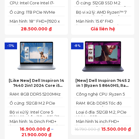
16GB, SSD 1TB, 18″ FHD+
CPU: Intel Core Intel i7-
Ổ cứng: 512GB SSD M.2
socket, up to 32GB
165HZ)
13700HX 3.7 GHz up to 5.0
2242 PCIe® 4.0x4 NVMe®
SDRAM)
Ổ cứng: 1TB PCIe NVMe
Bộ vi xử lý: AMD Ryzen™ 7
GHz 30MB
(2 slots nvme)
SED SSD
74355HS (8C / 16T, 3.8 /
Màn hình: 18'' FHD+(1920 x
Màn hình: 15.6" FHD
5.1GHz, 8MB L2 / 16MB L3)
1200) 165 Hz In-plane
(1920x1080) IPS 300nits
28.500.000
₫
Giá liên hệ
Switching (IPS)
Anti-glare, 100% sRGB,
Technology; ComfyView
144Hz, G-SYNC®
-11%
-8%
[Like New] Dell Inspiron 14
[New] Dell Inspiron 7445 2
7440 2in1 2024 Core i5
in 1 (Ryzen 5 8640HS, Ram
120U Ram 8GB SSD 512GB
8GB,SSD 512GB, AMD
RAM: 8GB DDR5 5200MHz
Công nghệ CPU :Ryzen 5
FHD+
Radeon,14 FHD+ Touch)
8640HS
Ổ cứng: 512GB M.2 PCIe
RAM: 8Gb DDR5 Tốc độ
NVMe SSD
BUS :5200MT/s
Bộ vi xử lý: Intel Core 5
Loại ổ đĩa :512GB M.2, PCIe
120U, 10 nhân (2P + 8E) / 12
NVMe, SSD
Màn hình: 14.0inch FHD+
Màn hình 14 inch FHD+
luồng
(1920 x 1200) 60Hz,250 nits
(1920 x 1200 pixels)
16.900.000
₫
–
15.500.000
₫
16.790.000
₫
21.900.000
₫