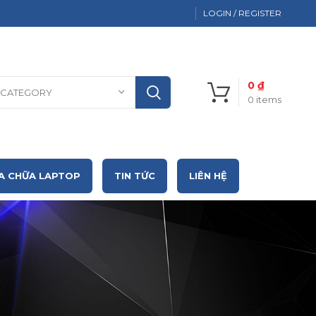
LOGIN / REGISTER
0
₫
 CATEGORY
0
items
A CHỮA LAPTOP
TIN TỨC
LIÊN HỆ