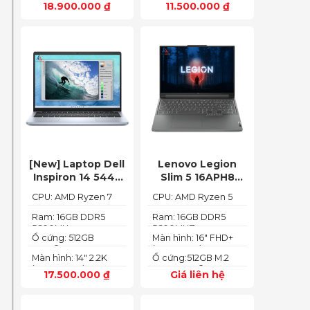
18.900.000
₫
11.500.000
₫
(1920 x 1080)
[New] Laptop Dell
Lenovo Legion
Inspiron 14 5445
Slim 5 16APH8
Ryzen 7-8840HS
(Ryzen 5 7640HS
CPU: AMD Ryzen 7
CPU: AMD Ryzen 5
(Ram 16GB SSD
RAM 16GB SSD
8840HS
7640HS
512GB AMD
512GB RTX 4060
Ram: 16GB DDR5
Ram: 16GB DDR5
5600MHz
5600MHZ
Radeon 780M Màn
16″ FHD+ 144Hz)
Ổ cứng: 512GB
Màn hình: 16" FHD+
14inch 2.2K)
PCIe® NVMe™ M.2
(1920x1200) IPS
Màn hình: 14" 2.2K
Ổ cứng:512GB M.2
SSD
(2240X1400)
2280 PCIe® 4.0 x4
17.500.000
₫
Giá liên hệ
SSD