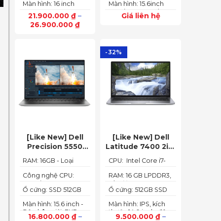
165Hz)
Màn hình: 16 inch
Màn hình: 15.6inch
6GB (140W)
up to 4.40GHz, 12MB
FHD IPS 165Hz
FHD (1920x1080) IPS
Cache)
21.900.000
₫
–
Giá liên hệ
SlimBezel, sRGB
300nits Anti-glare,
26.900.000
₫
100%, Acer
100%sRGB, 144Hz
ComfyView, 500 nits
-32%
[Like New] Dell
[Like New] Dell
Precision 5550
Latitude 7400 2in1
(Core i7-10850H,
TOUCH – Core i7
RAM: 16GB - Loại
CPU: Intel Core i7-
RAM 16GB, SSD
8665U | Ram 16G |
RAM: DDR4
8665U
512GB, Nvidia
SSD 512G | màn
Công nghệ CPU:
RAM: 16 GB LPDDR3,
Core i7-10750H, 6
tốc độ 2133 MHz
Quadro T1000 4G,
hình 14 inch FHD
Ổ cứng: SSD 512GB
Ổ cứng: 512GB SSD
nhân, 12 luồng
Màn 15.6” FHD+)
Cảm ứng x360
M.2 PCIe NVMe
M.2 PCIe NVMe
Màn hình: 15.6 inch -
Màn hình: IPS, kích
Độ phân giải: FHD+
thước 14.0 inch, độ
16.800.000
₫
–
9.500.000
₫
–
(1920 x 1200 px)
phân giải Full HD