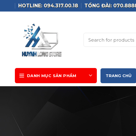
HOTLINE: 094.317.00.18
TỔNG ĐÀI: 070.888
DANH MỤC SẢN PHẨM
TRANG CHỦ