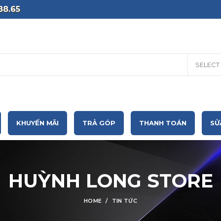
88.65
SELECT
KHUYẾN MÃI
TRẢ GÓP
THANH TOÁN
SỬ
HUỲNH LONG STORE
HOME
TIN TỨC