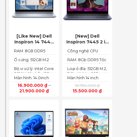
[Like New] Dell
[New] Dell
Inspiron 14 7440
Inspiron 7445 2 in
2in1 2024 Core i5
1 (Ryzen 5
RAM: 8GB DDR5
Công nghệ CPU
120U Ram 8GB
8640HS, Ram
5200MHz
:Ryzen 5 8640HS
SSD 512GB FHD+
8GB,SSD 512GB,
Ổ cứng: 512GB M.2
RAM: 8Gb DDR5 Tốc
PCIe NVMe SSD
độ BUS :5200MT/s
AMD Radeon,14
Bộ vi xử lý: Intel Core
Loại ổ đĩa :512GB M.2,
FHD+ Touch)
5 120U, 10 nhân (2P +
PCIe NVMe, SSD
Màn hình: 14.0inch
Màn hình 14 inch
8E) / 12 luồng
FHD+ (1920 x 1200)
FHD+ (1920 x 1200
16.900.000
₫
–
16.790.000
₫
60Hz,250 nits
pixels)
21.900.000
₫
15.500.000
₫