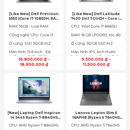
[Like New] Dell Precision
[Like New] Dell Latitude
5550 (Core i7-10850H, RAM
7400 2in1 TOUCH – Core i7
16GB, SSD 512GB, Nvidia
8665U | Ram 16G | SSD 512G |
RAM: 16GB - Loại RAM:
CPU: Intel Core i7-8665U
Quadro T1000 4G, Màn
màn hình 14 inch FHD Cảm
DDR4
15.6” FHD+)
ứng x360
Công nghệ CPU: Core i7-
RAM: 16 GB LPDDR3, tốc độ
10750H, 6 nhân, 12 luồng
2133 MHz
Ổ cứng: SSD 512GB M.2
Ổ cứng: 512GB SSD M.2
PCIe NVMe
PCIe NVMe
Màn hình: 15.6 inch - Độ
Màn hình: IPS, kích thước
phân giải: FHD+ (1920 x
14.0 inch, độ phân giải Full
16.800.000
₫
–
9.500.000
₫
–
1200 px)
HD (1920 x 1080)
18.900.000
₫
11.500.000
₫
[New] Laptop Dell Inspiron
Lenovo Legion Slim 5
14 5445 Ryzen 7-8840HS
16APH8 (Ryzen 5 7640HS
(Ram 16GB SSD 512GB AMD
RAM 16GB SSD 512GB RTX
CPU: AMD Ryzen 7 8840HS
CPU: AMD Ryzen 5 7640HS
Radeon 780M Màn 14inch
4060 16″ FHD+ 144Hz)