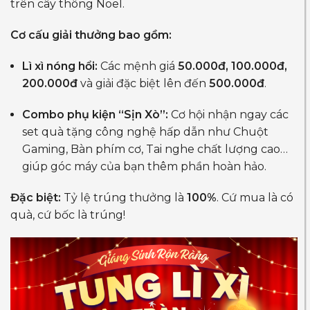
trên cây thông Noel.
Cơ cấu giải thưởng bao gồm:
Lì xì nóng hổi:
Các mệnh giá
50.000đ, 100.000đ,
200.000đ
và giải đặc biệt lên đến
500.000đ
.
Combo phụ kiện “Sịn Xò”:
Cơ hội nhận ngay các
set quà tặng công nghệ hấp dẫn như Chuột
Gaming, Bàn phím cơ, Tai nghe chất lượng cao…
giúp góc máy của bạn thêm phần hoàn hảo.
Đặc biệt:
Tỷ lệ trúng thưởng là
100%
. Cứ mua là có
quà, cứ bốc là trúng!