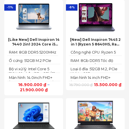
-11%
-8%
[Like New] Dell Inspiron 14
[New] Dell Inspiron 7445 2
7440 2in1 2024 Core i5
in 1 (Ryzen 5 8640HS, Ram
120U Ram 8GB SSD 512GB
8GB,SSD 512GB, AMD
RAM: 8GB DDR5 5200MHz
Công nghệ CPU :Ryzen 5
FHD+
Radeon,14 FHD+ Touch)
8640HS
Ổ cứng: 512GB M.2 PCIe
RAM: 8Gb DDR5 Tốc độ
NVMe SSD
BUS :5200MT/s
Bộ vi xử lý: Intel Core 5
Loại ổ đĩa :512GB M.2, PCIe
120U, 10 nhân (2P + 8E) / 12
NVMe, SSD
Màn hình: 14.0inch FHD+
Màn hình 14 inch FHD+
luồng
(1920 x 1200) 60Hz,250 nits
(1920 x 1200 pixels)
16.900.000
₫
–
15.500.000
₫
16.790.000
₫
21.900.000
₫