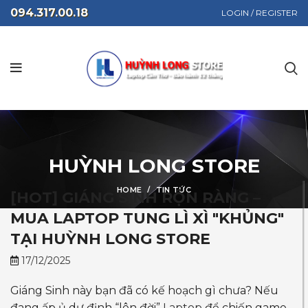
094.317.00.18
LOGIN / REGISTER
HUỲNH LONG STORE
HOME
TIN TỨC
[HOT] GIÁNG SINH RỘN RÀNG –
MUA LAPTOP TUNG LÌ XÌ "KHỦNG"
TẠI HUỲNH LONG STORE
17/12/2025
Giáng Sinh này bạn đã có kế hoạch gì chưa? Nếu
đang ấp ủ dự định “lên đời”
Laptop
để chiến game