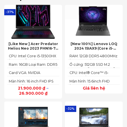
-37%
[Like New ] Acer Predator
[New 100%] Lenovo LOQ
Helios Neo 2023 PHN16-71-
2024 15IAX9 (Core i5-
54W3 (Core i5-13500HX,
12450HX, 12GB, 512GB, RTX
CPU: Intel Core i5-13500HX
RAM: 12GB DDR5 4800MHz
16GB, 512GB, RTX 4050 6GB,
3050 6GB, 15.6″ FHD 144Hz)
(14 Cores/ 20 Threads, up
(up to 32GB)
16″ FHD 165Hz)
Ram: 16GB Loại Ram: DDR5
Ổ cứng: 512GB SSD M.2
to 4.70 GHz, 24MB)
4800MHz
2242 PCIe® 4.0x4 NVMe®
Card VGA: NVIDIA
CPU: Intel® Core™ i5-
GeForce RTX 4050 6GB
12450HX (2.00GHz up to
Màn hình: 16 inch FHD IPS
Màn hình: 15.6inch FHD
(140W)
4.40GHz, 12MB Cache)
165Hz SlimBezel, sRGB
(1920x1080) IPS 300nits
21.900.000
₫
–
Giá liên hệ
100%, Acer ComfyView,
Anti-glare, 100%sRGB,
26.900.000
₫
500 nits
144Hz
-32%