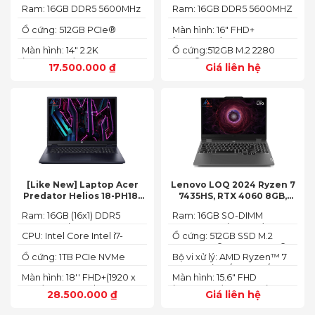
2.2K)
Ram: 16GB DDR5 5600MHz
Ram: 16GB DDR5 5600MHZ
Ổ cứng: 512GB PCIe®
Màn hình: 16" FHD+
NVMe™ M.2 SSD
(1920x1200) IPS
Màn hình: 14" 2.2K
Ổ cứng:512GB M.2 2280
(2240X1400)
PCIe® 4.0 x4 SSD
17.500.000
₫
Giá liên hệ
[Like New] Laptop Acer
Lenovo LOQ 2024 Ryzen 7
Predator Helios 18-PH18-
7435HS, RTX 4060 8GB,
71-756U 2023(Core Intel i7-
16GB, 512GB, 15.6′ FHD IPS
Ram: 16GB (16x1) DDR5
Ram: 16GB SO-DIMM
13700HX, RTX 4060 8GB,
144Hz, 100% sRGB
4800MHz (2x SO-DIMM
DDR5-5600 (max 64)
16GB, SSD 1TB, 18″ FHD+
CPU: Intel Core Intel i7-
Ổ cứng: 512GB SSD M.2
socket, up to 32GB
165HZ)
13700HX 3.7 GHz up to 5.0
2242 PCIe® 4.0x4 NVMe®
SDRAM)
Ổ cứng: 1TB PCIe NVMe
Bộ vi xử lý: AMD Ryzen™ 7
GHz 30MB
(2 slots nvme)
SED SSD
74355HS (8C / 16T, 3.8 /
Màn hình: 18'' FHD+(1920 x
Màn hình: 15.6" FHD
5.1GHz, 8MB L2 / 16MB L3)
1200) 165 Hz In-plane
(1920x1080) IPS 300nits
28.500.000
₫
Giá liên hệ
Switching (IPS)
Anti-glare, 100% sRGB,
Technology; ComfyView
144Hz, G-SYNC®