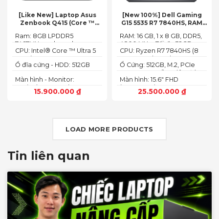
[Like New] Laptop Asus
[New 100%] Dell Gaming
Zenbook Q415 (Core ™
G15 5535 R7 7840HS, RAM
Ultra 5 125H, Ram 8GB, SSD
16GB, SSD 512GB, RTX 4060
Ram: 8GB LPDDR5
RAM: 16 GB, 1 x 8 GB, DDR5,
512GB, 14.0inch WUXGA
8G, 15.6-inch FHD 165Hz
7467MHz on board
4800 MHz -Tối đa 32GB
OLED, Win 11)
Windows 11 Dark Shadow
CPU: Intel® Core ™ Ultra 5
CPU: Ryzen R7 7840HS (8
Gray
125H (3.60GHz up to
Cores, 16 Threads, 24MB
Ổ đĩa cứng - HDD: 512GB
Ổ Cứng: 512GB, M.2, PCIe
4.50GHz, 18MB Cache)
Cache, 3.80 GHz up to 5.1
M.2 PCIe Gen 4 NVMe SSD
NVMe, SSD-Hỗ trợ lên đến
GHz, 35-54W)
Màn hình - Monitor:
Màn hình: 15.6" FHD
4 TB (2 khe SSD)
14.0inch WUXGA (1920 x
(1920x1080) 165Hz, 3ms,
15.900.000
₫
25.500.000
₫
1200) 16:10, OLED, 500 nits,
sRGB-100%,
100% DCI-P3, Cảm ứng
ComfortViewPlus, NVIDIA
G-SYNC+DDS
LOAD MORE PRODUCTS
Tin liên quan