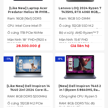
[Like New] Laptop Acer
Lenovo LOQ 2024 Ryzen 7
Predator Helios 18-PH18-
7435HS, RTX 4060 8GB,
71-756U 2023(Core Intel i7-
16GB, 512GB, 15.6′ FHD IPS
Ram: 16GB (16x1) DDR5
Ram: 16GB SO-DIMM
13700HX, RTX 4060 8GB,
144Hz, 100% sRGB
4800MHz (2x SO-DIMM
DDR5-5600 (max 64)
16GB, SSD 1TB, 18″ FHD+
CPU: Intel Core Intel i7-
Ổ cứng: 512GB SSD M.2
socket, up to 32GB
165HZ)
13700HX 3.7 GHz up to 5.0
2242 PCIe® 4.0x4 NVMe®
SDRAM)
Ổ cứng: 1TB PCIe NVMe
Bộ vi xử lý: AMD Ryzen™ 7
GHz 30MB
(2 slots nvme)
SED SSD
74355HS (8C / 16T, 3.8 /
Màn hình: 18'' FHD+(1920 x
Màn hình: 15.6" FHD
5.1GHz, 8MB L2 / 16MB L3)
1200) 165 Hz In-plane
(1920x1080) IPS 300nits
28.500.000
₫
Giá liên hệ
Switching (IPS)
Anti-glare, 100% sRGB,
Technology; ComfyView
144Hz, G-SYNC®
-11%
-8%
[Like New] Dell Inspiron 14
[New] Dell Inspiron 7445 2
7440 2in1 2024 Core i5
in 1 (Ryzen 5 8640HS, Ram
120U Ram 8GB SSD 512GB
8GB,SSD 512GB, AMD
RAM: 8GB DDR5 5200MHz
Công nghệ CPU :Ryzen 5
FHD+
Radeon,14 FHD+ Touch)
8640HS
Ổ cứng: 512GB M.2 PCIe
RAM: 8Gb DDR5 Tốc độ
NVMe SSD
BUS :5200MT/s