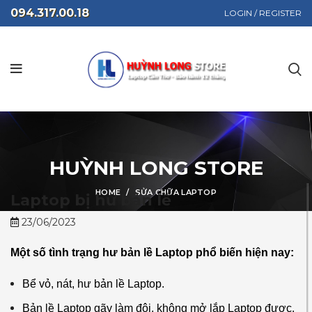
094.317.00.18
LOGIN / REGISTER
HUỲNH LONG STORE
HOME
SỬA CHỮA LAPTOP
Laptop bị hư bản lề
23/06/2023
Một số tình trạng hư bản lề Laptop phổ biến hiện nay:
Bể vỏ, nát, hư bản lề Laptop.
Bản lề Laptop gãy làm đôi, không mở lắp Laptop được.