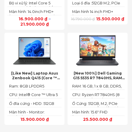
Bộ vi xử lý: Intel Core 5
Loại ổ đĩa :512GB M.2, PCIe
120U, 10 nhân (2P + 8E) / 12
NVMe, SSD
Màn hình: 14.0inch FHD+
Màn hình 14 inch FHD+
luồng
(1920 x 1200) 60Hz,250 nits
(1920 x 1200 pixels)
16.900.000
₫
–
15.500.000
₫
16.790.000
₫
21.900.000
₫
[Like New] Laptop Asus
[New 100%] Dell Gaming
Zenbook Q415 (Core ™
G15 5535 R7 7840HS, RAM
Ultra 5 125H, Ram 8GB, SSD
16GB, SSD 512GB, RTX 4060
Ram: 8GB LPDDR5
RAM: 16 GB, 1 x 8 GB, DDR5,
512GB, 14.0inch WUXGA
8G, 15.6-inch FHD 165Hz
7467MHz on board
4800 MHz -Tối đa 32GB
OLED, Win 11)
Windows 11 Dark Shadow
CPU: Intel® Core ™ Ultra 5
CPU: Ryzen R7 7840HS (8
Gray
125H (3.60GHz up to
Cores, 16 Threads, 24MB
Ổ đĩa cứng - HDD: 512GB
Ổ Cứng: 512GB, M.2, PCIe
4.50GHz, 18MB Cache)
Cache, 3.80 GHz up to 5.1
M.2 PCIe Gen 4 NVMe SSD
NVMe, SSD-Hỗ trợ lên đến
GHz, 35-54W)
Màn hình - Monitor:
Màn hình: 15.6" FHD
4 TB (2 khe SSD)
14.0inch WUXGA (1920 x
(1920x1080) 165Hz, 3ms,
15.900.000
₫
25.500.000
₫
1200) 16:10, OLED, 500 nits,
sRGB-100%,
100% DCI-P3, Cảm ứng
ComfortViewPlus, NVIDIA
G-SYNC+DDS