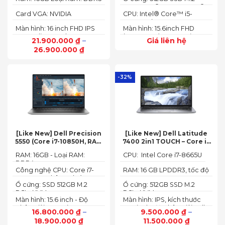
to 4.70 GHz, 24MB)
4800MHz
2242 PCIe® 4.0x4 NVMe®
Card VGA: NVIDIA
CPU: Intel® Core™ i5-
GeForce RTX 4050 6GB
12450HX (2.00GHz up to
Màn hình: 16 inch FHD IPS
Màn hình: 15.6inch FHD
(140W)
4.40GHz, 12MB Cache)
165Hz SlimBezel, sRGB
(1920x1080) IPS 300nits
21.900.000
₫
–
Giá liên hệ
100%, Acer ComfyView,
Anti-glare, 100%sRGB,
26.900.000
₫
500 nits
144Hz
-32%
[Like New] Dell Precision
[Like New] Dell Latitude
5550 (Core i7-10850H, RAM
7400 2in1 TOUCH – Core i7
16GB, SSD 512GB, Nvidia
8665U | Ram 16G | SSD 512G |
RAM: 16GB - Loại RAM:
CPU: Intel Core i7-8665U
Quadro T1000 4G, Màn
màn hình 14 inch FHD Cảm
DDR4
15.6” FHD+)
ứng x360
Công nghệ CPU: Core i7-
RAM: 16 GB LPDDR3, tốc độ
10750H, 6 nhân, 12 luồng
2133 MHz
Ổ cứng: SSD 512GB M.2
Ổ cứng: 512GB SSD M.2
PCIe NVMe
PCIe NVMe
Màn hình: 15.6 inch - Độ
Màn hình: IPS, kích thước
phân giải: FHD+ (1920 x
14.0 inch, độ phân giải Full
16.800.000
₫
–
9.500.000
₫
–
1200 px)
HD (1920 x 1080)
18.900.000
₫
11.500.000
₫