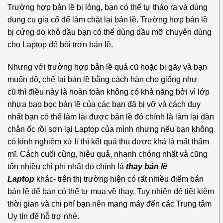
Trường hợp bản lề bị lỏng, bạn có thể tự tháo ra và dùng
dụng cụ gia cố để làm chặt lại bản lề. Trường hợp bản lề
bị cứng do khô dầu bạn có thể dùng dầu mỡ chuyên dùng
cho Laptop để bôi trơn bản lề.
Nhưng với trường hợp bản lề quá cũ hoặc bị gãy và bạn
muốn độ, chế lại bản lề bằng cách hàn cho giống như
cũ
thì điều này là hoàn toàn không có khả năng bởi vì lớp
nhựa bao bọc bản lề của các bạn đã bị vỡ và cách duy
nhất bạn có thể làm lại được bản lề đó chính là làm lại dàn
chân ốc rồi sơn lại Laptop của mình nhưng nếu bạn không
có kinh nghiệm xử lí thì kết quả thu được khá là mất thẩm
mĩ.
Cách cuối cùng, hiệu quả, nhanh chóng nhất và cũng
tốn nhiều chi phí nhất đó chính là
thay bản lề
Laptop
khác- trên thị trường hiện có rất nhiều điểm bán
bản lề để bạn có thể tự mua về thay. Tuy nhiên để tiết kiệm
thời gian và chi phí bạn
nên
mang máy đến các Trung tâm
Uy tín để hỗ trợ nhé.