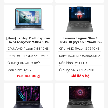
[New] Laptop Dell Inspiron
Lenovo Legion Slim 5
14 5445 Ryzen 7-8840HS
16APH8 (Ryzen 5 7640HS
(Ram 16GB SSD 512GB AMD
RAM 16GB SSD 512GB RTX
CPU: AMD Ryzen 7 8840HS
CPU: AMD Ryzen 5 7640HS
Radeon 780M Màn 14inch
4060 16″ FHD+ 144Hz)
2.2K)
Ram: 16GB DDR5 5600MHz
Ram: 16GB DDR5 5600MHZ
Ổ cứng: 512GB PCIe®
Màn hình: 16" FHD+
NVMe™ M.2 SSD
(1920x1200) IPS
Màn hình: 14" 2.2K
Ổ cứng:512GB M.2 2280
(2240X1400)
PCIe® 4.0 x4 SSD
17.500.000
₫
Giá liên hệ