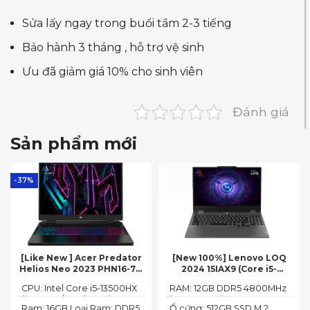
Sửa lấy ngay trong buổi tầm 2-3 tiếng
Bảo hành 3 tháng , hỗ trợ vệ sinh
Ưu đã giảm giá 10% cho sinh viên
Đánh giá
Sản phẩm mới
-37%
[Like New ] Acer Predator
[New 100%] Lenovo LOQ
Helios Neo 2023 PHN16-71-
2024 15IAX9 (Core i5-
54W3 (Core i5-13500HX,
12450HX, 12GB, 512GB, RTX
CPU: Intel Core i5-13500HX
RAM: 12GB DDR5 4800MHz
16GB, 512GB, RTX 4050 6GB,
3050 6GB, 15.6″ FHD 144Hz)
(14 Cores/ 20 Threads, up
(up to 32GB)
16″ FHD 165Hz)
Ram: 16GB Loại Ram: DDR5
Ổ cứng: 512GB SSD M.2