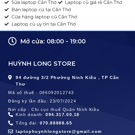
Sửa laptop Cần Thơ
Laptop cũ giá rẻ Cần Thơ
Bán laptop cũ tại Cần Thơ
Cửa hàng laptop cũ Cần Thơ
Laptop cũ uy tín tại Cần Thơ
Mở cửa: 08:00 - 19:00
HUỲNH LONG STORE
94 đường 3/2 Phường Ninh Kiều , TP Cần
Thơ
Mã số thuế : 086092012743
Đăng ký lần đầu: 23/07/2024
Nơi cấp : Chi cục thuế Quận Ninh Kiều
Kinh doanh:
094.317.00.18
Tổng đài:
070.88888.65
laptophuynhlongstore@gmail.com