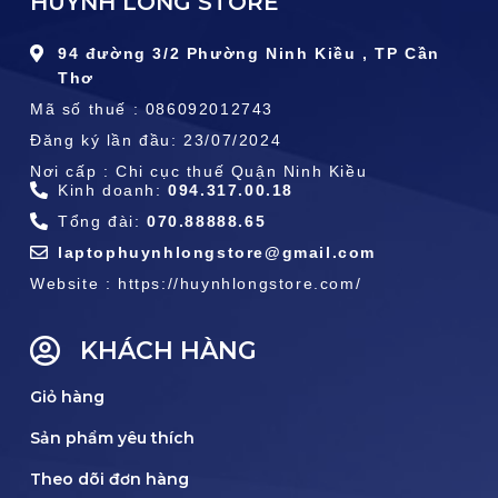
HUỲNH LONG STORE
94 đường 3/2 Phường Ninh Kiều , TP Cần
Thơ
Mã số thuế : 086092012743
Đăng ký lần đầu: 23/07/2024
Nơi cấp : Chi cục thuế Quận Ninh Kiều
Kinh doanh:
094.317.00.18
Tổng đài:
070.88888.65
laptophuynhlongstore@gmail.com
Website : https://huynhlongstore.com/
KHÁCH HÀNG
Giỏ hàng
Sản phẩm yêu thích
Theo dõi đơn hàng