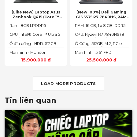
[Like New] Laptop Asus
[New 100%] Dell Gaming
Zenbook Q415 (Core ™
G15 5535 R7 7840HS, RAM
Ultra 5 125H, Ram 8GB, SSD
16GB, SSD 512GB, RTX 4060
Ram: 8GB LPDDR5
RAM: 16 GB, 1 x 8 GB, DDR5,
512GB, 14.0inch WUXGA
8G, 15.6-inch FHD 165Hz
7467MHz on board
4800 MHz -Tối đa 32GB
OLED, Win 11)
Windows 11 Dark Shadow
CPU: Intel® Core ™ Ultra 5
CPU: Ryzen R7 7840HS (8
Gray
125H (3.60GHz up to
Cores, 16 Threads, 24MB
Ổ đĩa cứng - HDD: 512GB
Ổ Cứng: 512GB, M.2, PCIe
4.50GHz, 18MB Cache)
Cache, 3.80 GHz up to 5.1
M.2 PCIe Gen 4 NVMe SSD
NVMe, SSD-Hỗ trợ lên đến
GHz, 35-54W)
Màn hình - Monitor:
Màn hình: 15.6" FHD
4 TB (2 khe SSD)
14.0inch WUXGA (1920 x
(1920x1080) 165Hz, 3ms,
15.900.000
₫
25.500.000
₫
1200) 16:10, OLED, 500 nits,
sRGB-100%,
100% DCI-P3, Cảm ứng
ComfortViewPlus, NVIDIA
G-SYNC+DDS
LOAD MORE PRODUCTS
Tin liên quan