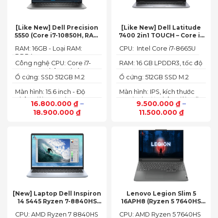
[Like New] Dell Precision
[Like New] Dell Latitude
5550 (Core i7-10850H, RAM
7400 2in1 TOUCH – Core i7
16GB, SSD 512GB, Nvidia
8665U | Ram 16G | SSD 512G |
RAM: 16GB - Loại RAM:
CPU: Intel Core i7-8665U
Quadro T1000 4G, Màn
màn hình 14 inch FHD Cảm
DDR4
15.6” FHD+)
ứng x360
Công nghệ CPU: Core i7-
RAM: 16 GB LPDDR3, tốc độ
10750H, 6 nhân, 12 luồng
2133 MHz
Ổ cứng: SSD 512GB M.2
Ổ cứng: 512GB SSD M.2
PCIe NVMe
PCIe NVMe
Màn hình: 15.6 inch - Độ
Màn hình: IPS, kích thước
phân giải: FHD+ (1920 x
14.0 inch, độ phân giải Full
16.800.000
₫
–
9.500.000
₫
–
1200 px)
HD (1920 x 1080)
18.900.000
₫
11.500.000
₫
[New] Laptop Dell Inspiron
Lenovo Legion Slim 5
14 5445 Ryzen 7-8840HS
16APH8 (Ryzen 5 7640HS
(Ram 16GB SSD 512GB AMD
RAM 16GB SSD 512GB RTX
CPU: AMD Ryzen 7 8840HS
CPU: AMD Ryzen 5 7640HS
Radeon 780M Màn 14inch
4060 16″ FHD+ 144Hz)