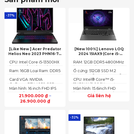
-37%
[Like New ] Acer Predator
[New 100%] Lenovo LOQ
Helios Neo 2023 PHN16-71-
2024 15IAX9 (Core i5-
54W3 (Core i5-13500HX,
12450HX, 12GB, 512GB, RTX
CPU: Intel Core i5-13500HX
RAM: 12GB DDR5 4800MHz
16GB, 512GB, RTX 4050 6GB,
3050 6GB, 15.6″ FHD 144Hz)
(14 Cores/ 20 Threads, up
(up to 32GB)
16″ FHD 165Hz)
Ram: 16GB Loại Ram: DDR5
Ổ cứng: 512GB SSD M.2
to 4.70 GHz, 24MB)
4800MHz
2242 PCIe® 4.0x4 NVMe®
Card VGA: NVIDIA
CPU: Intel® Core™ i5-
GeForce RTX 4050 6GB
12450HX (2.00GHz up to
Màn hình: 16 inch FHD IPS
Màn hình: 15.6inch FHD
(140W)
4.40GHz, 12MB Cache)
165Hz SlimBezel, sRGB
(1920x1080) IPS 300nits
21.900.000
₫
–
Giá liên hệ
100%, Acer ComfyView,
Anti-glare, 100%sRGB,
26.900.000
₫
500 nits
144Hz
-32%