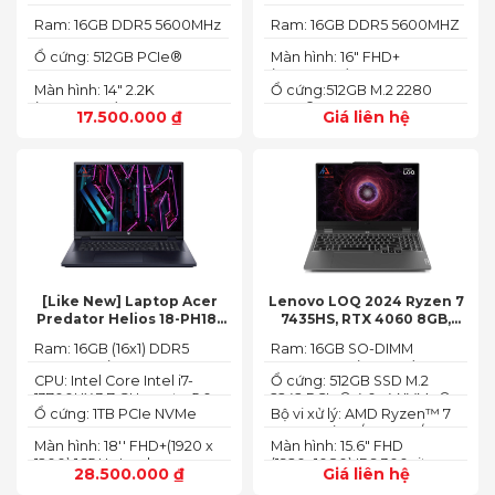
2.2K)
Ram: 16GB DDR5 5600MHz
Ram: 16GB DDR5 5600MHZ
Ổ cứng: 512GB PCIe®
Màn hình: 16" FHD+
NVMe™ M.2 SSD
(1920x1200) IPS
Màn hình: 14" 2.2K
Ổ cứng:512GB M.2 2280
(2240X1400)
PCIe® 4.0 x4 SSD
17.500.000
₫
Giá liên hệ
[Like New] Laptop Acer
Lenovo LOQ 2024 Ryzen 7
Predator Helios 18-PH18-
7435HS, RTX 4060 8GB,
71-756U 2023(Core Intel i7-
16GB, 512GB, 15.6′ FHD IPS
Ram: 16GB (16x1) DDR5
Ram: 16GB SO-DIMM
13700HX, RTX 4060 8GB,
144Hz, 100% sRGB
4800MHz (2x SO-DIMM
DDR5-5600 (max 64)
16GB, SSD 1TB, 18″ FHD+
CPU: Intel Core Intel i7-
Ổ cứng: 512GB SSD M.2
socket, up to 32GB
165HZ)
13700HX 3.7 GHz up to 5.0
2242 PCIe® 4.0x4 NVMe®
SDRAM)
Ổ cứng: 1TB PCIe NVMe
Bộ vi xử lý: AMD Ryzen™ 7
GHz 30MB
(2 slots nvme)
SED SSD
74355HS (8C / 16T, 3.8 /
Màn hình: 18'' FHD+(1920 x
Màn hình: 15.6" FHD
5.1GHz, 8MB L2 / 16MB L3)
1200) 165 Hz In-plane
(1920x1080) IPS 300nits
28.500.000
₫
Giá liên hệ
Switching (IPS)
Anti-glare, 100% sRGB,