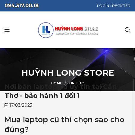
094.317.00.18
LOGIN / REGISTER
HUỲNH LONG STORE
HOME
TIN TỨC
Nơi bán laptop cũ uy tín tại Cần
Thơ - bảo hành 1 đổi 1
17/03/2023
Mua laptop cũ thì chọn sao cho
đúng?