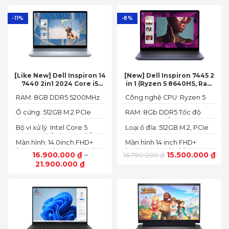
Technology; ComfyView
144Hz, G-SYNC®
-11%
-8%
[Like New] Dell Inspiron 14
[New] Dell Inspiron 7445 2
7440 2in1 2024 Core i5
in 1 (Ryzen 5 8640HS, Ram
120U Ram 8GB SSD 512GB
8GB,SSD 512GB, AMD
RAM: 8GB DDR5 5200MHz
Công nghệ CPU :Ryzen 5
FHD+
Radeon,14 FHD+ Touch)
8640HS
Ổ cứng: 512GB M.2 PCIe
RAM: 8Gb DDR5 Tốc độ
NVMe SSD
BUS :5200MT/s
Bộ vi xử lý: Intel Core 5
Loại ổ đĩa :512GB M.2, PCIe
120U, 10 nhân (2P + 8E) / 12
NVMe, SSD
Màn hình: 14.0inch FHD+
Màn hình 14 inch FHD+
luồng
(1920 x 1200) 60Hz,250 nits
(1920 x 1200 pixels)
16.900.000
₫
–
15.500.000
₫
16.790.000
₫
21.900.000
₫