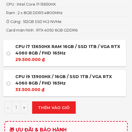
CPU : Intel Core i7-13650HX
Ram : 2 x 8GB DDR5 4800MHz
Ổ Cứng : 512GB SSD M.2 NVMe
Card màn hình : RTX 4050 6GB GDDR6
CPU i7 13650HX RAM 16GB / SSD 1TB / VGA RTX
4060 8GB / FHD 165Hz
29.500.000
₫
CPU i9 13900HX / 16GB / SSD 1TB / VGA RTX
4060 8GB / FHD 165Hz
33.500.000
₫
THÊM VÀO GIỎ
🎁 ƯU ĐÃI & BẢO HÀNH