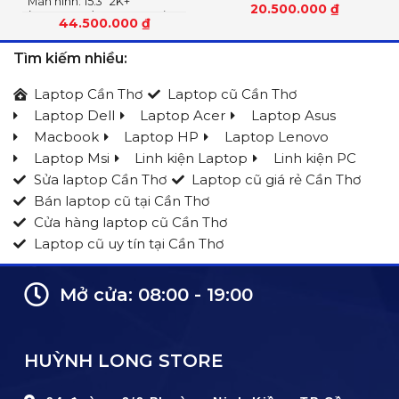
Màn hình: 15.3″ 2K+
(1920x1200) IPS, 16:10
20.500.000
₫
(2560×1600) OLED 1100nits
44.500.000
₫
(peak) / 500nits (typical)
Glossy, 100% DCI-P3, 165Hz,
Tìm kiếm nhiều:
G-SYNC®, DisplayHDR™
True Black 1000
Laptop Cần Thơ
Laptop cũ Cần Thơ
Laptop Dell
Laptop Acer
Laptop Asus
Macbook
Laptop HP
Laptop Lenovo
Laptop Msi
Linh kiện Laptop
Linh kiện PC
Sửa laptop Cần Thơ
Laptop cũ giá rẻ Cần Thơ
Bán laptop cũ tại Cần Thơ
Cửa hàng laptop cũ Cần Thơ
Laptop cũ uy tín tại Cần Thơ
Mở cửa: 08:00 - 19:00
HUỲNH LONG STORE