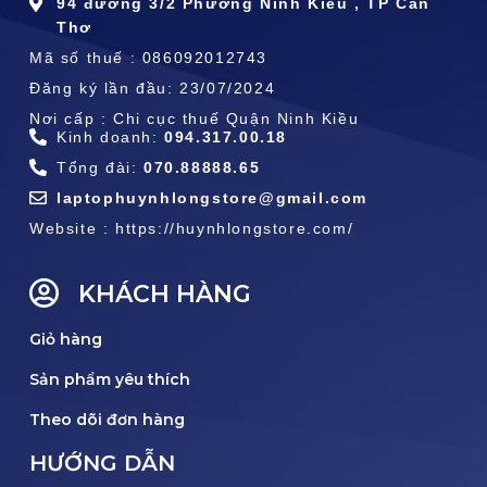
94 đường 3/2 Phường Ninh Kiều , TP Cần
Thơ
Mã số thuế : 086092012743
Đăng ký lần đầu: 23/07/2024
Nơi cấp : Chi cục thuế Quận Ninh Kiều
Kinh doanh:
094.317.00.18
Tổng đài:
070.88888.65
laptophuynhlongstore@gmail.com
Website : https://huynhlongstore.com/
KHÁCH HÀNG
Giỏ hàng
Sản phẩm yêu thích
Theo dõi đơn hàng
HƯỚNG DẪN