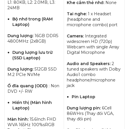
L1: 80KB, L2: 2.0MB, L3:
Khe cắm thẻ nhớ:
None
24MB
Tai nghe:
1 x Headset
Bộ nhớ trong (RAM
(headphone and
Laptop)
microphone combo) port
Dung lượng:
16GB DDR5
Camera:
Integrated
4800MHz (2x8GB)
widescreen HD (720p)
Webcam with single Array
Dung lượng lưu trữ
Digital Microphone
(SSD Laptop)
Audio and Speakers:
2
Dung lượng:
512GB SSD
tuned speakers with Dolby
M.2 PCIe NVMe
Audio1 combo
headphone/microphone
jack
Ổ đĩa quang (ODD)
: Non
DVD +/- RW
Pin Laptop
Hiển thị (Màn hình
Laptop)
Dung lượng pin:
6Cell
86WHrs (Thay đổi VGA,
thay đổi pin)
Màn hình:
15.6Inch FHD
WVA 165Hz 100%sRGB