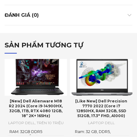
ĐÁNH GIÁ (0)
SẢN PHẨM TƯƠNG TỰ
[New] Dell Alienware M18
[Like New] Dell Precision
R2 2024 (Core i9-14900HX,
7770 2022 (Core i7
32GB, 1TB, RTX 4080 12GB,
12850HX, RAM 32GB, SSD
18” 2K+ 165Hz)
512GB, 17.3″ FHD, A1000)
LAPTOP DELL
,
TRÊN 10 TRIỆU
LAPTOP DELL
RAM: 32GB DDR5
Ram: 32 GB, DDR5,
4800MHzỔ cứng1TB PCIe
4800MHz