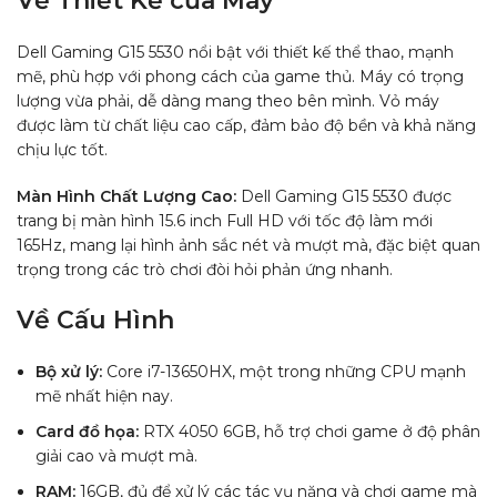
Về Thiết Kế của Máy
Dell Gaming G15 5530 nổi bật với thiết kế thể thao, mạnh
mẽ, phù hợp với phong cách của game thủ. Máy có trọng
lượng vừa phải, dễ dàng mang theo bên mình. Vỏ máy
được làm từ chất liệu cao cấp, đảm bảo độ bền và khả năng
chịu lực tốt.
Màn Hình Chất Lượng Cao:
Dell Gaming G15 5530 được
trang bị màn hình 15.6 inch Full HD với tốc độ làm mới
165Hz, mang lại hình ảnh sắc nét và mượt mà, đặc biệt quan
trọng trong các trò chơi đòi hỏi phản ứng nhanh.
Về Cấu Hình
Bộ xử lý:
Core i7-13650HX, một trong những CPU mạnh
mẽ nhất hiện nay.
Card đồ họa:
RTX 4050 6GB, hỗ trợ chơi game ở độ phân
giải cao và mượt mà.
RAM:
16GB, đủ để xử lý các tác vụ nặng và chơi game mà