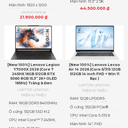
Màn hình: 15.3" 2.5K
Màn hình: 1920 x 1200
(2560x1600) OLED
44.500.000
₫
Pixels
25.900.000
₫
21.900.000
₫
[New 100%] Lenovo Legion
[New 100%] Lenovo Lecoo
Y7000X 2026 (Core 7
Air 14 2026 (Core 5/315 12GB
245HX 16GB 512GB RTX
512GB 14 inch FHD + Win 11
5060 8GB 15.3” 2K+ OLED
Bạc )
165Hz) Trắng & Đen
LAPTOP LENOVO
,
LAPTOP LENOVO
,
TRÊN 10 TRIỆU
TRÊN 10 TRIỆU
RAM: 12GB LPDDR5-
RAM: 16GB DDR5 6400MHz
5600MT/s (Không hỗ trợ
Ổ cứng: 512GB PCIe®
(có thể nâng cấp)
nâng cấp)
Ổ cứng: 512GB SSD M.2
NVMe™ M.2 SSD
CPU: Intel Core 5-315 6
2242 PCIe® 4.0×4 NVMe
CPU: Intel Core™ 7 245HX,
nhân 6 luồng
Màn hình: 14″, FHD
14C (6P + 8E) / 14T