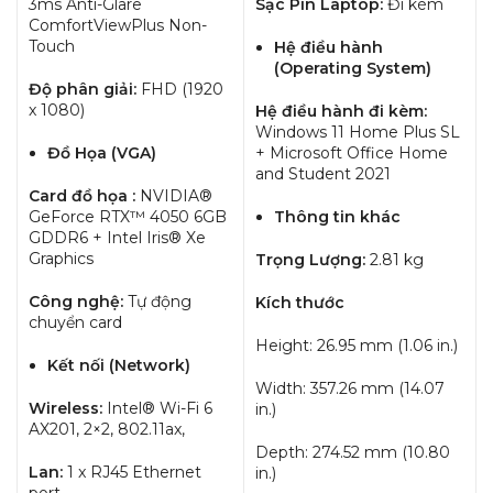
3ms Anti-Glare
Sạc Pin Laptop:
Đi kèm
ComfortViewPlus Non-
Touch
Hệ điều hành
(Operating System)
Độ phân giải:
FHD (1920
x 1080)
Hệ điều hành đi kèm:
Windows 11 Home Plus SL
Đồ Họa (VGA)
+ Microsoft Office Home
and Student 2021
Card đồ họa :
NVIDIA®
GeForce RTX™ 4050 6GB
Thông tin khác
GDDR6 + Intel Iris® Xe
Graphics
Trọng Lượng:
2.81 kg
Công nghệ:
Tự động
Kích thước
chuyển card
Height: 26.95 mm (1.06 in.)
Kết nối (Network)
Width: 357.26 mm (14.07
Wireless:
Intel® Wi-Fi 6
in.)
AX201, 2×2, 802.11ax,
Depth: 274.52 mm (10.80
Lan:
1 x RJ45 Ethernet
in.)