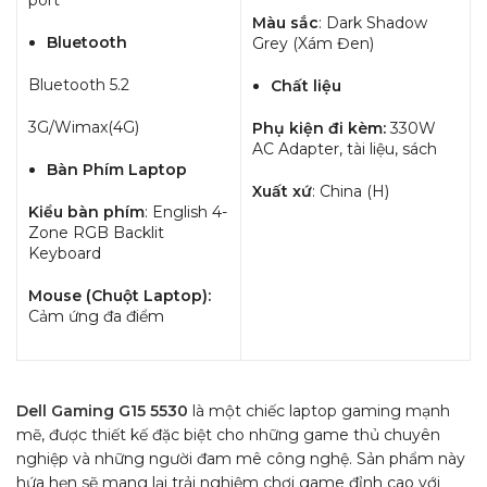
port
Màu sắc
: Dark Shadow
Bluetooth
Grey (Xám Đen)
Bluetooth 5.2
Chất liệu
3G/Wimax(4G)
Phụ kiện đi kèm:
330W
AC Adapter, tài liệu, sách
Bàn Phím Laptop
Xuất xứ
: China (H)
Kiểu bàn phím
: English 4-
Zone RGB Backlit
Keyboard
Mouse (Chuột Laptop):
Cảm ứng đa điểm
Dell Gaming G15 5530
là một chiếc laptop gaming mạnh
mẽ, được thiết kế đặc biệt cho những game thủ chuyên
nghiệp và những người đam mê công nghệ. Sản phẩm này
hứa hẹn sẽ mang lại trải nghiệm chơi game đỉnh cao với