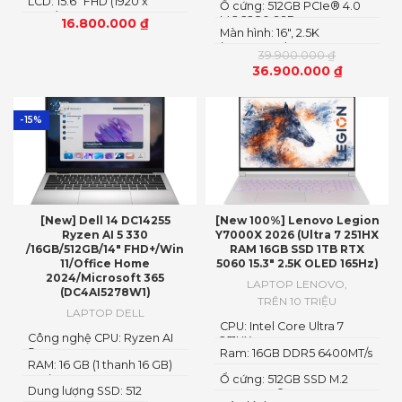
LCD: 15.6" FHD (1920 x
Ổ cứng: 512GB PCIe® 4.0
1080)
M.2 2280 SSD
16.800.000
₫
Màn hình: 16″, 2.5K
(2560x1600) IPS, LED
39.900.000
₫
36.900.000
₫
-15%
[New] Dell 14 DC14255
[New 100%] Lenovo Legion
Ryzen AI 5 330
Y7000X 2026 (Ultra 7 251HX
/16GB/512GB/14″ FHD+/Win
RAM 16GB SSD 1TB RTX
11/Office Home
5060 15.3″ 2.5K OLED 165Hz)
2024/Microsoft 365
LAPTOP LENOVO
,
(DC4AI5278W1)
TRÊN 10 TRIỆU
LAPTOP DELL
CPU: Intel Core Ultra 7
Công nghệ CPU: Ryzen AI
251HX
5
Ram: 16GB DDR5 6400MT/s
RAM: 16 GB (1 thanh 16 GB)
Loại RAM: DDR5
Ổ cứng: 512GB SSD M.2
Dung lượng SSD: 512
2242 PCIe® 4.0×4 NVMe