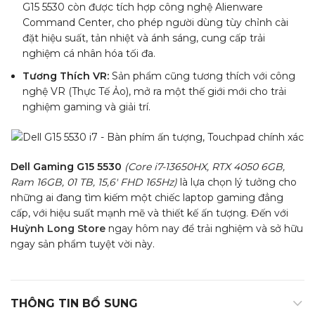
G15 5530 còn được tích hợp công nghệ Alienware
Command Center, cho phép người dùng tùy chỉnh cài
đặt hiệu suất, tản nhiệt và ánh sáng, cung cấp trải
nghiệm cá nhân hóa tối đa.
Tương Thích VR:
Sản phẩm cũng tương thích với công
nghệ VR (Thực Tế Ảo), mở ra một thế giới mới cho trải
nghiệm gaming và giải trí.
Dell Gaming G15 5530
(Core i7-13650HX, RTX 4050 6GB,
Ram 16GB, 01 TB, 15,6′ FHD 165Hz)
là lựa chọn lý tưởng cho
những ai đang tìm kiếm một chiếc laptop gaming đẳng
cấp, với hiệu suất mạnh mẽ và thiết kế ấn tượng. Đến với
Huỳnh Long Store
ngay hôm nay để trải nghiệm và sở hữu
ngay sản phẩm tuyệt vời này.
THÔNG TIN BỔ SUNG