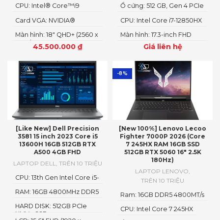
CPU: Intel® Core™i9
Ổ cứng: 512 GB, Gen 4 PCIe
Gen4 M.2 SSD
14900HX
x4 NVMe, SSD
Card VGA: NVIDIA®
CPU: Intel Core i7-12850HX
GeForce RTX™ 4080 12GB
Màn hình: 18" QHD+ (2560 x
Màn hình: 17.3-inch FHD
GDDR6
1600)
1920 x 1080
45.500.000
₫
Giá liên hệ
-8%
[Like New] Dell Precision
[New 100%] Lenovo Lecoo
3581 15 inch 2023 Core i5
Fighter 7000P 2026 (Core
13600H 16GB 512GB RTX
7 245HX RAM 16GB SSD
A500 4GB FHD
512GB RTX 5060 16″ 2.5K
180Hz)
LAPTOP DELL
,
TRÊN 10 TRIỆU
LAPTOP LENOVO
,
CPU: 13th Gen Intel Core i5-
TRÊN 10 TRIỆU
13600H
RAM: 16GB 4800MHz DDR5
Ram: 16GB DDR5 4800MT/s
HARD DISK: 512GB PCIe
CPU: Intel Core 7 245HX
NMVe SSD