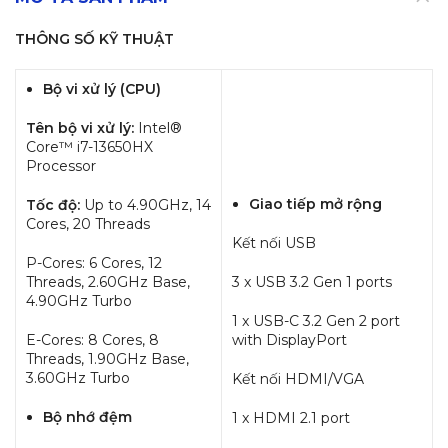
THÔNG SỐ KỸ THUẬT
Bộ vi xử lý (CPU)
Tên bộ vi xử lý:
Intel®
Core™ i7-13650HX
Processor
Giao tiếp mở rộng
Tốc độ:
Up to 4.90GHz, 14
Cores, 20 Threads
Kết nối USB
P-Cores: 6 Cores, 12
Threads, 2.60GHz Base,
3 x USB 3.2 Gen 1 ports
4.90GHz Turbo
1 x USB-C 3.2 Gen 2 port
E-Cores: 8 Cores, 8
with DisplayPort
Threads, 1.90GHz Base,
3.60GHz Turbo
Kết nối HDMI/VGA
Bộ nhớ đệm
1 x HDMI 2.1 port