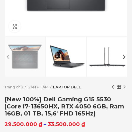
Click to enlarge
Trang chủ
SẢN PHẨM
LAPTOP DELL
[New 100%] Dell Gaming G15 5530
(Core i7-13650HX, RTX 4050 6GB, Ram
16GB, 01 TB, 15,6′ FHD 165Hz)
29.500.000
₫
–
33.500.000
₫