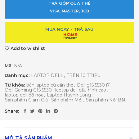
TRẢ GÓP QUA THẺ
VISA, MASTER, JCB
MUA NGAY - TRẢ SAU
Add to wishlist
Mã:
N/A
Danh mục:
LAPTOP DELL
,
TRÊN 10 TRIỆU
Từ khóa:
bán laptop cũ cần thơ
,
Dell g15 5530 i7
,
Dell Gaming G15 5530
,
laptop dell cấu hình cao
,
laptop dell đồ họa
,
Laptop Huỳnh Long
,
Sản phẩm Giảm Giá
,
Sản phẩm Mới
,
Sản phẩm Nổi Bật
Share
MÔ TẢ SẢN PHẨM