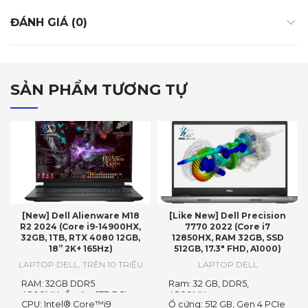
ĐÁNH GIÁ (0)
SẢN PHẨM TƯƠNG TỰ
[New] Dell Alienware M18
[Like New] Dell Precision
R2 2024 (Core i9-14900HX,
7770 2022 (Core i7
32GB, 1TB, RTX 4080 12GB,
12850HX, RAM 32GB, SSD
18” 2K+ 165Hz)
512GB, 17.3″ FHD, A1000)
LAPTOP DELL
,
TRÊN 10 TRIỆU
LAPTOP DELL
RAM: 32GB DDR5
Ram: 32 GB, DDR5,
4800MHzỔ cứng1TB PCIe
4800MHz
CPU: Intel® Core™i9
Ổ cứng: 512 GB, Gen 4 PCIe
Gen4 M.2 SSD