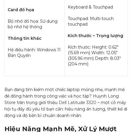
Keyboard & Touchpad
Card đồ họa
Touchpad: Multi-touch
Bộ nhớ đồ họa: Sử dụng
touchpad
bộ nhớ hệ thống
Kích thước – Trọng lượng
Thông tin khác
Kích thước: Height: 0.62″
Hệ điều hành: Windows 11
(15.69 mm) Width: 12.05″
Bản Quyền
(305.96 mm) Depth: 8.03″
(204 mm)
Bạn đang tìm kiếm một chiếc laptop mỏng nhẹ, mạnh mẽ
để đồng hành trong công việc và học tập? Huỳnh Long
Store trân trọng giới thiệu
Dell Latitude 3320
– một cỗ máy
hội tụ đầy đủ yếu tố bạn cần: hiệu năng ấn tượng, thiết kế di
động và độ bền bỉ chuẩn doanh nhân.
Hiệu Năng Mạnh Mẽ, Xử Lý Mượt