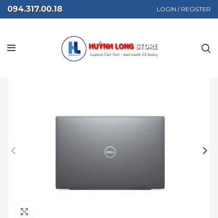
094.317.00.18
LOGIN / REGISTER
Click to enlarge