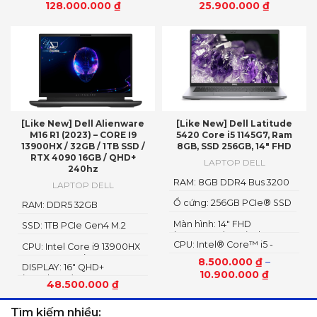
128.000.000
₫
25.900.000
₫
ComfortView Plus, NVIDIA
G-SYNC
[Like New] Dell Alienware
[Like New] Dell Latitude
M16 R1 (2023) – CORE I9
5420 Core i5 1145G7, Ram
13900HX / 32GB / 1TB SSD /
8GB, SSD 256GB, 14″ FHD
RTX 4090 16GB / QHD+
LAPTOP DELL
240hz
RAM: 8GB DDR4 Bus 3200
LAPTOP DELL
MHz
Ổ cứng: 256GB PCIe® SSD
RAM: DDR5 32GB
4800MHz
Màn hình: 14" FHD
SSD: 1TB PCIe Gen4 M.2
(1920x1080), Anti-Glare
SSD
CPU: Intel® Core™ i5 -
CPU: Intel Core i9 13900HX
1135G7 2.4GHz, up to
Up To 5.4GHz (24 Cores, 32
8.500.000
₫
–
DISPLAY: 16″ QHD+
4.2GHz, 8MB
Threads, 36MB Cache)
10.900.000
₫
(2560*1600) 240Hz
48.500.000
₫
Tìm kiếm nhiều: