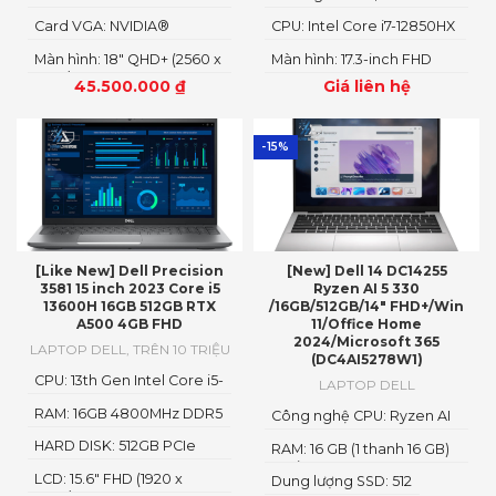
14900HX
x4 NVMe, SSD
Card VGA: NVIDIA®
CPU: Intel Core i7-12850HX
GeForce RTX™ 4080 12GB
Màn hình: 18" QHD+ (2560 x
Màn hình: 17.3-inch FHD
GDDR6
1600)
1920 x 1080
45.500.000
₫
Giá liên hệ
-15%
[Like New] Dell Precision
[New] Dell 14 DC14255
3581 15 inch 2023 Core i5
Ryzen AI 5 330
13600H 16GB 512GB RTX
/16GB/512GB/14″ FHD+/Win
A500 4GB FHD
11/Office Home
2024/Microsoft 365
LAPTOP DELL
,
TRÊN 10 TRIỆU
(DC4AI5278W1)
CPU: 13th Gen Intel Core i5-
LAPTOP DELL
13600H
RAM: 16GB 4800MHz DDR5
Công nghệ CPU: Ryzen AI
5
HARD DISK: 512GB PCIe
RAM: 16 GB (1 thanh 16 GB)
NMVe SSD
Loại RAM: DDR5
LCD: 15.6" FHD (1920 x
Dung lượng SSD: 512