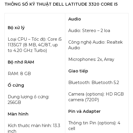
THÔNG SỐ KỸ THUẬT DELL LATITUDE 3320 CORE I5
Audio
Bộ xử lý
Audio: Stereo – 2 loa
Loại CPU – Tốc độ: Core i5
Công nghệ Audio: Realtek
1135G7 (8 MB, 4C/8T, up
Audio
to 4.20 GHz Turbo)
Microphones: 2x, Array
Bộ nhớ RAM
Giao tiếp
RAM: 8 GB
Bluetooth: Bluetooth 5.2
Ổ cứng
Camera (options): HD RGB
Dung lượng ổ cứng:
camera (720P)
256GB
Pin và Adapter
Màn hình
Thông tin Pin (options): 4
Kích thước màn hình: 13.3
cell
inch