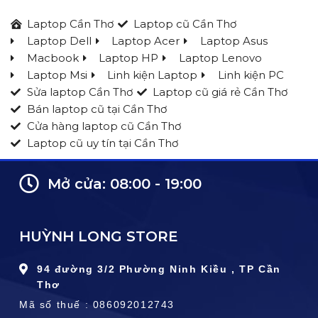
Laptop Cần Thơ
Laptop cũ Cần Thơ
Laptop Dell
Laptop Acer
Laptop Asus
Macbook
Laptop HP
Laptop Lenovo
Laptop Msi
Linh kiện Laptop
Linh kiện PC
Sửa laptop Cần Thơ
Laptop cũ giá rẻ Cần Thơ
Bán laptop cũ tại Cần Thơ
Cửa hàng laptop cũ Cần Thơ
Laptop cũ uy tín tại Cần Thơ
Mở cửa: 08:00 - 19:00
HUỲNH LONG STORE
94 đường 3/2 Phường Ninh Kiều , TP Cần
Thơ
Mã số thuế : 086092012743