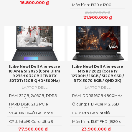
1080)
16.800.000
₫
Màn hình: 1920 x 1200
Pixels
25.900.000
₫
21.900.000
₫
[Like New] Dell Alienware
[Like New] Dell Alienware
18 Area 51 2025 (Core Ultra
M15 R7 2022 (Core I7
9 275HX 32GB 2TB RTX
12700H / 16GB / 512GB SSD /
5070Ti 12GB QHD+300Hz)
RTX 3070 8GB / QHD 2K)
LAPTOP DELL
LAPTOP DELL
RAM: 32GB, 2x16GB, DDR5,
RAM: DDR5 16GB 4800MHz
6400MT/s
HARD DISK: 2TB PCIe
Ổ cứng: 1TB PCIe M.2 SSD
NVMe SSD
VGA: NVIDIA® GeForce
CPU: 12th Gen Intel®
RTX™ 5070Ti 12GB GDDR
Core™ i7 12700H vPro Up
CPU: Intel® Core Ultra 9
Màn hình: 15.6″ FHD (1920 x
To 4.7GHz (14 Cores, 20
processor 275HX
1080) 165Hz, Non-Touch,
Threads, 24MB Cache)
77.500.000
₫
–
23.900.000
₫
–
3ms, Advanced Optimus,