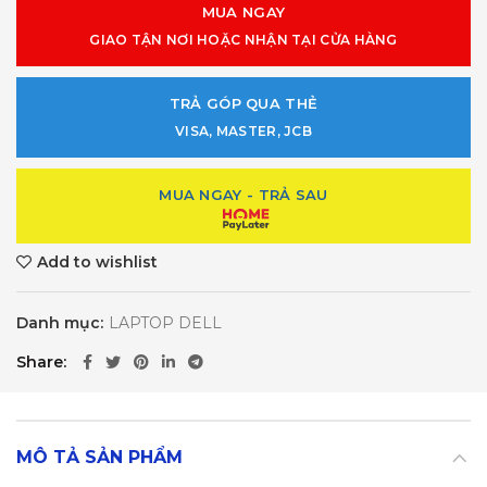
MUA NGAY
GIAO TẬN NƠI HOẶC NHẬN TẠI CỬA HÀNG
TRẢ GÓP QUA THẺ
VISA, MASTER, JCB
MUA NGAY - TRẢ SAU
Add to wishlist
Danh mục:
LAPTOP DELL
Share
MÔ TẢ SẢN PHẨM