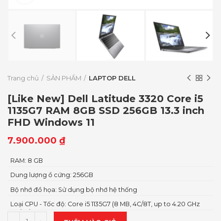
Trang chủ
SẢN PHẨM
LAPTOP DELL
[Like New] Dell Latitude 3320 Core i5
1135G7 RAM 8GB SSD 256GB 13.3 inch
FHD Windows 11
7.900.000
₫
RAM: 8 GB
Dung lượng ổ cứng: 256GB
Bộ nhớ đồ họa: Sử dụng bộ nhớ hệ thống
Loại CPU - Tốc độ: Core i5 1135G7 (8 MB, 4C/8T, up to 4.20 GHz
Turbo)