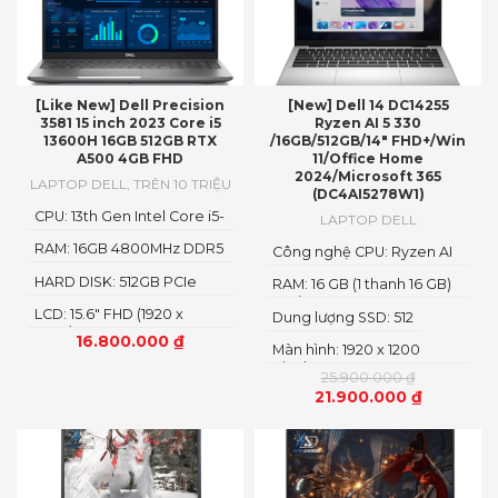
[Like New] Dell Precision
[New] Dell 14 DC14255
3581 15 inch 2023 Core i5
Ryzen AI 5 330
13600H 16GB 512GB RTX
/16GB/512GB/14″ FHD+/Win
A500 4GB FHD
11/Office Home
2024/Microsoft 365
LAPTOP DELL
,
TRÊN 10 TRIỆU
(DC4AI5278W1)
CPU: 13th Gen Intel Core i5-
LAPTOP DELL
13600H
RAM: 16GB 4800MHz DDR5
Công nghệ CPU: Ryzen AI
5
HARD DISK: 512GB PCIe
RAM: 16 GB (1 thanh 16 GB)
NMVe SSD
Loại RAM: DDR5
LCD: 15.6" FHD (1920 x
Dung lượng SSD: 512
1080)
16.800.000
₫
Màn hình: 1920 x 1200
Pixels
25.900.000
₫
21.900.000
₫