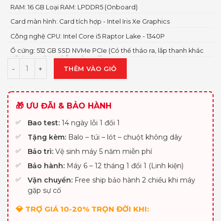
RAM: 16 GB Loại RAM: LPDDR5 (Onboard)
Card màn hình: Card tích hợp - Intel Iris Xe Graphics
Công nghệ CPU: Intel Core i5 Raptor Lake - 1340P
Ổ cứng: 512 GB SSD NVMe PCIe (Có thể tháo ra, lắp thanh khác
tối đa 2 TB (2280) / 1 TB (2230))
THÊM VÀO GIỎ
🎁 ƯU ĐÃI & BẢO HÀNH
Bao test:
14 ngày lỗi 1 đổi 1
Tặng kèm:
Balo – túi – lót – chuột không dây
Bảo trì:
Vệ sinh máy 5 năm miễn phí
Bảo hành:
Máy 6 – 12 tháng 1 đổi 1 (Linh kiện)
Vận chuyển:
Free ship bảo hành 2 chiều khi máy
gặp sự cố
💎 TRỢ GIÁ 10-20% TRỌN ĐỜI KHI: