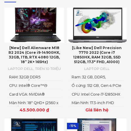
[New] Dell Alienware M18
[Like New] Dell Precision
R2 2024 (Core i9-14900HX,
7770 2022 (Core i7
32GB, 1TB, RTX 4080 12GB,
12850HX, RAM 32GB, SSD
18” 2K+ 165Hz)
512GB, 17.3″ FHD, A1000)
LAPTOP DELL
,
TRÊN 10 TRIỆU
LAPTOP DELL
RAM: 32GB DDR5
Ram: 32 GB, DDR5,
4800MHzỔ cứng1TB PCIe
4800MHz
CPU: Intel® Core™i9
Ổ cứng: 512 GB, Gen 4 PCIe
Gen4 M.2 SSD
14900HX
x4 NVMe, SSD
Card VGA: NVIDIA®
CPU: Intel Core i7-12850HX
GeForce RTX™ 4080 12GB
Màn hình: 18" QHD+ (2560 x
Màn hình: 17.3-inch FHD
GDDR6
1600)
1920 x 1080
45.500.000
₫
Giá liên hệ
-15%