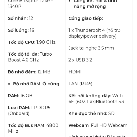
Core i5 Raptor Lake –
Cổng kết nối & tính
1340P
năng mở rộng
Số nhân:
12
Cổng giao tiếp:
Số luồng:
16
1 x Thunderbolt 4 (hỗ trợ
display/power delivery)
Tốc độ CPU:
1.90 GHz
Jack tai nghe 3.5 mm
Tốc độ tối đa:
Turbo
Boost 4.6 GHz
2 x USB 3.2
Bộ nhớ đệm:
12 MB
HDMI
Bộ nhớ RAM, Ổ cứng
LAN (RJ45)
RAM:
16
GB
Kết nối không dây:
Wi-Fi
6E (802.11ax)Bluetooth 5.3
Loại RAM:
LPDDR5
(Onboard)
Khe đọc thẻ nhớ:
SD
Tốc độ Bus RAM:
4800
Webcam
: Full HD Webcam
MHz