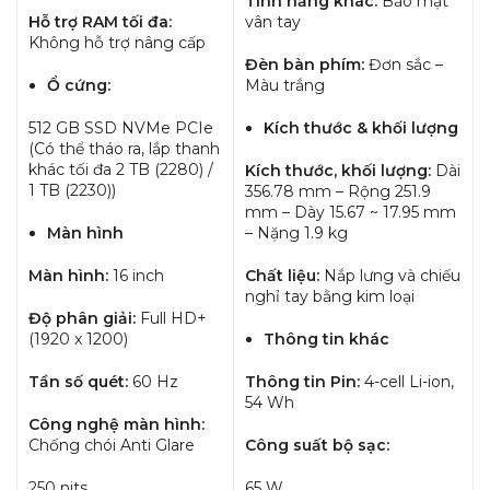
Tính năng khác:
Bảo mật
Hỗ trợ RAM tối đa:
vân tay
Không hỗ trợ nâng cấp
Đèn bàn phím:
Đơn sắc –
Ổ cứng:
Màu trắng
512 GB SSD NVMe PCIe
Kích thước & khối lượng
(Có thể tháo ra, lắp thanh
khác tối đa 2 TB (2280) /
Kích thước, khối lượng:
Dài
1 TB (2230))
356.78 mm – Rộng 251.9
mm – Dày 15.67 ~ 17.95 mm
Màn hình
– Nặng 1.9 kg
Màn hình:
16 inch
Chất liệu:
Nắp lưng và chiếu
nghỉ tay bằng kim loại
Độ phân giải:
Full HD+
(1920 x 1200)
Thông tin khác
Tần số quét:
60 Hz
Thông tin Pin:
4-cell Li-ion,
54 Wh
Công nghệ màn hình:
Chống chói Anti Glare
Công suất bộ sạc:
250 nits
65 W