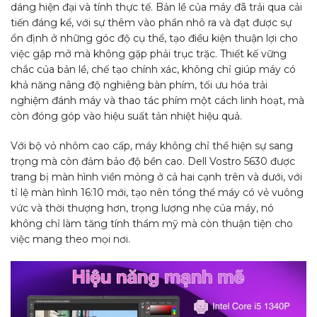
dáng hiện đại và tính thực tế. Bản lề của máy đã trải qua cải
tiến đáng kể, với sự thêm vào phần nhô ra và đạt được sự
ổn định ở những góc độ cụ thể, tạo điều kiện thuận lợi cho
việc gập mở mà không gặp phải trục trặc. Thiết kế vững
chắc của bản lề, chế tạo chính xác, không chỉ giúp máy có
khả năng nâng độ nghiêng bàn phím, tối ưu hóa trải
nghiệm đánh máy và thao tác phím một cách linh hoạt, mà
còn đóng góp vào hiệu suất tản nhiệt hiệu quả.
Với bộ vỏ nhôm cao cấp, máy không chỉ thể hiện sự sang
trọng mà còn đảm bảo độ bền cao. Dell Vostro 5630 được
trang bị màn hình viền mỏng ở cả hai cạnh trên và dưới, với
tỉ lệ màn hình 16:10 mới, tạo nên tổng thể máy có vẻ vuông
vức và thời thượng hơn, trọng lượng nhẹ của máy, nó
không chỉ làm tăng tính thẩm mỹ mà còn thuận tiện cho
việc mang theo mọi nơi.