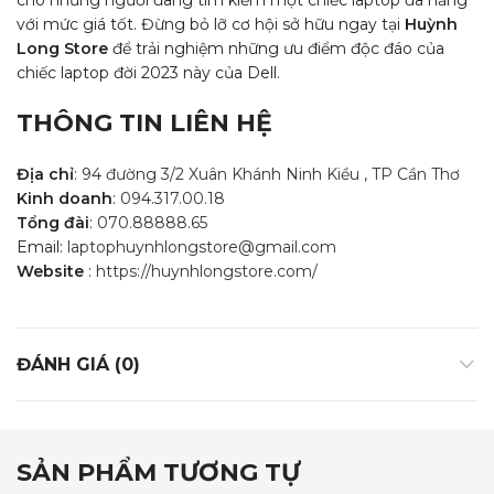
cho những người đang tìm kiếm một chiếc laptop đa năng
với mức giá tốt. Đừng bỏ lỡ cơ hội sở hữu ngay tại
Huỳnh
Long Store
để trải nghiệm những ưu điểm độc đáo của
chiếc laptop đời 2023 này của Dell.
THÔNG TIN LIÊN HỆ
Địa chỉ
:
94 đường 3/2 Xuân Khánh Ninh Kiều , TP Cần Thơ
Kinh doanh
:
094.317.00.18
Tổng đài
:
070.88888.65
Email:
laptophuynhlongstore@gmail.com
Website
:
https://huynhlongstore.com/
ĐÁNH GIÁ (0)
SẢN PHẨM TƯƠNG TỰ