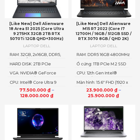
[Like New] Dell Alienware
[Like New] Dell Alienware
18 Area 51 2025 (Core Ultra
M15 R7 2022 (Core I7
9 275HX 32GB 2TB RTX
12700H / 16GB / 512GB SSD /
5070Ti 12GB QHD+300Hz)
RTX 3070 8GB / QHD 2K)
LAPTOP DELL
LAPTOP DELL
RAM: 32GB, 2x16GB, DDR5,
RAM: DDR5 16GB 4800MHz
6400MT/s
HARD DISK: 2TB PCIe
Ổ cứng: 1TB PCIe M.2 SSD
NVMe SSD
VGA: NVIDIA® GeForce
CPU: 12th Gen Intel®
RTX™ 5070Ti 12GB GDDR
Core™ i7 12700H vPro Up
CPU: Intel® Core Ultra 9
Màn hình: 15.6″ FHD (1920 x
To 4.7GHz (14 Cores, 20
processor 275HX
1080) 165Hz, Non-Touch,
Threads, 24MB Cache)
77.500.000
₫
–
23.900.000
₫
–
3ms, Advanced Optimus,
128.000.000
₫
25.900.000
₫
ComfortView Plus, NVIDIA
G-SYNC