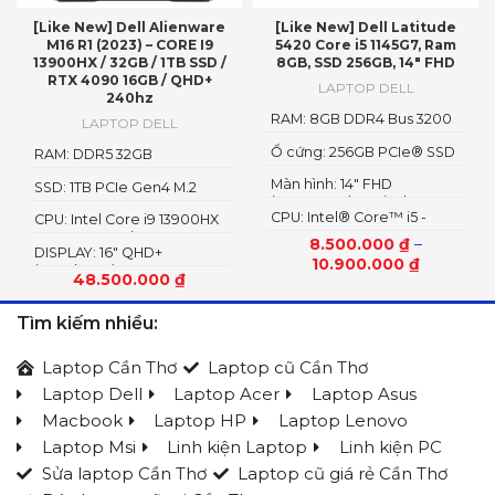
[Like New] Dell Alienware
[Like New] Dell Latitude
M16 R1 (2023) – CORE I9
5420 Core i5 1145G7, Ram
13900HX / 32GB / 1TB SSD /
8GB, SSD 256GB, 14″ FHD
RTX 4090 16GB / QHD+
LAPTOP DELL
240hz
RAM: 8GB DDR4 Bus 3200
LAPTOP DELL
MHz
Ổ cứng: 256GB PCIe® SSD
RAM: DDR5 32GB
4800MHz
Màn hình: 14" FHD
SSD: 1TB PCIe Gen4 M.2
(1920x1080), Anti-Glare
SSD
CPU: Intel® Core™ i5 -
CPU: Intel Core i9 13900HX
1135G7 2.4GHz, up to
Up To 5.4GHz (24 Cores, 32
8.500.000
₫
–
DISPLAY: 16″ QHD+
4.2GHz, 8MB
Threads, 36MB Cache)
10.900.000
₫
(2560*1600) 240Hz
48.500.000
₫
Tìm kiếm nhiều:
Laptop Cần Thơ
Laptop cũ Cần Thơ
Laptop Dell
Laptop Acer
Laptop Asus
Macbook
Laptop HP
Laptop Lenovo
Laptop Msi
Linh kiện Laptop
Linh kiện PC
Sửa laptop Cần Thơ
Laptop cũ giá rẻ Cần Thơ