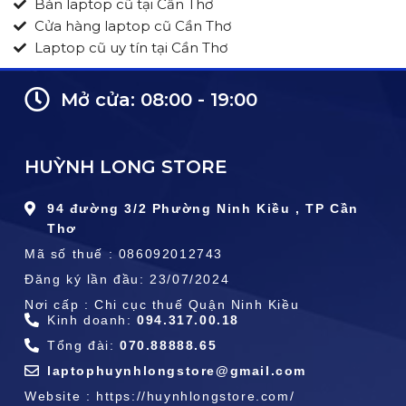
Bán laptop cũ tại Cần Thơ
Cửa hàng laptop cũ Cần Thơ
Laptop cũ uy tín tại Cần Thơ
Mở cửa: 08:00 - 19:00
HUỲNH LONG STORE
94 đường 3/2 Phường Ninh Kiều , TP Cần
Thơ
Mã số thuế : 086092012743
Đăng ký lần đầu: 23/07/2024
Nơi cấp : Chi cục thuế Quận Ninh Kiều
Kinh doanh:
094.317.00.18
Tổng đài:
070.88888.65
laptophuynhlongstore@gmail.com
Website : https://huynhlongstore.com/