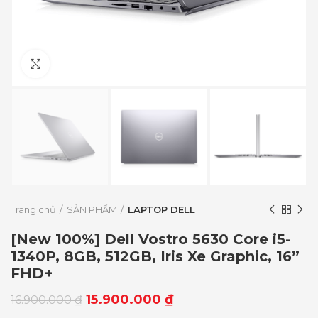
Click to enlarge
Trang chủ
SẢN PHẨM
LAPTOP DELL
[New 100%] Dell Vostro 5630 Core i5-
1340P, 8GB, 512GB, Iris Xe Graphic, 16”
FHD+
15.900.000
₫
16.900.000
₫