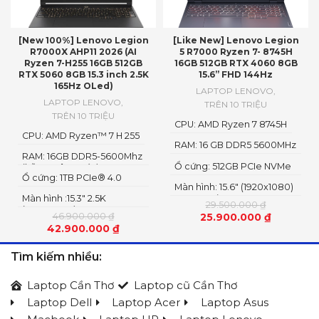
[New 100%] Lenovo Legion
[Like New] Lenovo Legion
R7000X AHP11 2026 (AI
5 R7000 Ryzen 7- 8745H
Ryzen 7-H255 16GB 512GB
16GB 512GB RTX 4060 8GB
RTX 5060 8GB 15.3 inch 2.5K
15.6” FHD 144Hz
165Hz OLed)
LAPTOP LENOVO
,
LAPTOP LENOVO
,
TRÊN 10 TRIỆU
TRÊN 10 TRIỆU
CPU: AMD Ryzen 7 8745H
CPU: AMD Ryzen™ 7 H 255
RAM: 16 GB DDR5 5600MHz
RAM: 16GB DDR5-5600Mhz
Ổ cứng: 512GB PCIe NVMe
(hỗ trợ nâng cấp)
Ổ cứng: 1TB PCIe® 4.0
M.2 SSD Gen 4
Màn hình: 15.6" (1920x1080)
NVME SSD
Màn hình :15.3" 2.5K
IPS, 300nits
29.500.000
₫
(2560x1600) OLED
46.900.000
₫
25.900.000
₫
42.900.000
₫
Tìm kiếm nhiều:
Laptop Cần Thơ
Laptop cũ Cần Thơ
Laptop Dell
Laptop Acer
Laptop Asus