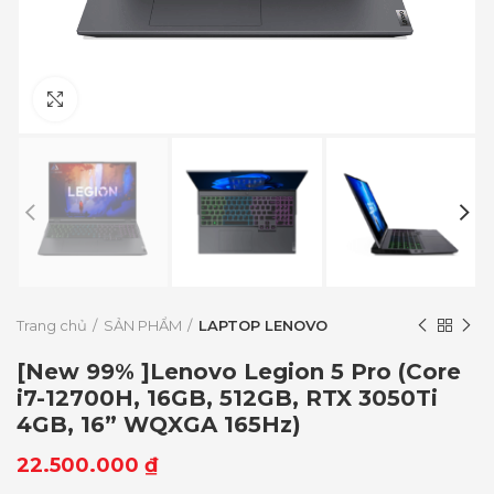
Click to enlarge
Trang chủ
SẢN PHẨM
LAPTOP LENOVO
[New 99% ]Lenovo Legion 5 Pro (Core
i7-12700H, 16GB, 512GB, RTX 3050Ti
4GB, 16” WQXGA 165Hz)
22.500.000
₫