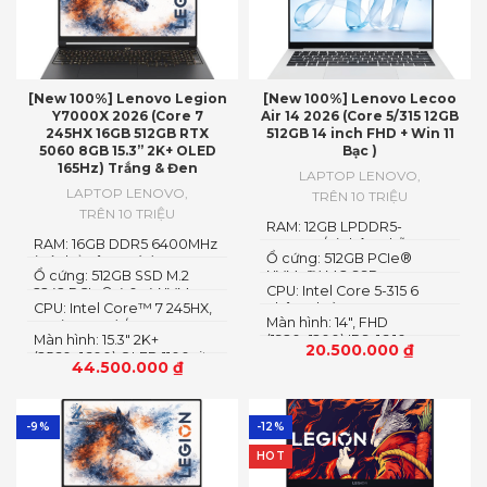
[New 100%] Lenovo Legion
[New 100%] Lenovo Lecoo
Y7000X 2026 (Core 7
Air 14 2026 (Core 5/315 12GB
245HX 16GB 512GB RTX
512GB 14 inch FHD + Win 11
5060 8GB 15.3” 2K+ OLED
Bạc )
165Hz) Trắng & Đen
LAPTOP LENOVO
,
LAPTOP LENOVO
,
TRÊN 10 TRIỆU
TRÊN 10 TRIỆU
RAM: 12GB LPDDR5-
RAM: 16GB DDR5 6400MHz
5600MT/s (Không hỗ trợ
Ổ cứng: 512GB PCIe®
(có thể nâng cấp)
nâng cấp)
Ổ cứng: 512GB SSD M.2
NVMe™ M.2 SSD
CPU: Intel Core 5-315 6
2242 PCIe® 4.0×4 NVMe
CPU: Intel Core™ 7 245HX,
nhân 6 luồng
Màn hình: 14″, FHD
14C (6P + 8E) / 14T
Màn hình: 15.3″ 2K+
(1920x1200) IPS, 16:10
20.500.000
₫
(2560×1600) OLED 1100nits
44.500.000
₫
(peak) / 500nits (typical)
Glossy, 100% DCI-P3, 165Hz,
G-SYNC®, DisplayHDR™
True Black 1000
-9%
-12%
HOT