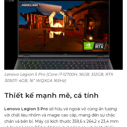
Lenovo Legion 5 Pro (Core i7-12700H, 16GB, 512GB, RTX
3050Ti 4GB, 16” WQXGA 165Hz)
Thiết kế mạnh mẽ, cá tính
Lenovo Legion 5 Pro
sở hữu vẻ ngoài vô cùng ấn tượng
với chất liệu nhôm và magie cao cấp, mang đến sự chắc
chắn và bền bỉ. Máy có kích thước 359,6 x 264,2 x 23,4 mm