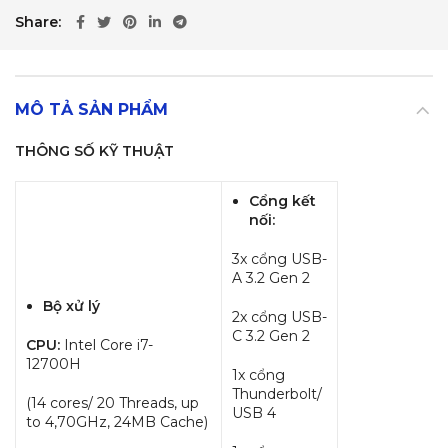
Share
MÔ TẢ SẢN PHẨM
THÔNG SỐ KỸ THUẬT
Cổng kết
nối:
3x cổng USB-
A 3.2 Gen 2
Bộ xử lý
2x cổng USB-
C 3.2 Gen 2
CPU:
Intel Core i7-
12700H
1x cổng
Thunderbolt/
(14 cores/ 20 Threads, up
USB 4
to 4,70GHz, 24MB Cache)