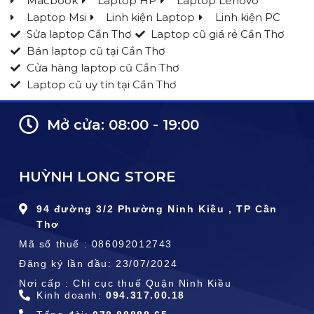
Macbook
Laptop HP
Laptop Lenovo
Laptop Msi
Linh kiện Laptop
Linh kiện PC
Sửa laptop Cần Thơ
Laptop cũ giá rẻ Cần Thơ
Bán laptop cũ tại Cần Thơ
Cửa hàng laptop cũ Cần Thơ
Laptop cũ uy tín tại Cần Thơ
Mở cửa: 08:00 - 19:00
HUỲNH LONG STORE
94 đường 3/2 Phường Ninh Kiều , TP Cần
Thơ
Mã số thuế : 086092012743
Đăng ký lần đầu: 23/07/2024
Nơi cấp : Chi cục thuế Quận Ninh Kiều
Kinh doanh:
094.317.00.18