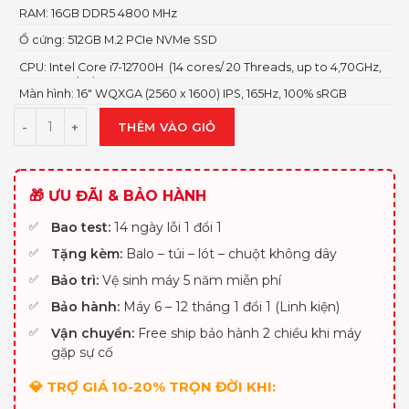
RAM: 16GB DDR5 4800 MHz
Ổ cứng: 512GB M.2 PCIe NVMe SSD
CPU: Intel Core i7-12700H (14 cores/ 20 Threads, up to 4,70GHz,
24MB Cache)
Màn hình: 16″ WQXGA (2560 x 1600) IPS, 165Hz, 100% sRGB
THÊM VÀO GIỎ
🎁 ƯU ĐÃI & BẢO HÀNH
Bao test:
14 ngày lỗi 1 đổi 1
Tặng kèm:
Balo – túi – lót – chuột không dây
Bảo trì:
Vệ sinh máy 5 năm miễn phí
Bảo hành:
Máy 6 – 12 tháng 1 đổi 1 (Linh kiện)
Vận chuyển:
Free ship bảo hành 2 chiều khi máy
gặp sự cố
💎 TRỢ GIÁ 10-20% TRỌN ĐỜI KHI: