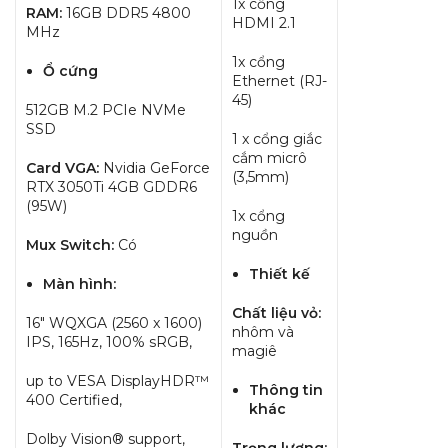
1x cổng
RAM:
16GB DDR5 4800
HDMI 2.1
MHz
1x cổng
Ổ cứng
Ethernet (RJ-
45)
512GB M.2 PCIe NVMe
SSD
1 x cổng giắc
cắm micrô
Card VGA:
Nvidia GeForce
(3,5mm)
RTX 3050Ti 4GB GDDR6
(95W)
1x cổng
nguồn
Mux Switch:
Có
Thiết kế
Màn hình:
Chất liệu vỏ:
16″ WQXGA (2560 x 1600)
nhôm và
IPS, 165Hz, 100% sRGB,
magiê
up to VESA DisplayHDR™
Thông tin
400 Certified,
khác
Dolby Vision® support,