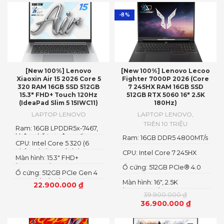
-8%
[New 100%] Lenovo
[New 100%] Lenovo Lecoo
Xiaoxin Air 15 2026 Core 5
Fighter 7000P 2026 (Core
320 RAM 16GB SSD 512GB
7 245HX RAM 16GB SSD
15.3″ FHD+ Touch 120Hz
512GB RTX 5060 16″ 2.5K
(IdeaPad Slim 5 15IWC11)
180Hz)
LAPTOP LENOVO
LAPTOP LENOVO
,
TRÊN 10 TRIỆU
Ram: 16GB LPDDR5x-7467,
không hỗ trợ nâng cấp
Ram: 16GB DDR5 4800MT/s
CPU: Intel Core 5 320 (6
nhân 6 luồng, có thể đạt
CPU: Intel Core 7 245HX
Màn hình: 15.3″ FHD+
tới 4.6GHz)
(1920x1200) IPS
Ổ cứng: 512GB PCIe® 4.0
Ổ cứng: 512GB PCIe Gen 4
M.2 2280 SSD
SSD, chỉ có 1 slot SSD,
Màn hình: 16″, 2.5K
22.900.000
₫
nâng cấp theo dạng thay
(2560x1600) IPS, LED
39.900.000
₫
thế
36.900.000
₫