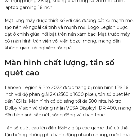
và trọng lượng 2,5 kg, không quá nặng so với một chiếc
laptop gaming 16 inch.
Mặt lưng máy được thiết kế với các đường cắt xẻ mạnh mẽ,
tạo nên vẻ ngoài cá tính và mạnh mẽ. Logo Legion được
đặt ở chính giữa, nổi bật trên nền xám bạc. Mặt trước máy
có màn hình tràn viền với viền bezel mỏng, mang đến
không gian trải nghiệm rộng rãi.
Màn hình chất lượng, tần số
quét cao
Lenovo Legion 5 Pro 2022 được trang bị màn hình IPS 16
inch với độ phân giải 2K (2560 x 1600 pixel), tần số quét lên
đến 165Hz. Màn hình có độ sáng tối đa 500 nits, hỗ trợ
Dolby Vision và chứng nhận VESA DisplayHDR 400, mang
đến hình ảnh sắc nét, sống động và chân thực.
Tần số quét cao lên đến 165Hz giúp các game thủ có thể
tận hưởng những pha hành động nhanh chóng, mượt mà