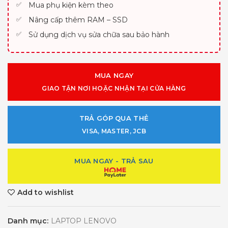
Mua phụ kiện kèm theo
Nâng cấp thêm RAM – SSD
Sử dụng dịch vụ sửa chữa sau bảo hành
MUA NGAY
GIAO TẬN NƠI HOẶC NHẬN TẠI CỬA HÀNG
TRẢ GÓP QUA THẺ
VISA, MASTER, JCB
MUA NGAY - TRẢ SAU
Add to wishlist
Danh mục:
LAPTOP LENOVO