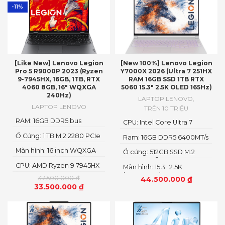
-11%
[Like New] Lenovo Legion
[New 100%] Lenovo Legion
Pro 5 R9000P 2023 (Ryzen
Y7000X 2026 (Ultra 7 251HX
9-7945HX, 16GB, 1TB, RTX
RAM 16GB SSD 1TB RTX
4060 8GB, 16″ WQXGA
5060 15.3″ 2.5K OLED 165Hz)
240Hz)
LAPTOP LENOVO
,
LAPTOP LENOVO
TRÊN 10 TRIỆU
RAM: 16GB DDR5 bus
CPU: Intel Core Ultra 7
5600MHz
251HX
Ổ Cứng: 1 TB M.2 2280 PCIe
Ram: 16GB DDR5 6400MT/s
4.0 SSD
Màn hình: 16 inch WQXGA
Ổ cứng: 512GB SSD M.2
(2560 x 1600), IPS, Anti-
2242 PCIe® 4.0×4 NVMe
CPU: AMD Ryzen 9 7945HX
Glare, Non-Touch,
Màn hình: 15.3" 2.5K
(16 cores x 32 threads, 2.5
100%sRGB, 300 nits, 240Hz,
(2560x1600) OLED
37.500.000
₫
44.500.000
₫
up to 5.4GHz, 64MB
LED Backlight, Narrow
33.500.000
₫
Cache)
Bezel, Low Blue Light