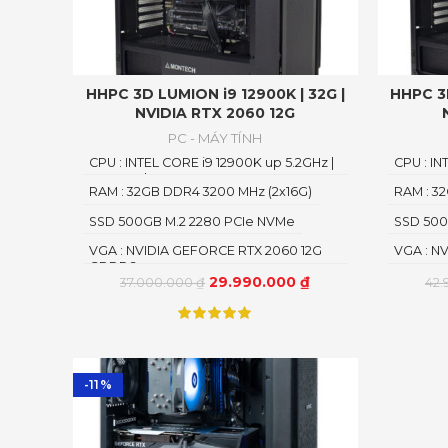
HHPC 3D LUMION i9 12900K | 32G |
HHPC 3D
NVIDIA RTX 2060 12G
PC - MÁY TÍNH
CPU : INTEL CORE i9 12900K up 5.2GHz |
CPU : IN
16 CORE | 24 THREAD
16 CORE
RAM : 32GB DDR4 3200 MHz (2x16G)
RAM : 3
SSD 500GB M.2 2280 PCIe NVMe
SSD 500
VGA : NVIDIA GEFORCE RTX 2060 12G
VGA : N
GDDR6
29.990.000
₫
37.000.000
₫
42
-11%