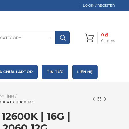
LOGIN / REGISTER
0
₫
 CATEGORY
0
items
A CHỮA LAPTOP
TIN TỨC
LIÊN HỆ
ÁY TÍNH
IDIA RTX 2060 12G
12600K | 16G |
 2060 12G