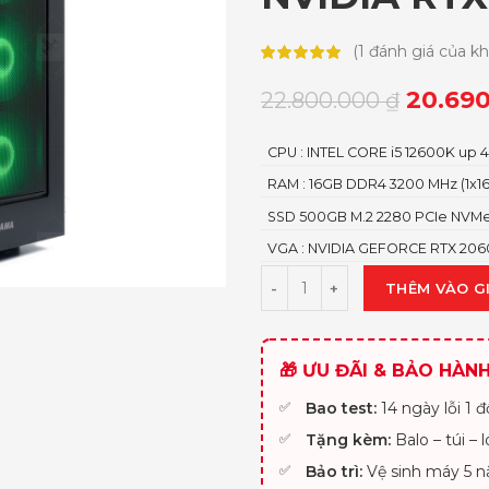
(
1
đánh giá của k
20.69
22.800.000
₫
CPU : INTEL CORE i5 12600K up 4
RAM : 16GB DDR4 3200 MHz (1x1
SSD 500GB M.2 2280 PCIe NVM
VGA : NVIDIA GEFORCE RTX 20
THÊM VÀO G
🎁 ƯU ĐÃI & BẢO HÀN
Bao test:
14 ngày lỗi 1 đổ
Tặng kèm:
Balo – túi – 
Bảo trì:
Vệ sinh máy 5 n