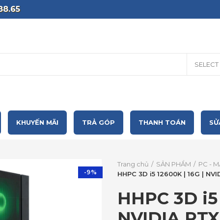
88.65
SELECT
KHUYẾN MÃI
TRẢ GÓP
THANH TOÁN
SỬ
Trang chủ
SẢN PHẨM
PC - M
-9%
HHPC 3D i5 12600K | 16G | NV
HHPC 3D i5 
NVIDIA RTX