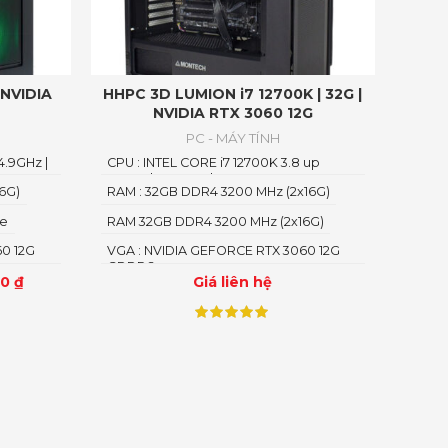
 NVIDIA
HHPC 3D LUMION i7 12700K | 32G |
NVIDIA RTX 3060 12G
PC - MÁY TÍNH
4.9GHz |
CPU : INTEL CORE i7 12700K 3.8 up
5.1GHz | 12 CORE | 20 THREAD
6G)
RAM : 32GB DDR4 3200 MHz (2x16G)
Me
RAM 32GB DDR4 3200 MHz (2x16G)
0 12G
VGA : NVIDIA GEFORCE RTX 3060 12G
GDDR6
00
₫
Giá liên hệ