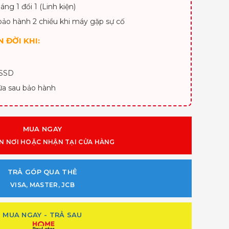
áng 1 đổi 1 (Linh kiện)
bảo hành 2 chiều khi máy gặp sự cố
 ĐỜI KHI:
 SSD
ữa sau bảo hành
MUA NGAY
N NƠI HOẶC NHẬN TẠI CỬA HÀNG
TRẢ GÓP QUA THẺ
VISA, MASTER, JCB
MUA NGAY - TRẢ SAU