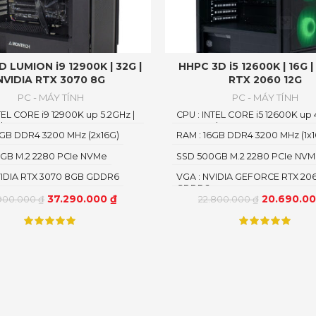
 LUMION i9 12900K | 32G |
HHPC 3D i5 12600K | 16G |
NVIDIA RTX 3070 8G
RTX 2060 12G
PC - MÁY TÍNH
PC - MÁY TÍNH
TEL CORE i9 12900K up 5.2GHz |
CPU : INTEL CORE i5 12600K up 
 | 24 THREAD
10 CORE | 16 THREAD
2GB DDR4 3200 MHz (2x16G)
RAM : 16GB DDR4 3200 MHz (1x1
GB M.2 2280 PCIe NVMe
SSD 500GB M.2 2280 PCIe NV
VIDIA RTX 3070 8GB GDDR6
VGA : NVIDIA GEFORCE RTX 206
GDDR6
37.290.000
₫
20.690.0
.900.000
₫
22.800.000
₫