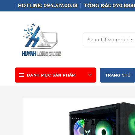
HOTLINE: 094.317.00.18
TỔNG ĐÀI: 070.888
DANH MỤC SẢN PHẨM
TRANG CHỦ