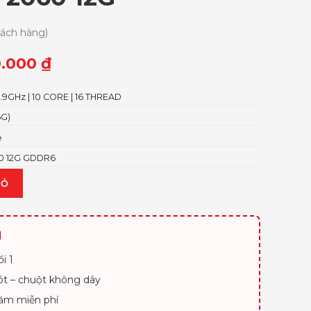
hách hàng)
0.000
₫
.9GHz | 10 CORE | 16 THREAD
6G)
e
60 12G GDDR6
IỎ
H
i 1
lót – chuột không dây
ăm miễn phí