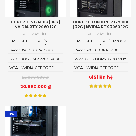
HHPC 3D i5 12600K | 16G |
HHPC 3D LUMION i7 12700K
NVIDIA RTX 2060 12G
| 32G | NVIDIA RTX 3060 12G
PC - MÁY TÍNH
PC - MÁY TÍNH
CPU : INTEL CORE i5
CPU : INTEL CORE i7 12700K
12600K up 4.9GHz | 10
3.8 up 5.1GHz | 12 CORE | 20
RAM : 16GB DDR4 3200
RAM : 32GB DDR4 3200
CORE | 16 THREAD
THREAD
MHz (1x16G)
MHz (2x16G)
SSD 500GB M.2 2280 PCIe
RAM 32GB DDR4 3200 MHz
NVMe
(2x16G)
VGA : NVIDIA GEFORCE
VGA : NVIDIA GEFORCE
RTX 2060 12G GDDR6
RTX 3060 12G GDDR6
Giá liên hệ
22.800.000
₫
20.690.000
₫
-11%