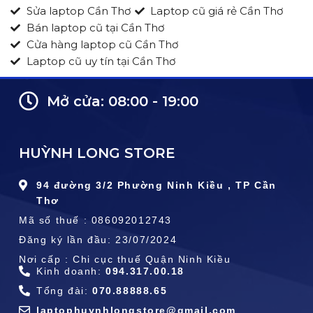
Sửa laptop Cần Thơ
Laptop cũ giá rẻ Cần Thơ
Bán laptop cũ tại Cần Thơ
Cửa hàng laptop cũ Cần Thơ
Laptop cũ uy tín tại Cần Thơ
Mở cửa: 08:00 - 19:00
HUỲNH LONG STORE
94 đường 3/2 Phường Ninh Kiều , TP Cần
Thơ
Mã số thuế : 086092012743
Đăng ký lần đầu: 23/07/2024
Nơi cấp : Chi cục thuế Quận Ninh Kiều
Kinh doanh:
094.317.00.18
Tổng đài:
070.88888.65
laptophuynhlongstore@gmail.com