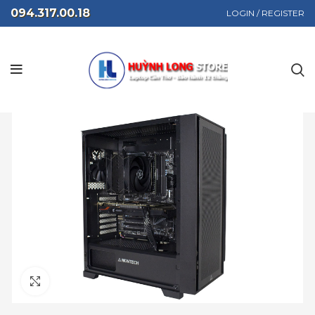
094.317.00.18
LOGIN / REGISTER
Click to enlarge