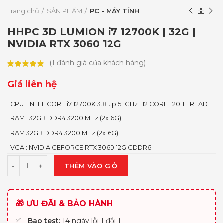
Trang chủ
SẢN PHẨM
PC - MÁY TÍNH
HHPC 3D LUMION i7 12700K | 32G |
NVIDIA RTX 3060 12G
(
1
đánh giá của khách hàng)
Giá liên hệ
CPU : INTEL CORE i7 12700K 3.8 up 5.1GHz | 12 CORE | 20 THREAD
RAM : 32GB DDR4 3200 MHz (2x16G)
RAM 32GB DDR4 3200 MHz (2x16G)
VGA : NVIDIA GEFORCE RTX 3060 12G GDDR6
THÊM VÀO GIỎ
🎁 ƯU ĐÃI & BẢO HÀNH
Bao test:
14 ngày lỗi 1 đổi 1