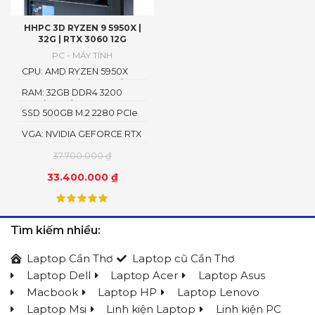
HHPC 3D RYZEN 9 5950X |
32G | RTX 3060 12G
PC - MÁY TÍNH
CPU: AMD RYZEN 5950X
TURBO 4.9G | 16 CORE | 32
RAM: 32GB DDR4 3200
THREAD
MHz (2x16G)
SSD 500GB M.2 2280 PCIe
NVMe
VGA: NVIDIA GEFORCE RTX
3060 12GB GDDR6
37.700.000
₫
33.400.000
₫
Tìm kiếm nhiều:
Laptop Cần Thơ
Laptop cũ Cần Thơ
Laptop Dell
Laptop Acer
Laptop Asus
Macbook
Laptop HP
Laptop Lenovo
Laptop Msi
Linh kiện Laptop
Linh kiện PC