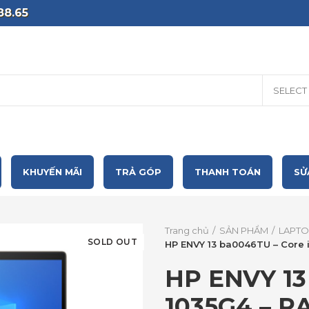
88.65
SELECT
KHUYẾN MÃI
TRẢ GÓP
THANH TOÁN
SỬ
Trang chủ
SẢN PHẨM
LAPTO
SOLD OUT
HP ENVY 13 ba0046TU – Core 
HP ENVY 13
1035G4 – R