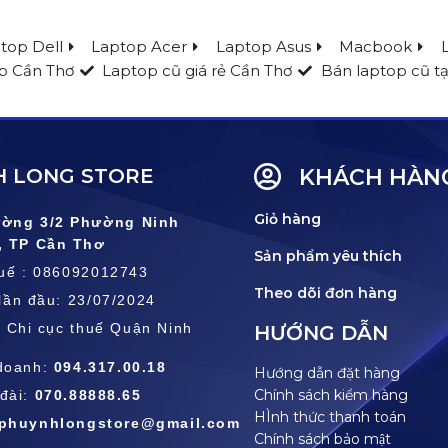
top Dell
Laptop Acer
Laptop Asus
Macbook
p Cần Thơ
Laptop cũ giá rẻ Cần Thơ
Bán laptop cũ tạ
 LONG STORE
KHÁCH HÀN
Giỏ hàng
ường 3/2 Phường Ninh
, TP Cần Thơ
Sản phẩm yêu thích
huế : 086092012743
Theo dõi đơn hàng
lần đầu: 23/07/2024
: Chi cục thuế Quận Ninh
HƯỚNG DẪN
doanh:
094.317.00.18
Hướng dẫn đặt hàng
Chính sách kiểm hàng
đài:
070.88888.65
HÌnh thức thanh toán
ophuynhlongstore@gmail.com
Chính sách bảo mật