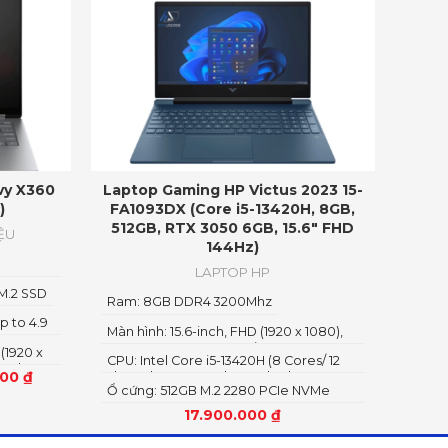
vy X360
Laptop Gaming HP Victus 2023 15-
)
FA1093DX (Core i5-13420H, 8GB,
512GB, RTX 3050 6GB, 15.6″ FHD
IỆU
144Hz)
LAPTOP HP
M.2 SSD
Ram: 8GB DDR4 3200Mhz
 to 4.9
Màn hình: 15.6-inch, FHD (1920 x 1080),
2
144 Hz, 9 ms response time, IPS
(1920 x
CPU: Intel Core i5-13420H (8 Cores/ 12
, edge-
000
₫
Threads, 12MB Cache, Turbo boost
 nits
Ổ cứng: 512GB M.2 2280 PCIe NVMe
4.60GHz)
SSD
17.900.000
₫