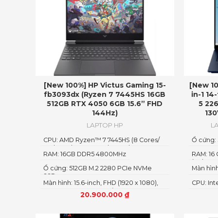
[New 100%] HP Victus Gaming 15-
[New 10
fb3093dx (Ryzen 7 7445HS 16GB
in-1 14
512GB RTX 4050 6GB 15.6” FHD
5 226
144Hz)
130
LAPTOP HP
L
CPU: AMD Ryzen™ 7 7445HS (8 Cores/
Ổ cứng:
12 Threads, 16MB Cache, Turbo Boost
RAM: 16GB DDR5 4800MHz
RAM: 16
up to 4.5GHz)
(onboar
Ổ cứng: 512GB M.2 2280 PCIe NVMe
Màn hình
SSD
Màn hình: 15.6-inch, FHD (1920 x 1080),
CPU: Int
144Hz, 9ms response time,
4.5 GHz,
20.900.000
₫
IPSWebcam720p HD
threads)