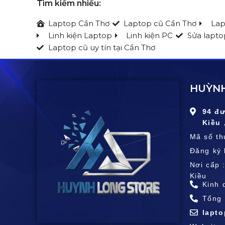
Tìm kiếm nhiều:
Laptop Cần Thơ
Laptop cũ Cần Thơ
Lap
Linh kiện Laptop
Linh kiện PC
Sửa lapto
Laptop cũ uy tín tại Cần Thơ
HUỲNH
94 đ
Kiều 
Mã số t
Đăng ký 
Nơi cấp 
Kiều
Kinh 
Tổng 
lapt