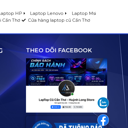
Laptop HP
Laptop Lenovo
Laptop Msi
i Cần Thơ
Cửa hàng laptop cũ Cần Thơ
G
THEO DÕI FACEBOOK