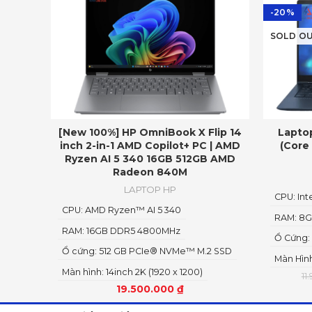
-20%
SOLD O
[New 100%] HP OmniBook X Flip 14
Laptop
inch 2-in-1 AMD Copilot+ PC | AMD
(Core
Ryzen AI 5 340 16GB 512GB AMD
Radeon 840M
LAPTOP HP
CPU: Int
CPU: AMD Ryzen™ AI 5 340
RAM: 8
RAM: 16GB DDR5 4800MHz
Ổ Cứng:
Ổ cứng: 512 GB PCIe® NVMe™ M.2 SSD
Màn Hình
Màn hình: 14inch 2K (1920 x 1200)
11
19.500.000
₫