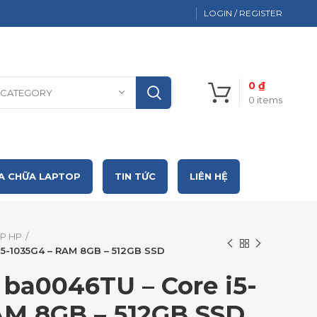
LOGIN / REGISTER
0
₫
 CATEGORY
0
items
A CHỮA LAPTOP
TIN TỨC
LIÊN HỆ
P HP
i5-1035G4 – RAM 8GB – 512GB SSD
 ba0046TU – Core i5-
AM 8GB – 512GB SSD