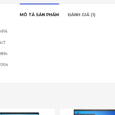
MÔ TẢ SẢN PHẨM
ĐÁNH GIÁ (1)