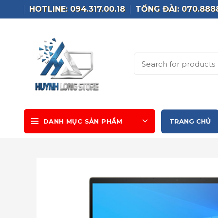
HOTLINE: 094.317.00.18
TỔNG ĐÀI: 070.888
DANH MỤC SẢN PHẨM
TRANG CHỦ