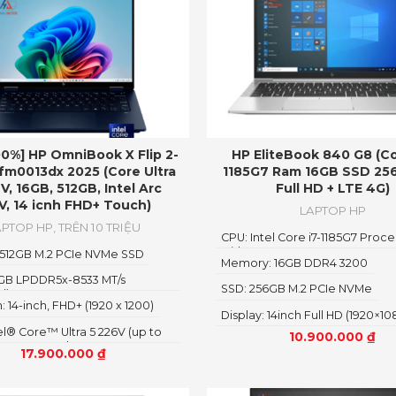
0%] HP OmniBook X Flip 2-
HP EliteBook 840 G8 (Co
-fm0013dx 2025 (Core Ultra
1185G7 Ram 16GB SSD 25
V, 16GB, 512GB, Intel Arc
Full HD + LTE 4G)
V, 14 icnh FHD+ Touch)
LAPTOP HP
APTOP HP
,
TRÊN 10 TRIỆU
CPU: Intel Core i7-1185G7 Proce
with vPro
 512GB M.2 PCIe NVMe SSD
Memory: 16GB DDR4 3200
 GB LPDDR5x-8533 MT/s
SSD: 256GB M.2 PCIe NVMe
d)
: 14-inch, FHD+ (1920 x 1200)
Display: 14inch Full HD (1920×10
el® Core™ Ultra 5 226V (up to
10.900.000
₫
 8 MB L3 cache, 8 cores, 8
17.900.000
₫