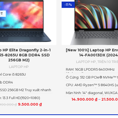
-11%
UT
 HP Elite Dragonfly 2-in-1
[New 100%] Laptop HP En
 i5-8265U 8GB DDR4 SSD
14-FA0013DX (2024
256GB M2)
LAPTOP HP
,
TRÊN 10 TR
LAPTOP HP
RAM: 16GB LPDDR5 6400MHz
(Onboard)
el Core i5 8265U
Ổ Cứng: 512 GB PCIe® NVMe™ 
Gb DDR4
CPU: AMD Ryzen™ 5 8640HS (up
GHz, 16 MB L3 cache, 6 cores, 1
 SSD 256GB M2 Truy xuất nhanh
Màn hình: 14" diagonal, WUXGA 
threads)
1200), multitouch-enabled, IPS
: 13.3 Full HD(1920×1080)
14.900.000
₫
–
21.500.
to-edge glass, micro-edge 300
9.500.000
₫
.900.000
₫