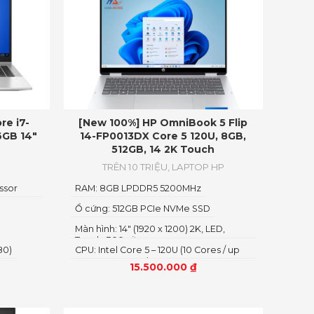
re i7-
[New 100%] HP OmniBook 5 Flip
6GB 14″
14-FP0013DX Core 5 120U, 8GB,
512GB, 14 2K Touch
TRÊN 10 TRIỆU
,
LAPTOP HP
ssor
RAM: 8GB LPDDR5 5200MHz
Ổ cứng: 512GB PCIe NVMe SSD
Màn hình: 14″ (1920 x 1200) 2K, LED,
Touch, 300 nits
80)
CPU: Intel Core 5 – 120U (10 Cores / up
to 5.0 GHz, 12MB)
15.500.000
₫