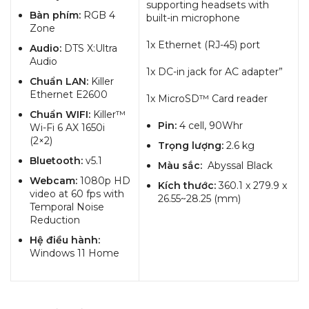
supporting headsets with
Bàn phím:
RGB 4
built-in microphone
Zone
1x Ethernet (RJ-45) port
Audio:
DTS X:Ultra
Audio
1x DC-in jack for AC adapter”
Chuẩn LAN:
Killer
Ethernet E2600
1x MicroSD™ Card reader
Chuẩn WIFI:
Killer™
Pin:
4 cell, 90Whr
Wi-Fi 6 AX 1650i
(2×2)
Trọng lượng:
2.6 kg
Bluetooth:
v5.1
Màu sắc:
Abyssal Black
Webcam:
1080p HD
Kích thước:
360.1 x 279.9 x
video at 60 fps with
26.55~28.25 (mm)
Temporal Noise
Reduction
Hệ điều hành:
Windows 11 Home