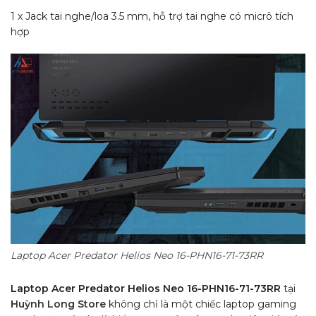
1 x Jack tai nghe/loa 3.5 mm, hỗ trợ tai nghe có micrô tích
hợp
Laptop Acer Predator Helios Neo 16-PHN16-71-73RR
Laptop Acer Predator Helios Neo 16-PHN16-71-73RR
tại
Huỳnh Long Store
không chỉ là một chiếc laptop gaming