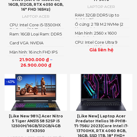
16GB, 512GB, RTX 4050 6GB,
LAPTOP ACER
16″ FHD 165Hz)
RAM: 32GB DDR5 Up to
LAPTOP ACER
6400 MT/s
Ổ cứng: 2 TB M.2 NVMe (2
CPU: Intel Core i5-13500HX
khe, 1TB*2)
(14 Cores/ 20 Threads, up
Màn hình: 2560 x 1600
Ram: 16GB Loại Ram: DDR5
to 4.70 GHz, 24MB)
pixels (2K)
4800MHz
CPU: Intel Core Ultra 9
Card VGA: NVIDIA
275HX (24 lõi / 24 luồng, 4.6
GeForce RTX 4050 6GB
Giá liên hệ
Màn hình: 16 inch FHD IPS
GHz
(140W)
165Hz SlimBezel, sRGB
21.900.000
₫
–
100%, Acer ComfyView,
26.900.000
₫
500 nits
-43%
[Like New 98%] Acer Nitro
[Like New] Laptop Acer
5 Tiger AN515 58 52SP i5
Predator Helios 18-PH18-
12500H/16GB/512GB/4GB
71-756U 2023(Core Intel i7-
RTX3050
13700HX, RTX 4060 8GB,
16GB, SSD 1TB, 18″ FHD+