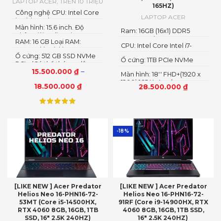
LAPTOP ACER
,
TRÊN 10 TRIỆU
165HZ)
Công nghệ CPU: Intel Core
LAPTOP ACER
i5 Alder Lake - 12500H
Màn hình: 15.6 inch. Độ
Ram: 16GB (16x1) DDR5
phân giải: Full HD (1920 x
4800MHz (2x SO-DIMM
RAM: 16 GB Loại RAM:
1080)
CPU: Intel Core Intel i7-
socket, up to 32GB
DDR4 2 khe (1 khe 8 GB + 1
13700HX 3.7 GHz up to 5.0
SDRAM)
Ổ cứng: 512 GB SSD NVMe
khe rời)
Ổ cứng: 1TB PCIe NVMe
GHz 30MB
PCIe (Có thể tháo ra, lắp
SED SSD
15.500.000
₫
–
thanh khác tối đa 1 TB)
Màn hình: 18'' FHD+(1920 x
1200) 165 Hz In-plane
18.500.000
₫
28.500.000
₫
Switching (IPS)
Technology; ComfyView
-18%
[LIKE NEW ] Acer Predator
[LIKE NEW ] Acer Predator
Helios Neo 16-PHN16-72-
Helios Neo 16-PHN16-72-
53MT (Core i5-14500HX,
91RF (Core i9-14900HX, RTX
RTX 4060 8GB, 16GB, 1TB
4060 8GB, 16GB, 1TB SSD,
SSD, 16″ 2.5K 240HZ)
16″ 2.5K 240HZ)