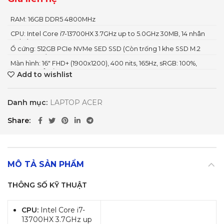
RAM: 16GB DDR5 4800MHz
CPU: Intel Core i7-13700HX 3.7GHz up to 5.0GHz 30MB, 14 nhân
24 luồng
Ổ cứng: 512GB PCIe NVMe SED SSD (Còn trống 1 khe SSD M.2
PCIE Gen 4)
Màn hình: 16" FHD+ (1900x1200), 400 nits, 165Hz, sRGB: 100%,
Acer ComfyView™, IPS
Add to wishlist
Danh mục:
LAPTOP ACER
Share
MÔ TẢ SẢN PHẨM
THÔNG SỐ KỸ THUẬT
CPU:
Intel Core i7-
13700HX 3.7GHz up