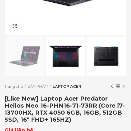
Click to enlarge
Trang chủ
SẢN PHẨM
LAPTOP ACER
[Like New] Laptop Acer Predator
Helios Neo 16-PHN16-71-73RR (Core i7-
13700HX, RTX 4050 6GB, 16GB, 512GB
SSD, 16″ FHD+ 165HZ)
Giá liên hệ