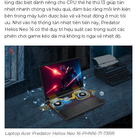
lỏng đặc biệt dành riêng cho CPU thế hệ thứ 13 giúp tản
nhiệt nhanh chóng và hiệu quả, đảm bảo rằng mỗi linh kiện
bên trong máy luôn được bảo vệ và hoạt động ở mức tối
ưu. Nhờ vào hệ thống tản nhiệt tiên tiến này, Predator
Helios Neo 16 có thể duy trì hiệu suất cao trong suốt các
phiên chơi game kéo dài mà không lo ngại về nhiệt độ.
Laptop Acer Predator Helios Neo 16-PHN16-71-73RR