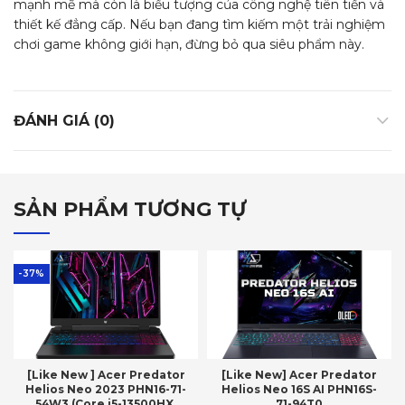
mạnh mẽ mà còn là biểu tượng của công nghệ tiên tiến và
thiết kế đẳng cấp. Nếu bạn đang tìm kiếm một trải nghiệm
chơi game không giới hạn, đừng bỏ qua siêu phẩm này.
ĐÁNH GIÁ (0)
SẢN PHẨM TƯƠNG TỰ
-37%
[Like New ] Acer Predator
[Like New] Acer Predator
Helios Neo 2023 PHN16-71-
Helios Neo 16S AI PHN16S-
54W3 (Core i5-13500HX,
71-94T0