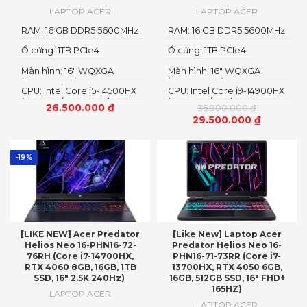
LAPTOP ACER
LAPTOP ACER
RAM: 16 GB DDR5 5600MHz
RAM: 16 GB DDR5 5600MHz
Ổ cứng: 1TB PCIe4
Ổ cứng: 1TB PCIe4
Màn hình: 16" WQXGA
Màn hình: 16" WQXGA
(2560 x 1600), IPS 240Hz,
(2560 x 1600), IPS 240Hz,
CPU: Intel Core i5-14500HX
CPU: Intel Core i9-14900HX
sRGB 100%, 500 nits
sRGB 100%, 500 nits
(14 Cores/ 20 Threads, up
(24 Cores/ 32 Threads, up
26.500.000
₫
35.900.000
₫
to 4.90 GHz, 24MB
to 5.80 GHz, 36MB
29.500.000
₫
-19%
[LIKE NEW] Acer Predator
[Like New] Laptop Acer
Helios Neo 16-PHN16-72-
Predator Helios Neo 16-
76RH (Core i7-14700HX,
PHN16-71-73RR (Core i7-
RTX 4060 8GB, 16GB, 1TB
13700HX, RTX 4050 6GB,
SSD, 16″ 2.5K 240Hz)
16GB, 512GB SSD, 16″ FHD+
165HZ)
LAPTOP ACER
LAPTOP ACER