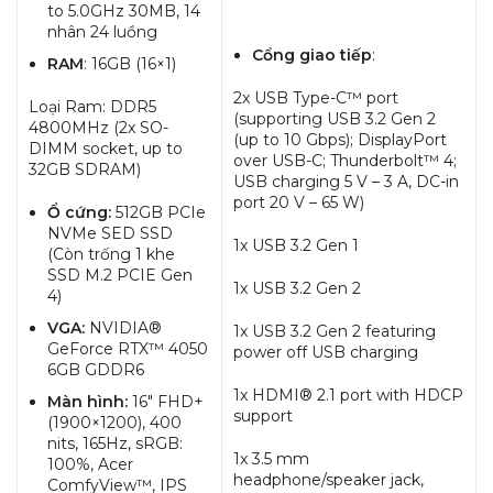
to 5.0GHz 30MB, 14
nhân 24 luồng
Cổng giao tiếp
:
RAM
: 16GB (16×1)
2x USB Type-C™ port
Loại Ram: DDR5
(supporting USB 3.2 Gen 2
4800MHz (2x SO-
(up to 10 Gbps); DisplayPort
DIMM socket, up to
over USB-C; Thunderbolt™ 4;
32GB SDRAM)
USB charging 5 V – 3 A, DC-in
port 20 V – 65 W)
Ổ cứng:
512GB PCIe
NVMe SED SSD
1x USB 3.2 Gen 1
(Còn trống 1 khe
SSD M.2 PCIE Gen
1x USB 3.2 Gen 2
4)
VGA:
NVIDIA®
1x USB 3.2 Gen 2 featuring
GeForce RTX™ 4050
power off USB charging
6GB GDDR6
1x HDMI® 2.1 port with HDCP
Màn hình:
16″ FHD+
support
(1900×1200), 400
nits, 165Hz, sRGB:
1x 3.5 mm
100%, Acer
headphone/speaker jack,
ComfyView™, IPS