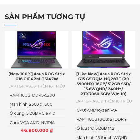
SẢN PHẨM TƯƠNG TỰ
[New 100%] Asus ROG Strix
[Like New] Asus ROG Strix
G16 G614PM-TS147W
G15 G513QM-HQ283T (R9
5900HX/ 16GB/ 512GB SSD/
LAPTOP ASUS
,
TRÊN 10 TRIỆU
15.6WQHD/ 240Hz/
RTX3060 6GB/ Win 10)
RAM: 16GB, DDR5-5200
SO-DIMM
LAPTOP ASUS
,
TRÊN 10 TRIỆU
Màn hình: 2560 x 1600
(WQXGA)
CPU: AMD Ryzen R9-
Ổ cứng: 512GB PCIe 4.0
5900H (8 cores, up to
NVMe M.2 SSD
RAM: 16GB (8GBx2) DDR4
4.6GHz)
Card VGA AMD: NVIDIA
3200MHz (2x SO-DIMM
GeForce RTX 5060 8GB
Ổ lưu trữ: 512GB M.2
socket, up to 64GB
46.800.000
₫
GDDR7 AMD Radeon
NVMe™ PCIe® 3.0 SSD
SDRAM)
Graphics
Màn hình: 15.6 inch WQHD