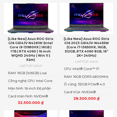
[Like New] Asus ROG Strix
[Like New] Asus ROG Strix
G16 G614JV N4261W (Intel
G16 2023 G614JV-N4455W
Core i9-13980HX | 16GB |
(Core i7-13650HX, 16GB,
1TB | RTX 4060 | 16 inch
512GB, RTX 4060 8GB, 16”
WQHD 240Hz | Win 11 |
2K+ 240Hz)
Xám)
LAPTOP ASUS
LAPTOP ASUS
CPU: Intel® Core™ i7-
RAM: 16GB (1x16GB) Loại
13650HX (2.60GHz up to
RAM: 16GB DDR5 4800MHz
RAM: DDR5 Tốc độ Bus
4.90GHz, 24MB Cache)
Công nghệ CPU: Intel Core
RAM: 4800MHz
Ổ cứng: 512GB PCIe® 4.0
i9-13980HX Processor 2.2
Màn hình: 16-inch Độ phân
NVMe™ M.2 SSD
GHz
Card VGA: NVIDIA®
giải: WQHD (2560 x 1600)
Card màn hình: NVIDIA®
GeForce RTX™ 4060 8GB
28.500.000
₫
GeForce RTX™ 4060
GDDR6 (140W)
32.500.000
₫
Laptop GPU 8GB GDDR6