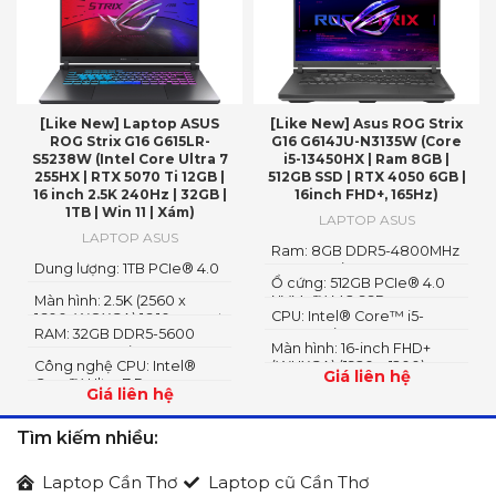
[Like New] Laptop ASUS
[Like New] Asus ROG Strix
ROG Strix G16 G615LR-
G16 G614JU-N3135W (Core
S5238W (Intel Core Ultra 7
i5-13450HX | Ram 8GB |
255HX | RTX 5070 Ti 12GB |
512GB SSD | RTX 4050 6GB |
16 inch 2.5K 240Hz | 32GB |
16inch FHD+, 165Hz)
1TB | Win 11 | Xám)
LAPTOP ASUS
LAPTOP ASUS
Ram: 8GB DDR5-4800MHz
Dung lượng: 1TB PCIe® 4.0
SO-DIMM (2x SO-DIMM
Ổ cứng: 512GB PCIe® 4.0
NVMe™ M.2 SSD
slot)
Màn hình: 2.5K (2560 x
NVMe™ M.2 SSD
CPU: Intel® Core™ i5-
1600, WQXGA) 16:10 aspect
RAM: 32GB DDR5-5600
13450HX (2.40GHz up to
ratio
Màn hình: 16-inch FHD+
SO-DIMM Loại RAM: DDR5
4.60GHz, 20MB Cache)
Công nghệ CPU: Intel®
(WUXGA) (1920 x 1200)
Giá liên hệ
Core™ Ultra 7 Processor
Giá liên hệ
255HX 2.4 GHz (30MB
Cache, up to 5.2 GHz, 20
Tìm kiếm nhiều:
cores, 20 Threads); Intel®
AI Boost NPU up to 13TOPS
Laptop Cần Thơ
Laptop cũ Cần Thơ