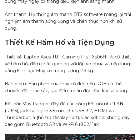
dụng máy ngay cả trong điều kiện ánh sáng mạnh.
Âm thanh: Hệ thống âm thanh DTS software mang lại trải
nghiệm âm thanh sống động và chân thực hơn khi sử
dụng.
Thiết Kế Hầm Hố và Tiện Dụng
Thiết kế: Laptop Asus TUF Gaming F15 FX506HF i5 có thiết
kế hầm hố, đậm chất gaming với lớp vỏ nhựa và nắp lưng
bằng kim loại. Máy có trọng lượng 2.3 kg.
Bàn phím: Bàn phím của máy có đèn nền RGB có thể
chuyển đổi màu sắc, tạo điểm nhấn độc đáo khi sử dụng.
Kết nối: Máy trang bị đầy đủ các cổng kết nối như LAN
(RJ45), jack tai nghe 3.5 mm, 3 x USB 3.2, HDMI và
Thunderbolt 4 (hỗ trợ DisplayPort). Các kết nối không dây
bao gồm Bluetooth 5.2 và Wi-Fi 6 (802.11ax).