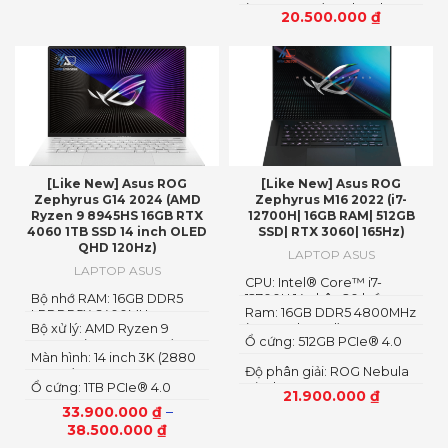
(2560 × 1440) IPS level.
20.500.000
₫
Non-Glare, 245Hz
AdaptiveSync, Nanoedge,
100% DCI-P3
[Like New] Asus ROG
[Like New] Asus ROG
Zephyrus G14 2024 (AMD
Zephyrus M16 2022 (i7-
Ryzen 9 8945HS 16GB RTX
12700H| 16GB RAM| 512GB
4060 1TB SSD 14 inch OLED
SSD| RTX 3060| 165Hz)
QHD 120Hz)
LAPTOP ASUS
LAPTOP ASUS
CPU: Intel® Core™ i7-
Bộ nhớ RAM: 16GB DDR5
12700H 14 nhân 20 luồng
Ram: 16GB DDR5 4800MHz
LPDDR5X 6400MHz
Bộ xử lý: AMD Ryzen 9
(8GB onboard)
Ổ cứng: 512GB PCIe® 4.0
8945HS (Up to 5.2 GHz) 8
Màn hình: 14 inch 3K (2880
NVMe™ M.2 SSD
Cores 16 Threads
Độ phân giải: ROG Nebula
x 1800), OLED, 16:10
Ổ cứng: 1TB PCIe® 4.0
Display, 16″ 2.5K+
21.900.000
₫
NVMe™ M.2 SSD
(2560×1600)
33.900.000
₫
–
38.500.000
₫