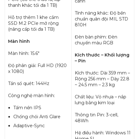
cánh
thanh khác tối đa 1 TB)
Tính năng khác: Độ bền
Hỗ trợ thêm 1 khe cắm
chuẩn quân đội MIL STD
SSD M.2 PCIe mở rộng
810H
(nâng cấp tối đa 1 TB)
Đèn bàn phím: Đèn
Màn hình
chuyển màu RGB
Màn hình: 15.6″
Kích thước – Khối lượng
– Pin
Độ phân giải: Full HD (1920
x 1080)
Kích thước: Dài 359 mm –
Rộng 256 mm – Dày 22.8
Tần số quét: 144Hz
~ 24.5 mm – 2.3 kg
Công nghệ màn hình:
Chất liệu: Vỏ nhựa – nắp
lưng bằng kim loại
Tấm nền IPS
Thông tin Pin: 3-cell,
Chống chói Anti Glare
48Wh
Adaptive-Sync
Hệ điều hành: Windows 11
Home SL