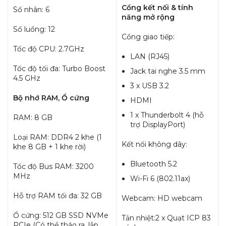
Cổng kết nối & tính
Số nhân: 6
năng mở rộng
Số luồng: 12
Cổng giao tiếp:
Tốc độ CPU: 2.7GHz
LAN (RJ45)
Tốc độ tối đa: Turbo Boost
Jack tai nghe 3.5 mm
4.5 GHz
3 x USB 3.2
Bộ nhớ RAM, Ổ cứng
HDMI
1 x Thunderbolt 4 (hỗ
RAM: 8 GB
trợ DisplayPort)
Loại RAM: DDR4 2 khe (1
Kết nối không dây:
khe 8 GB + 1 khe rời)
Bluetooth 5.2
Tốc độ Bus RAM: 3200
MHz
Wi-Fi 6 (802.11ax)
Hỗ trợ RAM tối đa: 32 GB
Webcam: HD webcam
Ổ cứng: 512 GB SSD NVMe
Tản nhiệt:2 x Quạt ICP 83
PCIe (Có thể tháo ra, lắp