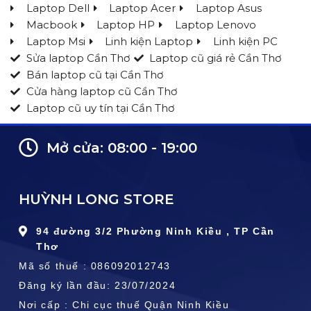
Laptop Dell
Laptop Acer
Laptop Asus
Macbook
Laptop HP
Laptop Lenovo
Laptop Msi
Linh kiện Laptop
Linh kiện PC
Sửa laptop Cần Thơ
Laptop cũ giá rẻ Cần Thơ
Bán laptop cũ tại Cần Thơ
Cửa hàng laptop cũ Cần Thơ
Laptop cũ uy tín tại Cần Thơ
Mở cửa: 08:00 - 19:00
HUỲNH LONG STORE
94 đường 3/2 Phường Ninh Kiều , TP Cần
Thơ
Mã số thuế : 086092012743
Đăng ký lần đầu: 23/07/2024
Nơi cấp : Chi cục thuế Quận Ninh Kiều