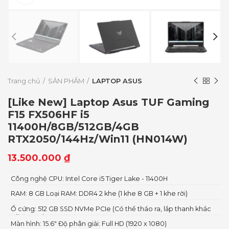
Trang chủ
SẢN PHẨM
LAPTOP ASUS
[Like New] Laptop Asus TUF Gaming
F15 FX506HF i5
11400H/8GB/512GB/4GB
RTX2050/144Hz/Win11 (HN014W)
13.500.000
₫
Công nghệ CPU: Intel Core i5 Tiger Lake - 11400H
RAM: 8 GB Loại RAM: DDR4 2 khe (1 khe 8 GB + 1 khe rời)
Ổ cứng: 512 GB SSD NVMe PCIe (Có thể tháo ra, lắp thanh khác
tối đa 1 TB)
Màn hình: 15.6" Độ phân giải: Full HD (1920 x 1080)