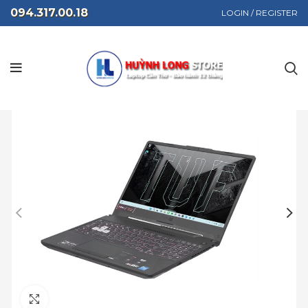
094.317.00.18
LOGIN / REGISTER
Click to enlarge