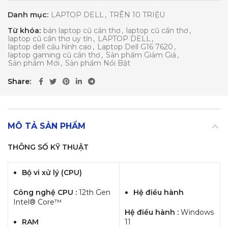
Danh mục:
LAPTOP DELL
,
TRÊN 10 TRIỆU
Từ khóa:
bán laptop cũ cần thơ
,
laptop cũ cần thơ
,
laptop cũ cần thơ uy tín
,
LAPTOP DELL
,
laptop dell cấu hình cao
,
Laptop Dell G16 7620
,
laptop gaming cũ cần thơ
,
Sản phẩm Giảm Giá
,
Sản phẩm Mới
,
Sản phẩm Nổi Bật
Share
MÔ TẢ SẢN PHẨM
THÔNG SỐ KỸ THUẬT
Bộ vi xử lý (CPU)
Công nghệ CPU :
12th Gen
Hệ điều hành
Intel® Core™
Hệ điều hành :
Windows
RAM
11