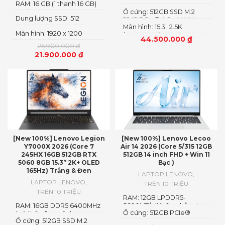
RAM: 16 GB (1 thanh 16 GB)
Loại RAM: DDR5
Ổ cứng: 512GB SSD M.2
Dung lượng SSD: 512
2242 PCIe® 4.0×4 NVMe
Màn hình: 15.3" 2.5K
Màn hình: 1920 x 1200
(2560x1600) OLED
44.500.000
₫
Pixels
25.900.000
₫
21.900.000
₫
[New 100%] Lenovo Legion
[New 100%] Lenovo Lecoo
Y7000X 2026 (Core 7
Air 14 2026 (Core 5/315 12GB
245HX 16GB 512GB RTX
512GB 14 inch FHD + Win 11
5060 8GB 15.3” 2K+ OLED
Bạc )
165Hz) Trắng & Đen
LAPTOP LENOVO
,
LAPTOP LENOVO
,
TRÊN 10 TRIỆU
TRÊN 10 TRIỆU
RAM: 12GB LPDDR5-
RAM: 16GB DDR5 6400MHz
5600MT/s (Không hỗ trợ
Ổ cứng: 512GB PCIe®
(có thể nâng cấp)
nâng cấp)
Ổ cứng: 512GB SSD M.2
NVMe™ M.2 SSD