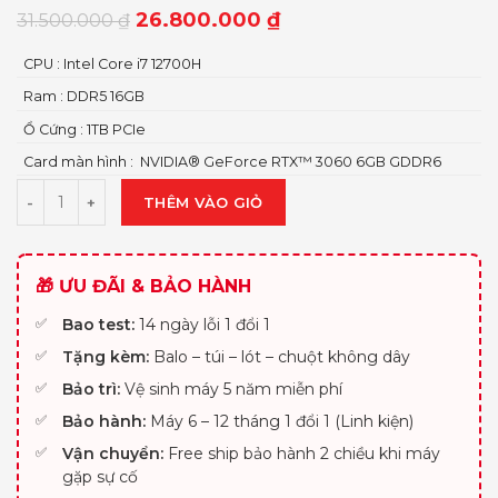
26.800.000
₫
31.500.000
₫
CPU : Intel Core i7 12700H
Ram : DDR5 16GB
Ổ Cứng : 1TB PCIe
Card màn hình : NVIDIA® GeForce RTX™ 3060 6GB GDDR6
THÊM VÀO GIỎ
🎁 ƯU ĐÃI & BẢO HÀNH
Bao test:
14 ngày lỗi 1 đổi 1
Tặng kèm:
Balo – túi – lót – chuột không dây
Bảo trì:
Vệ sinh máy 5 năm miễn phí
Bảo hành:
Máy 6 – 12 tháng 1 đổi 1 (Linh kiện)
Vận chuyển:
Free ship bảo hành 2 chiều khi máy
gặp sự cố