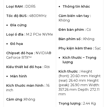
Loại RAM :
DDR5
Thông tin khác
Tốc độ BUS :
4800MHz
Cảm biến vân tay :
Không
Đĩa cứng
Đèn bàn phím :
Có
Loại ổ đĩa :
M.2 PCIe NVMe
Bàn phím số :
Không
Đồ họa
Phụ kiện kèm theo :
Sạc
Chipset đồ họa :
NVIDIA®
GeForce RTX™
Kích thước – Trọng
lượng
Kiểu thiết kế đồ họa :
Rời
Kích thước :
Height
(front): 20.60 mm Height
Màn hình
(rear): 26.40 mm Height
(peak): 26.90 mm Width:
Kích thước màn hình :
16
357.26 mm Depth: 272.11
inch
mm
Cảm ứng :
Không
Trọng lượng :
2.44 Kg