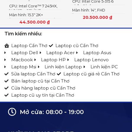
CPU: Intel Core 5-315 6
2242 PCIe® 4.0×4 NVMe
CPU: Intel Core™ 7 245HX,
nhân 6 luồng
Màn hình: 14″, FHD
14C (6P + 8E) / 14T
Màn hình: 15.3″ 2K+
(1920x1200) IPS, 16:10
20.500.000
₫
(2560×1600) OLED 1100nits
44.500.000
₫
(peak) / 500nits (typical)
Glossy, 100% DCI-P3, 165Hz,
Tìm kiếm nhiều:
G-SYNC®, DisplayHDR™
True Black 1000
Laptop Cần Thơ
Laptop cũ Cần Thơ
Laptop Dell
Laptop Acer
Laptop Asus
Macbook
Laptop HP
Laptop Lenovo
Laptop Msi
Linh kiện Laptop
Linh kiện PC
Sửa laptop Cần Thơ
Laptop cũ giá rẻ Cần Thơ
Bán laptop cũ tại Cần Thơ
Cửa hàng laptop cũ Cần Thơ
Laptop cũ uy tín tại Cần Thơ
Mở cửa: 08:00 - 19:00