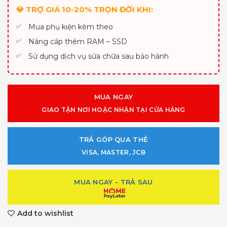
💎 TRỢ GIÁ 10-20% TRỌN ĐỜI KHI:
Mua phụ kiện kèm theo
Nâng cấp thêm RAM – SSD
Sử dụng dịch vụ sửa chữa sau bảo hành
MUA NGAY
GIAO TẬN NƠI HOẶC NHẬN TẠI CỬA HÀNG
TRẢ GÓP QUA THẺ
VISA, MASTER, JCB
MUA NGAY - TRẢ SAU
Add to wishlist