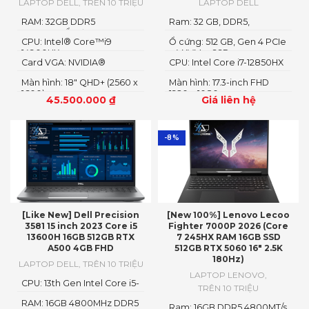
LAPTOP DELL
,
TRÊN 10 TRIỆU
LAPTOP DELL
RAM: 32GB DDR5
Ram: 32 GB, DDR5,
4800MHzỔ cứng1TB PCIe
4800MHz
CPU: Intel® Core™i9
Ổ cứng: 512 GB, Gen 4 PCIe
Gen4 M.2 SSD
14900HX
x4 NVMe, SSD
Card VGA: NVIDIA®
CPU: Intel Core i7-12850HX
GeForce RTX™ 4080 12GB
Màn hình: 18" QHD+ (2560 x
Màn hình: 17.3-inch FHD
GDDR6
1600)
1920 x 1080
45.500.000
₫
Giá liên hệ
-8%
[Like New] Dell Precision
[New 100%] Lenovo Lecoo
3581 15 inch 2023 Core i5
Fighter 7000P 2026 (Core
13600H 16GB 512GB RTX
7 245HX RAM 16GB SSD
A500 4GB FHD
512GB RTX 5060 16″ 2.5K
180Hz)
LAPTOP DELL
,
TRÊN 10 TRIỆU
LAPTOP LENOVO
,
CPU: 13th Gen Intel Core i5-
TRÊN 10 TRIỆU
13600H
RAM: 16GB 4800MHz DDR5
Ram: 16GB DDR5 4800MT/s