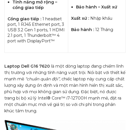
Tính năng mở rộng –
Bảo hành – Xuất xứ
cổng giao tiếp
Xuất xứ :
Nhập khẩu
Cổng giao tiếp :
1 headset
port, 1 RJ45 Ethernet port, 3
Bảo hành :
12 Tháng
USB 3.2 Gen 1 ports, 1 HDMI
2.1 port, 1 Thunderbolt™ 4
port with DisplayPort™
Laptop Dell G16 7620
là một dòng laptop đang chiếm lĩnh
thị trường với những tính năng vượt trội. Nổi bật với thiết kế
mạnh mẽ
“chuẩn quân đội”
, chiếc laptop này cung cấp chất
lượng xây dựng ổn định và một màn hình hiển thị xuất sắc,
phù hợp với mọi không gian sử dụng. Đặc biệt, nó được
trang bị bộ xử lý Intel® Core™ i7-12700H mạnh mẽ, đặt ra
một chuẩn mực mới về giá trị so với chi phí trong phân
khúc tầm trung.