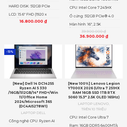
HARD DISK: 512GB PCIe
CPU: Intel Core 7 245HX
NMVe SSD
LCD: 15.6" FHD (1920 x
Ổ cứng: 512GB PCIe® 4.0
1080)
M.2 2280 SSD
16.800.000
₫
Màn hình: 16″, 2.5K
(2560x1600) IPS, LED
39.900.000
₫
36.900.000
₫
-15%
[New] Dell 14 DC14255
[New 100%] Lenovo Legion
Ryzen AI 5 330
Y7000X 2026 (Ultra 7 251HX
/16GB/512GB/14″ FHD+/Win
RAM 16GB SSD 1TB RTX
11/Office Home
5060 15.3″ 2.5K OLED 165Hz)
2024/Microsoft 365
LAPTOP LENOVO
,
(DC4AI5278W1)
TRÊN 10 TRIỆU
LAPTOP DELL
CPU: Intel Core Ultra 7
Công nghệ CPU: Ryzen AI
251HX
5
Ram: 16GB DDR5 6400MT/s