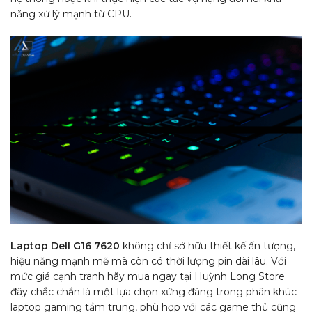
năng xử lý mạnh từ CPU.
Laptop Dell G16 7620
không chỉ sở hữu thiết kế ấn tượng,
hiệu năng mạnh mẽ mà còn có thời lượng pin dài lâu. Với
mức giá cạnh tranh hãy mua ngay tại Huỳnh Long Store
đây chắc chắn là một lựa chọn xứng đáng trong phân khúc
laptop gaming tầm trung, phù hợp với các game thủ cũng