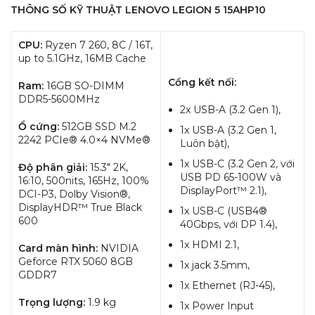
THÔNG SỐ KỸ THUẬT LENOVO LEGION 5 15AHP10
CPU:
Ryzen 7 260, 8C / 16T,
up to 5.1GHz, 16MB Cache
Cổng kết nối:
Ram:
16GB SO-DIMM
DDR5-5600MHz
2x USB-A (3.2 Gen 1),
Ổ cứng:
512GB SSD M.2
1x USB-A (3.2 Gen 1,
2242 PCIe® 4.0×4 NVMe®
Luôn bật),
1x USB-C (3.2 Gen 2, với
Độ phân giải:
15.3″ 2K,
USB PD 65-100W và
16:10, 500nits, 165Hz, 100%
DisplayPort™ 2.1),
DCI-P3, Dolby Vision®,
DisplayHDR™ True Black
1x USB-C (USB4®
600
40Gbps, với DP 1.4),
1x HDMI 2.1,
Card màn hình:
NVIDIA
Geforce RTX 5060 8GB
1x jack 3.5mm,
GDDR7
1x Ethernet (RJ-45),
Trọng lượng:
1.9 kg
1x Power Input