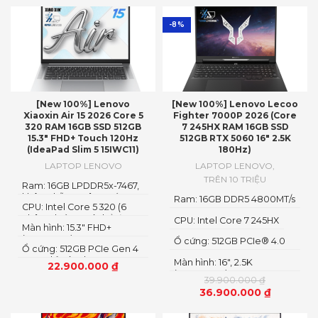
-8%
[New 100%] Lenovo
[New 100%] Lenovo Lecoo
Xiaoxin Air 15 2026 Core 5
Fighter 7000P 2026 (Core
320 RAM 16GB SSD 512GB
7 245HX RAM 16GB SSD
15.3″ FHD+ Touch 120Hz
512GB RTX 5060 16″ 2.5K
(IdeaPad Slim 5 15IWC11)
180Hz)
LAPTOP LENOVO
LAPTOP LENOVO
,
TRÊN 10 TRIỆU
Ram: 16GB LPDDR5x-7467,
không hỗ trợ nâng cấp
Ram: 16GB DDR5 4800MT/s
CPU: Intel Core 5 320 (6
nhân 6 luồng, có thể đạt
CPU: Intel Core 7 245HX
Màn hình: 15.3″ FHD+
tới 4.6GHz)
(1920x1200) IPS
Ổ cứng: 512GB PCIe® 4.0
Ổ cứng: 512GB PCIe Gen 4
M.2 2280 SSD
SSD, chỉ có 1 slot SSD,
Màn hình: 16″, 2.5K
22.900.000
₫
nâng cấp theo dạng thay
(2560x1600) IPS, LED
39.900.000
₫
thế
36.900.000
₫