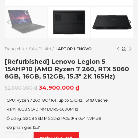
Trang chủ
SẢN PHẨM
LAPTOP LENOVO
[Refurbished] Lenovo Legion 5
15AHP10 (AMD Ryzen 7 260, RTX 5060
8GB, 16GB, 512GB, 15.3″ 2K 165Hz)
34.900.000
₫
52.900.000
₫
CPU: Ryzen 7 260, 8C / 16T, up to 5.1GHz, 16MB Cache
Ram: 16GB SO-DIMM DDR5-5600MHz
Ổ cứng: 512GB SSD M.2 2242 PCIe® 4.0x4 NVMe®
Độ phân giải: 15.3"