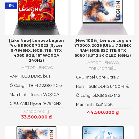
-11%
[Like New] Lenovo Legion
[New 100%] Lenovo Legion
Pro 5 R9000P 2023 (Ryzen
Y7000X 2026 (Ultra 7 251HX
9-7945HX, 16GB, 1TB, RTX
RAM 16GB SSD 1TB RTX
4060 8GB, 16″ WQXGA
5060 15.3″ 2.5K OLED 165Hz)
240Hz)
LAPTOP LENOVO
,
LAPTOP LENOVO
TRÊN 10 TRIỆU
RAM: 16GB DDR5 bus
CPU: Intel Core Ultra 7
5600MHz
251HX
Ổ Cứng: 1 TB M.2 2280 PCIe
Ram: 16GB DDR5 6400MT/s
4.0 SSD
Màn hình: 16 inch WQXGA
Ổ cứng: 512GB SSD M.2
(2560 x 1600), IPS, Anti-
2242 PCIe® 4.0×4 NVMe
CPU: AMD Ryzen 9 7945HX
Glare, Non-Touch,
Màn hình: 15.3" 2.5K
(16 cores x 32 threads, 2.5
100%sRGB, 300 nits, 240Hz,
(2560x1600) OLED
37.500.000
₫
44.500.000
₫
up to 5.4GHz, 64MB
LED Backlight, Narrow
33.500.000
₫
Cache)
Bezel, Low Blue Light