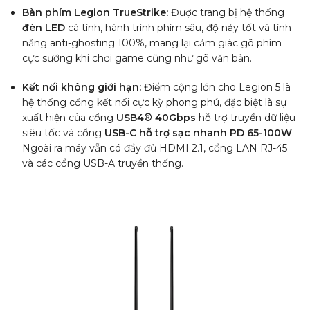
Bàn phím Legion TrueStrike:
Được trang bị hệ thống
đèn LED
cá tính, hành trình phím sâu, độ nảy tốt và tính
năng anti-ghosting 100%, mang lại cảm giác gõ phím
cực sướng khi chơi game cũng như gõ văn bản.
Kết nối không giới hạn:
Điểm cộng lớn cho Legion 5 là
hệ thống cổng kết nối cực kỳ phong phú, đặc biệt là sự
xuất hiện của cổng
USB4® 40Gbps
hỗ trợ truyền dữ liệu
siêu tốc và cổng
USB-C hỗ trợ sạc nhanh PD 65-100W
.
Ngoài ra máy vẫn có đầy đủ HDMI 2.1, cổng LAN RJ-45
và các cổng USB-A truyền thống.