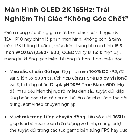
Màn Hình OLED 2K 165Hz: Trải
Nghiệm Thị Giác “Không Góc Chết”
Điểm nâng cấp đáng giá nhất trên phiên bản Legion 5
15AHP10 này chính là phần màn hình. Không còn là tấm
nền IPS thông thường, máy được trang bị màn hình
15.3
inch WQXGA (2560×1600) OLED
với tỷ lệ
16:10
hiện đại,
mang lại không gian hiển thị rộng rãi hơn theo chiều dọc.
Màu sắc chuẩn đồ họa:
Độ phủ màu
100% DCI-P3
, độ
sáng lên tới
500nits
, tích hợp công nghệ
Dolby Vision®
và đạt chứng nhận
DisplayHDR™ True Black 600
. Mọi
dải màu đều hiển thị rực rỡ, màu đen sâu tuyệt đối, đáp
ứng hoàn hảo cho cả game thủ lẫn các nhà sáng tạo nội
dung, edit video chuyên nghiệp.
Mượt mà trong từng chuyển động:
Tần số quét
165Hz
giúp loại bỏ hoàn toàn hiện tượng xé hình, mang lại lợi
thế tuyệt đối trong các tựa game bắn súng FPS hay đua