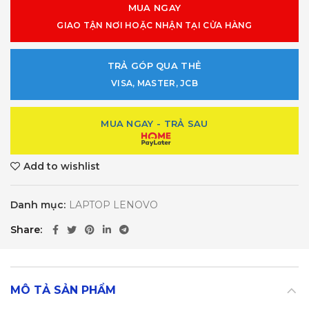
MUA NGAY
GIAO TẬN NƠI HOẶC NHẬN TẠI CỬA HÀNG
TRẢ GÓP QUA THẺ
VISA, MASTER, JCB
MUA NGAY - TRẢ SAU
Add to wishlist
Danh mục:
LAPTOP LENOVO
Share
MÔ TẢ SẢN PHẨM