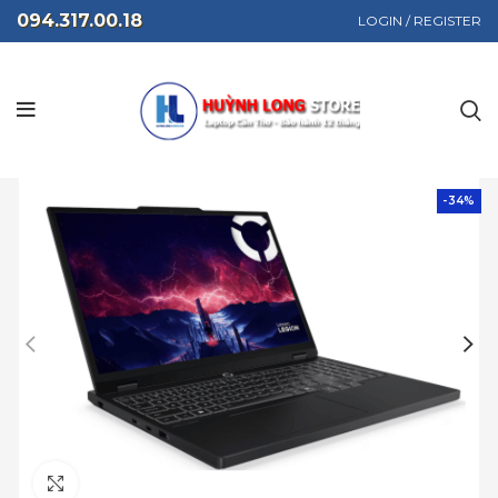
094.317.00.18
LOGIN / REGISTER
-34%
Click to enlarge