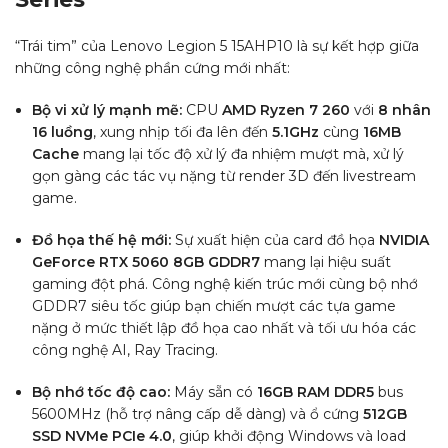
“Trái tim” của Lenovo Legion 5 15AHP10 là sự kết hợp giữa
những công nghệ phần cứng mới nhất:
Bộ vi xử lý mạnh mẽ:
CPU
AMD Ryzen 7 260
với
8 nhân
16 luồng
, xung nhịp tối đa lên đến
5.1GHz
cùng
16MB
Cache
mang lại tốc độ xử lý đa nhiệm mượt mà, xử lý
gọn gàng các tác vụ nặng từ render 3D đến livestream
game.
Đồ họa thế hệ mới:
Sự xuất hiện của card đồ họa
NVIDIA
GeForce RTX 5060 8GB GDDR7
mang lại hiệu suất
gaming đột phá. Công nghệ kiến trúc mới cùng bộ nhớ
GDDR7 siêu tốc giúp bạn chiến mượt các tựa game
nặng ở mức thiết lập đồ họa cao nhất và tối ưu hóa các
công nghệ AI, Ray Tracing.
Bộ nhớ tốc độ cao:
Máy sẵn có
16GB RAM DDR5
bus
5600MHz (hỗ trợ nâng cấp dễ dàng) và ổ cứng
512GB
SSD NVMe PCIe 4.0
, giúp khởi động Windows và load