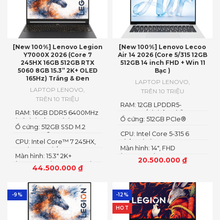
[New 100%] Lenovo Legion
[New 100%] Lenovo Lecoo
Y7000X 2026 (Core 7
Air 14 2026 (Core 5/315 12GB
245HX 16GB 512GB RTX
512GB 14 inch FHD + Win 11
5060 8GB 15.3” 2K+ OLED
Bạc )
165Hz) Trắng & Đen
LAPTOP LENOVO
,
LAPTOP LENOVO
,
TRÊN 10 TRIỆU
TRÊN 10 TRIỆU
RAM: 12GB LPDDR5-
RAM: 16GB DDR5 6400MHz
5600MT/s (Không hỗ trợ
Ổ cứng: 512GB PCIe®
(có thể nâng cấp)
nâng cấp)
Ổ cứng: 512GB SSD M.2
NVMe™ M.2 SSD
CPU: Intel Core 5-315 6
2242 PCIe® 4.0×4 NVMe
CPU: Intel Core™ 7 245HX,
nhân 6 luồng
Màn hình: 14″, FHD
14C (6P + 8E) / 14T
Màn hình: 15.3″ 2K+
(1920x1200) IPS, 16:10
20.500.000
₫
(2560×1600) OLED 1100nits
44.500.000
₫
(peak) / 500nits (typical)
Glossy, 100% DCI-P3, 165Hz,
G-SYNC®, DisplayHDR™
True Black 1000
-9%
-12%
HOT