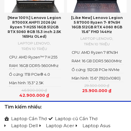
[New 100%] Lenovo Legion
[Like New] Lenovo Legion
R7000X AHP11 2026 (AI
5 R7000 Ryzen 7- 8745H
Ryzen 7-H255 16GB 512GB
16GB 512GB RTX 4060 8GB
RTX 5060 8GB 15.3 inch 2.5K
15.6” FHD 144Hz
165Hz OLed)
LAPTOP LENOVO
,
LAPTOP LENOVO
,
TRÊN 10 TRIỆU
TRÊN 10 TRIỆU
CPU: AMD Ryzen 7 8745H
CPU: AMD Ryzen™ 7 H 255
RAM: 16 GB DDR5 5600MHz
RAM: 16GB DDR5-5600Mhz
Ổ cứng: 512GB PCIe NVMe
(hỗ trợ nâng cấp)
Ổ cứng: 1TB PCIe® 4.0
M.2 SSD Gen 4
Màn hình: 15.6" (1920x1080)
NVME SSD
Màn hình :15.3" 2.5K
IPS, 300nits
29.500.000
₫
(2560x1600) OLED
46.900.000
₫
25.900.000
₫
42.900.000
₫
Tìm kiếm nhiều:
Laptop Cần Thơ
Laptop cũ Cần Thơ
Laptop Dell
Laptop Acer
Laptop Asus