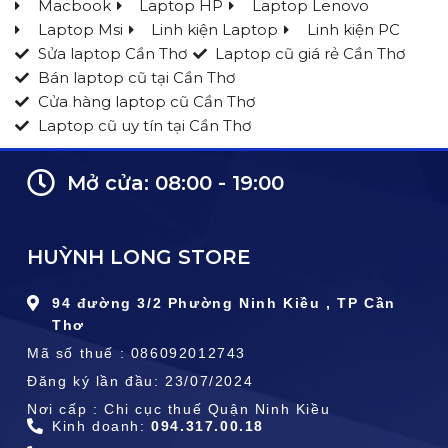
Macbook
Laptop HP
Laptop Lenovo
Laptop Msi
Linh kiện Laptop
Linh kiện PC
Sửa laptop Cần Thơ
Laptop cũ giá rẻ Cần Thơ
Bán laptop cũ tại Cần Thơ
Cửa hàng laptop cũ Cần Thơ
Laptop cũ uy tín tại Cần Thơ
Mở cửa: 08:00 - 19:00
HUỲNH LONG STORE
94 đường 3/2 Phường Ninh Kiều , TP Cần
Thơ
Mã số thuế : 086092012743
Đăng ký lần đầu: 23/07/2024
Nơi cấp : Chi cục thuế Quận Ninh Kiều
Kinh doanh:
094.317.00.18