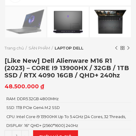
Trang chủ
SẢN PHẨM
LAPTOP DELL
[Like New] Dell Alienware M16 R1
(2023) – CORE I9 13900HX / 32GB / 1TB
SSD / RTX 4090 16GB / QHD+ 240hz
48.500.000
₫
RAM: DDR5 32GB 4800MHz
SSD: 1TB PCIe Gen4 M.2 SSD
CPU: Intel Core i9 13900HX Up To 5.4GHz (24 Cores, 32 Threads,
36MB Cache)
DISPLAY: 16″ QHD+ (2560*1600) 240Hz