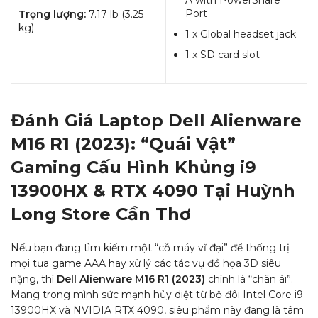
A with PowerShare
Port
Trọng lượng:
7.17 lb (3.25
kg)
1 x Global headset jack
1 x SD card slot
Đánh Giá Laptop Dell Alienware
M16 R1 (2023): “Quái Vật”
Gaming Cấu Hình Khủng i9
13900HX & RTX 4090 Tại Huỳnh
Long Store Cần Thơ
Nếu bạn đang tìm kiếm một “cỗ máy vĩ đại” để thống trị
mọi tựa game AAA hay xử lý các tác vụ đồ họa 3D siêu
nặng, thì
Dell Alienware M16 R1 (2023)
chính là “chân ái”.
Mang trong mình sức mạnh hủy diệt từ bộ đôi Intel Core i9-
13900HX và NVIDIA RTX 4090, siêu phẩm này đang là tâm