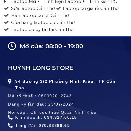
Laptop Msi
Linh kiện Laptop
Linh kiện PC
Sửa laptop Cần Thơ
Laptop cũ giá rẻ Cần Thơ
Bán laptop cũ tại Cần Thơ
Cửa hàng laptop cũ Cần Thơ
Laptop cũ uy tín tại Cần Thơ
Mở cửa: 08:00 - 19:00
HUỲNH LONG STORE
94 đường 3/2 Phường Ninh Kiều , TP Cần
Thơ
Mã số thuế : 086092012743
Đăng ký lần đầu: 23/07/2024
Nơi cấp : Chi cục thuế Quận Ninh Kiều
Kinh doanh:
094.317.00.18
Tổng đài:
070.88888.65