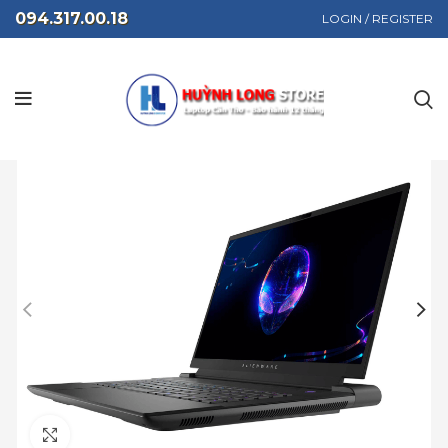
094.317.00.18
LOGIN / REGISTER
Click to enlarge