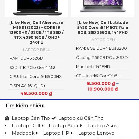
[Like New] Dell Alienware
[Like New] Dell Latitude
M16 R1 (2023) – CORE I9
5420 Core i5 1145G7, Ram
13900HX / 32GB / 1TB SSD /
8GB, SSD 256GB, 14″ FHD
RTX 4090 16GB / QHD+
LAPTOP DELL
240hz
RAM: 8GB DDR4 Bus 3200
LAPTOP DELL
MHz
Ổ cứng: 256GB PCIe® SSD
RAM: DDR5 32GB
4800MHz
Màn hình: 14" FHD
SSD: 1TB PCIe Gen4 M.2
(1920x1080), Anti-Glare
SSD
CPU: Intel® Core™ i5 -
CPU: Intel Core i9 13900HX
1135G7 2.4GHz, up to
Up To 5.4GHz (24 Cores, 32
8.500.000
₫
–
DISPLAY: 16″ QHD+
4.2GHz, 8MB
Threads, 36MB Cache)
10.900.000
₫
(2560*1600) 240Hz
48.500.000
₫
Tìm kiếm nhiều:
Laptop Cần Thơ
Laptop cũ Cần Thơ
Laptop Dell
Laptop Acer
Laptop Asus
Macbook
Laptop HP
Laptop Lenovo