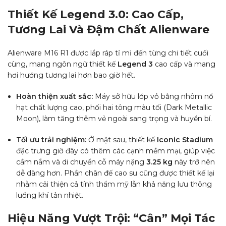
Thiết Kế Legend 3.0: Cao Cấp,
Tương Lai Và Đậm Chất Alienware
Alienware M16 R1 được lắp ráp tỉ mỉ đến từng chi tiết cuối
cùng, mang ngôn ngữ thiết kế
Legend 3
cao cấp và mang
hơi hướng tương lai hơn bao giờ hết.
Hoàn thiện xuất sắc:
Máy sở hữu lớp vỏ bằng nhôm nổ
hạt chất lượng cao, phối hai tông màu tối (Dark Metallic
Moon), làm tăng thêm vẻ ngoài sang trọng và huyền bí.
Tối ưu trải nghiệm:
Ở mặt sau, thiết kế
Iconic Stadium
đặc trưng giờ đây có thêm các cạnh mềm mại, giúp việc
cầm nắm và di chuyển cỗ máy nặng
3.25 kg
này trở nên
dễ dàng hơn. Phần chân đế cao su cũng được thiết kế lại
nhằm cải thiện cả tính thẩm mỹ lẫn khả năng lưu thông
luồng khí tản nhiệt.
Hiệu Năng Vượt Trội: “Cân” Mọi Tác