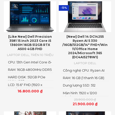
-15%
[Like New] Dell Precision
[New] Dell 14 DC14255
3581 15 inch 2023 Core i5
Ryzen AI 5 330
13600H 16GB 512GB RTX
/16GB/512GB/14″ FHD+/Win
A500 4GB FHD
11/Office Home
2024/Microsoft 365
LAPTOP DELL
,
TRÊN 10 TRIỆU
(DC4AI5278W1)
CPU: 13th Gen Intel Core i5-
LAPTOP DELL
13600H
RAM: 16GB 4800MHz DDR5
Công nghệ CPU: Ryzen AI
5
HARD DISK: 512GB PCIe
RAM: 16 GB (1 thanh 16 GB)
NMVe SSD
Loại RAM: DDR5
LCD: 15.6" FHD (1920 x
Dung lượng SSD: 512
1080)
16.800.000
₫
Màn hình: 1920 x 1200
Pixels
25.900.000
₫
21.900.000
₫