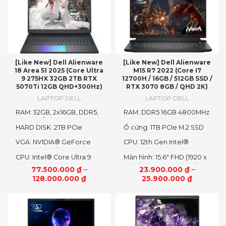
[Like New] Dell Alienware
[Like New] Dell Alienware
18 Area 51 2025 (Core Ultra
M15 R7 2022 (Core I7
9 275HX 32GB 2TB RTX
12700H / 16GB / 512GB SSD /
5070Ti 12GB QHD+300Hz)
RTX 3070 8GB / QHD 2K)
LAPTOP DELL
LAPTOP DELL
RAM: 32GB, 2x16GB, DDR5,
RAM: DDR5 16GB 4800MHz
6400MT/s
HARD DISK: 2TB PCIe
Ổ cứng: 1TB PCIe M.2 SSD
NVMe SSD
VGA: NVIDIA® GeForce
CPU: 12th Gen Intel®
RTX™ 5070Ti 12GB GDDR
Core™ i7 12700H vPro Up
CPU: Intel® Core Ultra 9
Màn hình: 15.6″ FHD (1920 x
To 4.7GHz (14 Cores, 20
processor 275HX
1080) 165Hz, Non-Touch,
Threads, 24MB Cache)
77.500.000
₫
–
23.900.000
₫
–
3ms, Advanced Optimus,
128.000.000
₫
25.900.000
₫
ComfortView Plus, NVIDIA
G-SYNC