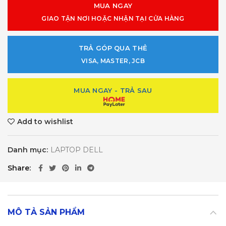
MUA NGAY
GIAO TẬN NƠI HOẶC NHẬN TẠI CỬA HÀNG
TRẢ GÓP QUA THẺ
VISA, MASTER, JCB
MUA NGAY - TRẢ SAU
Add to wishlist
Danh mục:
LAPTOP DELL
Share
MÔ TẢ SẢN PHẨM