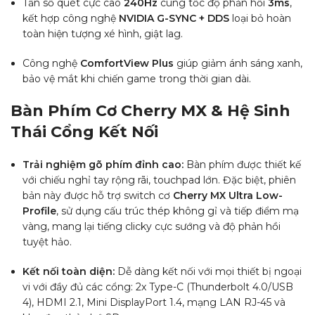
Tần số quét cực cao
240Hz
cùng tốc độ phản hồi
3ms
,
kết hợp công nghệ
NVIDIA G-SYNC + DDS
loại bỏ hoàn
toàn hiện tượng xé hình, giật lag.
Công nghệ
ComfortView Plus
giúp giảm ánh sáng xanh,
bảo vệ mắt khi chiến game trong thời gian dài.
Bàn Phím Cơ Cherry MX & Hệ Sinh
Thái Cổng Kết Nối
Trải nghiệm gõ phím đỉnh cao:
Bàn phím được thiết kế
với chiếu nghỉ tay rộng rãi, touchpad lớn. Đặc biệt, phiên
bản này được hỗ trợ switch cơ
Cherry MX Ultra Low-
Profile
, sử dụng cấu trúc thép không gỉ và tiếp điểm mạ
vàng, mang lại tiếng clicky cực sướng và độ phản hồi
tuyệt hảo.
Kết nối toàn diện:
Dễ dàng kết nối với mọi thiết bị ngoại
vi với đầy đủ các cổng: 2x Type-C (Thunderbolt 4.0/USB
4), HDMI 2.1, Mini DisplayPort 1.4, mạng LAN RJ-45 và