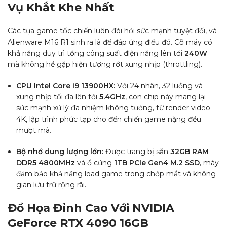
Vụ Khắt Khe Nhất
Các tựa game tốc chiến luôn đòi hỏi sức mạnh tuyệt đối, và
Alienware M16 R1 sinh ra là để đáp ứng điều đó. Cỗ máy có
khả năng duy trì tổng công suất điện năng lên tới
240W
mà không hề gặp hiện tượng rớt xung nhịp (throttling).
CPU Intel Core i9 13900HX:
Với 24 nhân, 32 luồng và
xung nhịp tối đa lên tới
5.4GHz
, con chip này mang lại
sức mạnh xử lý đa nhiệm không tưởng, từ render video
4K, lập trình phức tạp cho đến chiến game nặng đều
mượt mà.
Bộ nhớ dung lượng lớn:
Được trang bị sẵn
32GB RAM
DDR5 4800MHz
và ổ cứng
1TB PCIe Gen4 M.2 SSD
, máy
đảm bảo khả năng load game trong chớp mắt và không
gian lưu trữ rộng rãi.
Đồ Họa Đỉnh Cao Với NVIDIA
GeForce RTX 4090 16GB