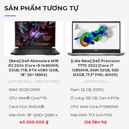
SẢN PHẨM TƯƠNG TỰ
[New] Dell Alienware M18
[Like New] Dell Precision
R2 2024 (Core i9-14900HX,
7770 2022 (Core i7
32GB, 1TB, RTX 4080 12GB,
12850HX, RAM 32GB, SSD
18” 2K+ 165Hz)
512GB, 17.3″ FHD, A1000)
LAPTOP DELL
,
TRÊN 10 TRIỆU
LAPTOP DELL
RAM: 32GB DDR5
Ram: 32 GB, DDR5,
4800MHzỔ cứng1TB PCIe
4800MHz
CPU: Intel® Core™i9
Ổ cứng: 512 GB, Gen 4 PCIe
Gen4 M.2 SSD
14900HX
x4 NVMe, SSD
Card VGA: NVIDIA®
CPU: Intel Core i7-12850HX
GeForce RTX™ 4080 12GB
Màn hình: 18" QHD+ (2560 x
Màn hình: 17.3-inch FHD
GDDR6
1600)
1920 x 1080
45.500.000
₫
Giá liên hệ