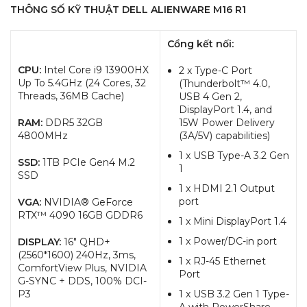
THÔNG SỐ KỸ THUẬT
DELL ALIENWARE M16 R1
Cổng kết nối:
CPU:
Intel Core i9 13900HX
2 x Type-C Port
Up To 5.4GHz (24 Cores, 32
(Thunderbolt™ 4.0,
Threads, 36MB Cache)
USB 4 Gen 2,
DisplayPort 1.4, and
RAM:
DDR5 32GB
15W Power Delivery
4800MHz
(3A/5V) capabilities)
1 x USB Type-A 3.2 Gen
SSD:
1TB PCIe Gen4 M.2
1
SSD
1 x HDMI 2.1 Output
port
VGA:
NVIDIA® GeForce
RTX™ 4090 16GB GDDR6
1 x Mini DisplayPort 1.4
1 x Power/DC-in port
DISPLAY:
16″ QHD+
(2560*1600) 240Hz, 3ms,
1 x RJ-45 Ethernet
ComfortView Plus, NVIDIA
Port
G-SYNC + DDS, 100% DCI-
P3
1 x USB 3.2 Gen 1 Type-