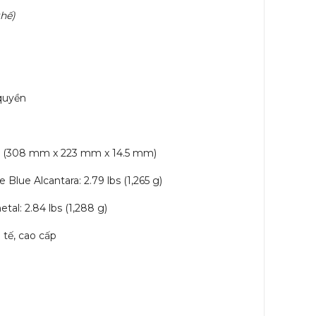
thế)
quyền
57” (308 mm x 223 mm x 14.5 mm)
Blue Alcantara: 2.79 lbs (1,265 g)
al: 2.84 lbs (1,288 g)
tế, cao cấp