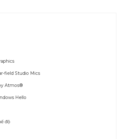
raphics
ar-field Studio Mics
lby Atmos®
indows Hello
hế độ