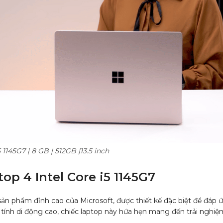
 1145G7 | 8 GB | 512GB |13.5 inch
op 4 Intel Core i5 1145G7
n phẩm đỉnh cao của Microsoft, được thiết kế đặc biệt để đáp
 tính di động cao, chiếc laptop này hứa hẹn mang đến trải nghiệm