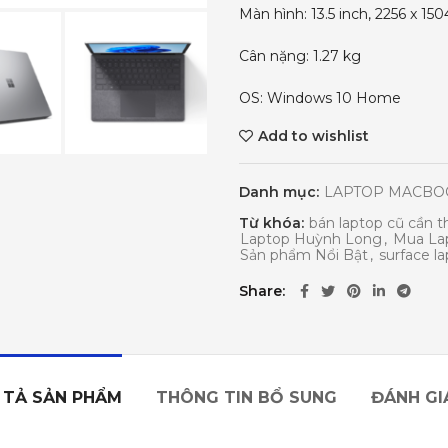
Màn hình: 13.5 inch, 2256 x 150
Cân nặng: 1.27 kg
OS: Windows 10 Home
Add to wishlist
Danh mục:
LAPTOP MACBO
Từ khóa:
bán laptop cũ cần t
Laptop Huỳnh Long
,
Mua Lap
Sản phẩm Nổi Bật
,
surface l
Share
 TẢ SẢN PHẨM
THÔNG TIN BỔ SUNG
ĐÁNH GIÁ