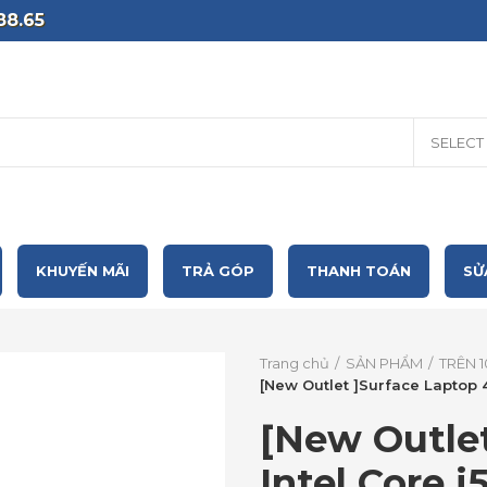
88.65
SELECT
KHUYẾN MÃI
TRẢ GÓP
THANH TOÁN
SỬ
Trang chủ
SẢN PHẨM
TRÊN 1
[New Outlet ]Surface Laptop 4 
[New Outlet
Intel Core i