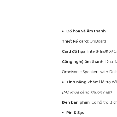
Đồ họa và Âm thanh
Thiết kế card:
OnBoard
Card đồ họa:
Intel® Iris® Xᵉ G
Công nghệ âm thanh:
Dual f
Omnisonic Speakers with Do
Tính năng khác:
Hỗ trợ W
(Mở khoá bằng khuôn mặt)
Đèn bàn phím:
Có hỗ trợ: 3 c
Pin & Sạc