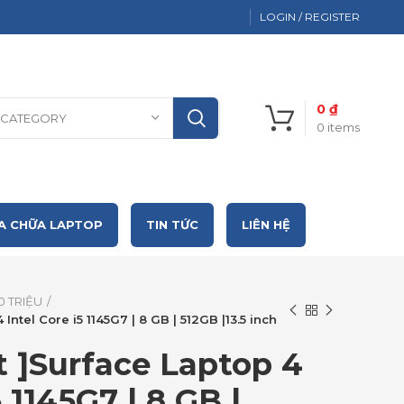
LOGIN / REGISTER
0
₫
 CATEGORY
0
items
A CHỮA LAPTOP
TIN TỨC
LIÊN HỆ
0 TRIỆU
Intel Core i5 1145G7 | 8 GB | 512GB |13.5 inch
 ]Surface Laptop 4
5 1145G7 | 8 GB |