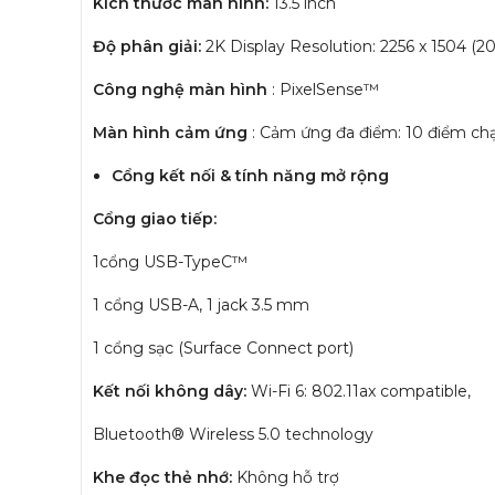
Kích thước màn hình:
13.5 inch
Độ phân giải:
2K Display Resolution: 2256 x 1504 (2
Công nghệ màn hình
: PixelSense™
Màn hình cảm ứng
: Cảm ứng đa điểm: 10 điểm ch
Cổng kết nối & tính năng mở rộng
Cổng giao tiếp:
1cổng USB-TypeC™
1 cổng USB-A, 1 jack 3.5 mm
1 cổng sạc (Surface Connect port)
Kết nối không dây:
Wi-Fi 6: 802.11ax compatible,
Bluetooth® Wireless 5.0 technology
Khe đọc thẻ nhớ:
Không hỗ trợ