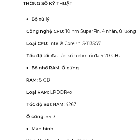
THÔNG SỐ KỸ THUẬT
Bộ xử lý
Công nghệ CPU:
10 nm SuperFin, 4 nhân, 8 luồng
Loại CPU:
Intel® Core ™ i5-1135G7
Tốc độ tối đa:
Tần số turbo tối đa 4.20 GHz
Bộ nhớ RAM, Ổ cứng
RAM:
8 GB
Loại RAM:
LPDDR4x
Tốc độ Bus RAM:
4267
Ổ cứng:
SSD
Màn hình