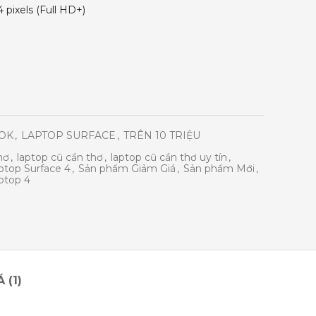
4 pixels (Full HD+)
OK
,
LAPTOP SURFACE
,
TRÊN 10 TRIỆU
hơ
,
laptop cũ cần thơ
,
laptop cũ cần thơ uy tín
,
top Surface 4
,
Sản phẩm Giảm Giá
,
Sản phẩm Mới
,
aptop 4
 (1)