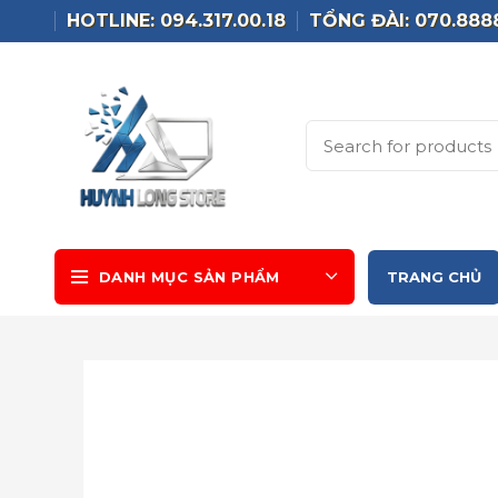
HOTLINE: 094.317.00.18
TỔNG ĐÀI: 070.888
DANH MỤC SẢN PHẨM
TRANG CHỦ