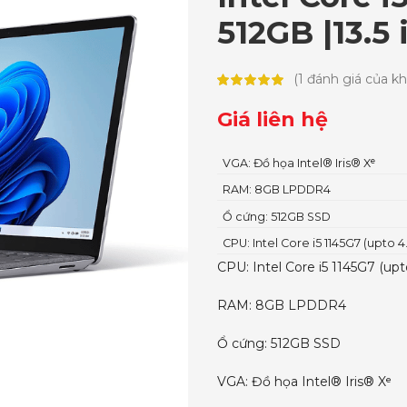
512GB |13.5 
(
1
đánh giá của k
Giá liên hệ
VGA: Đồ họa Intel® Iris® Xᵉ
RAM: 8GB LPDDR4
Ổ cứng: 512GB SSD
CPU: Intel Core i5 1145G7 (upto 
CPU: Intel Core i5 1145G7 (up
RAM: 8GB LPDDR4
Ổ cứng: 512GB SSD
VGA: Đồ họa Intel® Iris® Xᵉ