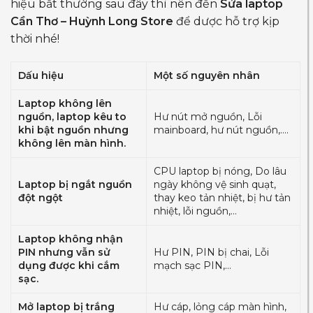
hiệu bất thường sau đây thì nên đến
Sửa laptop
Cần Thơ – Huỳnh Long Store
để dược hỗ trợ kịp
thời nhé!
Dấu hiệu
Một số nguyên nhân
Laptop không lên
nguồn, laptop kêu to
Hư nút mở nguồn, Lỗi
khi bật nguồn nhưng
mainboard, hư nút nguồn,….
không lên màn hình.
CPU laptop bị nóng, Do lâu
Laptop bị ngắt nguồn
ngày không vệ sinh quạt,
đột ngột
thay keo tản nhiệt, bị hư tản
nhiệt, lỗi nguồn,…
Laptop không nhận
PIN nhưng vẫn sử
Hư PIN, PIN bị chai, Lỗi
dụng được khi cắm
mạch sạc PIN,…
sạc.
Mở laptop bị trắng
Hư cáp, lỏng cáp màn hình,