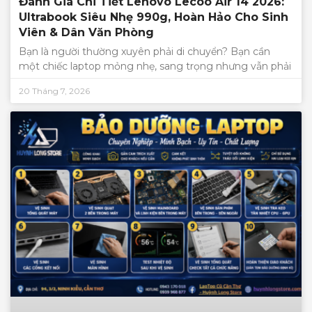
Đánh Giá Chi Tiết Lenovo Lecoo Air 14 2026:
Ultrabook Siêu Nhẹ 990g, Hoàn Hảo Cho Sinh
Viên & Dân Văn Phòng
Bạn là người thường xuyên phải di chuyển? Bạn cần
một chiếc laptop mỏng nhẹ, sang trọng nhưng vẫn phải
20 Tháng 7, 2026