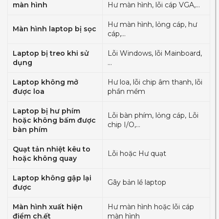
màn hình
Hư màn hình, lỗi cáp VGA,…
Hư màn hình, lỏng cáp, hư
Màn hình laptop bị sọc
cáp,…
Laptop bị treo khi sử
Lỗi Windows, lỗi Mainboard,
dụng
…
Laptop không mở
Hư loa, lỗi chip âm thanh, lỗi
được loa
phần mềm
Laptop bị hư phím
Lỗi bàn phím, lỏng cáp, Lỗi
hoặc không bấm được
chip I/O,…
bàn phím
Quạt tản nhiệt kêu to
Lỗi hoặc Hư quạt
hoặc không quay
Laptop không gập lại
Gãy bản lề laptop
được
Màn hình xuất hiện
Hư màn hình hoặc lỗi cáp
điểm ch.ết
màn hình