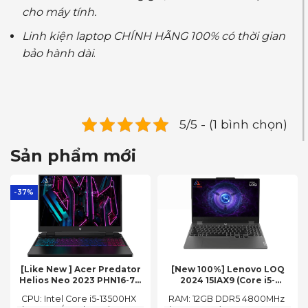
cho máy tính.
Linh kiện laptop CHÍNH HÃNG 100% có thời gian
bảo hành dài
.
5/5 - (1 bình chọn)
Sản phẩm mới
-37%
[Like New ] Acer Predator
[New 100%] Lenovo LOQ
Helios Neo 2023 PHN16-71-
2024 15IAX9 (Core i5-
54W3 (Core i5-13500HX,
12450HX, 12GB, 512GB, RTX
CPU: Intel Core i5-13500HX
RAM: 12GB DDR5 4800MHz
16GB, 512GB, RTX 4050 6GB,
3050 6GB, 15.6″ FHD 144Hz)