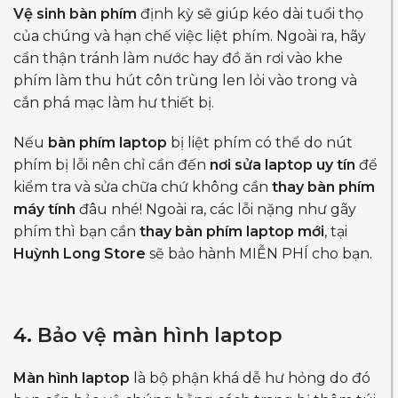
Vệ sinh bàn phím
định kỳ sẽ giúp kéo dài tuổi thọ
của chúng và hạn chế việc liệt phím. Ngoài ra, hãy
cẩn thận tránh làm nước hay đồ ăn rơi vào khe
phím làm thu hút côn trùng len lỏi vào trong và
cắn phá mạc làm hư thiết bị.
Nếu
bàn phím laptop
bị liệt phím có thể do nút
phím bị lỗi nên chỉ cần đến
nơi sửa laptop uy tín
để
kiểm tra và sửa chữa chứ không cần
thay bàn phím
máy tính
đâu nhé! Ngoài ra, các lỗi nặng như gãy
phím thì bạn cần
thay bàn phím laptop mới
, tại
Huỳnh Long Store
sẽ bảo hành MIỄN PHÍ cho bạn.
4. Bảo vệ màn hình laptop
Màn hình laptop
là bộ phận khá dễ hư hỏng do đó