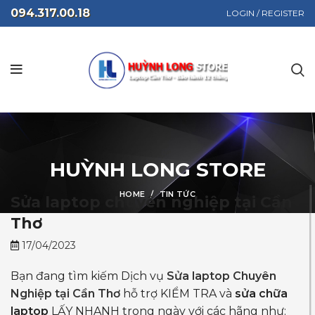
094.317.00.18
LOGIN / REGISTER
HUỲNH LONG STORE
HOME
TIN TỨC
Sửa laptop chuyên nghiệp tại Cần
Thơ
17/04/2023
Bạn đang tìm kiếm Dịch vụ
Sửa laptop
Chuyên
Nghiệp tại Cần Thơ
hỗ trợ KIỂM TRA và
sửa chữa
laptop
LẤY NHANH trong ngày với các hãng như: