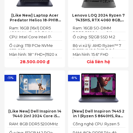
[Like New] Laptop Acer
Lenovo LOQ 2024 Ryzen 7
Predator Helios 18-PH18-
7435HS, RTX 4060 8GB,
71-756U 2023(Core Intel i7-
16GB, 512GB, 15.6′ FHD IPS
Ram: 16GB (16x1) DDR5
Ram: 16GB SO-DIMM
13700HX, RTX 4060 8GB,
144Hz, 100% sRGB
4800MHz (2x SO-DIMM
DDR5-5600 (max 64)
16GB, SSD 1TB, 18″ FHD+
CPU: Intel Core Intel i7-
Ổ cứng: 512GB SSD M.2
socket, up to 32GB
165HZ)
13700HX 3.7 GHz up to 5.0
2242 PCIe® 4.0x4 NVMe®
SDRAM)
Ổ cứng: 1TB PCIe NVMe
Bộ vi xử lý: AMD Ryzen™ 7
GHz 30MB
(2 slots nvme)
SED SSD
74355HS (8C / 16T, 3.8 /
Màn hình: 18'' FHD+(1920 x
Màn hình: 15.6" FHD
5.1GHz, 8MB L2 / 16MB L3)
1200) 165 Hz In-plane
(1920x1080) IPS 300nits
28.500.000
₫
Giá liên hệ
Switching (IPS)
Anti-glare, 100% sRGB,
Technology; ComfyView
144Hz, G-SYNC®
-11%
-8%
[Like New] Dell Inspiron 14
[New] Dell Inspiron 7445 2
7440 2in1 2024 Core i5
in 1 (Ryzen 5 8640HS, Ram
120U Ram 8GB SSD 512GB
8GB,SSD 512GB, AMD
RAM: 8GB DDR5 5200MHz
Công nghệ CPU :Ryzen 5
FHD+
Radeon,14 FHD+ Touch)
8640HS
Ổ cứng: 512GB M.2 PCIe
RAM: 8Gb DDR5 Tốc độ