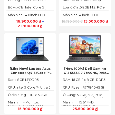
NVMe SSD
BUS :5200MT/s
Bộ vi xử lý: Intel Core 5
Loại ổ đĩa :512GB M.2, PCIe
120U, 10 nhân (2P + 8E) / 12
NVMe, SSD
Màn hình: 14.0inch FHD+
Màn hình 14 inch FHD+
luồng
(1920 x 1200) 60Hz,250 nits
(1920 x 1200 pixels)
16.900.000
₫
–
15.500.000
₫
16.790.000
₫
21.900.000
₫
[Like New] Laptop Asus
[New 100%] Dell Gaming
Zenbook Q415 (Core ™
G15 5535 R7 7840HS, RAM
Ultra 5 125H, Ram 8GB, SSD
16GB, SSD 512GB, RTX 4060
Ram: 8GB LPDDR5
RAM: 16 GB, 1 x 8 GB, DDR5,
512GB, 14.0inch WUXGA
8G, 15.6-inch FHD 165Hz
7467MHz on board
4800 MHz -Tối đa 32GB
OLED, Win 11)
Windows 11 Dark Shadow
CPU: Intel® Core ™ Ultra 5
CPU: Ryzen R7 7840HS (8
Gray
125H (3.60GHz up to
Cores, 16 Threads, 24MB
Ổ đĩa cứng - HDD: 512GB
Ổ Cứng: 512GB, M.2, PCIe
4.50GHz, 18MB Cache)
Cache, 3.80 GHz up to 5.1
M.2 PCIe Gen 4 NVMe SSD
NVMe, SSD-Hỗ trợ lên đến
GHz, 35-54W)
Màn hình - Monitor:
Màn hình: 15.6" FHD
4 TB (2 khe SSD)
14.0inch WUXGA (1920 x
(1920x1080) 165Hz, 3ms,
15.900.000
₫
25.500.000
₫
1200) 16:10, OLED, 500 nits,
sRGB-100%,
100% DCI-P3, Cảm ứng
ComfortViewPlus, NVIDIA