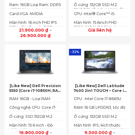
(14 Cores/ 20 Threads, up
(up to 32GB)
16″ FHD 165Hz)
Ram: 16GB Loại Ram: DDR5
Ổ cứng: 512GB SSD M.2
to 4.70 GHz, 24MB)
4800MHz
2242 PCIe® 4.0x4 NVMe®
Card VGA: NVIDIA
CPU: Intel® Core™ i5-
GeForce RTX 4050 6GB
12450HX (2.00GHz up to
Màn hình: 16 inch FHD IPS
Màn hình: 15.6inch FHD
(140W)
4.40GHz, 12MB Cache)
165Hz SlimBezel, sRGB
(1920x1080) IPS 300nits
21.900.000
₫
–
Giá liên hệ
100%, Acer ComfyView,
Anti-glare, 100%sRGB,
26.900.000
₫
500 nits
144Hz
-32%
[Like New] Dell Precision
[Like New] Dell Latitude
5550 (Core i7-10850H, RAM
7400 2in1 TOUCH – Core i7
16GB, SSD 512GB, Nvidia
8665U | Ram 16G | SSD 512G |
RAM: 16GB - Loại RAM:
CPU: Intel Core i7-8665U
Quadro T1000 4G, Màn
màn hình 14 inch FHD Cảm
DDR4
15.6” FHD+)
ứng x360
Công nghệ CPU: Core i7-
RAM: 16 GB LPDDR3, tốc độ
10750H, 6 nhân, 12 luồng
2133 MHz
Ổ cứng: SSD 512GB M.2
Ổ cứng: 512GB SSD M.2
PCIe NVMe
PCIe NVMe
Màn hình: 15.6 inch - Độ
Màn hình: IPS, kích thước
phân giải: FHD+ (1920 x
14.0 inch, độ phân giải Full
16.800.000
₫
–
9.500.000
₫
–
1200 px)
HD (1920 x 1080)