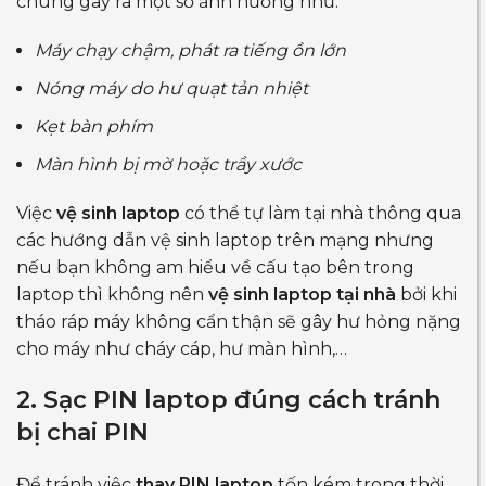
chúng gây ra một số ảnh hưởng như:
Máy chạy chậm, phát ra tiếng ồn lớn
Nóng máy do hư quạt tản nhiệt
Kẹt bàn phím
Màn hình bị mờ hoặc trầy xước
Việc
vệ sinh laptop
có thể tự làm tại nhà thông qua
các hướng dẫn vệ sinh laptop trên mạng nhưng
nếu bạn không am hiểu về cấu tạo bên trong
laptop thì không nên
vệ sinh laptop tại nhà
bởi khi
tháo ráp máy không cẩn thận sẽ gây hư hỏng nặng
cho máy như cháy cáp, hư màn hình,…
2. Sạc PIN laptop đúng cách tránh
bị chai PIN
Để tránh việc
thay PIN laptop
tốn kém trong thời