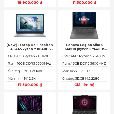
18.900.000
₫
11.500.000
₫
[New] Laptop Dell Inspiron
Lenovo Legion Slim 5
14 5445 Ryzen 7-8840HS
16APH8 (Ryzen 5 7640HS
(Ram 16GB SSD 512GB AMD
RAM 16GB SSD 512GB RTX
CPU: AMD Ryzen 7 8840HS
CPU: AMD Ryzen 5 7640HS
Radeon 780M Màn 14inch
4060 16″ FHD+ 144Hz)
2.2K)
Ram: 16GB DDR5 5600MHz
Ram: 16GB DDR5 5600MHZ
Ổ cứng: 512GB PCIe®
Màn hình: 16" FHD+
NVMe™ M.2 SSD
(1920x1200) IPS
Màn hình: 14" 2.2K
Ổ cứng:512GB M.2 2280
(2240X1400)
PCIe® 4.0 x4 SSD
17.500.000
₫
Giá liên hệ