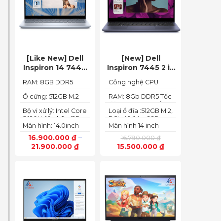
[Like New] Dell
[New] Dell
Inspiron 14 7440
Inspiron 7445 2 in
2in1 2024 Core i5
1 (Ryzen 5
RAM: 8GB DDR5
Công nghệ CPU
120U Ram 8GB
8640HS, Ram
5200MHz
:Ryzen 5 8640HS
SSD 512GB FHD+
8GB,SSD 512GB,
Ổ cứng: 512GB M.2
RAM: 8Gb DDR5 Tốc
PCIe NVMe SSD
độ BUS :5200MT/s
AMD Radeon,14
Bộ vi xử lý: Intel Core
Loại ổ đĩa :512GB M.2,
FHD+ Touch)
5 120U, 10 nhân (2P +
PCIe NVMe, SSD
Màn hình: 14.0inch
Màn hình 14 inch
8E) / 12 luồng
FHD+ (1920 x 1200)
FHD+ (1920 x 1200
16.900.000
₫
–
16.790.000
₫
60Hz,250 nits
pixels)
21.900.000
₫
15.500.000
₫