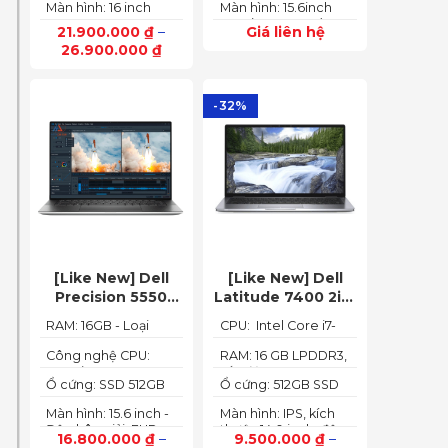
165Hz)
Màn hình: 16 inch
Màn hình: 15.6inch
6GB (140W)
up to 4.40GHz, 12MB
FHD IPS 165Hz
FHD (1920x1080) IPS
Cache)
21.900.000
₫
–
Giá liên hệ
SlimBezel, sRGB
300nits Anti-glare,
26.900.000
₫
100%, Acer
100%sRGB, 144Hz
ComfyView, 500 nits
-32%
[Like New] Dell
[Like New] Dell
Precision 5550
Latitude 7400 2in1
(Core i7-10850H,
TOUCH – Core i7
RAM: 16GB - Loại
CPU: Intel Core i7-
RAM 16GB, SSD
8665U | Ram 16G |
RAM: DDR4
8665U
512GB, Nvidia
SSD 512G | màn
Công nghệ CPU:
RAM: 16 GB LPDDR3,
Core i7-10750H, 6
tốc độ 2133 MHz
Quadro T1000 4G,
hình 14 inch FHD
Ổ cứng: SSD 512GB
Ổ cứng: 512GB SSD
nhân, 12 luồng
Màn 15.6” FHD+)
Cảm ứng x360
M.2 PCIe NVMe
M.2 PCIe NVMe
Màn hình: 15.6 inch -
Màn hình: IPS, kích
Độ phân giải: FHD+
thước 14.0 inch, độ
16.800.000
₫
–
9.500.000
₫
–
(1920 x 1200 px)
phân giải Full HD