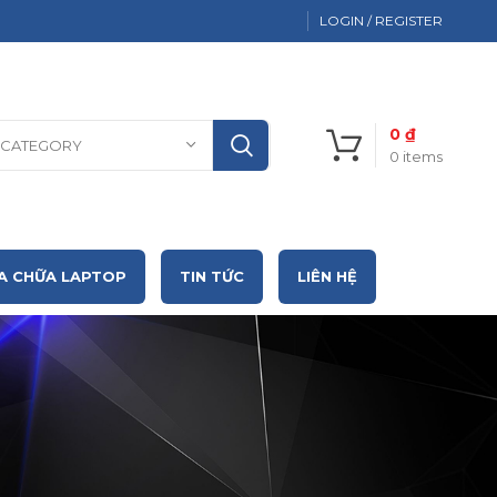
LOGIN / REGISTER
0
₫
 CATEGORY
0
items
A CHỮA LAPTOP
TIN TỨC
LIÊN HỆ