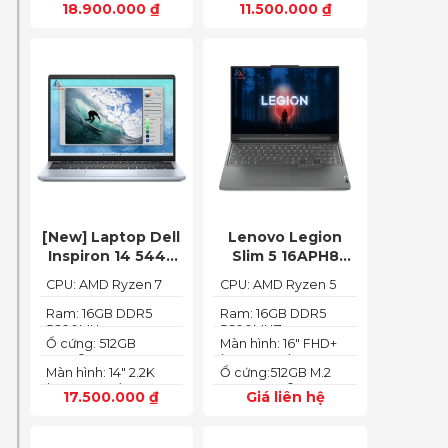
18.900.000
₫
11.500.000
₫
(1920 x 1080)
[New] Laptop Dell
Lenovo Legion
Inspiron 14 5445
Slim 5 16APH8
Ryzen 7-8840HS
(Ryzen 5 7640HS
CPU: AMD Ryzen 7
CPU: AMD Ryzen 5
(Ram 16GB SSD
RAM 16GB SSD
8840HS
7640HS
512GB AMD
512GB RTX 4060
Ram: 16GB DDR5
Ram: 16GB DDR5
5600MHz
5600MHZ
Radeon 780M Màn
16″ FHD+ 144Hz)
Ổ cứng: 512GB
Màn hình: 16" FHD+
14inch 2.2K)
PCIe® NVMe™ M.2
(1920x1200) IPS
Màn hình: 14" 2.2K
Ổ cứng:512GB M.2
SSD
(2240X1400)
2280 PCIe® 4.0 x4
17.500.000
₫
Giá liên hệ
SSD