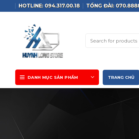
HOTLINE: 094.317.00.18
TỔNG ĐÀI: 070.888
DANH MỤC SẢN PHẨM
TRANG CHỦ