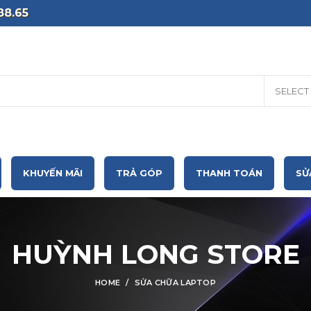
88.65
SELECT
KHUYẾN MÃI
TRẢ GÓP
THANH TOÁN
SỬ
HUỲNH LONG STORE
HOME
SỬA CHỮA LAPTOP