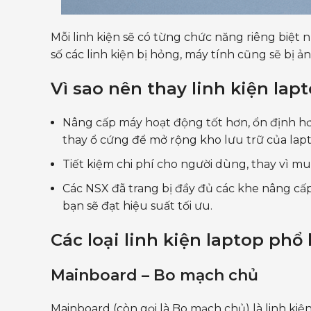
Mỗi linh kiện sẽ có từng chức năng riêng biệt 
số các linh kiện bị hỏng, máy tính cũng sẽ bị 
Vì sao nên thay linh kiện lap
Nâng cấp máy hoạt động tốt hơn, ổn định h
thay ổ cứng để mở rộng kho lưu trữ của lap
Tiết kiệm chi phí cho người dùng, thay vì mua
Các NSX đã trang bị đầy đủ các khe nâng cấ
bạn sẽ đạt hiệu suất tối ưu.
Các loại linh kiện laptop phổ
Mainboard – Bo mạch chủ
Mainboard (còn gọi là Bo mạch chủ) là linh ki