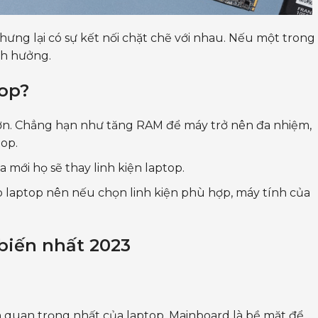
nhưng lại có sự kết nối chặt chẽ với nhau. Nếu một trong
ảnh hưởng.
top?
ơn. Chẳng hạn như tăng RAM để máy trở nên đa nhiệm,
top.
 mới họ sẽ thay linh kiện laptop.
p laptop nên nếu chọn linh kiện phù hợp, máy tính của
 biến nhất 2023
ện quan trọng nhất của laptop. Mainboard là bề mặt để