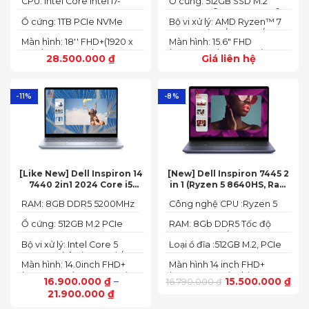
CPU: Intel Core Intel i7-
Ổ cứng: 512GB SSD M.2
socket, up to 32GB
165HZ)
13700HX 3.7 GHz up to 5.0
2242 PCIe® 4.0x4 NVMe®
SDRAM)
Ổ cứng: 1TB PCIe NVMe
Bộ vi xử lý: AMD Ryzen™ 7
GHz 30MB
(2 slots nvme)
SED SSD
74355HS (8C / 16T, 3.8 /
Màn hình: 18'' FHD+(1920 x
Màn hình: 15.6" FHD
5.1GHz, 8MB L2 / 16MB L3)
1200) 165 Hz In-plane
(1920x1080) IPS 300nits
28.500.000
₫
Giá liên hệ
Switching (IPS)
Anti-glare, 100% sRGB,
Technology; ComfyView
144Hz, G-SYNC®
-11%
-8%
[Like New] Dell Inspiron 14
[New] Dell Inspiron 7445 2
7440 2in1 2024 Core i5
in 1 (Ryzen 5 8640HS, Ram
120U Ram 8GB SSD 512GB
8GB,SSD 512GB, AMD
RAM: 8GB DDR5 5200MHz
Công nghệ CPU :Ryzen 5
FHD+
Radeon,14 FHD+ Touch)
8640HS
Ổ cứng: 512GB M.2 PCIe
RAM: 8Gb DDR5 Tốc độ
NVMe SSD
BUS :5200MT/s
Bộ vi xử lý: Intel Core 5
Loại ổ đĩa :512GB M.2, PCIe
120U, 10 nhân (2P + 8E) / 12
NVMe, SSD
Màn hình: 14.0inch FHD+
Màn hình 14 inch FHD+
luồng
(1920 x 1200) 60Hz,250 nits
(1920 x 1200 pixels)
16.900.000
₫
–
15.500.000
₫
16.790.000
₫
21.900.000
₫