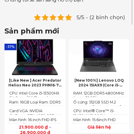
5/5 - (2 bình chọn)
Sản phẩm mới
-37%
[Like New ] Acer Predator
[New 100%] Lenovo LOQ
Helios Neo 2023 PHN16-71-
2024 15IAX9 (Core i5-
54W3 (Core i5-13500HX,
12450HX, 12GB, 512GB, RTX
CPU: Intel Core i5-13500HX
RAM: 12GB DDR5 4800MHz
16GB, 512GB, RTX 4050 6GB,
3050 6GB, 15.6″ FHD 144Hz)
(14 Cores/ 20 Threads, up
(up to 32GB)
16″ FHD 165Hz)
Ram: 16GB Loại Ram: DDR5
Ổ cứng: 512GB SSD M.2
to 4.70 GHz, 24MB)
4800MHz
2242 PCIe® 4.0x4 NVMe®
Card VGA: NVIDIA
CPU: Intel® Core™ i5-
GeForce RTX 4050 6GB
12450HX (2.00GHz up to
Màn hình: 16 inch FHD IPS
Màn hình: 15.6inch FHD
(140W)
4.40GHz, 12MB Cache)
165Hz SlimBezel, sRGB
(1920x1080) IPS 300nits
21.900.000
₫
–
Giá liên hệ
100%, Acer ComfyView,
Anti-glare, 100%sRGB,
26.900.000
₫