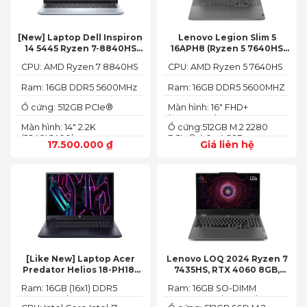
[New] Laptop Dell Inspiron
Lenovo Legion Slim 5
14 5445 Ryzen 7-8840HS
16APH8 (Ryzen 5 7640HS
(Ram 16GB SSD 512GB AMD
RAM 16GB SSD 512GB RTX
CPU: AMD Ryzen 7 8840HS
CPU: AMD Ryzen 5 7640HS
Radeon 780M Màn 14inch
4060 16″ FHD+ 144Hz)
2.2K)
Ram: 16GB DDR5 5600MHz
Ram: 16GB DDR5 5600MHZ
Ổ cứng: 512GB PCIe®
Màn hình: 16" FHD+
NVMe™ M.2 SSD
(1920x1200) IPS
Màn hình: 14" 2.2K
Ổ cứng:512GB M.2 2280
(2240X1400)
PCIe® 4.0 x4 SSD
17.500.000
₫
Giá liên hệ
[Like New] Laptop Acer
Lenovo LOQ 2024 Ryzen 7
Predator Helios 18-PH18-
7435HS, RTX 4060 8GB,
71-756U 2023(Core Intel i7-
16GB, 512GB, 15.6′ FHD IPS
Ram: 16GB (16x1) DDR5
Ram: 16GB SO-DIMM
13700HX, RTX 4060 8GB,
144Hz, 100% sRGB
4800MHz (2x SO-DIMM
DDR5-5600 (max 64)
16GB, SSD 1TB, 18″ FHD+