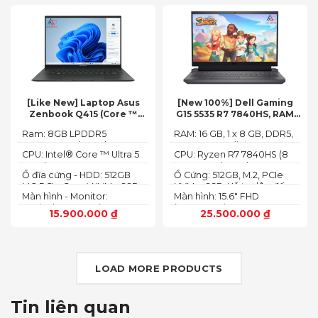
[Like New] Laptop Asus
[New 100%] Dell Gaming
Zenbook Q415 (Core ™
G15 5535 R7 7840HS, RAM
Ultra 5 125H, Ram 8GB, SSD
16GB, SSD 512GB, RTX 4060
Ram: 8GB LPDDR5
RAM: 16 GB, 1 x 8 GB, DDR5,
512GB, 14.0inch WUXGA
8G, 15.6-inch FHD 165Hz
7467MHz on board
4800 MHz -Tối đa 32GB
OLED, Win 11)
Windows 11 Dark Shadow
CPU: Intel® Core ™ Ultra 5
CPU: Ryzen R7 7840HS (8
Gray
125H (3.60GHz up to
Cores, 16 Threads, 24MB
Ổ đĩa cứng - HDD: 512GB
Ổ Cứng: 512GB, M.2, PCIe
4.50GHz, 18MB Cache)
Cache, 3.80 GHz up to 5.1
M.2 PCIe Gen 4 NVMe SSD
NVMe, SSD-Hỗ trợ lên đến
GHz, 35-54W)
Màn hình - Monitor:
Màn hình: 15.6" FHD
4 TB (2 khe SSD)
14.0inch WUXGA (1920 x
(1920x1080) 165Hz, 3ms,
15.900.000
₫
25.500.000
₫
1200) 16:10, OLED, 500 nits,
sRGB-100%,
100% DCI-P3, Cảm ứng
ComfortViewPlus, NVIDIA
G-SYNC+DDS
LOAD MORE PRODUCTS
Tin liên quan