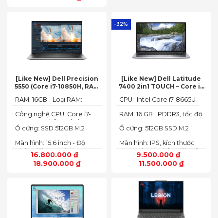
500 nits
144Hz
-32%
[Like New] Dell Precision
[Like New] Dell Latitude
5550 (Core i7-10850H, RAM
7400 2in1 TOUCH – Core i7
16GB, SSD 512GB, Nvidia
8665U | Ram 16G | SSD 512G |
RAM: 16GB - Loại RAM:
CPU: Intel Core i7-8665U
Quadro T1000 4G, Màn
màn hình 14 inch FHD Cảm
DDR4
15.6” FHD+)
ứng x360
Công nghệ CPU: Core i7-
RAM: 16 GB LPDDR3, tốc độ
10750H, 6 nhân, 12 luồng
2133 MHz
Ổ cứng: SSD 512GB M.2
Ổ cứng: 512GB SSD M.2
PCIe NVMe
PCIe NVMe
Màn hình: 15.6 inch - Độ
Màn hình: IPS, kích thước
phân giải: FHD+ (1920 x
14.0 inch, độ phân giải Full
16.800.000
₫
–
9.500.000
₫
–
1200 px)
HD (1920 x 1080)
18.900.000
₫
11.500.000
₫