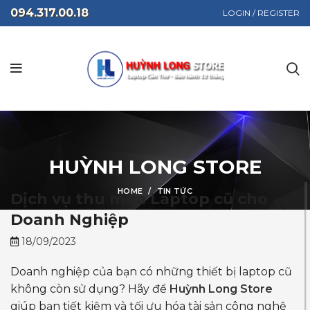
094.317.00.18
LOGIN / REGISTER
HUỲNH LONG STORE
HOME
TIN TỨC
Dịch vụ thu mua Laptop cũ cho
Doanh Nghiệp
18/09/2023
Doanh nghiệp của bạn có những thiết bị laptop cũ
không còn sử dụng? Hãy để
Huỳnh Long Store
giúp bạn tiết kiệm và tối ưu hóa tài sản công nghệ