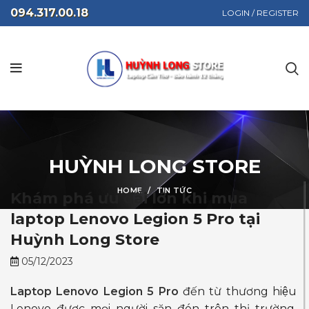
094.317.00.18
LOGIN / REGISTER
HUỲNH LONG STORE
HOME
TIN TỨC
Khám phá ưu đãi lớn khi mua
laptop Lenovo Legion 5 Pro tại
Huỳnh Long Store
05/12/2023
Laptop Lenovo Legion 5 Pro
đến từ thương hiệu
Lenovo được mọi người săn đón trên thị trường.