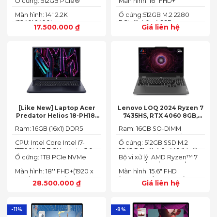
Ổ cứng: 512GB PCIe®
Màn hình: 16" FHD+
NVMe™ M.2 SSD
(1920x1200) IPS
Màn hình: 14" 2.2K
Ổ cứng:512GB M.2 2280
(2240X1400)
PCIe® 4.0 x4 SSD
17.500.000
₫
Giá liên hệ
[Like New] Laptop Acer
Lenovo LOQ 2024 Ryzen 7
Predator Helios 18-PH18-
7435HS, RTX 4060 8GB,
71-756U 2023(Core Intel i7-
16GB, 512GB, 15.6′ FHD IPS
Ram: 16GB (16x1) DDR5
Ram: 16GB SO-DIMM
13700HX, RTX 4060 8GB,
144Hz, 100% sRGB
4800MHz (2x SO-DIMM
DDR5-5600 (max 64)
16GB, SSD 1TB, 18″ FHD+
CPU: Intel Core Intel i7-
Ổ cứng: 512GB SSD M.2
socket, up to 32GB
165HZ)
13700HX 3.7 GHz up to 5.0
2242 PCIe® 4.0x4 NVMe®
SDRAM)
Ổ cứng: 1TB PCIe NVMe
Bộ vi xử lý: AMD Ryzen™ 7
GHz 30MB
(2 slots nvme)
SED SSD
74355HS (8C / 16T, 3.8 /
Màn hình: 18'' FHD+(1920 x
Màn hình: 15.6" FHD
5.1GHz, 8MB L2 / 16MB L3)
1200) 165 Hz In-plane
(1920x1080) IPS 300nits
28.500.000
₫
Giá liên hệ
Switching (IPS)
Anti-glare, 100% sRGB,
Technology; ComfyView
144Hz, G-SYNC®
-11%
-8%