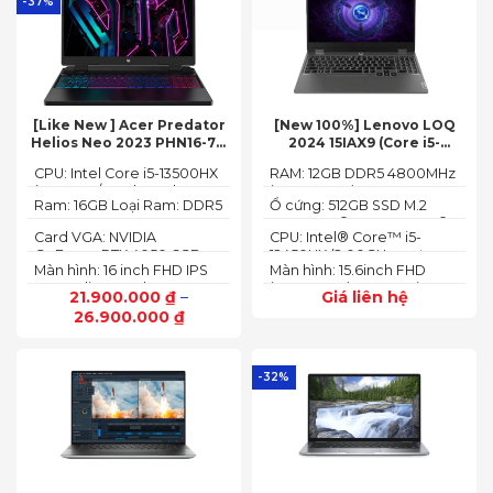
-37%
[Like New ] Acer Predator
[New 100%] Lenovo LOQ
Helios Neo 2023 PHN16-71-
2024 15IAX9 (Core i5-
54W3 (Core i5-13500HX,
12450HX, 12GB, 512GB, RTX
CPU: Intel Core i5-13500HX
RAM: 12GB DDR5 4800MHz
16GB, 512GB, RTX 4050 6GB,
3050 6GB, 15.6″ FHD 144Hz)
(14 Cores/ 20 Threads, up
(up to 32GB)
16″ FHD 165Hz)
Ram: 16GB Loại Ram: DDR5
Ổ cứng: 512GB SSD M.2
to 4.70 GHz, 24MB)
4800MHz
2242 PCIe® 4.0x4 NVMe®
Card VGA: NVIDIA
CPU: Intel® Core™ i5-
GeForce RTX 4050 6GB
12450HX (2.00GHz up to
Màn hình: 16 inch FHD IPS
Màn hình: 15.6inch FHD
(140W)
4.40GHz, 12MB Cache)
165Hz SlimBezel, sRGB
(1920x1080) IPS 300nits
21.900.000
₫
–
Giá liên hệ
100%, Acer ComfyView,
Anti-glare, 100%sRGB,
26.900.000
₫
500 nits
144Hz
-32%