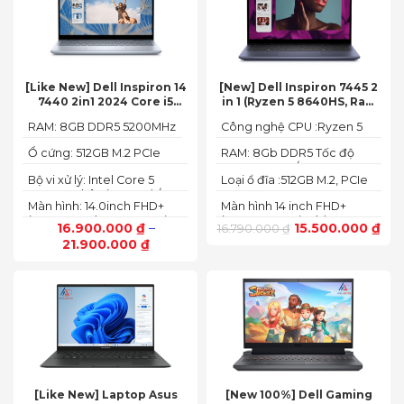
[Like New] Dell Inspiron 14
[New] Dell Inspiron 7445 2
7440 2in1 2024 Core i5
in 1 (Ryzen 5 8640HS, Ram
120U Ram 8GB SSD 512GB
8GB,SSD 512GB, AMD
RAM: 8GB DDR5 5200MHz
Công nghệ CPU :Ryzen 5
FHD+
Radeon,14 FHD+ Touch)
8640HS
Ổ cứng: 512GB M.2 PCIe
RAM: 8Gb DDR5 Tốc độ
NVMe SSD
BUS :5200MT/s
Bộ vi xử lý: Intel Core 5
Loại ổ đĩa :512GB M.2, PCIe
120U, 10 nhân (2P + 8E) / 12
NVMe, SSD
Màn hình: 14.0inch FHD+
Màn hình 14 inch FHD+
luồng
(1920 x 1200) 60Hz,250 nits
(1920 x 1200 pixels)
16.900.000
₫
–
15.500.000
₫
16.790.000
₫
21.900.000
₫
[Like New] Laptop Asus
[New 100%] Dell Gaming