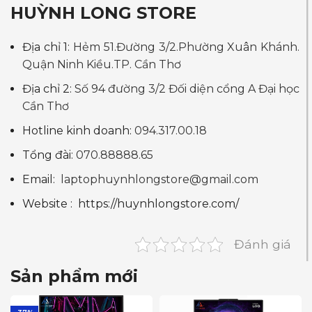
HUỲNH LONG STORE
Địa chỉ 1:
Hẻm 51.Đường 3/2.Phường Xuân Khánh.
Quận Ninh Kiều.TP. Cần Thơ
Địa chỉ 2:
Số 94 đường 3/2 Đối diện cổng A Đại học
Cần Thơ
Hotline kinh doanh:
094.317.00.18
Tổng đài:
070.88888.65
Email:
laptophuynhlongstore@gmail.com
Website :
https://huynhlongstore.com/
Đánh giá
Sản phẩm mới