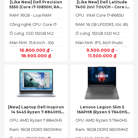
[Like New] Dell Precision
[Like New] Dell Latitude
5550 (Core i7-10850H, RAM
7400 2in1 TOUCH – Core i7
16GB, SSD 512GB, Nvidia
8665U | Ram 16G | SSD 512G |
RAM: 16GB - Loại RAM:
CPU: Intel Core i7-8665U
Quadro T1000 4G, Màn
màn hình 14 inch FHD Cảm
DDR4
15.6” FHD+)
ứng x360
Công nghệ CPU: Core i7-
RAM: 16 GB LPDDR3, tốc độ
10750H, 6 nhân, 12 luồng
2133 MHz
Ổ cứng: SSD 512GB M.2
Ổ cứng: 512GB SSD M.2
PCIe NVMe
PCIe NVMe
Màn hình: 15.6 inch - Độ
Màn hình: IPS, kích thước
phân giải: FHD+ (1920 x
14.0 inch, độ phân giải Full
16.800.000
₫
–
9.500.000
₫
–
1200 px)
HD (1920 x 1080)
18.900.000
₫
11.500.000
₫
[New] Laptop Dell Inspiron
Lenovo Legion Slim 5
14 5445 Ryzen 7-8840HS
16APH8 (Ryzen 5 7640HS
(Ram 16GB SSD 512GB AMD
RAM 16GB SSD 512GB RTX
CPU: AMD Ryzen 7 8840HS
CPU: AMD Ryzen 5 7640HS
Radeon 780M Màn 14inch
4060 16″ FHD+ 144Hz)
2.2K)
Ram: 16GB DDR5 5600MHz
Ram: 16GB DDR5 5600MHZ