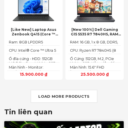
[Like New] Laptop Asus
[New 100%] Dell Gaming
Zenbook Q415 (Core ™
G15 5535 R7 7840HS, RAM
Ultra 5 125H, Ram 8GB, SSD
16GB, SSD 512GB, RTX 4060
Ram: 8GB LPDDR5
RAM: 16 GB, 1 x 8 GB, DDR5,
512GB, 14.0inch WUXGA
8G, 15.6-inch FHD 165Hz
7467MHz on board
4800 MHz -Tối đa 32GB
OLED, Win 11)
Windows 11 Dark Shadow
CPU: Intel® Core ™ Ultra 5
CPU: Ryzen R7 7840HS (8
Gray
125H (3.60GHz up to
Cores, 16 Threads, 24MB
Ổ đĩa cứng - HDD: 512GB
Ổ Cứng: 512GB, M.2, PCIe
4.50GHz, 18MB Cache)
Cache, 3.80 GHz up to 5.1
M.2 PCIe Gen 4 NVMe SSD
NVMe, SSD-Hỗ trợ lên đến
GHz, 35-54W)
Màn hình - Monitor:
Màn hình: 15.6" FHD
4 TB (2 khe SSD)
14.0inch WUXGA (1920 x
(1920x1080) 165Hz, 3ms,
15.900.000
₫
25.500.000
₫
1200) 16:10, OLED, 500 nits,
sRGB-100%,
100% DCI-P3, Cảm ứng
ComfortViewPlus, NVIDIA
G-SYNC+DDS
LOAD MORE PRODUCTS
Tin liên quan