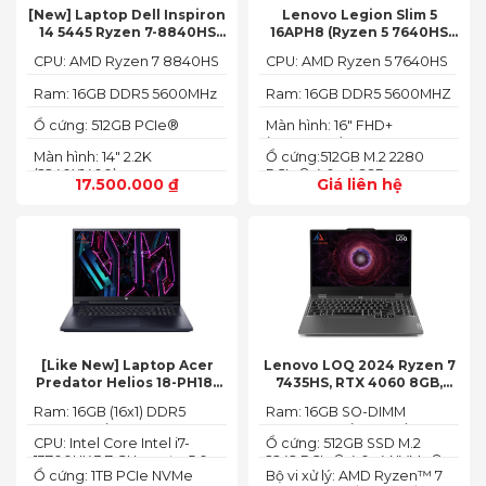
[New] Laptop Dell Inspiron
Lenovo Legion Slim 5
14 5445 Ryzen 7-8840HS
16APH8 (Ryzen 5 7640HS
(Ram 16GB SSD 512GB AMD
RAM 16GB SSD 512GB RTX
CPU: AMD Ryzen 7 8840HS
CPU: AMD Ryzen 5 7640HS
Radeon 780M Màn 14inch
4060 16″ FHD+ 144Hz)
2.2K)
Ram: 16GB DDR5 5600MHz
Ram: 16GB DDR5 5600MHZ
Ổ cứng: 512GB PCIe®
Màn hình: 16" FHD+
NVMe™ M.2 SSD
(1920x1200) IPS
Màn hình: 14" 2.2K
Ổ cứng:512GB M.2 2280
(2240X1400)
PCIe® 4.0 x4 SSD
17.500.000
₫
Giá liên hệ
[Like New] Laptop Acer
Lenovo LOQ 2024 Ryzen 7
Predator Helios 18-PH18-
7435HS, RTX 4060 8GB,
71-756U 2023(Core Intel i7-
16GB, 512GB, 15.6′ FHD IPS
Ram: 16GB (16x1) DDR5
Ram: 16GB SO-DIMM
13700HX, RTX 4060 8GB,
144Hz, 100% sRGB
4800MHz (2x SO-DIMM
DDR5-5600 (max 64)
16GB, SSD 1TB, 18″ FHD+
CPU: Intel Core Intel i7-
Ổ cứng: 512GB SSD M.2
socket, up to 32GB
165HZ)
13700HX 3.7 GHz up to 5.0
2242 PCIe® 4.0x4 NVMe®
SDRAM)
Ổ cứng: 1TB PCIe NVMe
Bộ vi xử lý: AMD Ryzen™ 7
GHz 30MB
(2 slots nvme)