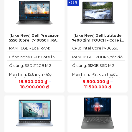
-32%
[Like New] Dell Precision
[Like New] Dell Latitude
5550 (Core i7-10850H, RAM
7400 2in1 TOUCH – Core i7
16GB, SSD 512GB, Nvidia
8665U | Ram 16G | SSD 512G |
RAM: 16GB - Loại RAM:
CPU: Intel Core i7-8665U
Quadro T1000 4G, Màn
màn hình 14 inch FHD Cảm
DDR4
15.6” FHD+)
ứng x360
Công nghệ CPU: Core i7-
RAM: 16 GB LPDDR3, tốc độ
10750H, 6 nhân, 12 luồng
2133 MHz
Ổ cứng: SSD 512GB M.2
Ổ cứng: 512GB SSD M.2
PCIe NVMe
PCIe NVMe
Màn hình: 15.6 inch - Độ
Màn hình: IPS, kích thước
phân giải: FHD+ (1920 x
14.0 inch, độ phân giải Full
16.800.000
₫
–
9.500.000
₫
–
1200 px)
HD (1920 x 1080)
18.900.000
₫
11.500.000
₫