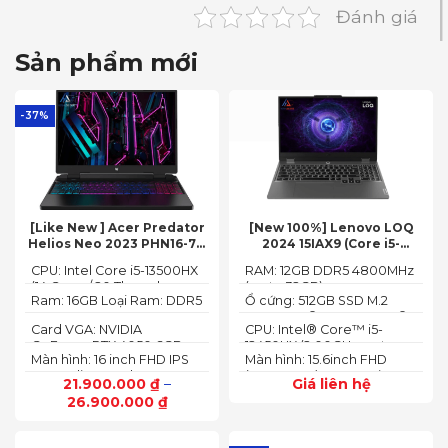
Đánh giá
Sản phẩm mới
-37%
[Like New ] Acer Predator
[New 100%] Lenovo LOQ
Helios Neo 2023 PHN16-71-
2024 15IAX9 (Core i5-
54W3 (Core i5-13500HX,
12450HX, 12GB, 512GB, RTX
CPU: Intel Core i5-13500HX
RAM: 12GB DDR5 4800MHz
16GB, 512GB, RTX 4050 6GB,
3050 6GB, 15.6″ FHD 144Hz)
(14 Cores/ 20 Threads, up
(up to 32GB)
16″ FHD 165Hz)
Ram: 16GB Loại Ram: DDR5
Ổ cứng: 512GB SSD M.2
to 4.70 GHz, 24MB)
4800MHz
2242 PCIe® 4.0x4 NVMe®
Card VGA: NVIDIA
CPU: Intel® Core™ i5-
GeForce RTX 4050 6GB
12450HX (2.00GHz up to
Màn hình: 16 inch FHD IPS
Màn hình: 15.6inch FHD
(140W)
4.40GHz, 12MB Cache)
165Hz SlimBezel, sRGB
(1920x1080) IPS 300nits
21.900.000
₫
–
Giá liên hệ
100%, Acer ComfyView,
Anti-glare, 100%sRGB,
26.900.000
₫
500 nits
144Hz