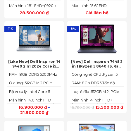
SED SSD
74355HS (8C / 16T, 3.8 /
Màn hình: 18'' FHD+(1920 x
Màn hình: 15.6" FHD
5.1GHz, 8MB L2 / 16MB L3)
1200) 165 Hz In-plane
(1920x1080) IPS 300nits
28.500.000
₫
Giá liên hệ
Switching (IPS)
Anti-glare, 100% sRGB,
Technology; ComfyView
144Hz, G-SYNC®
-11%
-8%
[Like New] Dell Inspiron 14
[New] Dell Inspiron 7445 2
7440 2in1 2024 Core i5
in 1 (Ryzen 5 8640HS, Ram
120U Ram 8GB SSD 512GB
8GB,SSD 512GB, AMD
RAM: 8GB DDR5 5200MHz
Công nghệ CPU :Ryzen 5
FHD+
Radeon,14 FHD+ Touch)
8640HS
Ổ cứng: 512GB M.2 PCIe
RAM: 8Gb DDR5 Tốc độ
NVMe SSD
BUS :5200MT/s
Bộ vi xử lý: Intel Core 5
Loại ổ đĩa :512GB M.2, PCIe
120U, 10 nhân (2P + 8E) / 12
NVMe, SSD
Màn hình: 14.0inch FHD+
Màn hình 14 inch FHD+
luồng
(1920 x 1200) 60Hz,250 nits
(1920 x 1200 pixels)
16.900.000
₫
–
15.500.000
₫
16.790.000
₫
21.900.000
₫