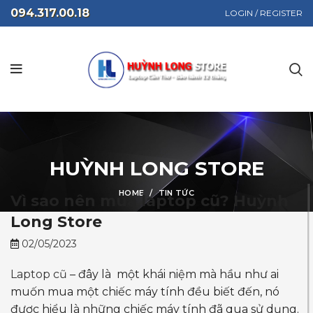
094.317.00.18
LOGIN / REGISTER
HUỲNH LONG STORE
HOME
TIN TỨC
Vì sao nên mua laptop cũ? Huỳnh
Long Store
02/05/2023
Laptop cũ
– đây là một khái niệm mà hầu như ai
muốn mua một chiếc máy tính đều biết đến, nó
được hiểu là những chiếc máy tính đã qua sử dụng.