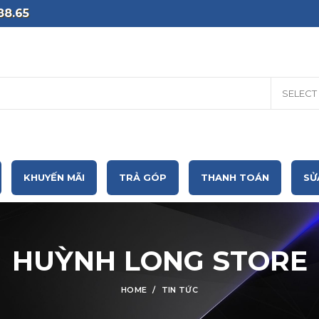
88.65
SELECT
KHUYẾN MÃI
TRẢ GÓP
THANH TOÁN
SỬ
HUỲNH LONG STORE
HOME
TIN TỨC