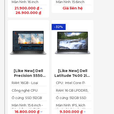
165Hz)
Màn hình: 16 inch
Màn hình: 15.6inch
6GB (140W)
up to 4.40GHz, 12MB
FHD IPS 165Hz
FHD (1920x1080) IPS
Cache)
21.900.000
₫
–
Giá liên hệ
SlimBezel, sRGB
300nits Anti-glare,
26.900.000
₫
100%, Acer
100%sRGB, 144Hz
ComfyView, 500 nits
-32%
[Like New] Dell
[Like New] Dell
Precision 5550
Latitude 7400 2in1
(Core i7-10850H,
TOUCH – Core i7
RAM: 16GB - Loại
CPU: Intel Core i7-
RAM 16GB, SSD
8665U | Ram 16G |
RAM: DDR4
8665U
512GB, Nvidia
SSD 512G | màn
Công nghệ CPU:
RAM: 16 GB LPDDR3,
Core i7-10750H, 6
tốc độ 2133 MHz
Quadro T1000 4G,
hình 14 inch FHD
Ổ cứng: SSD 512GB
Ổ cứng: 512GB SSD
nhân, 12 luồng
Màn 15.6” FHD+)
Cảm ứng x360
M.2 PCIe NVMe
M.2 PCIe NVMe
Màn hình: 15.6 inch -
Màn hình: IPS, kích
Độ phân giải: FHD+
thước 14.0 inch, độ
16.800.000
₫
–
9.500.000
₫
–
(1920 x 1200 px)
phân giải Full HD