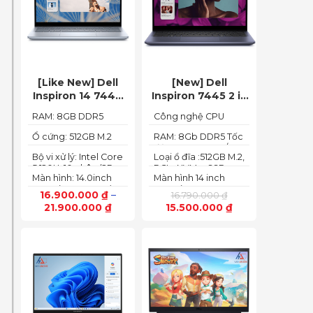
[Like New] Dell
[New] Dell
Inspiron 14 7440
Inspiron 7445 2 in
2in1 2024 Core i5
1 (Ryzen 5
RAM: 8GB DDR5
Công nghệ CPU
120U Ram 8GB
8640HS, Ram
5200MHz
:Ryzen 5 8640HS
SSD 512GB FHD+
8GB,SSD 512GB,
Ổ cứng: 512GB M.2
RAM: 8Gb DDR5 Tốc
PCIe NVMe SSD
độ BUS :5200MT/s
AMD Radeon,14
Bộ vi xử lý: Intel Core
Loại ổ đĩa :512GB M.2,
FHD+ Touch)
5 120U, 10 nhân (2P +
PCIe NVMe, SSD
Màn hình: 14.0inch
Màn hình 14 inch
8E) / 12 luồng
FHD+ (1920 x 1200)
FHD+ (1920 x 1200
16.900.000
₫
–
16.790.000
₫
60Hz,250 nits
pixels)
21.900.000
₫
15.500.000
₫