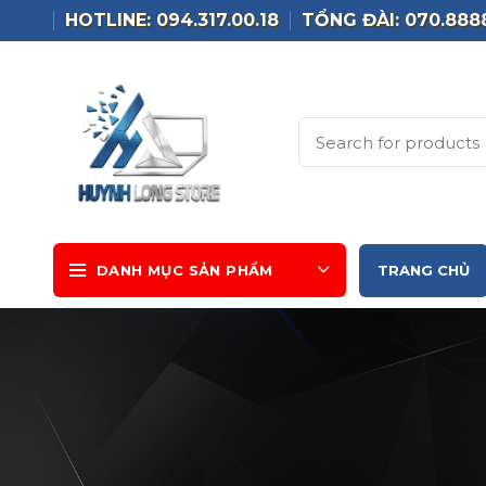
HOTLINE: 094.317.00.18
TỔNG ĐÀI: 070.888
DANH MỤC SẢN PHẨM
TRANG CHỦ