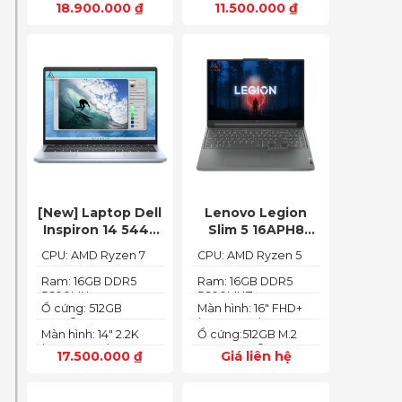
18.900.000
₫
11.500.000
₫
(1920 x 1080)
[New] Laptop Dell
Lenovo Legion
Inspiron 14 5445
Slim 5 16APH8
Ryzen 7-8840HS
(Ryzen 5 7640HS
CPU: AMD Ryzen 7
CPU: AMD Ryzen 5
(Ram 16GB SSD
RAM 16GB SSD
8840HS
7640HS
512GB AMD
512GB RTX 4060
Ram: 16GB DDR5
Ram: 16GB DDR5
5600MHz
5600MHZ
Radeon 780M Màn
16″ FHD+ 144Hz)
Ổ cứng: 512GB
Màn hình: 16" FHD+
14inch 2.2K)
PCIe® NVMe™ M.2
(1920x1200) IPS
Màn hình: 14" 2.2K
Ổ cứng:512GB M.2
SSD
(2240X1400)
2280 PCIe® 4.0 x4
17.500.000
₫
Giá liên hệ
SSD