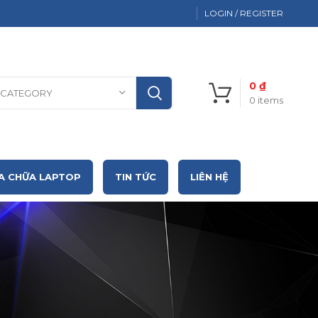
LOGIN / REGISTER
0
₫
 CATEGORY
0
items
A CHỮA LAPTOP
TIN TỨC
LIÊN HỆ