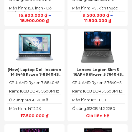
PCIe NVMe
PCIe NVMe
Màn hình: 15.6 inch - Độ
Màn hình: IPS, kích thước
phân giải: FHD+ (1920 x
14.0 inch, độ phân giải Full
16.800.000
₫
–
9.500.000
₫
–
1200 px)
HD (1920 x 1080)
18.900.000
₫
11.500.000
₫
[New] Laptop Dell Inspiron
Lenovo Legion Slim 5
14 5445 Ryzen 7-8840HS
16APH8 (Ryzen 5 7640HS
(Ram 16GB SSD 512GB AMD
RAM 16GB SSD 512GB RTX
CPU: AMD Ryzen 7 8840HS
CPU: AMD Ryzen 5 7640HS
Radeon 780M Màn 14inch
4060 16″ FHD+ 144Hz)
2.2K)
Ram: 16GB DDR5 5600MHz
Ram: 16GB DDR5 5600MHZ
Ổ cứng: 512GB PCIe®
Màn hình: 16" FHD+
NVMe™ M.2 SSD
(1920x1200) IPS
Màn hình: 14" 2.2K
Ổ cứng:512GB M.2 2280
(2240X1400)
PCIe® 4.0 x4 SSD
17.500.000
₫
Giá liên hệ