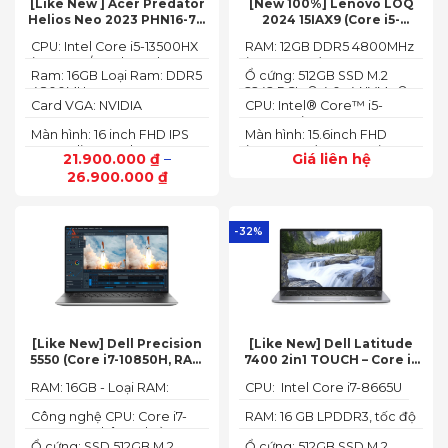
[Like New ] Acer Predator
[New 100%] Lenovo LOQ
Helios Neo 2023 PHN16-71-
2024 15IAX9 (Core i5-
54W3 (Core i5-13500HX,
12450HX, 12GB, 512GB, RTX
CPU: Intel Core i5-13500HX
RAM: 12GB DDR5 4800MHz
16GB, 512GB, RTX 4050 6GB,
3050 6GB, 15.6″ FHD 144Hz)
(14 Cores/ 20 Threads, up
(up to 32GB)
16″ FHD 165Hz)
Ram: 16GB Loại Ram: DDR5
Ổ cứng: 512GB SSD M.2
to 4.70 GHz, 24MB)
4800MHz
2242 PCIe® 4.0x4 NVMe®
Card VGA: NVIDIA
CPU: Intel® Core™ i5-
GeForce RTX 4050 6GB
12450HX (2.00GHz up to
Màn hình: 16 inch FHD IPS
Màn hình: 15.6inch FHD
(140W)
4.40GHz, 12MB Cache)
165Hz SlimBezel, sRGB
(1920x1080) IPS 300nits
21.900.000
₫
–
Giá liên hệ
100%, Acer ComfyView,
Anti-glare, 100%sRGB,
26.900.000
₫
500 nits
144Hz
-32%
[Like New] Dell Precision
[Like New] Dell Latitude
5550 (Core i7-10850H, RAM
7400 2in1 TOUCH – Core i7
16GB, SSD 512GB, Nvidia
8665U | Ram 16G | SSD 512G |
RAM: 16GB - Loại RAM:
CPU: Intel Core i7-8665U
Quadro T1000 4G, Màn
màn hình 14 inch FHD Cảm
DDR4
15.6” FHD+)
ứng x360
Công nghệ CPU: Core i7-
RAM: 16 GB LPDDR3, tốc độ
10750H, 6 nhân, 12 luồng
2133 MHz
Ổ cứng: SSD 512GB M.2
Ổ cứng: 512GB SSD M.2