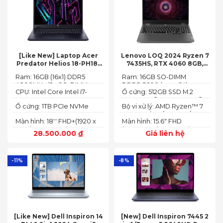
[Like New] Laptop Acer
Lenovo LOQ 2024 Ryzen 7
Predator Helios 18-PH18-
7435HS, RTX 4060 8GB,
71-756U 2023(Core Intel i7-
16GB, 512GB, 15.6′ FHD IPS
Ram: 16GB (16x1) DDR5
Ram: 16GB SO-DIMM
13700HX, RTX 4060 8GB,
144Hz, 100% sRGB
4800MHz (2x SO-DIMM
DDR5-5600 (max 64)
16GB, SSD 1TB, 18″ FHD+
CPU: Intel Core Intel i7-
Ổ cứng: 512GB SSD M.2
socket, up to 32GB
165HZ)
13700HX 3.7 GHz up to 5.0
2242 PCIe® 4.0x4 NVMe®
SDRAM)
Ổ cứng: 1TB PCIe NVMe
Bộ vi xử lý: AMD Ryzen™ 7
GHz 30MB
(2 slots nvme)
SED SSD
74355HS (8C / 16T, 3.8 /
Màn hình: 18'' FHD+(1920 x
Màn hình: 15.6" FHD
5.1GHz, 8MB L2 / 16MB L3)
1200) 165 Hz In-plane
(1920x1080) IPS 300nits
28.500.000
₫
Giá liên hệ
Switching (IPS)
Anti-glare, 100% sRGB,
Technology; ComfyView
144Hz, G-SYNC®
-11%
-8%
[Like New] Dell Inspiron 14
[New] Dell Inspiron 7445 2