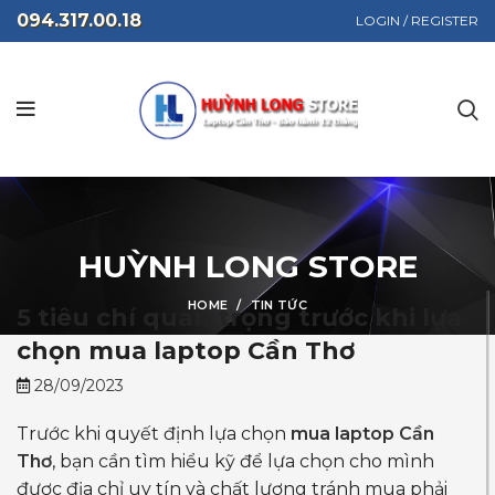
094.317.00.18
LOGIN / REGISTER
HUỲNH LONG STORE
HOME
TIN TỨC
5 tiêu chí quan trọng trước khi lựa
chọn mua laptop Cần Thơ
28/09/2023
Trước khi quyết định lựa chọn
mua laptop Cần
Thơ
, bạn cần tìm hiểu kỹ để lựa chọn cho mình
được địa chỉ uy tín và chất lượng tránh mua phải