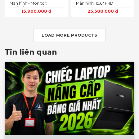
Màn hình - Monitor:
Màn hình: 15.6" FHD
4 TB (2 khe SSD)
14.0inch WUXGA (1920 x
(1920x1080) 165Hz, 3ms,
15.900.000
₫
25.500.000
₫
1200) 16:10, OLED, 500 nits,
sRGB-100%,
100% DCI-P3, Cảm ứng
ComfortViewPlus, NVIDIA
G-SYNC+DDS
LOAD MORE PRODUCTS
Tin liên quan