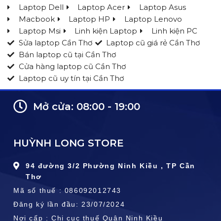
Laptop Dell
Laptop Acer
Laptop Asus
Macbook
Laptop HP
Laptop Lenovo
Laptop Msi
Linh kiện Laptop
Linh kiện PC
Sửa laptop Cần Thơ
Laptop cũ giá rẻ Cần Thơ
Bán laptop cũ tại Cần Thơ
Cửa hàng laptop cũ Cần Thơ
Laptop cũ uy tín tại Cần Thơ
Mở cửa: 08:00 - 19:00
HUỲNH LONG STORE
94 đường 3/2 Phường Ninh Kiều , TP Cần
Thơ
Mã số thuế : 086092012743
Đăng ký lần đầu: 23/07/2024
Nơi cấp : Chi cục thuế Quận Ninh Kiều