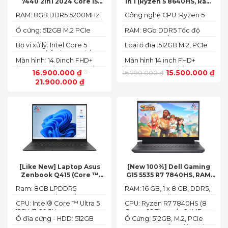
7440 2in1 2024 Core i5
in 1 (Ryzen 5 8640HS, Ram
120U Ram 8GB SSD 512GB
8GB,SSD 512GB, AMD
RAM: 8GB DDR5 5200MHz
Công nghệ CPU :Ryzen 5
FHD+
Radeon,14 FHD+ Touch)
8640HS
Ổ cứng: 512GB M.2 PCIe
RAM: 8Gb DDR5 Tốc độ
NVMe SSD
BUS :5200MT/s
Bộ vi xử lý: Intel Core 5
Loại ổ đĩa :512GB M.2, PCIe
120U, 10 nhân (2P + 8E) / 12
NVMe, SSD
Màn hình: 14.0inch FHD+
Màn hình 14 inch FHD+
luồng
(1920 x 1200) 60Hz,250 nits
(1920 x 1200 pixels)
16.900.000
₫
–
15.500.000
₫
16.790.000
₫
21.900.000
₫
[Like New] Laptop Asus
[New 100%] Dell Gaming
Zenbook Q415 (Core ™
G15 5535 R7 7840HS, RAM
Ultra 5 125H, Ram 8GB, SSD
16GB, SSD 512GB, RTX 4060
Ram: 8GB LPDDR5
RAM: 16 GB, 1 x 8 GB, DDR5,
512GB, 14.0inch WUXGA
8G, 15.6-inch FHD 165Hz
7467MHz on board
4800 MHz -Tối đa 32GB
OLED, Win 11)
Windows 11 Dark Shadow
CPU: Intel® Core ™ Ultra 5
CPU: Ryzen R7 7840HS (8
Gray
125H (3.60GHz up to
Cores, 16 Threads, 24MB
Ổ đĩa cứng - HDD: 512GB
Ổ Cứng: 512GB, M.2, PCIe
4.50GHz, 18MB Cache)
Cache, 3.80 GHz up to 5.1
M.2 PCIe Gen 4 NVMe SSD
NVMe, SSD-Hỗ trợ lên đến
GHz, 35-54W)