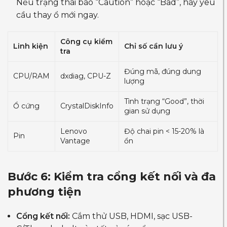
Nếu trạng thái báo “Caution” hoặc “Bad”, hãy yêu
cầu thay ổ mới ngay.
Công cụ kiểm
Linh kiện
Chỉ số cần lưu ý
tra
Đúng mã, đúng dung
CPU/RAM
dxdiag, CPU-Z
lượng
Tình trạng “Good”, thời
Ổ cứng
CrystalDiskInfo
gian sử dụng
Lenovo
Độ chai pin < 15-20% là
Pin
Vantage
ổn
Bước 6: Kiểm tra cổng kết nối và đa
phương tiện
Cổng kết nối:
Cắm thử USB, HDMI, sạc USB-