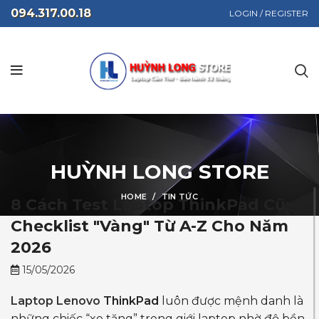
094.317.00.18
LOGIN / REGISTER
HUỲNH LONG STORE
HOME
TIN TỨC
8 Cách Test Laptop ThinkPad Cũ:
Checklist "Vàng" Từ A-Z Cho Năm
2026
15/05/2026
Laptop Lenovo
ThinkPad
luôn được mệnh danh là
những chiếc “xe tăng” trong giới laptop nhờ độ bền