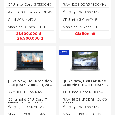
54W3 (Core i5-13500HX,
12450HX, 12GB, 512GB, RTX
CPU: Intel Core i5-13500HX
RAM: 12GB DDR5 4800MHz
16GB, 512GB, RTX 4050 6GB,
3050 6GB, 15.6″ FHD 144Hz)
(14 Cores/ 20 Threads, up
(up to 32GB)
16″ FHD 165Hz)
Ram: 16GB Loại Ram: DDR5
Ổ cứng: 512GB SSD M.2
to 4.70 GHz, 24MB)
4800MHz
2242 PCIe® 4.0x4 NVMe®
Card VGA: NVIDIA
CPU: Intel® Core™ i5-
GeForce RTX 4050 6GB
12450HX (2.00GHz up to
Màn hình: 16 inch FHD IPS
Màn hình: 15.6inch FHD
(140W)
4.40GHz, 12MB Cache)
165Hz SlimBezel, sRGB
(1920x1080) IPS 300nits
21.900.000
₫
–
Giá liên hệ
100%, Acer ComfyView,
Anti-glare, 100%sRGB,
26.900.000
₫
500 nits
144Hz
-32%
[Like New] Dell Precision
[Like New] Dell Latitude
5550 (Core i7-10850H, RAM
7400 2in1 TOUCH – Core i7
16GB, SSD 512GB, Nvidia
8665U | Ram 16G | SSD 512G |
RAM: 16GB - Loại RAM:
CPU: Intel Core i7-8665U
Quadro T1000 4G, Màn
màn hình 14 inch FHD Cảm
DDR4
15.6” FHD+)
ứng x360
Công nghệ CPU: Core i7-
RAM: 16 GB LPDDR3, tốc độ
10750H, 6 nhân, 12 luồng
2133 MHz
Ổ cứng: SSD 512GB M.2
Ổ cứng: 512GB SSD M.2
PCIe NVMe
PCIe NVMe
Màn hình: 15.6 inch - Độ
Màn hình: IPS, kích thước