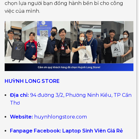
chọn lựa người bạn đồng hành bền bỉ cho công
việc của mình.
HUỲNH LONG STORE
Địa chỉ:
94 đường 3/2, Phường Ninh Kiều, TP Cần
Thơ
Website:
huynhlongstore.com
Fanpage Facebook:
Laptop Sinh Viên Giá Rẻ