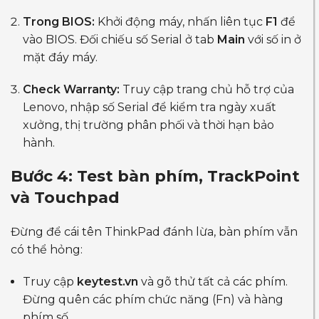
Trong BIOS:
Khởi động máy, nhấn liên tục
F1
để
vào BIOS. Đối chiếu số Serial ở tab
Main
với số in ở
mặt đáy máy.
Check Warranty:
Truy cập trang chủ hỗ trợ của
Lenovo, nhập số Serial để kiểm tra ngày xuất
xưởng, thị trường phân phối và thời hạn bảo
hành.
Bước 4: Test bàn phím, TrackPoint
và Touchpad
Đừng để cái tên ThinkPad đánh lừa, bàn phím vẫn
có thể hỏng:
Truy cập
keytest.vn
và gõ thử tất cả các phím.
Đừng quên các phím chức năng (Fn) và hàng
phím số.