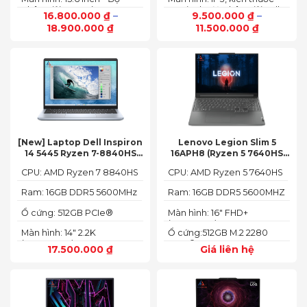
phân giải: FHD+ (1920 x
14.0 inch, độ phân giải Full
16.800.000
₫
–
9.500.000
₫
–
1200 px)
HD (1920 x 1080)
18.900.000
₫
11.500.000
₫
[New] Laptop Dell Inspiron
Lenovo Legion Slim 5
14 5445 Ryzen 7-8840HS
16APH8 (Ryzen 5 7640HS
(Ram 16GB SSD 512GB AMD
RAM 16GB SSD 512GB RTX
CPU: AMD Ryzen 7 8840HS
CPU: AMD Ryzen 5 7640HS
Radeon 780M Màn 14inch
4060 16″ FHD+ 144Hz)
2.2K)
Ram: 16GB DDR5 5600MHz
Ram: 16GB DDR5 5600MHZ
Ổ cứng: 512GB PCIe®
Màn hình: 16" FHD+
NVMe™ M.2 SSD
(1920x1200) IPS
Màn hình: 14" 2.2K
Ổ cứng:512GB M.2 2280
(2240X1400)
PCIe® 4.0 x4 SSD
17.500.000
₫
Giá liên hệ