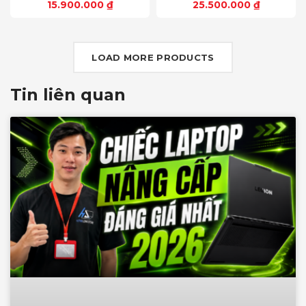
15.900.000
₫
25.500.000
₫
1200) 16:10, OLED, 500 nits,
sRGB-100%,
100% DCI-P3, Cảm ứng
ComfortViewPlus, NVIDIA
G-SYNC+DDS
LOAD MORE PRODUCTS
Tin liên quan