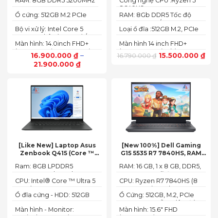
RAM: 8GB DDR5 5200MHz
Công nghệ CPU :Ryzen 5
FHD+
Radeon,14 FHD+ Touch)
8640HS
Ổ cứng: 512GB M.2 PCIe
RAM: 8Gb DDR5 Tốc độ
NVMe SSD
BUS :5200MT/s
Bộ vi xử lý: Intel Core 5
Loại ổ đĩa :512GB M.2, PCIe
120U, 10 nhân (2P + 8E) / 12
NVMe, SSD
Màn hình: 14.0inch FHD+
Màn hình 14 inch FHD+
luồng
(1920 x 1200) 60Hz,250 nits
(1920 x 1200 pixels)
16.900.000
₫
–
15.500.000
₫
16.790.000
₫
21.900.000
₫
[Like New] Laptop Asus
[New 100%] Dell Gaming
Zenbook Q415 (Core ™
G15 5535 R7 7840HS, RAM
Ultra 5 125H, Ram 8GB, SSD
16GB, SSD 512GB, RTX 4060
Ram: 8GB LPDDR5
RAM: 16 GB, 1 x 8 GB, DDR5,
512GB, 14.0inch WUXGA
8G, 15.6-inch FHD 165Hz
7467MHz on board
4800 MHz -Tối đa 32GB
OLED, Win 11)
Windows 11 Dark Shadow
CPU: Intel® Core ™ Ultra 5
CPU: Ryzen R7 7840HS (8
Gray
125H (3.60GHz up to
Cores, 16 Threads, 24MB
Ổ đĩa cứng - HDD: 512GB
Ổ Cứng: 512GB, M.2, PCIe
4.50GHz, 18MB Cache)
Cache, 3.80 GHz up to 5.1
M.2 PCIe Gen 4 NVMe SSD
NVMe, SSD-Hỗ trợ lên đến
GHz, 35-54W)
Màn hình - Monitor:
Màn hình: 15.6" FHD
4 TB (2 khe SSD)
14.0inch WUXGA (1920 x
(1920x1080) 165Hz, 3ms,