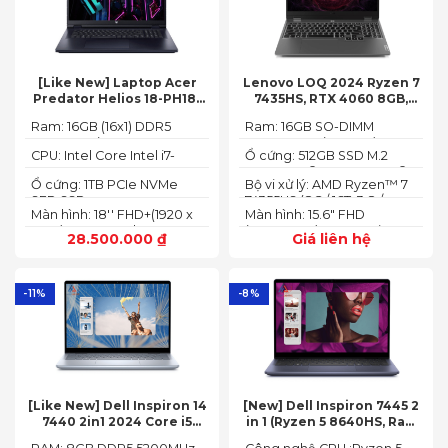
[Like New] Laptop Acer
Lenovo LOQ 2024 Ryzen 7
Predator Helios 18-PH18-
7435HS, RTX 4060 8GB,
71-756U 2023(Core Intel i7-
16GB, 512GB, 15.6′ FHD IPS
Ram: 16GB (16x1) DDR5
Ram: 16GB SO-DIMM
13700HX, RTX 4060 8GB,
144Hz, 100% sRGB
4800MHz (2x SO-DIMM
DDR5-5600 (max 64)
16GB, SSD 1TB, 18″ FHD+
CPU: Intel Core Intel i7-
Ổ cứng: 512GB SSD M.2
socket, up to 32GB
165HZ)
13700HX 3.7 GHz up to 5.0
2242 PCIe® 4.0x4 NVMe®
SDRAM)
Ổ cứng: 1TB PCIe NVMe
Bộ vi xử lý: AMD Ryzen™ 7
GHz 30MB
(2 slots nvme)
SED SSD
74355HS (8C / 16T, 3.8 /
Màn hình: 18'' FHD+(1920 x
Màn hình: 15.6" FHD
5.1GHz, 8MB L2 / 16MB L3)
1200) 165 Hz In-plane
(1920x1080) IPS 300nits
28.500.000
₫
Giá liên hệ
Switching (IPS)
Anti-glare, 100% sRGB,
Technology; ComfyView
144Hz, G-SYNC®
-11%
-8%
[Like New] Dell Inspiron 14
[New] Dell Inspiron 7445 2
7440 2in1 2024 Core i5
in 1 (Ryzen 5 8640HS, Ram
120U Ram 8GB SSD 512GB
8GB,SSD 512GB, AMD