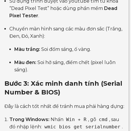
Sử dụng trình duyệt vào youtube tìm từ khóa
“Dead Pixel Test” hoặc dùng phần mềm
Dead
Pixel Tester
.
Chuyển màn hình sang các màu đơn sắc (Trắng,
Đen, Đỏ, Xanh):
Màu trắng:
Soi đốm sáng, ố vàng.
Màu đen:
Soi hở sáng, điểm chết (pixel luôn
sáng).
Bước 3: Xác minh danh tính (Serial
Number & BIOS)
Đây là cách tốt nhất để tránh mua phải hàng dựng:
Trong Windows:
Nhấn
Win + R
, gõ
cmd
, sau
đó nhập lệnh:
wmic bios get serialnumber
.