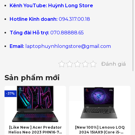
Kênh YouTube:
Huỳnh Long Store
Hotline Kinh doanh:
094.317.00.18
Tổng đài Hỗ trợ:
070.88888.65
Email:
laptophuynhlongstore@gmail.com
Đánh giá
Sản phẩm mới
-37%
[Like New ] Acer Predator
[New 100%] Lenovo LOQ
Helios Neo 2023 PHN16-71-
2024 15IAX9 (Core i5-