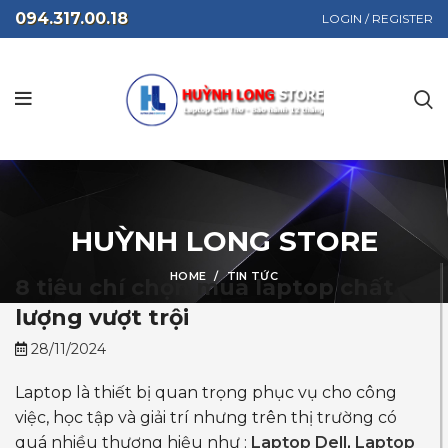
094.317.00.18
LOGIN / REGISTER
HUỲNH LONG STORE
HOME
TIN TỨC
8 tiêu chí chọn mua laptop chất
lượng vượt trội
28/11/2024
Laptop là thiết bị quan trọng phục vụ cho công
việc, học tập và giải trí nhưng trên thị trường có
quá nhiều thương hiệu như :
Laptop Dell
,
Laptop