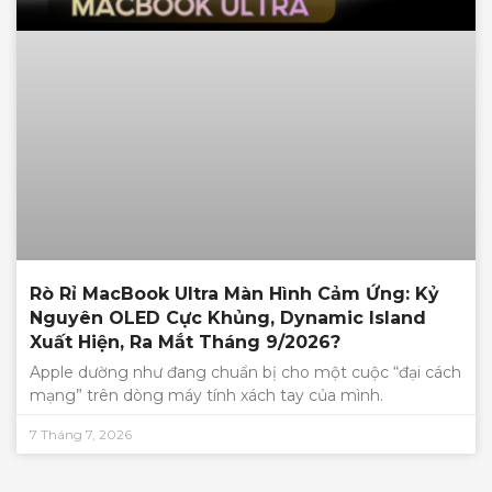
Rò Rỉ MacBook Ultra Màn Hình Cảm Ứng: Kỷ
Nguyên OLED Cực Khủng, Dynamic Island
Xuất Hiện, Ra Mắt Tháng 9/2026?
Apple dường như đang chuẩn bị cho một cuộc “đại cách
mạng” trên dòng máy tính xách tay của mình.
7 Tháng 7, 2026