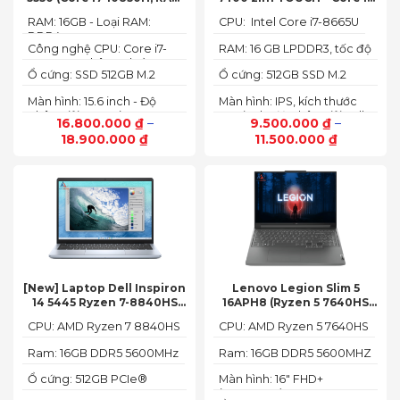
16GB, SSD 512GB, Nvidia
8665U | Ram 16G | SSD 512G |
RAM: 16GB - Loại RAM:
CPU: Intel Core i7-8665U
Quadro T1000 4G, Màn
màn hình 14 inch FHD Cảm
DDR4
15.6” FHD+)
ứng x360
Công nghệ CPU: Core i7-
RAM: 16 GB LPDDR3, tốc độ
10750H, 6 nhân, 12 luồng
2133 MHz
Ổ cứng: SSD 512GB M.2
Ổ cứng: 512GB SSD M.2
PCIe NVMe
PCIe NVMe
Màn hình: 15.6 inch - Độ
Màn hình: IPS, kích thước
phân giải: FHD+ (1920 x
14.0 inch, độ phân giải Full
16.800.000
₫
–
9.500.000
₫
–
1200 px)
HD (1920 x 1080)
18.900.000
₫
11.500.000
₫
[New] Laptop Dell Inspiron
Lenovo Legion Slim 5
14 5445 Ryzen 7-8840HS
16APH8 (Ryzen 5 7640HS
(Ram 16GB SSD 512GB AMD
RAM 16GB SSD 512GB RTX
CPU: AMD Ryzen 7 8840HS
CPU: AMD Ryzen 5 7640HS
Radeon 780M Màn 14inch
4060 16″ FHD+ 144Hz)
2.2K)
Ram: 16GB DDR5 5600MHz
Ram: 16GB DDR5 5600MHZ
Ổ cứng: 512GB PCIe®
Màn hình: 16" FHD+
NVMe™ M.2 SSD
(1920x1200) IPS