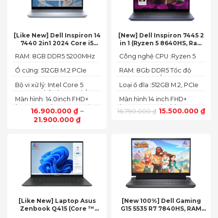
[Like New] Dell Inspiron 14
[New] Dell Inspiron 7445 2
7440 2in1 2024 Core i5
in 1 (Ryzen 5 8640HS, Ram
120U Ram 8GB SSD 512GB
8GB,SSD 512GB, AMD
RAM: 8GB DDR5 5200MHz
Công nghệ CPU :Ryzen 5
FHD+
Radeon,14 FHD+ Touch)
8640HS
Ổ cứng: 512GB M.2 PCIe
RAM: 8Gb DDR5 Tốc độ
NVMe SSD
BUS :5200MT/s
Bộ vi xử lý: Intel Core 5
Loại ổ đĩa :512GB M.2, PCIe
120U, 10 nhân (2P + 8E) / 12
NVMe, SSD
Màn hình: 14.0inch FHD+
Màn hình 14 inch FHD+
luồng
(1920 x 1200) 60Hz,250 nits
(1920 x 1200 pixels)
16.900.000
₫
–
15.500.000
₫
16.790.000
₫
21.900.000
₫
[Like New] Laptop Asus
[New 100%] Dell Gaming
Zenbook Q415 (Core ™
G15 5535 R7 7840HS, RAM
Ultra 5 125H, Ram 8GB, SSD
16GB, SSD 512GB, RTX 4060