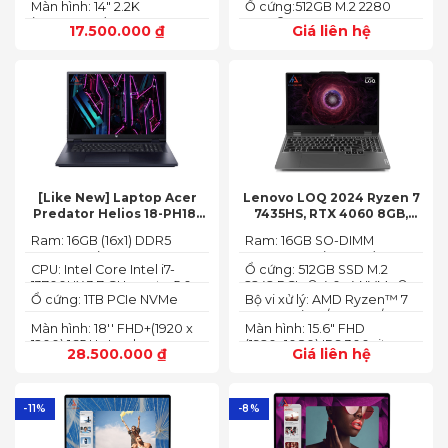
Màn hình: 14" 2.2K
Ổ cứng:512GB M.2 2280
(2240X1400)
PCIe® 4.0 x4 SSD
17.500.000
₫
Giá liên hệ
[Like New] Laptop Acer
Lenovo LOQ 2024 Ryzen 7
Predator Helios 18-PH18-
7435HS, RTX 4060 8GB,
71-756U 2023(Core Intel i7-
16GB, 512GB, 15.6′ FHD IPS
Ram: 16GB (16x1) DDR5
Ram: 16GB SO-DIMM
13700HX, RTX 4060 8GB,
144Hz, 100% sRGB
4800MHz (2x SO-DIMM
DDR5-5600 (max 64)
16GB, SSD 1TB, 18″ FHD+
CPU: Intel Core Intel i7-
Ổ cứng: 512GB SSD M.2
socket, up to 32GB
165HZ)
13700HX 3.7 GHz up to 5.0
2242 PCIe® 4.0x4 NVMe®
SDRAM)
Ổ cứng: 1TB PCIe NVMe
Bộ vi xử lý: AMD Ryzen™ 7
GHz 30MB
(2 slots nvme)
SED SSD
74355HS (8C / 16T, 3.8 /
Màn hình: 18'' FHD+(1920 x
Màn hình: 15.6" FHD
5.1GHz, 8MB L2 / 16MB L3)
1200) 165 Hz In-plane
(1920x1080) IPS 300nits
28.500.000
₫
Giá liên hệ
Switching (IPS)
Anti-glare, 100% sRGB,
Technology; ComfyView
144Hz, G-SYNC®
-11%
-8%