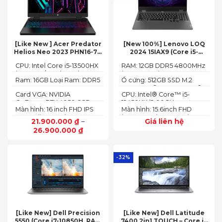
[Like New ] Acer Predator
[New 100%] Lenovo LOQ
Helios Neo 2023 PHN16-71-
2024 15IAX9 (Core i5-
54W3 (Core i5-13500HX,
12450HX, 12GB, 512GB, RTX
CPU: Intel Core i5-13500HX
RAM: 12GB DDR5 4800MHz
16GB, 512GB, RTX 4050 6GB,
3050 6GB, 15.6″ FHD 144Hz)
(14 Cores/ 20 Threads, up
(up to 32GB)
16″ FHD 165Hz)
Ram: 16GB Loại Ram: DDR5
Ổ cứng: 512GB SSD M.2
to 4.70 GHz, 24MB)
4800MHz
2242 PCIe® 4.0x4 NVMe®
Card VGA: NVIDIA
CPU: Intel® Core™ i5-
GeForce RTX 4050 6GB
12450HX (2.00GHz up to
Màn hình: 16 inch FHD IPS
Màn hình: 15.6inch FHD
(140W)
4.40GHz, 12MB Cache)
165Hz SlimBezel, sRGB
(1920x1080) IPS 300nits
21.900.000
₫
–
Giá liên hệ
100%, Acer ComfyView,
Anti-glare, 100%sRGB,
26.900.000
₫
500 nits
144Hz
-32%
[Like New] Dell Precision
[Like New] Dell Latitude
5550 (Core i7-10850H, RAM
7400 2in1 TOUCH – Core i7