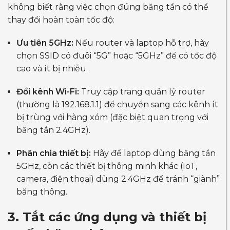
không biết rằng việc chọn đúng băng tần có thể
thay đổi hoàn toàn tốc độ:
Ưu tiên 5GHz:
Nếu router và laptop hỗ trợ, hãy
chọn SSID có đuôi “5G” hoặc “5GHz” để có tốc độ
cao và ít bị nhiễu.
Đổi kênh Wi-Fi:
Truy cập trang quản lý router
(thường là 192.168.1.1) để chuyển sang các kênh ít
bị trùng với hàng xóm (đặc biệt quan trọng với
băng tần 2.4GHz).
Phân chia thiết bị:
Hãy để laptop dùng băng tần
5GHz, còn các thiết bị thông minh khác (IoT,
camera, điện thoại) dùng 2.4GHz để tránh “giành”
băng thông.
3. Tắt các ứng dụng và thiết bị