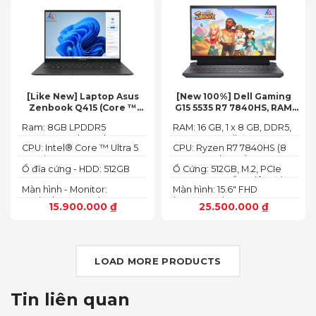
[Like New] Laptop Asus
[New 100%] Dell Gaming
Zenbook Q415 (Core ™
G15 5535 R7 7840HS, RAM
Ultra 5 125H, Ram 8GB, SSD
16GB, SSD 512GB, RTX 4060
Ram: 8GB LPDDR5
RAM: 16 GB, 1 x 8 GB, DDR5,
512GB, 14.0inch WUXGA
8G, 15.6-inch FHD 165Hz
7467MHz on board
4800 MHz -Tối đa 32GB
OLED, Win 11)
Windows 11 Dark Shadow
CPU: Intel® Core ™ Ultra 5
CPU: Ryzen R7 7840HS (8
Gray
125H (3.60GHz up to
Cores, 16 Threads, 24MB
Ổ đĩa cứng - HDD: 512GB
Ổ Cứng: 512GB, M.2, PCIe
4.50GHz, 18MB Cache)
Cache, 3.80 GHz up to 5.1
M.2 PCIe Gen 4 NVMe SSD
NVMe, SSD-Hỗ trợ lên đến
GHz, 35-54W)
Màn hình - Monitor:
Màn hình: 15.6" FHD
4 TB (2 khe SSD)
14.0inch WUXGA (1920 x
(1920x1080) 165Hz, 3ms,
15.900.000
₫
25.500.000
₫
1200) 16:10, OLED, 500 nits,
sRGB-100%,
100% DCI-P3, Cảm ứng
ComfortViewPlus, NVIDIA
G-SYNC+DDS
LOAD MORE PRODUCTS
Tin liên quan