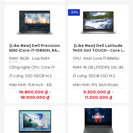
-32%
[Like New] Dell Precision
[Like New] Dell Latitude
5550 (Core i7-10850H, RAM
7400 2in1 TOUCH – Core i7
16GB, SSD 512GB, Nvidia
8665U | Ram 16G | SSD 512G |
RAM: 16GB - Loại RAM:
CPU: Intel Core i7-8665U
Quadro T1000 4G, Màn
màn hình 14 inch FHD Cảm
DDR4
15.6” FHD+)
ứng x360
Công nghệ CPU: Core i7-
RAM: 16 GB LPDDR3, tốc độ
10750H, 6 nhân, 12 luồng
2133 MHz
Ổ cứng: SSD 512GB M.2
Ổ cứng: 512GB SSD M.2
PCIe NVMe
PCIe NVMe
Màn hình: 15.6 inch - Độ
Màn hình: IPS, kích thước
phân giải: FHD+ (1920 x
14.0 inch, độ phân giải Full
16.800.000
₫
–
9.500.000
₫
–
1200 px)
HD (1920 x 1080)
18.900.000
₫
11.500.000
₫