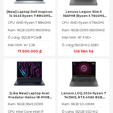
[New] Laptop Dell Inspiron
Lenovo Legion Slim 5
14 5445 Ryzen 7-8840HS
16APH8 (Ryzen 5 7640HS
(Ram 16GB SSD 512GB AMD
RAM 16GB SSD 512GB RTX
CPU: AMD Ryzen 7 8840HS
CPU: AMD Ryzen 5 7640HS
Radeon 780M Màn 14inch
4060 16″ FHD+ 144Hz)
2.2K)
Ram: 16GB DDR5 5600MHz
Ram: 16GB DDR5 5600MHZ
Ổ cứng: 512GB PCIe®
Màn hình: 16" FHD+
NVMe™ M.2 SSD
(1920x1200) IPS
Màn hình: 14" 2.2K
Ổ cứng:512GB M.2 2280
(2240X1400)
PCIe® 4.0 x4 SSD
17.500.000
₫
Giá liên hệ
[Like New] Laptop Acer
Lenovo LOQ 2024 Ryzen 7
Predator Helios 18-PH18-
7435HS, RTX 4060 8GB,
71-756U 2023(Core Intel i7-
16GB, 512GB, 15.6′ FHD IPS
Ram: 16GB (16x1) DDR5
Ram: 16GB SO-DIMM
13700HX, RTX 4060 8GB,
144Hz, 100% sRGB
4800MHz (2x SO-DIMM
DDR5-5600 (max 64)
16GB, SSD 1TB, 18″ FHD+
CPU: Intel Core Intel i7-
Ổ cứng: 512GB SSD M.2
socket, up to 32GB