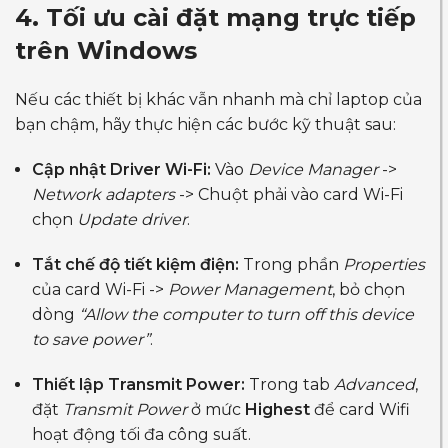
4. Tối ưu cài đặt mạng trực tiếp
trên Windows
Nếu các thiết bị khác vẫn nhanh mà chỉ laptop của
bạn chậm, hãy thực hiện các bước kỹ thuật sau:
Cập nhật Driver Wi-Fi:
Vào
Device Manager
->
Network adapters
-> Chuột phải vào card Wi-Fi
chọn
Update driver
.
Tắt chế độ tiết kiệm điện:
Trong phần
Properties
của card Wi-Fi ->
Power Management
, bỏ chọn
dòng
“Allow the computer to turn off this device
to save power”
.
Thiết lập Transmit Power:
Trong tab
Advanced
,
đặt
Transmit Power
ở mức
Highest
để card Wifi
hoạt động tối đa công suất.