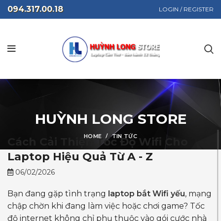
094.317.00.18
LOGIN / REGISTER
HUỲNH LONG STORE
HOME
TIN TỨC
Cách Cải Thiện Tốc Độ Wifi Cho
Laptop Hiệu Quả Từ A - Z
06/02/2026
Bạn đang gặp tình trạng
laptop bắt Wifi yếu
, mạng
chập chờn khi đang làm việc hoặc chơi game? Tốc
độ internet không chỉ phụ thuộc vào gói cước nhà