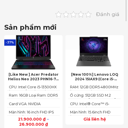
Đánh giá
Sản phẩm mới
-37%
[Like New ] Acer Predator
[New 100%] Lenovo LOQ
Helios Neo 2023 PHN16-71-
2024 15IAX9 (Core i5-
54W3 (Core i5-13500HX,
12450HX, 12GB, 512GB, RTX
CPU: Intel Core i5-13500HX
RAM: 12GB DDR5 4800MHz
16GB, 512GB, RTX 4050 6GB,
3050 6GB, 15.6″ FHD 144Hz)
(14 Cores/ 20 Threads, up
(up to 32GB)
16″ FHD 165Hz)
Ram: 16GB Loại Ram: DDR5
Ổ cứng: 512GB SSD M.2
to 4.70 GHz, 24MB)
4800MHz
2242 PCIe® 4.0x4 NVMe®
Card VGA: NVIDIA
CPU: Intel® Core™ i5-
GeForce RTX 4050 6GB
12450HX (2.00GHz up to
Màn hình: 16 inch FHD IPS
Màn hình: 15.6inch FHD
(140W)
4.40GHz, 12MB Cache)
165Hz SlimBezel, sRGB
(1920x1080) IPS 300nits
21.900.000
₫
–
Giá liên hệ
100%, Acer ComfyView,
Anti-glare, 100%sRGB,
26.900.000
₫
500 nits
144Hz