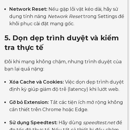
Network Reset:
Nếu gặp lỗi vặt kéo dài, hãy sử
dụng tính năng
Network Reset
trong Settings để
khôi phục cài đặt mạng gốc.
5. Dọn dẹp trình duyệt và kiểm
tra thực tế
Đôi khi mạng không chậm, nhưng trình duyệt của
bạn lại quá nặng:
Xóa Cache và Cookies:
Việc dọn dẹp trình duyệt
định kỳ giúp giảm độ trễ (latency) khi lướt web.
Gỡ bỏ Extension:
Tắt các tiện ích mở rộng không
cần thiết trên Chrome hoặc Edge.
Sử dụng Speedtest:
Hãy dùng
speedtest.net
để
đo tốc độ thực tế. Nếu tất cả thiết bị đều chậm,