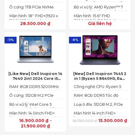
165HZ)
13700HX 3.7 GHz up to 5.0
2242 PCIe® 4.0x4 NVMe®
SDRAM)
Ổ cứng: 1TB PCIe NVMe
Bộ vi xử lý: AMD Ryzen™ 7
GHz 30MB
(2 slots nvme)
SED SSD
74355HS (8C / 16T, 3.8 /
Màn hình: 18'' FHD+(1920 x
Màn hình: 15.6" FHD
5.1GHz, 8MB L2 / 16MB L3)
1200) 165 Hz In-plane
(1920x1080) IPS 300nits
28.500.000
₫
Giá liên hệ
Switching (IPS)
Anti-glare, 100% sRGB,
Technology; ComfyView
144Hz, G-SYNC®
-11%
-8%
[Like New] Dell Inspiron 14
[New] Dell Inspiron 7445 2
7440 2in1 2024 Core i5
in 1 (Ryzen 5 8640HS, Ram
120U Ram 8GB SSD 512GB
8GB,SSD 512GB, AMD
RAM: 8GB DDR5 5200MHz
Công nghệ CPU :Ryzen 5
FHD+
Radeon,14 FHD+ Touch)
8640HS
Ổ cứng: 512GB M.2 PCIe
RAM: 8Gb DDR5 Tốc độ
NVMe SSD
BUS :5200MT/s
Bộ vi xử lý: Intel Core 5
Loại ổ đĩa :512GB M.2, PCIe
120U, 10 nhân (2P + 8E) / 12
NVMe, SSD
Màn hình: 14.0inch FHD+
Màn hình 14 inch FHD+
luồng
(1920 x 1200) 60Hz,250 nits
(1920 x 1200 pixels)
16.900.000
₫
–
15.500.000
₫
16.790.000
₫
21.900.000
₫