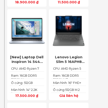
18.900.000
₫
11.500.000
₫
(1920 x 1080)
[New] Laptop Dell
Lenovo Legion
Inspiron 14 5445
Slim 5 16APH8
Ryzen 7-8840HS
(Ryzen 5 7640HS
CPU: AMD Ryzen 7
CPU: AMD Ryzen 5
(Ram 16GB SSD
RAM 16GB SSD
8840HS
7640HS
512GB AMD
512GB RTX 4060
Ram: 16GB DDR5
Ram: 16GB DDR5
5600MHz
5600MHZ
Radeon 780M Màn
16″ FHD+ 144Hz)
Ổ cứng: 512GB
Màn hình: 16" FHD+
14inch 2.2K)
PCIe® NVMe™ M.2
(1920x1200) IPS
Màn hình: 14" 2.2K
Ổ cứng:512GB M.2
SSD
(2240X1400)
2280 PCIe® 4.0 x4
17.500.000
₫
Giá liên hệ
SSD