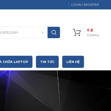
LOGIN / REGISTER
0
₫
 CATEGORY
0
items
A CHỮA LAPTOP
TIN TỨC
LIÊN HỆ