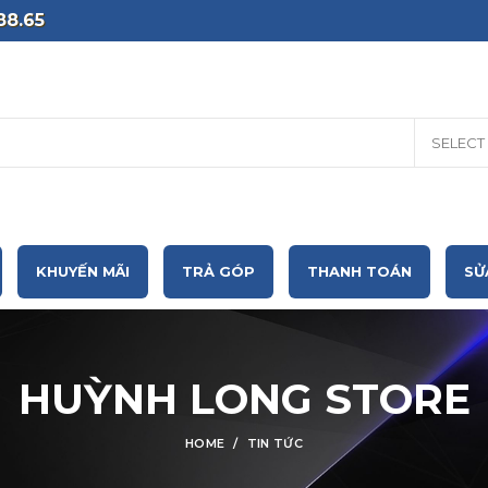
88.65
SELECT
KHUYẾN MÃI
TRẢ GÓP
THANH TOÁN
SỬ
HUỲNH LONG STORE
HOME
TIN TỨC