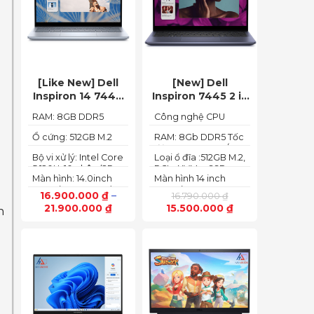
[Like New] Dell
[New] Dell
Inspiron 14 7440
Inspiron 7445 2 in
2in1 2024 Core i5
1 (Ryzen 5
RAM: 8GB DDR5
Công nghệ CPU
120U Ram 8GB
8640HS, Ram
5200MHz
:Ryzen 5 8640HS
SSD 512GB FHD+
8GB,SSD 512GB,
Ổ cứng: 512GB M.2
RAM: 8Gb DDR5 Tốc
PCIe NVMe SSD
độ BUS :5200MT/s
AMD Radeon,14
Bộ vi xử lý: Intel Core
Loại ổ đĩa :512GB M.2,
FHD+ Touch)
5 120U, 10 nhân (2P +
PCIe NVMe, SSD
Màn hình: 14.0inch
Màn hình 14 inch
8E) / 12 luồng
FHD+ (1920 x 1200)
FHD+ (1920 x 1200
16.900.000
₫
–
16.790.000
₫
60Hz,250 nits
pixels)
21.900.000
₫
15.500.000
₫
n