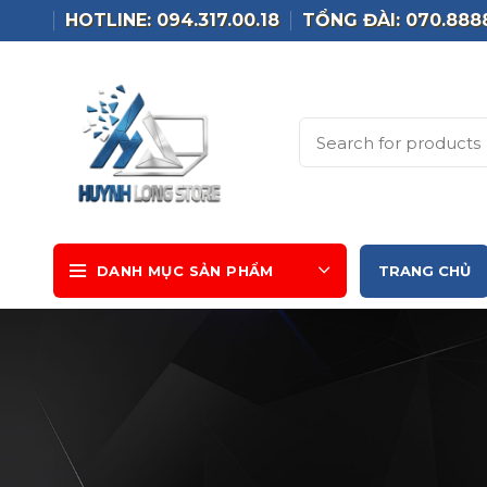
HOTLINE: 094.317.00.18
TỔNG ĐÀI: 070.888
DANH MỤC SẢN PHẨM
TRANG CHỦ