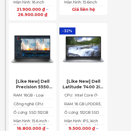
165Hz)
Màn hình: 16 inch
Màn hình: 15.6inch
6GB (140W)
up to 4.40GHz, 12MB
FHD IPS 165Hz
FHD (1920x1080) IPS
Cache)
21.900.000
₫
–
Giá liên hệ
SlimBezel, sRGB
300nits Anti-glare,
26.900.000
₫
100%, Acer
100%sRGB, 144Hz
ComfyView, 500 nits
-32%
[Like New] Dell
[Like New] Dell
Precision 5550
Latitude 7400 2in1
(Core i7-10850H,
TOUCH – Core i7
RAM: 16GB - Loại
CPU: Intel Core i7-
RAM 16GB, SSD
8665U | Ram 16G |
RAM: DDR4
8665U
512GB, Nvidia
SSD 512G | màn
Công nghệ CPU:
RAM: 16 GB LPDDR3,
Core i7-10750H, 6
tốc độ 2133 MHz
Quadro T1000 4G,
hình 14 inch FHD
Ổ cứng: SSD 512GB
Ổ cứng: 512GB SSD
nhân, 12 luồng
Màn 15.6” FHD+)
Cảm ứng x360
M.2 PCIe NVMe
M.2 PCIe NVMe
Màn hình: 15.6 inch -
Màn hình: IPS, kích
Độ phân giải: FHD+
thước 14.0 inch, độ
16.800.000
₫
–
9.500.000
₫
–
(1920 x 1200 px)
phân giải Full HD