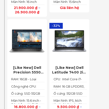
165Hz)
Màn hình: 16 inch
Màn hình: 15.6inch
6GB (140W)
up to 4.40GHz, 12MB
FHD IPS 165Hz
FHD (1920x1080) IPS
Cache)
21.900.000
₫
–
Giá liên hệ
SlimBezel, sRGB
300nits Anti-glare,
26.900.000
₫
100%, Acer
100%sRGB, 144Hz
ComfyView, 500 nits
-32%
[Like New] Dell
[Like New] Dell
Precision 5550
Latitude 7400 2in1
(Core i7-10850H,
TOUCH – Core i7
RAM: 16GB - Loại
CPU: Intel Core i7-
RAM 16GB, SSD
8665U | Ram 16G |
RAM: DDR4
8665U
512GB, Nvidia
SSD 512G | màn
Công nghệ CPU:
RAM: 16 GB LPDDR3,
Core i7-10750H, 6
tốc độ 2133 MHz
Quadro T1000 4G,
hình 14 inch FHD
Ổ cứng: SSD 512GB
Ổ cứng: 512GB SSD
nhân, 12 luồng
Màn 15.6” FHD+)
Cảm ứng x360
M.2 PCIe NVMe
M.2 PCIe NVMe
Màn hình: 15.6 inch -
Màn hình: IPS, kích
Độ phân giải: FHD+
thước 14.0 inch, độ
16.800.000
₫
–
9.500.000
₫
–
(1920 x 1200 px)
phân giải Full HD