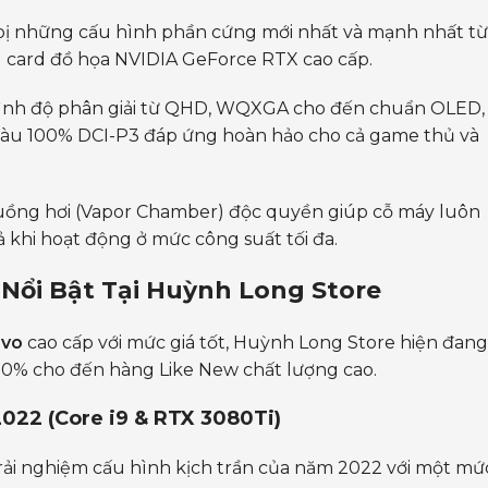
bị những cấu hình phần cứng mới nhất và mạnh nhất từ
ùng card đồ họa NVIDIA GeForce RTX cao cấp.
ình độ phân giải từ QHD, WQXGA cho đến chuẩn OLED,
 màu 100% DCI-P3 đáp ứng hoàn hảo cho cả game thủ và
uồng hơi (Vapor Chamber) độc quyền giúp cỗ máy luôn
 khi hoạt động ở mức công suất tối đa.
Nổi Bật Tại Huỳnh Long Store
ovo
cao cấp với mức giá tốt, Huỳnh Long Store hiện đang
00% cho đến hàng Like New chất lượng cao.
022 (Core i9 & RTX 3080Ti)
trải nghiệm cấu hình kịch trần của năm 2022 với một mứ