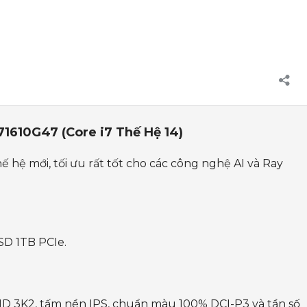
71610G47 (Core i7 Thế Hệ 14)
ế hệ mới, tối ưu rất tốt cho các công nghệ AI và Ray
D 1TB PCIe.
i QHD 3K2, tấm nền IPS, chuẩn màu 100% DCI-P3 và tần số