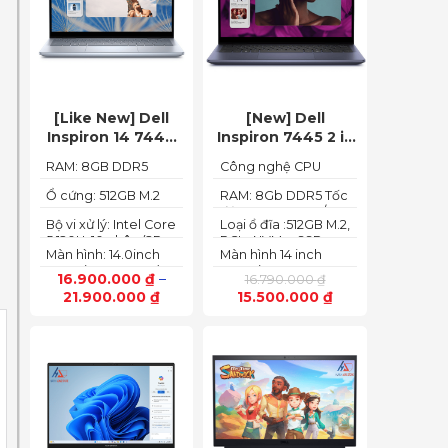
[Like New] Dell
[New] Dell
Inspiron 14 7440
Inspiron 7445 2 in
2in1 2024 Core i5
1 (Ryzen 5
RAM: 8GB DDR5
Công nghệ CPU
120U Ram 8GB
8640HS, Ram
5200MHz
:Ryzen 5 8640HS
SSD 512GB FHD+
8GB,SSD 512GB,
Ổ cứng: 512GB M.2
RAM: 8Gb DDR5 Tốc
PCIe NVMe SSD
độ BUS :5200MT/s
AMD Radeon,14
Bộ vi xử lý: Intel Core
Loại ổ đĩa :512GB M.2,
FHD+ Touch)
5 120U, 10 nhân (2P +
PCIe NVMe, SSD
Màn hình: 14.0inch
Màn hình 14 inch
8E) / 12 luồng
FHD+ (1920 x 1200)
FHD+ (1920 x 1200
16.900.000
₫
–
16.790.000
₫
60Hz,250 nits
pixels)
21.900.000
₫
15.500.000
₫