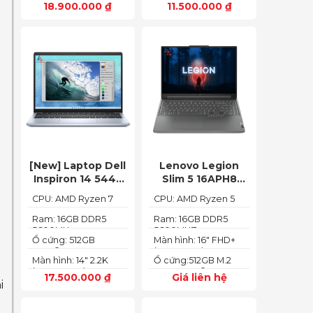
18.900.000
₫
11.500.000
₫
(1920 x 1080)
[New] Laptop Dell
Lenovo Legion
Inspiron 14 5445
Slim 5 16APH8
Ryzen 7-8840HS
(Ryzen 5 7640HS
CPU: AMD Ryzen 7
CPU: AMD Ryzen 5
(Ram 16GB SSD
RAM 16GB SSD
8840HS
7640HS
512GB AMD
512GB RTX 4060
Ram: 16GB DDR5
Ram: 16GB DDR5
5600MHz
5600MHZ
Radeon 780M Màn
16″ FHD+ 144Hz)
Ổ cứng: 512GB
Màn hình: 16" FHD+
14inch 2.2K)
PCIe® NVMe™ M.2
(1920x1200) IPS
Màn hình: 14" 2.2K
Ổ cứng:512GB M.2
SSD
(2240X1400)
2280 PCIe® 4.0 x4
17.500.000
₫
Giá liên hệ
SSD
i