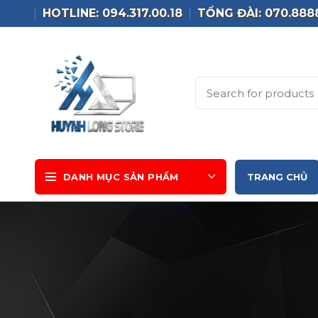
HOTLINE: 094.317.00.18
TỔNG ĐÀI: 070.888
DANH MỤC SẢN PHẨM
TRANG CHỦ