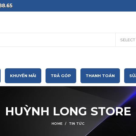
88.65
SELECT
KHUYẾN MÃI
TRẢ GÓP
THANH TOÁN
SỬ
HUỲNH LONG STORE
HOME
TIN TỨC