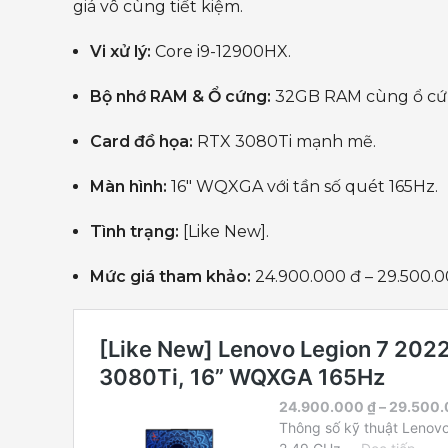
giá vô cùng tiết kiệm.
Vi xử lý:
Core i9-12900HX.
Bộ nhớ RAM & Ổ cứng:
32GB RAM cùng ổ cứng
Card đồ họa:
RTX 3080Ti mạnh mẽ.
Màn hình:
16″ WQXGA với tần số quét 165Hz.
Tình trạng:
[Like New].
Mức giá tham khảo:
24.900.000 đ – 29.500.0