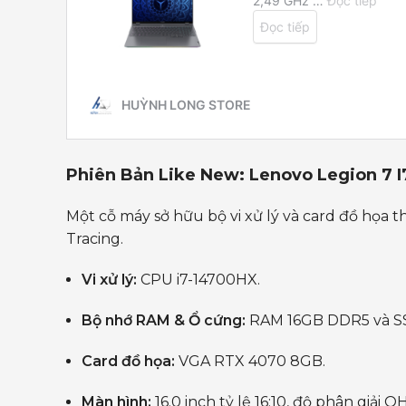
Phiên Bản Like New: Lenovo Legion 7 I
Một cỗ máy sở hữu bộ vi xử lý và card đồ họa th
Tracing.
Vi xử lý:
CPU i7-14700HX.
Bộ nhớ RAM & Ổ cứng:
RAM 16GB DDR5 và SS
Card đồ họa:
VGA RTX 4070 8GB.
Màn hình:
16.0 inch tỷ lệ 16:10, độ phân giả