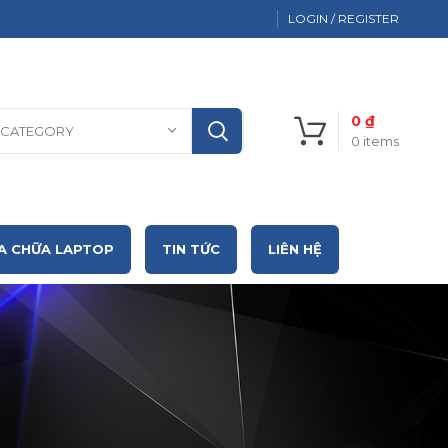
LOGIN / REGISTER
0
₫
 CATEGORY
0
items
A CHỮA LAPTOP
TIN TỨC
LIÊN HỆ