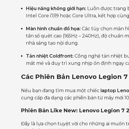
Hiệu năng không giới hạn:
Luôn được trang 
Intel Core i7/i9 hoặc Core Ultra, kết hợp c
Màn hình chuẩn đồ họa:
Các tùy chọn màn h
tần số quét cao (165Hz – 240Hz), độ chuẩn
nhà sáng tạo nội dung.
Tản nhiệt Coldfront:
Công nghệ tản nhiệt b
mát mẻ và duy trì xung nhịp ổn định ngay cả
Các Phiên Bản Lenovo Legion 7 
Nếu bạn đang tìm mua một chiếc
laptop Len
cung cấp đa dạng các phiên bản từ máy mới 1
Phiên Bản Like New: Lenovo Legion 7 2
Đây là lựa chọn tuyệt vời cho những ai muốn 