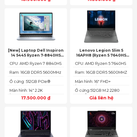
[New] Laptop Dell Inspiron
Lenovo Legion Slim 5
14 5445 Ryzen 7-8840HS
16APH8 (Ryzen 5 7640HS
(Ram 16GB SSD 512GB AMD
RAM 16GB SSD 512GB RTX
CPU: AMD Ryzen 7 8840HS
CPU: AMD Ryzen 5 7640HS
Radeon 780M Màn 14inch
4060 16″ FHD+ 144Hz)
2.2K)
Ram: 16GB DDR5 5600MHz
Ram: 16GB DDR5 5600MHZ
Ổ cứng: 512GB PCIe®
Màn hình: 16" FHD+
NVMe™ M.2 SSD
(1920x1200) IPS
Màn hình: 14" 2.2K
Ổ cứng:512GB M.2 2280
(2240X1400)
PCIe® 4.0 x4 SSD
17.500.000
₫
Giá liên hệ