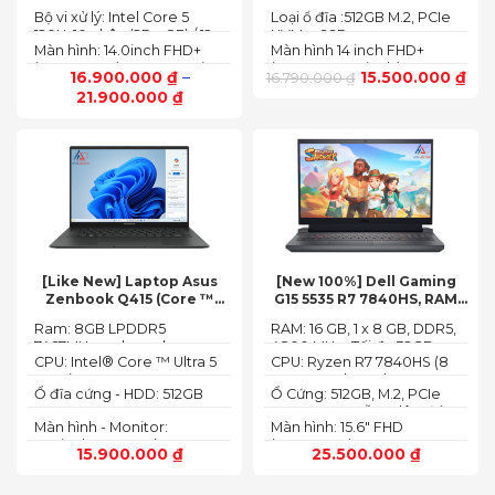
NVMe SSD
BUS :5200MT/s
Bộ vi xử lý: Intel Core 5
Loại ổ đĩa :512GB M.2, PCIe
120U, 10 nhân (2P + 8E) / 12
NVMe, SSD
Màn hình: 14.0inch FHD+
Màn hình 14 inch FHD+
luồng
(1920 x 1200) 60Hz,250 nits
(1920 x 1200 pixels)
16.900.000
₫
–
15.500.000
₫
16.790.000
₫
21.900.000
₫
[Like New] Laptop Asus
[New 100%] Dell Gaming
Zenbook Q415 (Core ™
G15 5535 R7 7840HS, RAM
Ultra 5 125H, Ram 8GB, SSD
16GB, SSD 512GB, RTX 4060
Ram: 8GB LPDDR5
RAM: 16 GB, 1 x 8 GB, DDR5,
512GB, 14.0inch WUXGA
8G, 15.6-inch FHD 165Hz
7467MHz on board
4800 MHz -Tối đa 32GB
OLED, Win 11)
Windows 11 Dark Shadow
CPU: Intel® Core ™ Ultra 5
CPU: Ryzen R7 7840HS (8
Gray
125H (3.60GHz up to
Cores, 16 Threads, 24MB
Ổ đĩa cứng - HDD: 512GB
Ổ Cứng: 512GB, M.2, PCIe
4.50GHz, 18MB Cache)
Cache, 3.80 GHz up to 5.1
M.2 PCIe Gen 4 NVMe SSD
NVMe, SSD-Hỗ trợ lên đến
GHz, 35-54W)
Màn hình - Monitor:
Màn hình: 15.6" FHD
4 TB (2 khe SSD)
14.0inch WUXGA (1920 x
(1920x1080) 165Hz, 3ms,
15.900.000
₫
25.500.000
₫
1200) 16:10, OLED, 500 nits,
sRGB-100%,
100% DCI-P3, Cảm ứng
ComfortViewPlus, NVIDIA