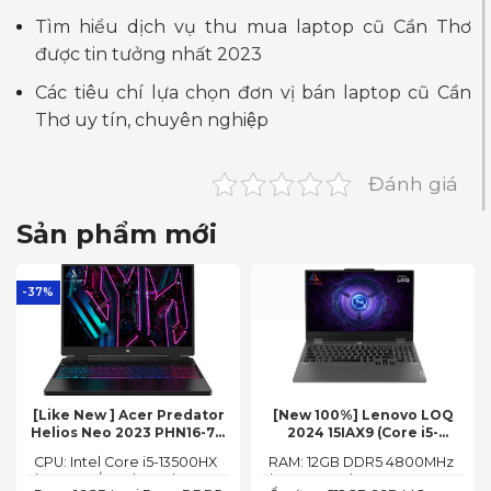
Tìm hiểu dịch vụ thu mua laptop cũ Cần Thơ
được tin tưởng nhất 2023
Các tiêu chí lựa chọn đơn vị bán laptop cũ Cần
Thơ uy tín, chuyên nghiệp
Đánh giá
Sản phẩm mới
-37%
[Like New ] Acer Predator
[New 100%] Lenovo LOQ
Helios Neo 2023 PHN16-71-
2024 15IAX9 (Core i5-
54W3 (Core i5-13500HX,
12450HX, 12GB, 512GB, RTX
CPU: Intel Core i5-13500HX
RAM: 12GB DDR5 4800MHz
16GB, 512GB, RTX 4050 6GB,
3050 6GB, 15.6″ FHD 144Hz)
(14 Cores/ 20 Threads, up
(up to 32GB)
16″ FHD 165Hz)