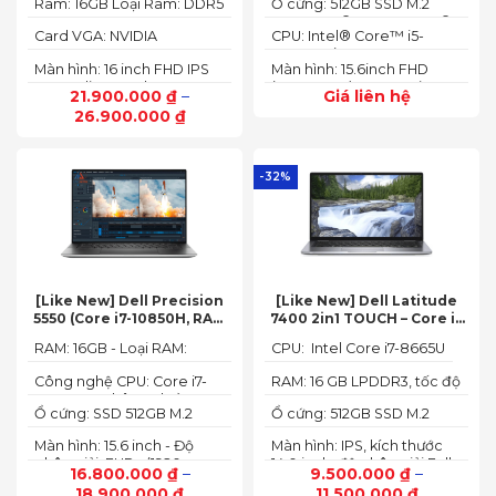
Ram: 16GB Loại Ram: DDR5
Ổ cứng: 512GB SSD M.2
to 4.70 GHz, 24MB)
4800MHz
2242 PCIe® 4.0x4 NVMe®
Card VGA: NVIDIA
CPU: Intel® Core™ i5-
GeForce RTX 4050 6GB
12450HX (2.00GHz up to
Màn hình: 16 inch FHD IPS
Màn hình: 15.6inch FHD
(140W)
4.40GHz, 12MB Cache)
165Hz SlimBezel, sRGB
(1920x1080) IPS 300nits
21.900.000
₫
–
Giá liên hệ
100%, Acer ComfyView,
Anti-glare, 100%sRGB,
26.900.000
₫
500 nits
144Hz
-32%
[Like New] Dell Precision
[Like New] Dell Latitude
5550 (Core i7-10850H, RAM
7400 2in1 TOUCH – Core i7
16GB, SSD 512GB, Nvidia
8665U | Ram 16G | SSD 512G |
RAM: 16GB - Loại RAM:
CPU: Intel Core i7-8665U
Quadro T1000 4G, Màn
màn hình 14 inch FHD Cảm
DDR4
15.6” FHD+)
ứng x360
Công nghệ CPU: Core i7-
RAM: 16 GB LPDDR3, tốc độ
10750H, 6 nhân, 12 luồng
2133 MHz
Ổ cứng: SSD 512GB M.2
Ổ cứng: 512GB SSD M.2
PCIe NVMe
PCIe NVMe
Màn hình: 15.6 inch - Độ
Màn hình: IPS, kích thước
phân giải: FHD+ (1920 x
14.0 inch, độ phân giải Full
16.800.000
₫
–
9.500.000
₫
–
1200 px)
HD (1920 x 1080)
18.900.000
₫
11.500.000
₫