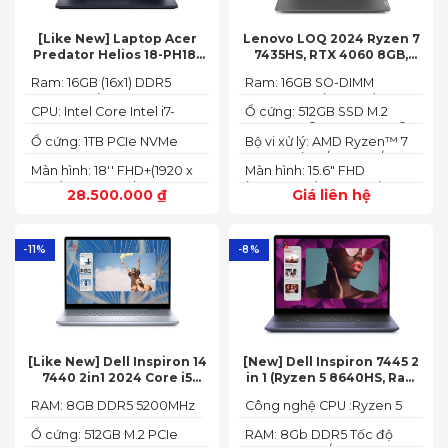
[Like New] Laptop Acer
Lenovo LOQ 2024 Ryzen 7
Predator Helios 18-PH18-
7435HS, RTX 4060 8GB,
71-756U 2023(Core Intel i7-
16GB, 512GB, 15.6′ FHD IPS
Ram: 16GB (16x1) DDR5
Ram: 16GB SO-DIMM
13700HX, RTX 4060 8GB,
144Hz, 100% sRGB
4800MHz (2x SO-DIMM
DDR5-5600 (max 64)
16GB, SSD 1TB, 18″ FHD+
CPU: Intel Core Intel i7-
Ổ cứng: 512GB SSD M.2
socket, up to 32GB
165HZ)
13700HX 3.7 GHz up to 5.0
2242 PCIe® 4.0x4 NVMe®
SDRAM)
Ổ cứng: 1TB PCIe NVMe
Bộ vi xử lý: AMD Ryzen™ 7
GHz 30MB
(2 slots nvme)
SED SSD
74355HS (8C / 16T, 3.8 /
Màn hình: 18'' FHD+(1920 x
Màn hình: 15.6" FHD
5.1GHz, 8MB L2 / 16MB L3)
1200) 165 Hz In-plane
(1920x1080) IPS 300nits
28.500.000
₫
Giá liên hệ
Switching (IPS)
Anti-glare, 100% sRGB,
Technology; ComfyView
144Hz, G-SYNC®
-11%
-8%
[Like New] Dell Inspiron 14
[New] Dell Inspiron 7445 2
7440 2in1 2024 Core i5
in 1 (Ryzen 5 8640HS, Ram
120U Ram 8GB SSD 512GB
8GB,SSD 512GB, AMD
RAM: 8GB DDR5 5200MHz
Công nghệ CPU :Ryzen 5
FHD+
Radeon,14 FHD+ Touch)
8640HS
Ổ cứng: 512GB M.2 PCIe
RAM: 8Gb DDR5 Tốc độ