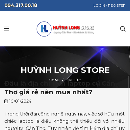
094.317.00.18
LOGIN / REGISTER
HUỲNH LONG STORE
HOME
TIN TỨC
Đâu là địa chỉ bán laptop cũ Cần
Thơ giá rẻ nên mua nhất?
10/01/2024
Trong thời đại công nghệ ngày nay, việc sở hữu một
chiếc laptop là điều không thể thiếu đối với nhiều
người tại Cần Thơ. Tuy nhiên để tìm kiếm địa chỉ uy