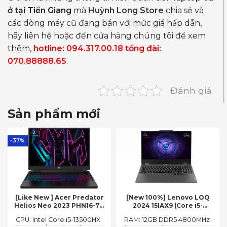
ở tại Tiền Giang
mà
Huỳnh Long Store
chia sẻ và
các dòng máy cũ đang bán với mức giá hấp dẫn,
hãy liên hệ hoặc đến cửa hàng chúng tôi để xem
thêm,
hotline: 094.317.00.18 tổng đài:
070.88888.65
.
Đánh giá
Sản phẩm mới
-37%
[Like New ] Acer Predator
[New 100%] Lenovo LOQ
Helios Neo 2023 PHN16-71-
2024 15IAX9 (Core i5-
54W3 (Core i5-13500HX,
12450HX, 12GB, 512GB, RTX
CPU: Intel Core i5-13500HX
RAM: 12GB DDR5 4800MHz
16GB, 512GB, RTX 4050 6GB,
3050 6GB, 15.6″ FHD 144Hz)