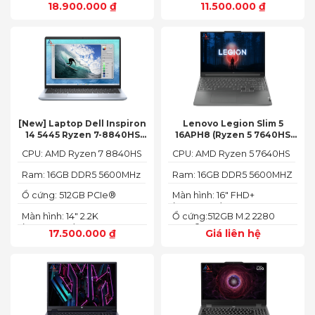
18.900.000
₫
11.500.000
₫
[New] Laptop Dell Inspiron
Lenovo Legion Slim 5
14 5445 Ryzen 7-8840HS
16APH8 (Ryzen 5 7640HS
(Ram 16GB SSD 512GB AMD
RAM 16GB SSD 512GB RTX
CPU: AMD Ryzen 7 8840HS
CPU: AMD Ryzen 5 7640HS
Radeon 780M Màn 14inch
4060 16″ FHD+ 144Hz)
2.2K)
Ram: 16GB DDR5 5600MHz
Ram: 16GB DDR5 5600MHZ
Ổ cứng: 512GB PCIe®
Màn hình: 16" FHD+
NVMe™ M.2 SSD
(1920x1200) IPS
Màn hình: 14" 2.2K
Ổ cứng:512GB M.2 2280
(2240X1400)
PCIe® 4.0 x4 SSD
17.500.000
₫
Giá liên hệ