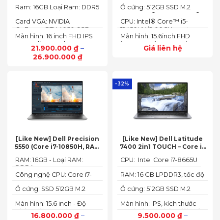
(14 Cores/ 20 Threads, up
(up to 32GB)
16″ FHD 165Hz)
Ram: 16GB Loại Ram: DDR5
Ổ cứng: 512GB SSD M.2
to 4.70 GHz, 24MB)
4800MHz
2242 PCIe® 4.0x4 NVMe®
Card VGA: NVIDIA
CPU: Intel® Core™ i5-
GeForce RTX 4050 6GB
12450HX (2.00GHz up to
Màn hình: 16 inch FHD IPS
Màn hình: 15.6inch FHD
(140W)
4.40GHz, 12MB Cache)
165Hz SlimBezel, sRGB
(1920x1080) IPS 300nits
21.900.000
₫
–
Giá liên hệ
100%, Acer ComfyView,
Anti-glare, 100%sRGB,
26.900.000
₫
500 nits
144Hz
-32%
[Like New] Dell Precision
[Like New] Dell Latitude
5550 (Core i7-10850H, RAM
7400 2in1 TOUCH – Core i7
16GB, SSD 512GB, Nvidia
8665U | Ram 16G | SSD 512G |
RAM: 16GB - Loại RAM:
CPU: Intel Core i7-8665U
Quadro T1000 4G, Màn
màn hình 14 inch FHD Cảm
DDR4
15.6” FHD+)
ứng x360
Công nghệ CPU: Core i7-
RAM: 16 GB LPDDR3, tốc độ
10750H, 6 nhân, 12 luồng
2133 MHz
Ổ cứng: SSD 512GB M.2
Ổ cứng: 512GB SSD M.2
PCIe NVMe
PCIe NVMe
Màn hình: 15.6 inch - Độ
Màn hình: IPS, kích thước
phân giải: FHD+ (1920 x
14.0 inch, độ phân giải Full
16.800.000
₫
–
9.500.000
₫
–
1200 px)
HD (1920 x 1080)