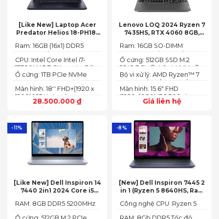
[Like New] Laptop Acer
Lenovo LOQ 2024 Ryzen 7
Predator Helios 18-PH18-
7435HS, RTX 4060 8GB,
71-756U 2023(Core Intel i7-
16GB, 512GB, 15.6′ FHD IPS
Ram: 16GB (16x1) DDR5
Ram: 16GB SO-DIMM
13700HX, RTX 4060 8GB,
144Hz, 100% sRGB
4800MHz (2x SO-DIMM
DDR5-5600 (max 64)
16GB, SSD 1TB, 18″ FHD+
CPU: Intel Core Intel i7-
Ổ cứng: 512GB SSD M.2
socket, up to 32GB
165HZ)
13700HX 3.7 GHz up to 5.0
2242 PCIe® 4.0x4 NVMe®
SDRAM)
Ổ cứng: 1TB PCIe NVMe
Bộ vi xử lý: AMD Ryzen™ 7
GHz 30MB
(2 slots nvme)
SED SSD
74355HS (8C / 16T, 3.8 /
Màn hình: 18'' FHD+(1920 x
Màn hình: 15.6" FHD
5.1GHz, 8MB L2 / 16MB L3)
1200) 165 Hz In-plane
(1920x1080) IPS 300nits
28.500.000
₫
Giá liên hệ
Switching (IPS)
Anti-glare, 100% sRGB,
Technology; ComfyView
144Hz, G-SYNC®
-11%
-8%
[Like New] Dell Inspiron 14
[New] Dell Inspiron 7445 2
7440 2in1 2024 Core i5
in 1 (Ryzen 5 8640HS, Ram
120U Ram 8GB SSD 512GB
8GB,SSD 512GB, AMD
RAM: 8GB DDR5 5200MHz
Công nghệ CPU :Ryzen 5
FHD+
Radeon,14 FHD+ Touch)
8640HS
Ổ cứng: 512GB M.2 PCIe
RAM: 8Gb DDR5 Tốc độ