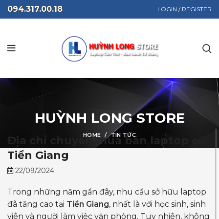
094.317.00.18
LOGIN / REGISTER
HUỲNH LONG STORE
HOME
TIN TỨC
Địa chỉ chuyên mua bán laptop cũ
Tiền Giang
22/09/2024
Trong những năm gần đây, nhu cầu sở hữu laptop
đã tăng cao tại
Tiền Giang
, nhất là với học sinh, sinh
viên và người làm việc văn phòng. Tuy nhiên, không