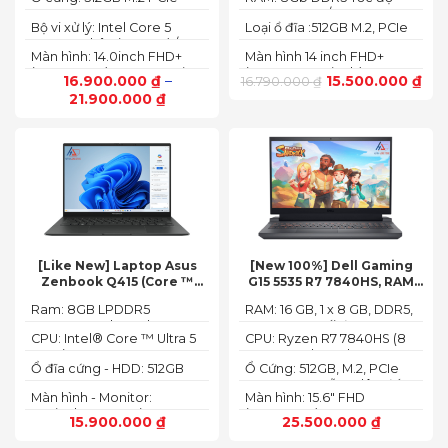
NVMe SSD
BUS :5200MT/s
Bộ vi xử lý: Intel Core 5
Loại ổ đĩa :512GB M.2, PCIe
120U, 10 nhân (2P + 8E) / 12
NVMe, SSD
Màn hình: 14.0inch FHD+
Màn hình 14 inch FHD+
luồng
(1920 x 1200) 60Hz,250 nits
(1920 x 1200 pixels)
16.900.000
₫
–
15.500.000
₫
16.790.000
₫
21.900.000
₫
[Like New] Laptop Asus
[New 100%] Dell Gaming
Zenbook Q415 (Core ™
G15 5535 R7 7840HS, RAM
Ultra 5 125H, Ram 8GB, SSD
16GB, SSD 512GB, RTX 4060
Ram: 8GB LPDDR5
RAM: 16 GB, 1 x 8 GB, DDR5,
512GB, 14.0inch WUXGA
8G, 15.6-inch FHD 165Hz
7467MHz on board
4800 MHz -Tối đa 32GB
OLED, Win 11)
Windows 11 Dark Shadow
CPU: Intel® Core ™ Ultra 5
CPU: Ryzen R7 7840HS (8
Gray
125H (3.60GHz up to
Cores, 16 Threads, 24MB
Ổ đĩa cứng - HDD: 512GB
Ổ Cứng: 512GB, M.2, PCIe
4.50GHz, 18MB Cache)
Cache, 3.80 GHz up to 5.1
M.2 PCIe Gen 4 NVMe SSD
NVMe, SSD-Hỗ trợ lên đến
GHz, 35-54W)
Màn hình - Monitor:
Màn hình: 15.6" FHD
4 TB (2 khe SSD)
14.0inch WUXGA (1920 x
(1920x1080) 165Hz, 3ms,
15.900.000
₫
25.500.000
₫
1200) 16:10, OLED, 500 nits,
sRGB-100%,
100% DCI-P3, Cảm ứng
ComfortViewPlus, NVIDIA