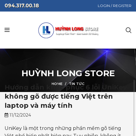
094.317.00.18
LOGIN / REGISTER
HUỲNH LONG STORE
HOME
TIN TỨC
Hướng dẫn khắc phục 6 lỗi UniKey
không gõ được tiếng Việt trên
laptop và máy tính
11/12/2024
UniKey là một trong những phần mềm gõ tiếng
Việt phổ biến nhất hiện nay. Tuy nhiên, không ít