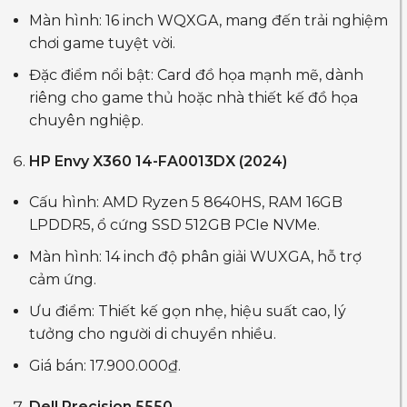
Màn hình: 16 inch WQXGA, mang đến trải nghiệm
chơi game tuyệt vời.
Đặc điểm nổi bật: Card đồ họa mạnh mẽ, dành
riêng cho game thủ hoặc nhà thiết kế đồ họa
chuyên nghiệp.
HP Envy X360 14-FA0013DX (2024)
Cấu hình: AMD Ryzen 5 8640HS, RAM 16GB
LPDDR5, ổ cứng SSD 512GB PCIe NVMe.
Màn hình: 14 inch độ phân giải WUXGA, hỗ trợ
cảm ứng.
Ưu điểm: Thiết kế gọn nhẹ, hiệu suất cao, lý
tưởng cho người di chuyển nhiều.
Giá bán: 17.900.000₫.
Dell Precision 5550