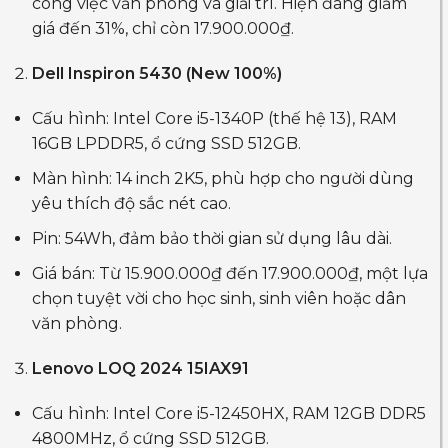
công việc văn phòng và giải trí. Hiện đang giảm
giá đến 31%, chỉ còn 17.900.000₫.
Dell Inspiron 5430 (New 100%)
Cấu hình: Intel Core i5-1340P (thế hệ 13), RAM
16GB LPDDR5, ổ cứng SSD 512GB.
Màn hình: 14 inch 2K5, phù hợp cho người dùng
yêu thích độ sắc nét cao.
Pin: 54Wh, đảm bảo thời gian sử dụng lâu dài.
Giá bán: Từ 15.900.000₫ đến 17.900.000₫, một lựa
chọn tuyệt vời cho học sinh, sinh viên hoặc dân
văn phòng.
Lenovo LOQ 2024 15IAX91
Cấu hình: Intel Core i5-12450HX, RAM 12GB DDR5
4800MHz, ổ cứng SSD 512GB.