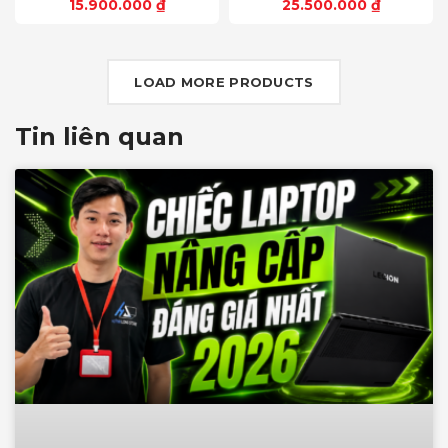
15.900.000
₫
25.500.000
₫
1200) 16:10, OLED, 500 nits,
sRGB-100%,
100% DCI-P3, Cảm ứng
ComfortViewPlus, NVIDIA
G-SYNC+DDS
LOAD MORE PRODUCTS
Tin liên quan