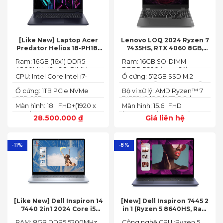
[Like New] Laptop Acer
Lenovo LOQ 2024 Ryzen 7
Predator Helios 18-PH18-
7435HS, RTX 4060 8GB,
71-756U 2023(Core Intel i7-
16GB, 512GB, 15.6′ FHD IPS
Ram: 16GB (16x1) DDR5
Ram: 16GB SO-DIMM
13700HX, RTX 4060 8GB,
144Hz, 100% sRGB
4800MHz (2x SO-DIMM
DDR5-5600 (max 64)
16GB, SSD 1TB, 18″ FHD+
CPU: Intel Core Intel i7-
Ổ cứng: 512GB SSD M.2
socket, up to 32GB
165HZ)
13700HX 3.7 GHz up to 5.0
2242 PCIe® 4.0x4 NVMe®
SDRAM)
Ổ cứng: 1TB PCIe NVMe
Bộ vi xử lý: AMD Ryzen™ 7
GHz 30MB
(2 slots nvme)
SED SSD
74355HS (8C / 16T, 3.8 /
Màn hình: 18'' FHD+(1920 x
Màn hình: 15.6" FHD
5.1GHz, 8MB L2 / 16MB L3)
1200) 165 Hz In-plane
(1920x1080) IPS 300nits
28.500.000
₫
Giá liên hệ
Switching (IPS)
Anti-glare, 100% sRGB,
Technology; ComfyView
144Hz, G-SYNC®
-11%
-8%
[Like New] Dell Inspiron 14
[New] Dell Inspiron 7445 2
7440 2in1 2024 Core i5
in 1 (Ryzen 5 8640HS, Ram
120U Ram 8GB SSD 512GB
8GB,SSD 512GB, AMD
RAM: 8GB DDR5 5200MHz
Công nghệ CPU :Ryzen 5