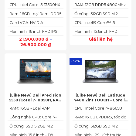
54W3 (Core i5-13500HX,
12450HX, 12GB, 512GB, RTX
CPU: Intel Core i5-13500HX
RAM: 12GB DDR5 4800MHz
16GB, 512GB, RTX 4050 6GB,
3050 6GB, 15.6″ FHD 144Hz)
(14 Cores/ 20 Threads, up
(up to 32GB)
16″ FHD 165Hz)
Ram: 16GB Loại Ram: DDR5
Ổ cứng: 512GB SSD M.2
to 4.70 GHz, 24MB)
4800MHz
2242 PCIe® 4.0x4 NVMe®
Card VGA: NVIDIA
CPU: Intel® Core™ i5-
GeForce RTX 4050 6GB
12450HX (2.00GHz up to
Màn hình: 16 inch FHD IPS
Màn hình: 15.6inch FHD
(140W)
4.40GHz, 12MB Cache)
165Hz SlimBezel, sRGB
(1920x1080) IPS 300nits
21.900.000
₫
–
Giá liên hệ
100%, Acer ComfyView,
Anti-glare, 100%sRGB,
26.900.000
₫
500 nits
144Hz
-32%
[Like New] Dell Precision
[Like New] Dell Latitude
5550 (Core i7-10850H, RAM
7400 2in1 TOUCH – Core i7
16GB, SSD 512GB, Nvidia
8665U | Ram 16G | SSD 512G |
RAM: 16GB - Loại RAM:
CPU: Intel Core i7-8665U
Quadro T1000 4G, Màn
màn hình 14 inch FHD Cảm
DDR4
15.6” FHD+)
ứng x360
Công nghệ CPU: Core i7-
RAM: 16 GB LPDDR3, tốc độ
10750H, 6 nhân, 12 luồng
2133 MHz
Ổ cứng: SSD 512GB M.2
Ổ cứng: 512GB SSD M.2
PCIe NVMe
PCIe NVMe
Màn hình: 15.6 inch - Độ
Màn hình: IPS, kích thước