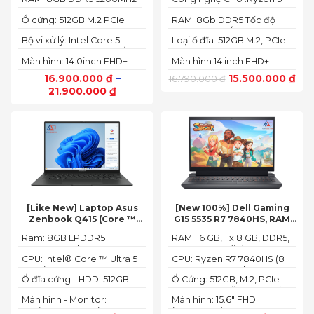
FHD+
Radeon,14 FHD+ Touch)
8640HS
Ổ cứng: 512GB M.2 PCIe
RAM: 8Gb DDR5 Tốc độ
NVMe SSD
BUS :5200MT/s
Bộ vi xử lý: Intel Core 5
Loại ổ đĩa :512GB M.2, PCIe
120U, 10 nhân (2P + 8E) / 12
NVMe, SSD
Màn hình: 14.0inch FHD+
Màn hình 14 inch FHD+
luồng
(1920 x 1200) 60Hz,250 nits
(1920 x 1200 pixels)
16.900.000
₫
–
15.500.000
₫
16.790.000
₫
21.900.000
₫
[Like New] Laptop Asus
[New 100%] Dell Gaming
Zenbook Q415 (Core ™
G15 5535 R7 7840HS, RAM
Ultra 5 125H, Ram 8GB, SSD
16GB, SSD 512GB, RTX 4060
Ram: 8GB LPDDR5
RAM: 16 GB, 1 x 8 GB, DDR5,
512GB, 14.0inch WUXGA
8G, 15.6-inch FHD 165Hz
7467MHz on board
4800 MHz -Tối đa 32GB
OLED, Win 11)
Windows 11 Dark Shadow
CPU: Intel® Core ™ Ultra 5
CPU: Ryzen R7 7840HS (8
Gray
125H (3.60GHz up to
Cores, 16 Threads, 24MB
Ổ đĩa cứng - HDD: 512GB
Ổ Cứng: 512GB, M.2, PCIe
4.50GHz, 18MB Cache)
Cache, 3.80 GHz up to 5.1
M.2 PCIe Gen 4 NVMe SSD
NVMe, SSD-Hỗ trợ lên đến
GHz, 35-54W)
Màn hình - Monitor:
Màn hình: 15.6" FHD
4 TB (2 khe SSD)
14.0inch WUXGA (1920 x
(1920x1080) 165Hz, 3ms,