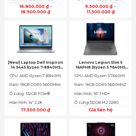
phân giải: FHD+ (1920 x
14.0 inch, độ phân giải Full
16.800.000
₫
–
9.500.000
₫
–
1200 px)
HD (1920 x 1080)
18.900.000
₫
11.500.000
₫
[New] Laptop Dell Inspiron
Lenovo Legion Slim 5
14 5445 Ryzen 7-8840HS
16APH8 (Ryzen 5 7640HS
(Ram 16GB SSD 512GB AMD
RAM 16GB SSD 512GB RTX
CPU: AMD Ryzen 7 8840HS
CPU: AMD Ryzen 5 7640HS
Radeon 780M Màn 14inch
4060 16″ FHD+ 144Hz)
2.2K)
Ram: 16GB DDR5 5600MHz
Ram: 16GB DDR5 5600MHZ
Ổ cứng: 512GB PCIe®
Màn hình: 16" FHD+
NVMe™ M.2 SSD
(1920x1200) IPS
Màn hình: 14" 2.2K
Ổ cứng:512GB M.2 2280
(2240X1400)
PCIe® 4.0 x4 SSD
17.500.000
₫
Giá liên hệ