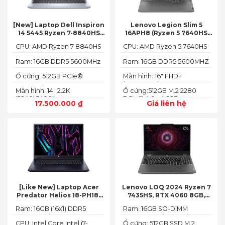
[New] Laptop Dell Inspiron
Lenovo Legion Slim 5
14 5445 Ryzen 7-8840HS
16APH8 (Ryzen 5 7640HS
(Ram 16GB SSD 512GB AMD
RAM 16GB SSD 512GB RTX
CPU: AMD Ryzen 7 8840HS
CPU: AMD Ryzen 5 7640HS
Radeon 780M Màn 14inch
4060 16″ FHD+ 144Hz)
2.2K)
Ram: 16GB DDR5 5600MHz
Ram: 16GB DDR5 5600MHZ
Ổ cứng: 512GB PCIe®
Màn hình: 16" FHD+
NVMe™ M.2 SSD
(1920x1200) IPS
Màn hình: 14" 2.2K
Ổ cứng:512GB M.2 2280
(2240X1400)
PCIe® 4.0 x4 SSD
17.500.000
₫
Giá liên hệ
[Like New] Laptop Acer
Lenovo LOQ 2024 Ryzen 7
Predator Helios 18-PH18-
7435HS, RTX 4060 8GB,
71-756U 2023(Core Intel i7-
16GB, 512GB, 15.6′ FHD IPS
Ram: 16GB (16x1) DDR5
Ram: 16GB SO-DIMM
13700HX, RTX 4060 8GB,
144Hz, 100% sRGB
4800MHz (2x SO-DIMM
DDR5-5600 (max 64)
16GB, SSD 1TB, 18″ FHD+
CPU: Intel Core Intel i7-
Ổ cứng: 512GB SSD M.2
socket, up to 32GB