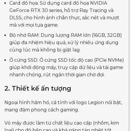
Card đồ họa: Sử dụng card đồ họa NVIDIA
GeForce RTX 30 series, hỗ trợ Ray Tracing và
DLSS, cho hình ảnh chân thực, sắc nét và mượt
mà với mọi tựa game.
Bộ nhớ RAM: Dung lượng RAM lớn (16GB, 32GB)
giúp đa nhiệm hiệu quả, xử lý nhiều ứng dụng
cùng lúc mà không bị giật lag.
Ổ cứng SSD: Ổ cứng SSD tốc độ cao (PCIe NVMe)
giúp khởi động máy, truy cập dữ liệu và tải game
nhanh chóng, rút ngắn thời gian chờ đợi.
2. Thiết kế ấn tượng
Ngoại hình hầm hố, cá tính với logo Legion nổi bật,
mang đậm phong cách gaming.
Vỏ máy được làm từ chất liệu cao cấp (nhôm, kim
loại) cho độ bền cao và khả năng tản nhiệt tốt.