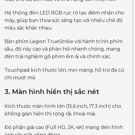
Hệ thống đèn LED RGB rực rỡ tạo điểm nhấn cho
máy, giúp bạn thỏa sức sáng tạo với nhiều chế độ
màu sắc khác nhau.
Bàn phím Legion TrueStrike với hành trình phím
sâu, độ nảy cao và phản hồi nhanh chóng, mang
đến trải nghiệm gõ phím êm ái và chính xác.
Touchpad kích thước lớn, mịn màng, hỗ trợ đa cử
chỉ mượt mà.
3. Màn hình hiển thị sắc nét
Kích thước màn hình lớn (15.6 inch, 17.3 inch) cho
không gian hiển thị rộng rãi, thoải mái.
Độ phân giải cao (Full HD, 2K, 4K) mang đến hình
ảnh sắc nét, sống động.