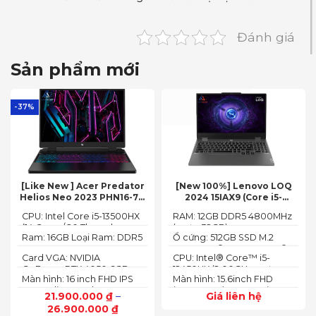
Đánh giá
Sản phẩm mới
-37%
[Like New ] Acer Predator
[New 100%] Lenovo LOQ
Helios Neo 2023 PHN16-71-
2024 15IAX9 (Core i5-
54W3 (Core i5-13500HX,
12450HX, 12GB, 512GB, RTX
CPU: Intel Core i5-13500HX
RAM: 12GB DDR5 4800MHz
16GB, 512GB, RTX 4050 6GB,
3050 6GB, 15.6″ FHD 144Hz)
(14 Cores/ 20 Threads, up
(up to 32GB)
16″ FHD 165Hz)
Ram: 16GB Loại Ram: DDR5
Ổ cứng: 512GB SSD M.2
to 4.70 GHz, 24MB)
4800MHz
2242 PCIe® 4.0x4 NVMe®
Card VGA: NVIDIA
CPU: Intel® Core™ i5-
GeForce RTX 4050 6GB
12450HX (2.00GHz up to
Màn hình: 16 inch FHD IPS
Màn hình: 15.6inch FHD
(140W)
4.40GHz, 12MB Cache)
165Hz SlimBezel, sRGB
(1920x1080) IPS 300nits
21.900.000
₫
–
Giá liên hệ
100%, Acer ComfyView,
Anti-glare, 100%sRGB,
26.900.000
₫
500 nits
144Hz