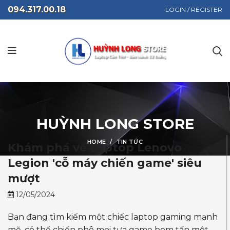
094.317.00.18
LOGIN / REGISTER
HUỲNH LONG STORE
HOME
TIN TỨC
Khám phá về Laptop Lenovo
Legion 'cỗ máy chiến game' siêu
mượt
12/05/2024
Bạn đang tìm kiếm một chiếc laptop gaming mạnh
mẽ, có thể chiến phô mọi tựa game bom tấn một