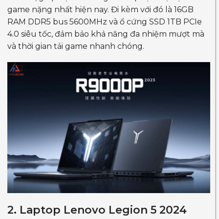
game nặng nhất hiện nay. Đi kèm với đó là 16GB
RAM DDR5 bus 5600MHz và ổ cứng SSD 1TB PCIe
4.0 siêu tốc, đảm bảo khả năng đa nhiệm mượt mà
và thời gian tải game nhanh chóng.
2. Laptop Lenovo Legion 5 2024