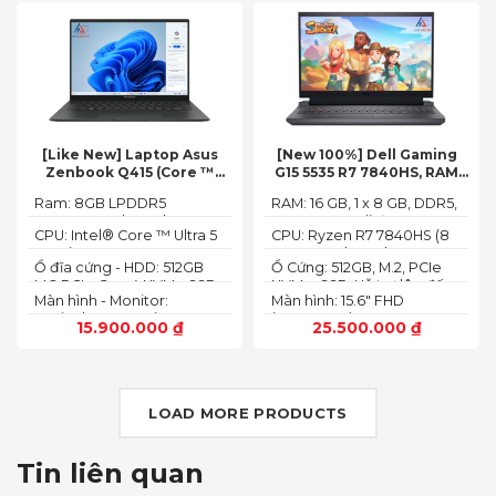
[Like New] Laptop Asus
[New 100%] Dell Gaming
Zenbook Q415 (Core ™
G15 5535 R7 7840HS, RAM
Ultra 5 125H, Ram 8GB, SSD
16GB, SSD 512GB, RTX 4060
Ram: 8GB LPDDR5
RAM: 16 GB, 1 x 8 GB, DDR5,
512GB, 14.0inch WUXGA
8G, 15.6-inch FHD 165Hz
7467MHz on board
4800 MHz -Tối đa 32GB
OLED, Win 11)
Windows 11 Dark Shadow
CPU: Intel® Core ™ Ultra 5
CPU: Ryzen R7 7840HS (8
Gray
125H (3.60GHz up to
Cores, 16 Threads, 24MB
Ổ đĩa cứng - HDD: 512GB
Ổ Cứng: 512GB, M.2, PCIe
4.50GHz, 18MB Cache)
Cache, 3.80 GHz up to 5.1
M.2 PCIe Gen 4 NVMe SSD
NVMe, SSD-Hỗ trợ lên đến
GHz, 35-54W)
Màn hình - Monitor:
Màn hình: 15.6" FHD
4 TB (2 khe SSD)
14.0inch WUXGA (1920 x
(1920x1080) 165Hz, 3ms,
15.900.000
₫
25.500.000
₫
1200) 16:10, OLED, 500 nits,
sRGB-100%,
100% DCI-P3, Cảm ứng
ComfortViewPlus, NVIDIA
G-SYNC+DDS
LOAD MORE PRODUCTS
Tin liên quan