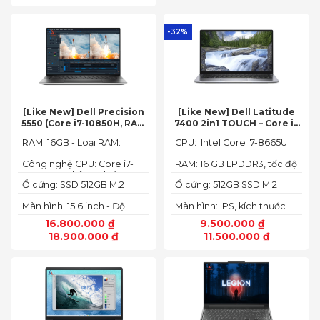
-32%
[Like New] Dell Precision
[Like New] Dell Latitude
5550 (Core i7-10850H, RAM
7400 2in1 TOUCH – Core i7
16GB, SSD 512GB, Nvidia
8665U | Ram 16G | SSD 512G |
RAM: 16GB - Loại RAM:
CPU: Intel Core i7-8665U
Quadro T1000 4G, Màn
màn hình 14 inch FHD Cảm
DDR4
15.6” FHD+)
ứng x360
Công nghệ CPU: Core i7-
RAM: 16 GB LPDDR3, tốc độ
10750H, 6 nhân, 12 luồng
2133 MHz
Ổ cứng: SSD 512GB M.2
Ổ cứng: 512GB SSD M.2
PCIe NVMe
PCIe NVMe
Màn hình: 15.6 inch - Độ
Màn hình: IPS, kích thước
phân giải: FHD+ (1920 x
14.0 inch, độ phân giải Full
16.800.000
₫
–
9.500.000
₫
–
1200 px)
HD (1920 x 1080)
18.900.000
₫
11.500.000
₫