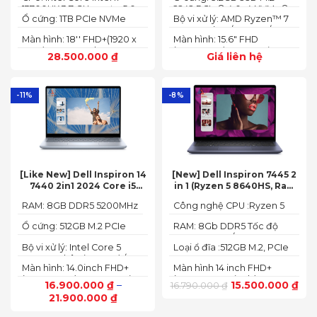
165HZ)
13700HX 3.7 GHz up to 5.0
2242 PCIe® 4.0x4 NVMe®
SDRAM)
Ổ cứng: 1TB PCIe NVMe
Bộ vi xử lý: AMD Ryzen™ 7
GHz 30MB
(2 slots nvme)
SED SSD
74355HS (8C / 16T, 3.8 /
Màn hình: 18'' FHD+(1920 x
Màn hình: 15.6" FHD
5.1GHz, 8MB L2 / 16MB L3)
1200) 165 Hz In-plane
(1920x1080) IPS 300nits
28.500.000
₫
Giá liên hệ
Switching (IPS)
Anti-glare, 100% sRGB,
Technology; ComfyView
144Hz, G-SYNC®
-11%
-8%
[Like New] Dell Inspiron 14
[New] Dell Inspiron 7445 2
7440 2in1 2024 Core i5
in 1 (Ryzen 5 8640HS, Ram
120U Ram 8GB SSD 512GB
8GB,SSD 512GB, AMD
RAM: 8GB DDR5 5200MHz
Công nghệ CPU :Ryzen 5
FHD+
Radeon,14 FHD+ Touch)
8640HS
Ổ cứng: 512GB M.2 PCIe
RAM: 8Gb DDR5 Tốc độ
NVMe SSD
BUS :5200MT/s
Bộ vi xử lý: Intel Core 5
Loại ổ đĩa :512GB M.2, PCIe
120U, 10 nhân (2P + 8E) / 12
NVMe, SSD
Màn hình: 14.0inch FHD+
Màn hình 14 inch FHD+
luồng
(1920 x 1200) 60Hz,250 nits
(1920 x 1200 pixels)
16.900.000
₫
–
15.500.000
₫
16.790.000
₫
21.900.000
₫