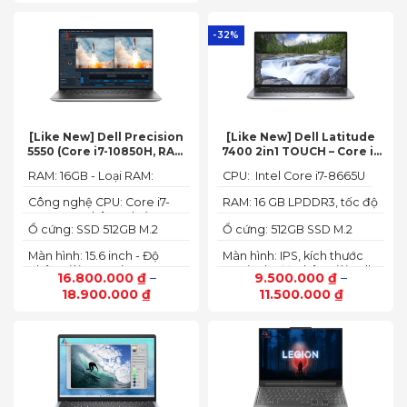
-32%
[Like New] Dell Precision
[Like New] Dell Latitude
5550 (Core i7-10850H, RAM
7400 2in1 TOUCH – Core i7
16GB, SSD 512GB, Nvidia
8665U | Ram 16G | SSD 512G |
RAM: 16GB - Loại RAM:
CPU: Intel Core i7-8665U
Quadro T1000 4G, Màn
màn hình 14 inch FHD Cảm
DDR4
15.6” FHD+)
ứng x360
Công nghệ CPU: Core i7-
RAM: 16 GB LPDDR3, tốc độ
10750H, 6 nhân, 12 luồng
2133 MHz
Ổ cứng: SSD 512GB M.2
Ổ cứng: 512GB SSD M.2
PCIe NVMe
PCIe NVMe
Màn hình: 15.6 inch - Độ
Màn hình: IPS, kích thước
phân giải: FHD+ (1920 x
14.0 inch, độ phân giải Full
16.800.000
₫
–
9.500.000
₫
–
1200 px)
HD (1920 x 1080)
18.900.000
₫
11.500.000
₫