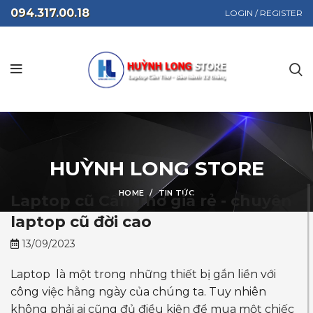
094.317.00.18
LOGIN / REGISTER
HUỲNH LONG STORE
HOME
TIN TỨC
Laptop cũ Cần Thơ giá rẻ - chuyên
laptop cũ đời cao
13/09/2023
Laptop là một trong những thiết bị gắn liền với
công việc hằng ngày của chúng ta. Tuy nhiên
không phải ai cũng đủ điều kiện để mua một chiếc