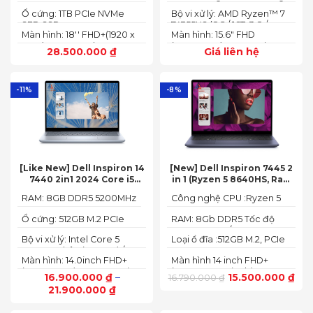
13700HX 3.7 GHz up to 5.0
2242 PCIe® 4.0x4 NVMe®
SDRAM)
Ổ cứng: 1TB PCIe NVMe
Bộ vi xử lý: AMD Ryzen™ 7
GHz 30MB
(2 slots nvme)
SED SSD
74355HS (8C / 16T, 3.8 /
Màn hình: 18'' FHD+(1920 x
Màn hình: 15.6" FHD
5.1GHz, 8MB L2 / 16MB L3)
1200) 165 Hz In-plane
(1920x1080) IPS 300nits
28.500.000
₫
Giá liên hệ
Switching (IPS)
Anti-glare, 100% sRGB,
Technology; ComfyView
144Hz, G-SYNC®
-11%
-8%
[Like New] Dell Inspiron 14
[New] Dell Inspiron 7445 2
7440 2in1 2024 Core i5
in 1 (Ryzen 5 8640HS, Ram
120U Ram 8GB SSD 512GB
8GB,SSD 512GB, AMD
RAM: 8GB DDR5 5200MHz
Công nghệ CPU :Ryzen 5
FHD+
Radeon,14 FHD+ Touch)
8640HS
Ổ cứng: 512GB M.2 PCIe
RAM: 8Gb DDR5 Tốc độ
NVMe SSD
BUS :5200MT/s
Bộ vi xử lý: Intel Core 5
Loại ổ đĩa :512GB M.2, PCIe
120U, 10 nhân (2P + 8E) / 12
NVMe, SSD
Màn hình: 14.0inch FHD+
Màn hình 14 inch FHD+
luồng
(1920 x 1200) 60Hz,250 nits
(1920 x 1200 pixels)
16.900.000
₫
–
15.500.000
₫
16.790.000
₫
21.900.000
₫