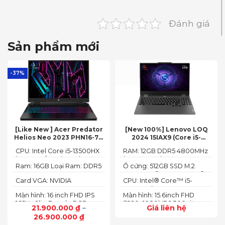
Đánh giá
Sản phẩm mới
-37%
[Like New ] Acer Predator
[New 100%] Lenovo LOQ
Helios Neo 2023 PHN16-71-
2024 15IAX9 (Core i5-
54W3 (Core i5-13500HX,
12450HX, 12GB, 512GB, RTX
CPU: Intel Core i5-13500HX
RAM: 12GB DDR5 4800MHz
16GB, 512GB, RTX 4050 6GB,
3050 6GB, 15.6″ FHD 144Hz)
(14 Cores/ 20 Threads, up
(up to 32GB)
16″ FHD 165Hz)
Ram: 16GB Loại Ram: DDR5
Ổ cứng: 512GB SSD M.2
to 4.70 GHz, 24MB)
4800MHz
2242 PCIe® 4.0x4 NVMe®
Card VGA: NVIDIA
CPU: Intel® Core™ i5-
GeForce RTX 4050 6GB
12450HX (2.00GHz up to
Màn hình: 16 inch FHD IPS
Màn hình: 15.6inch FHD
(140W)
4.40GHz, 12MB Cache)
165Hz SlimBezel, sRGB
(1920x1080) IPS 300nits
21.900.000
₫
–
Giá liên hệ
100%, Acer ComfyView,
Anti-glare, 100%sRGB,
26.900.000
₫
500 nits
144Hz