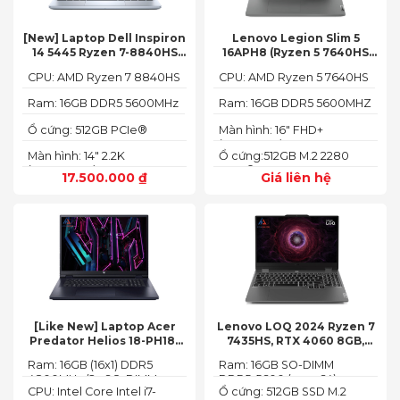
[New] Laptop Dell Inspiron
Lenovo Legion Slim 5
14 5445 Ryzen 7-8840HS
16APH8 (Ryzen 5 7640HS
(Ram 16GB SSD 512GB AMD
RAM 16GB SSD 512GB RTX
CPU: AMD Ryzen 7 8840HS
CPU: AMD Ryzen 5 7640HS
Radeon 780M Màn 14inch
4060 16″ FHD+ 144Hz)
2.2K)
Ram: 16GB DDR5 5600MHz
Ram: 16GB DDR5 5600MHZ
Ổ cứng: 512GB PCIe®
Màn hình: 16" FHD+
NVMe™ M.2 SSD
(1920x1200) IPS
Màn hình: 14" 2.2K
Ổ cứng:512GB M.2 2280
(2240X1400)
PCIe® 4.0 x4 SSD
17.500.000
₫
Giá liên hệ
[Like New] Laptop Acer
Lenovo LOQ 2024 Ryzen 7
Predator Helios 18-PH18-
7435HS, RTX 4060 8GB,
71-756U 2023(Core Intel i7-
16GB, 512GB, 15.6′ FHD IPS
Ram: 16GB (16x1) DDR5
Ram: 16GB SO-DIMM
13700HX, RTX 4060 8GB,
144Hz, 100% sRGB
4800MHz (2x SO-DIMM
DDR5-5600 (max 64)
16GB, SSD 1TB, 18″ FHD+
CPU: Intel Core Intel i7-
Ổ cứng: 512GB SSD M.2
socket, up to 32GB
165HZ)