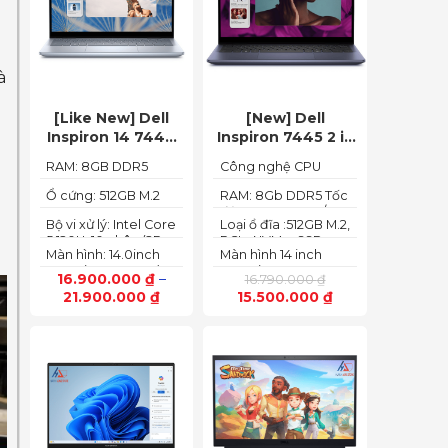
à
[Like New] Dell
[New] Dell
Inspiron 14 7440
Inspiron 7445 2 in
2in1 2024 Core i5
1 (Ryzen 5
RAM: 8GB DDR5
Công nghệ CPU
120U Ram 8GB
8640HS, Ram
5200MHz
:Ryzen 5 8640HS
SSD 512GB FHD+
8GB,SSD 512GB,
Ổ cứng: 512GB M.2
RAM: 8Gb DDR5 Tốc
PCIe NVMe SSD
độ BUS :5200MT/s
AMD Radeon,14
Bộ vi xử lý: Intel Core
Loại ổ đĩa :512GB M.2,
FHD+ Touch)
5 120U, 10 nhân (2P +
PCIe NVMe, SSD
Màn hình: 14.0inch
Màn hình 14 inch
8E) / 12 luồng
FHD+ (1920 x 1200)
FHD+ (1920 x 1200
16.900.000
₫
–
16.790.000
₫
60Hz,250 nits
pixels)
21.900.000
₫
15.500.000
₫