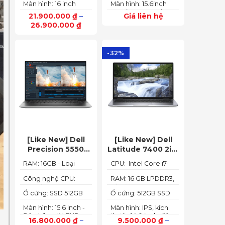
165Hz)
Màn hình: 16 inch
Màn hình: 15.6inch
6GB (140W)
up to 4.40GHz, 12MB
FHD IPS 165Hz
FHD (1920x1080) IPS
Cache)
21.900.000
₫
–
Giá liên hệ
SlimBezel, sRGB
300nits Anti-glare,
26.900.000
₫
100%, Acer
100%sRGB, 144Hz
ComfyView, 500 nits
-32%
[Like New] Dell
[Like New] Dell
Precision 5550
Latitude 7400 2in1
(Core i7-10850H,
TOUCH – Core i7
RAM: 16GB - Loại
CPU: Intel Core i7-
RAM 16GB, SSD
8665U | Ram 16G |
RAM: DDR4
8665U
512GB, Nvidia
SSD 512G | màn
Công nghệ CPU:
RAM: 16 GB LPDDR3,
Core i7-10750H, 6
tốc độ 2133 MHz
Quadro T1000 4G,
hình 14 inch FHD
Ổ cứng: SSD 512GB
Ổ cứng: 512GB SSD
nhân, 12 luồng
Màn 15.6” FHD+)
Cảm ứng x360
M.2 PCIe NVMe
M.2 PCIe NVMe
Màn hình: 15.6 inch -
Màn hình: IPS, kích
Độ phân giải: FHD+
thước 14.0 inch, độ
16.800.000
₫
–
9.500.000
₫
–
(1920 x 1200 px)
phân giải Full HD