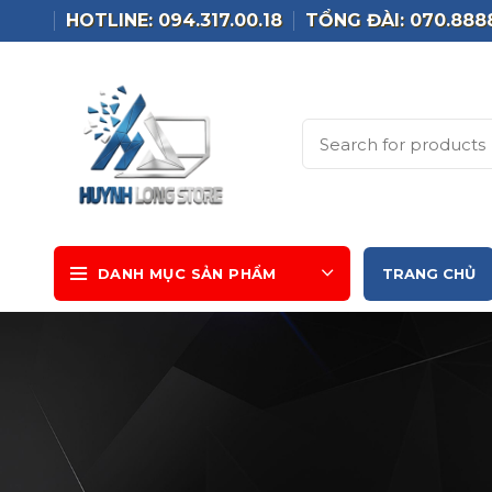
HOTLINE: 094.317.00.18
TỔNG ĐÀI: 070.888
DANH MỤC SẢN PHẨM
TRANG CHỦ