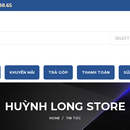
88.65
SELECT
KHUYẾN MÃI
TRẢ GÓP
THANH TOÁN
SỬ
HUỲNH LONG STORE
HOME
TIN TỨC