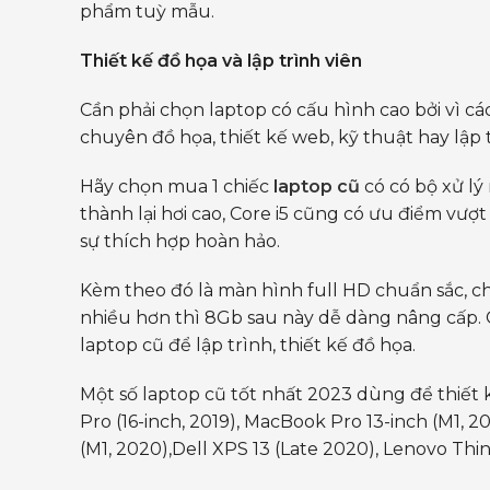
phẩm tuỳ mẫu.
Thiết kế đồ họa và lập trình viên
Cần phải chọn laptop có cấu hình cao bởi vì
chuyên đồ họa, thiết kế web, kỹ thuật hay lập t
Hãy chọn mua 1 chiếc
laptop cũ
có có bộ xử lý
thành lại hơi cao, Core i5 cũng có ưu điểm vượt
sự thích hợp hoàn hảo.
Kèm theo đó là màn hình full HD chuẩn sắc,
nhiều hơn thì 8Gb sau này dễ dàng nâng cấp. Gi
laptop cũ để lập trình, thiết kế đồ họa.
Một số laptop cũ tốt nhất 2023 dùng để thiết 
Pro (16-inch, 2019), MacBook Pro 13-inch (M1, 
(M1, 2020),Dell XPS 13 (Late 2020), Lenovo Thi