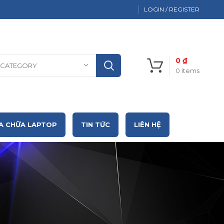
LOGIN / REGISTER
0
₫
 CATEGORY
0
items
A CHỮA LAPTOP
TIN TỨC
LIÊN HỆ