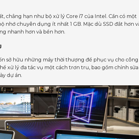
, chẳng hạn như bộ xử lý Core i7 của Intel. Cần có một
bộ nhớ chuyên dụng ít nhất 1 GB. Mặc dù SSD đắt hơn v
ng nhanh hơn và bền hơn.
g
n sở hữu những máy thời thượng để phục vụ cho công
hể xử lý đa tác vụ một cách trơn tru, bao gồm chỉnh sửa
bày dự án.