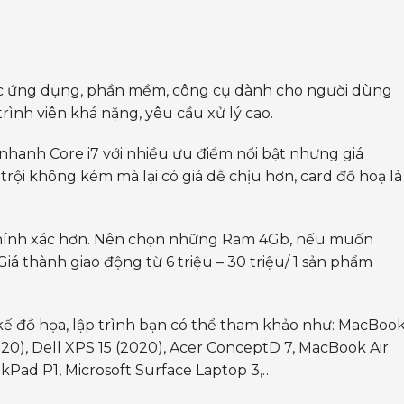
 các ứng dụng, phần mềm, công cụ dành cho người dùng
rình viên khá nặng, yêu cầu xử lý cao.
 nhanh Core i7 với nhiều ưu điểm nổi bật nhưng giá
 trội không kém mà lại có giá dễ chịu hơn, card đồ hoạ là
 chính xác hơn. Nên chọn những Ram 4Gb, nếu muốn
á thành giao động từ 6 triệu – 30 triệu/ 1 sản phẩm
kế đồ họa, lập trình bạn có thể tham khảo như: MacBoo
2020), Dell XPS 15 (2020), Acer ConceptD 7, MacBook Air
nkPad P1, Microsoft Surface Laptop 3,…