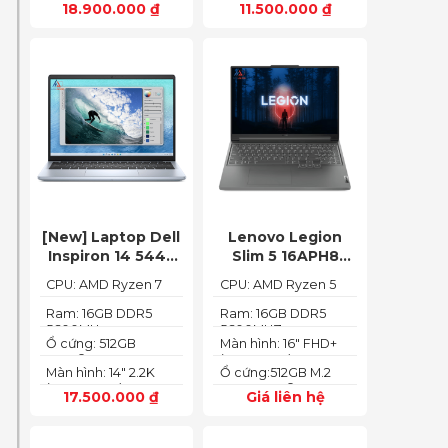
18.900.000
₫
11.500.000
₫
(1920 x 1080)
g
[New] Laptop Dell
Lenovo Legion
Inspiron 14 5445
Slim 5 16APH8
Ryzen 7-8840HS
(Ryzen 5 7640HS
CPU: AMD Ryzen 7
CPU: AMD Ryzen 5
à
(Ram 16GB SSD
RAM 16GB SSD
8840HS
7640HS
512GB AMD
512GB RTX 4060
Ram: 16GB DDR5
Ram: 16GB DDR5
5600MHz
5600MHZ
Radeon 780M Màn
16″ FHD+ 144Hz)
Ổ cứng: 512GB
Màn hình: 16" FHD+
14inch 2.2K)
PCIe® NVMe™ M.2
(1920x1200) IPS
Màn hình: 14" 2.2K
Ổ cứng:512GB M.2
SSD
(2240X1400)
2280 PCIe® 4.0 x4
17.500.000
₫
Giá liên hệ
SSD