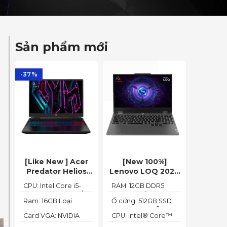
Sản phẩm mới
-37%
[Like New ] Acer
[New 100%]
Predator Helios
Lenovo LOQ 2024
Neo 2023 PHN16-
15IAX9 (Core i5-
CPU: Intel Core i5-
RAM: 12GB DDR5
71-54W3 (Core i5-
12450HX, 12GB,
13500HX (14 Cores/
4800MHz (up to
13500HX, 16GB,
512GB, RTX 3050
Ram: 16GB Loại
Ổ cứng: 512GB SSD
20 Threads, up to
32GB)
Ram: DDR5
M.2 2242 PCIe®
512GB, RTX 4050
6GB, 15.6″ FHD
4.70 GHz, 24MB)
Card VGA: NVIDIA
CPU: Intel® Core™
4800MHz
4.0x4 NVMe®
6GB, 16″ FHD
144Hz)
GeForce RTX 4050
i5-12450HX (2.00GHz