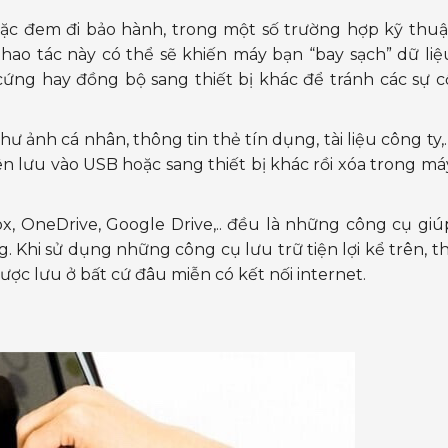
hoặc đem đi bảo hành, trong một số trường hợp kỹ thuậ
 thao tác này có thể sẽ khiến máy bạn “bay sạch” dữ liệ
 cứng hay đồng bộ sang thiết bị khác để tránh các sự c
 ảnh cá nhân, thông tin thẻ tín dụng, tài liệu công ty,
n lưu vào USB hoặc sang thiết bị khác rồi xóa trong má
, OneDrive, Google Drive,.. đều là những công cụ giú
g. Khi sử dụng những công cụ lưu trữ tiện lợi kể trên, th
ợc lưu ở bất cứ đâu miễn có kết nối internet.