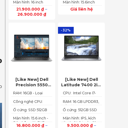
165Hz)
Màn hình: 16 inch
Màn hình: 15.6inch
6GB (140W)
up to 4.40GHz, 12MB
FHD IPS 165Hz
FHD (1920x1080) IPS
Cache)
21.900.000
₫
–
Giá liên hệ
SlimBezel, sRGB
300nits Anti-glare,
26.900.000
₫
100%, Acer
100%sRGB, 144Hz
ComfyView, 500 nits
-32%
p
[Like New] Dell
[Like New] Dell
Precision 5550
Latitude 7400 2in1
o
(Core i7-10850H,
TOUCH – Core i7
RAM: 16GB - Loại
CPU: Intel Core i7-
RAM 16GB, SSD
8665U | Ram 16G |
RAM: DDR4
8665U
512GB, Nvidia
SSD 512G | màn
Công nghệ CPU:
RAM: 16 GB LPDDR3,
Core i7-10750H, 6
tốc độ 2133 MHz
Quadro T1000 4G,
hình 14 inch FHD
Ổ cứng: SSD 512GB
Ổ cứng: 512GB SSD
nhân, 12 luồng
Màn 15.6” FHD+)
Cảm ứng x360
M.2 PCIe NVMe
M.2 PCIe NVMe
Màn hình: 15.6 inch -
Màn hình: IPS, kích
Độ phân giải: FHD+
thước 14.0 inch, độ
16.800.000
₫
–
9.500.000
₫
–
(1920 x 1200 px)
phân giải Full HD