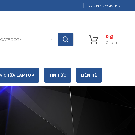
LOGIN / REGISTER
0
₫
 CATEGORY
0
items
A CHỮA LAPTOP
TIN TỨC
LIÊN HỆ