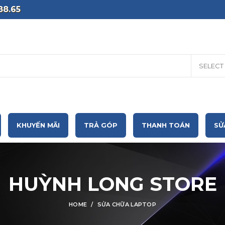
88.65
SELECT
KHUYẾN MÃI
TRẢ GÓP
THANH TOÁN
SỬ
HUỲNH LONG STORE
HOME
SỬA CHỮA LAPTOP