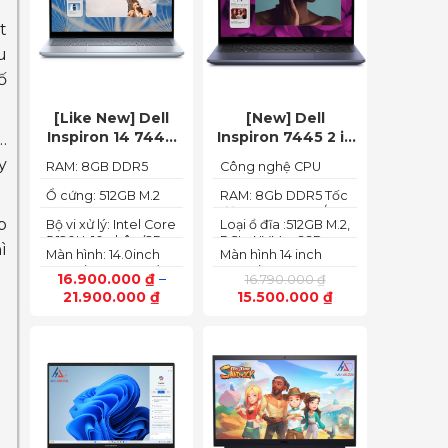
t
u
ố
[Like New] Dell
[New] Dell
Inspiron 14 7440
Inspiron 7445 2 in
…
2in1 2024 Core i5
1 (Ryzen 5
y
RAM: 8GB DDR5
Công nghệ CPU
120U Ram 8GB
8640HS, Ram
5200MHz
:Ryzen 5 8640HS
SSD 512GB FHD+
8GB,SSD 512GB,
Ổ cứng: 512GB M.2
RAM: 8Gb DDR5 Tốc
PCIe NVMe SSD
độ BUS :5200MT/s
AMD Radeon,14
p
Bộ vi xử lý: Intel Core
Loại ổ đĩa :512GB M.2,
FHD+ Touch)
5 120U, 10 nhân (2P +
PCIe NVMe, SSD
ì
Màn hình: 14.0inch
Màn hình 14 inch
8E) / 12 luồng
FHD+ (1920 x 1200)
FHD+ (1920 x 1200
16.900.000
₫
–
16.790.000
₫
60Hz,250 nits
pixels)
21.900.000
₫
15.500.000
₫