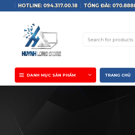
HOTLINE: 094.317.00.18
TỔNG ĐÀI: 070.888
DANH MỤC SẢN PHẨM
TRANG CHỦ