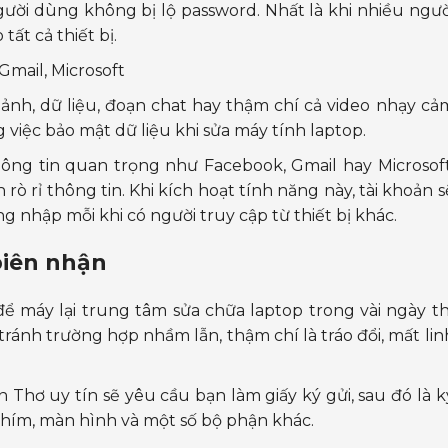
ười dùng không bị lộ password. Nhất là khi nhiều ngườ
ất cả thiết bị.
Gmail, Microsoft
ảnh, dữ liệu, đoạn chat hay thậm chí cả video nhạy cả
g việc bảo mật dữ liệu khi sửa máy tính laptop.
hông tin quan trọng như Facebook, Gmail hay Microsoft
ò rỉ thông tin. Khi kích hoạt tính năng này, tài khoản s
 nhập mỗi khi có người truy cập từ thiết bị khác.
 biên nhận
 máy lại trung tâm sửa chữa laptop trong vài ngày th
 tránh trường hợp nhầm lẫn, thậm chí là tráo đổi, mất lin
 Thơ uy tín sẽ yêu cầu bạn làm giấy ký gửi, sau đó là k
phím, màn hình và một số bộ phận khác.