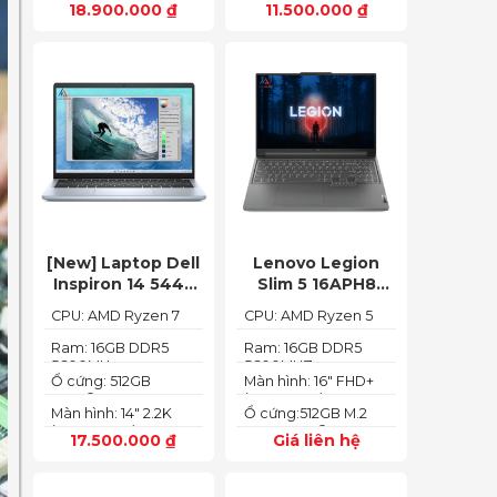
18.900.000
₫
11.500.000
₫
(1920 x 1080)
[New] Laptop Dell
Lenovo Legion
Inspiron 14 5445
Slim 5 16APH8
Ryzen 7-8840HS
(Ryzen 5 7640HS
CPU: AMD Ryzen 7
CPU: AMD Ryzen 5
(Ram 16GB SSD
RAM 16GB SSD
8840HS
7640HS
512GB AMD
512GB RTX 4060
Ram: 16GB DDR5
Ram: 16GB DDR5
5600MHz
5600MHZ
Radeon 780M Màn
16″ FHD+ 144Hz)
Ổ cứng: 512GB
Màn hình: 16" FHD+
14inch 2.2K)
PCIe® NVMe™ M.2
(1920x1200) IPS
Màn hình: 14" 2.2K
Ổ cứng:512GB M.2
SSD
(2240X1400)
2280 PCIe® 4.0 x4
17.500.000
₫
Giá liên hệ
SSD