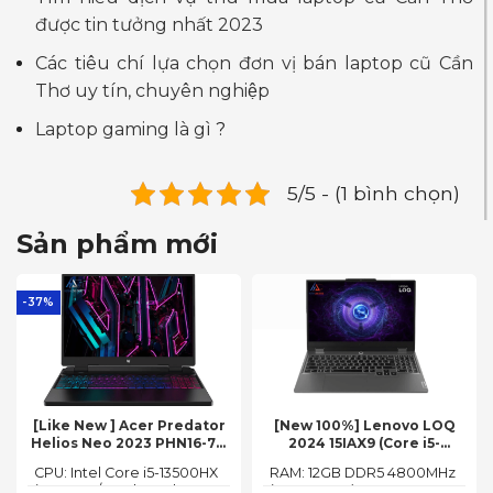
được tin tưởng nhất 2023
Các tiêu chí lựa chọn đơn vị bán laptop cũ Cần
Thơ uy tín, chuyên nghiệp
Laptop gaming là gì
?
5/5 - (1 bình chọn)
Sản phẩm mới
-37%
[Like New ] Acer Predator
[New 100%] Lenovo LOQ
Helios Neo 2023 PHN16-71-
2024 15IAX9 (Core i5-
54W3 (Core i5-13500HX,
12450HX, 12GB, 512GB, RTX
CPU: Intel Core i5-13500HX
RAM: 12GB DDR5 4800MHz
16GB, 512GB, RTX 4050 6GB,
3050 6GB, 15.6″ FHD 144Hz)
(14 Cores/ 20 Threads, up
(up to 32GB)