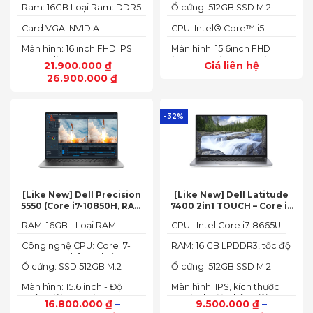
16″ FHD 165Hz)
Ram: 16GB Loại Ram: DDR5
Ổ cứng: 512GB SSD M.2
to 4.70 GHz, 24MB)
4800MHz
2242 PCIe® 4.0x4 NVMe®
Card VGA: NVIDIA
CPU: Intel® Core™ i5-
GeForce RTX 4050 6GB
12450HX (2.00GHz up to
Màn hình: 16 inch FHD IPS
Màn hình: 15.6inch FHD
(140W)
4.40GHz, 12MB Cache)
165Hz SlimBezel, sRGB
(1920x1080) IPS 300nits
21.900.000
₫
–
Giá liên hệ
100%, Acer ComfyView,
Anti-glare, 100%sRGB,
26.900.000
₫
500 nits
144Hz
-32%
[Like New] Dell Precision
[Like New] Dell Latitude
5550 (Core i7-10850H, RAM
7400 2in1 TOUCH – Core i7
16GB, SSD 512GB, Nvidia
8665U | Ram 16G | SSD 512G |
RAM: 16GB - Loại RAM:
CPU: Intel Core i7-8665U
Quadro T1000 4G, Màn
màn hình 14 inch FHD Cảm
DDR4
15.6” FHD+)
ứng x360
Công nghệ CPU: Core i7-
RAM: 16 GB LPDDR3, tốc độ
10750H, 6 nhân, 12 luồng
2133 MHz
Ổ cứng: SSD 512GB M.2
Ổ cứng: 512GB SSD M.2
PCIe NVMe
PCIe NVMe
Màn hình: 15.6 inch - Độ
Màn hình: IPS, kích thước
phân giải: FHD+ (1920 x
14.0 inch, độ phân giải Full
16.800.000
₫
–
9.500.000
₫
–
1200 px)
HD (1920 x 1080)