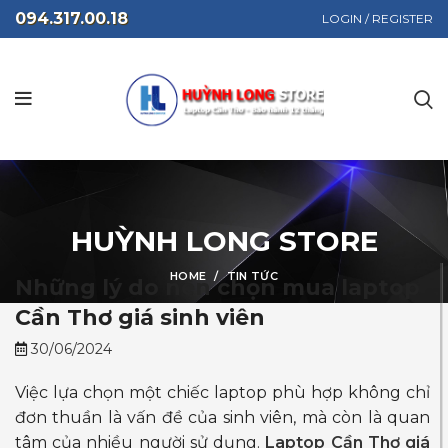
094.317.00.18
LOGIN / REGISTER
HUỲNH LONG STORE
HOME
TIN TỨC
Những lý do nên chọn mua laptop
Cần Thơ giá sinh viên
30/06/2024
Việc lựa chọn một chiếc laptop phù hợp không chỉ
đơn thuần là vấn đề của sinh viên, mà còn là quan
tâm của nhiều người sử dụng.
Laptop Cần Thơ giá