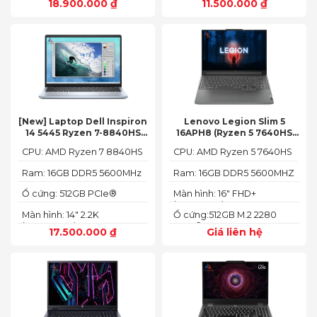
18.900.000
₫
11.500.000
₫
[New] Laptop Dell Inspiron
Lenovo Legion Slim 5
14 5445 Ryzen 7-8840HS
16APH8 (Ryzen 5 7640HS
(Ram 16GB SSD 512GB AMD
RAM 16GB SSD 512GB RTX
CPU: AMD Ryzen 7 8840HS
CPU: AMD Ryzen 5 7640HS
Radeon 780M Màn 14inch
4060 16″ FHD+ 144Hz)
2.2K)
Ram: 16GB DDR5 5600MHz
Ram: 16GB DDR5 5600MHZ
Ổ cứng: 512GB PCIe®
Màn hình: 16" FHD+
NVMe™ M.2 SSD
(1920x1200) IPS
Màn hình: 14" 2.2K
Ổ cứng:512GB M.2 2280
(2240X1400)
PCIe® 4.0 x4 SSD
17.500.000
₫
Giá liên hệ