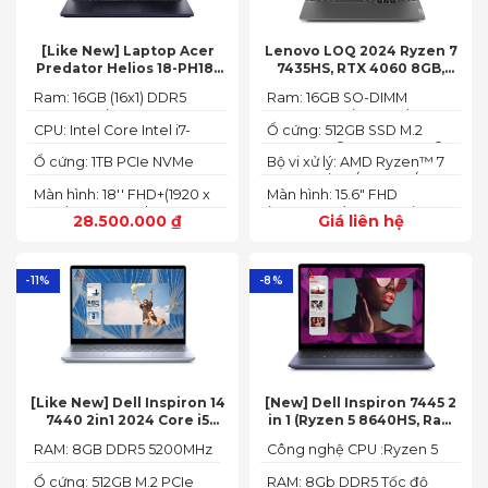
[Like New] Laptop Acer
Lenovo LOQ 2024 Ryzen 7
Predator Helios 18-PH18-
7435HS, RTX 4060 8GB,
71-756U 2023(Core Intel i7-
16GB, 512GB, 15.6′ FHD IPS
Ram: 16GB (16x1) DDR5
Ram: 16GB SO-DIMM
13700HX, RTX 4060 8GB,
144Hz, 100% sRGB
4800MHz (2x SO-DIMM
DDR5-5600 (max 64)
16GB, SSD 1TB, 18″ FHD+
CPU: Intel Core Intel i7-
Ổ cứng: 512GB SSD M.2
socket, up to 32GB
165HZ)
13700HX 3.7 GHz up to 5.0
2242 PCIe® 4.0x4 NVMe®
SDRAM)
Ổ cứng: 1TB PCIe NVMe
Bộ vi xử lý: AMD Ryzen™ 7
GHz 30MB
(2 slots nvme)
SED SSD
74355HS (8C / 16T, 3.8 /
Màn hình: 18'' FHD+(1920 x
Màn hình: 15.6" FHD
5.1GHz, 8MB L2 / 16MB L3)
1200) 165 Hz In-plane
(1920x1080) IPS 300nits
28.500.000
₫
Giá liên hệ
Switching (IPS)
Anti-glare, 100% sRGB,
Technology; ComfyView
144Hz, G-SYNC®
-11%
-8%
[Like New] Dell Inspiron 14
[New] Dell Inspiron 7445 2
7440 2in1 2024 Core i5
in 1 (Ryzen 5 8640HS, Ram
120U Ram 8GB SSD 512GB
8GB,SSD 512GB, AMD
RAM: 8GB DDR5 5200MHz
Công nghệ CPU :Ryzen 5
FHD+
Radeon,14 FHD+ Touch)
8640HS
Ổ cứng: 512GB M.2 PCIe
RAM: 8Gb DDR5 Tốc độ