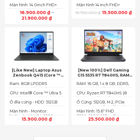
120U, 10 nhân (2P + 8E) / 12
NVMe, SSD
Màn hình: 14.0inch FHD+
Màn hình 14 inch FHD+
luồng
(1920 x 1200) 60Hz,250 nits
(1920 x 1200 pixels)
16.900.000
₫
–
15.500.000
₫
16.790.000
₫
21.900.000
₫
[Like New] Laptop Asus
[New 100%] Dell Gaming
Zenbook Q415 (Core ™
G15 5535 R7 7840HS, RAM
Ultra 5 125H, Ram 8GB, SSD
16GB, SSD 512GB, RTX 4060
Ram: 8GB LPDDR5
RAM: 16 GB, 1 x 8 GB, DDR5,
512GB, 14.0inch WUXGA
8G, 15.6-inch FHD 165Hz
7467MHz on board
4800 MHz -Tối đa 32GB
OLED, Win 11)
Windows 11 Dark Shadow
CPU: Intel® Core ™ Ultra 5
CPU: Ryzen R7 7840HS (8
Gray
125H (3.60GHz up to
Cores, 16 Threads, 24MB
Ổ đĩa cứng - HDD: 512GB
Ổ Cứng: 512GB, M.2, PCIe
4.50GHz, 18MB Cache)
Cache, 3.80 GHz up to 5.1
M.2 PCIe Gen 4 NVMe SSD
NVMe, SSD-Hỗ trợ lên đến
GHz, 35-54W)
Màn hình - Monitor:
Màn hình: 15.6" FHD
4 TB (2 khe SSD)
14.0inch WUXGA (1920 x
(1920x1080) 165Hz, 3ms,
15.900.000
₫
25.500.000
₫
1200) 16:10, OLED, 500 nits,
sRGB-100%,
100% DCI-P3, Cảm ứng
ComfortViewPlus, NVIDIA
G-SYNC+DDS