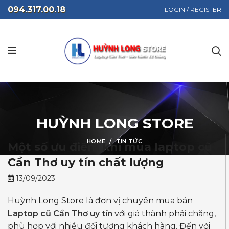
094.317.00.18
LOGIN / REGISTER
HUỲNH LONG STORE
HOME
TIN TỨC
Một số ưu điểm khi mua laptop cũ
Cần Thơ uy tín chất lượng
13/09/2023
Huỳnh Long Store là đơn vị chuyên mua bán
Laptop cũ Cần Thơ uy tín
với giá thành phải chăng,
phù hợp với nhiều đối tượng khách hàng. Đến với