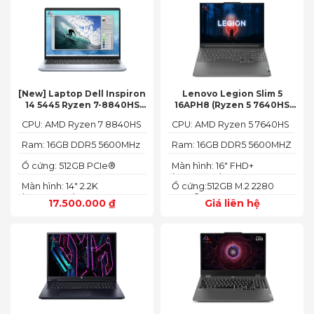
[New] Laptop Dell Inspiron
Lenovo Legion Slim 5
14 5445 Ryzen 7-8840HS
16APH8 (Ryzen 5 7640HS
(Ram 16GB SSD 512GB AMD
RAM 16GB SSD 512GB RTX
CPU: AMD Ryzen 7 8840HS
CPU: AMD Ryzen 5 7640HS
Radeon 780M Màn 14inch
4060 16″ FHD+ 144Hz)
2.2K)
Ram: 16GB DDR5 5600MHz
Ram: 16GB DDR5 5600MHZ
Ổ cứng: 512GB PCIe®
Màn hình: 16" FHD+
NVMe™ M.2 SSD
(1920x1200) IPS
Màn hình: 14" 2.2K
Ổ cứng:512GB M.2 2280
(2240X1400)
PCIe® 4.0 x4 SSD
17.500.000
₫
Giá liên hệ