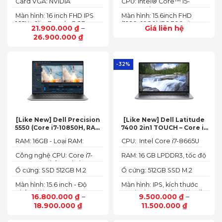
Card VGA: NVIDIA
CPU: Intel® Core™ i5-
GeForce RTX 4050 6GB
12450HX (2.00GHz up to
Màn hình: 16 inch FHD IPS
Màn hình: 15.6inch FHD
(140W)
4.40GHz, 12MB Cache)
165Hz SlimBezel, sRGB
(1920x1080) IPS 300nits
21.900.000
₫
–
Giá liên hệ
100%, Acer ComfyView,
Anti-glare, 100%sRGB,
26.900.000
₫
500 nits
144Hz
-32%
[Like New] Dell Precision
[Like New] Dell Latitude
5550 (Core i7-10850H, RAM
7400 2in1 TOUCH – Core i7
16GB, SSD 512GB, Nvidia
8665U | Ram 16G | SSD 512G |
RAM: 16GB - Loại RAM:
CPU: Intel Core i7-8665U
Quadro T1000 4G, Màn
màn hình 14 inch FHD Cảm
DDR4
15.6” FHD+)
ứng x360
Công nghệ CPU: Core i7-
RAM: 16 GB LPDDR3, tốc độ
10750H, 6 nhân, 12 luồng
2133 MHz
Ổ cứng: SSD 512GB M.2
Ổ cứng: 512GB SSD M.2
PCIe NVMe
PCIe NVMe
Màn hình: 15.6 inch - Độ
Màn hình: IPS, kích thước
phân giải: FHD+ (1920 x
14.0 inch, độ phân giải Full
16.800.000
₫
–
9.500.000
₫
–
1200 px)
HD (1920 x 1080)
18.900.000
₫
11.500.000
₫