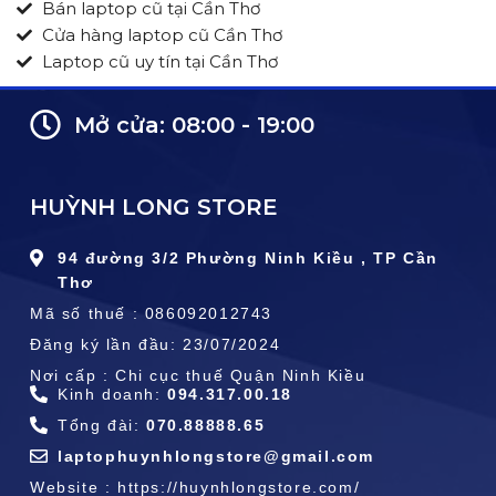
Bán laptop cũ tại Cần Thơ
Cửa hàng laptop cũ Cần Thơ
Laptop cũ uy tín tại Cần Thơ
Mở cửa: 08:00 - 19:00
HUỲNH LONG STORE
94 đường 3/2 Phường Ninh Kiều , TP Cần
Thơ
Mã số thuế : 086092012743
Đăng ký lần đầu: 23/07/2024
Nơi cấp : Chi cục thuế Quận Ninh Kiều
Kinh doanh:
094.317.00.18
Tổng đài:
070.88888.65
laptophuynhlongstore@gmail.com
Website : https://huynhlongstore.com/