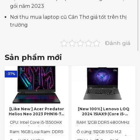
gói năm 2023
Nơi thu mua laptop cũ Cần Thơ giá tốt trên thị
trường
Đánh giá
Sản phẩm mới
-37%
[Like New ] Acer Predator
[New 100%] Lenovo LOQ
Helios Neo 2023 PHN16-71-
2024 15IAX9 (Core i5-
54W3 (Core i5-13500HX,
12450HX, 12GB, 512GB, RTX
CPU: Intel Core i5-13500HX
RAM: 12GB DDR5 4800MHz
16GB, 512GB, RTX 4050 6GB,
3050 6GB, 15.6″ FHD 144Hz)
(14 Cores/ 20 Threads, up
(up to 32GB)
16″ FHD 165Hz)
Ram: 16GB Loại Ram: DDR5
Ổ cứng: 512GB SSD M.2
to 4.70 GHz, 24MB)
4800MHz
2242 PCIe® 4.0x4 NVMe®