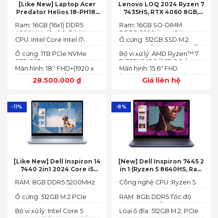
[Like New] Laptop Acer
Lenovo LOQ 2024 Ryzen 7
Predator Helios 18-PH18-
7435HS, RTX 4060 8GB,
71-756U 2023(Core Intel i7-
16GB, 512GB, 15.6′ FHD IPS
Ram: 16GB (16x1) DDR5
Ram: 16GB SO-DIMM
13700HX, RTX 4060 8GB,
144Hz, 100% sRGB
4800MHz (2x SO-DIMM
DDR5-5600 (max 64)
16GB, SSD 1TB, 18″ FHD+
CPU: Intel Core Intel i7-
Ổ cứng: 512GB SSD M.2
socket, up to 32GB
165HZ)
13700HX 3.7 GHz up to 5.0
2242 PCIe® 4.0x4 NVMe®
SDRAM)
Ổ cứng: 1TB PCIe NVMe
Bộ vi xử lý: AMD Ryzen™ 7
GHz 30MB
(2 slots nvme)
SED SSD
74355HS (8C / 16T, 3.8 /
Màn hình: 18'' FHD+(1920 x
Màn hình: 15.6" FHD
5.1GHz, 8MB L2 / 16MB L3)
1200) 165 Hz In-plane
(1920x1080) IPS 300nits
28.500.000
₫
Giá liên hệ
Switching (IPS)
Anti-glare, 100% sRGB,
Technology; ComfyView
144Hz, G-SYNC®
-11%
-8%
[Like New] Dell Inspiron 14
[New] Dell Inspiron 7445 2
7440 2in1 2024 Core i5
in 1 (Ryzen 5 8640HS, Ram
120U Ram 8GB SSD 512GB
8GB,SSD 512GB, AMD
RAM: 8GB DDR5 5200MHz
Công nghệ CPU :Ryzen 5
FHD+
Radeon,14 FHD+ Touch)
8640HS
Ổ cứng: 512GB M.2 PCIe
RAM: 8Gb DDR5 Tốc độ
NVMe SSD
BUS :5200MT/s
Bộ vi xử lý: Intel Core 5
Loại ổ đĩa :512GB M.2, PCIe