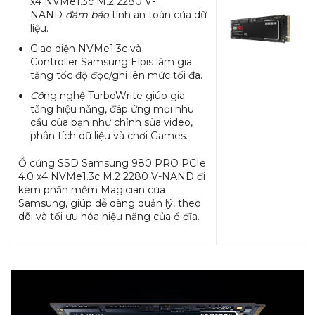
x4 NVMe1.3c M.2 2280 V-
NAND
đảm bảo
tính an toàn của dữ
liệu.
Giao diện NVMe1.3c và
Controller Samsung Elpis làm gia
tăng tốc độ đọc/ghi lên mức tối đa.
Cô
ng nghệ TurboWrite giúp gia
tăng hiệu năng, đáp ứng mọi nhu
cầu của bạn như chỉnh sửa video,
phân tích dữ liệu và chơi Games.
Ổ cứng SSD Samsung 980 PRO PCIe
4.0 x4 NVMe1.3c M.2 2280 V-NAND đi
kèm phần mềm Magician của
Samsung, giúp dễ dàng quản lý, theo
dõi và tối ưu hóa hiệu năng của ổ đĩa.