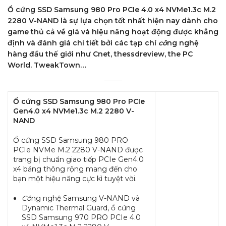
Ổ cứng SSD Samsung 980 Pro PCIe 4.0 x4 NVMe1.3c M.2
2280 V-NAND là sự lựa chọn tốt nhất hiện nay dành cho
game thủ cả về giá và hiệu năng hoạt động được khẳng
định và đánh giá chi tiết bởi các tạp chí
cô
ng nghệ
hàng đầu thế giới như Cnet, thessdreview, the PC
World. TweakTown…
Ổ cứng SSD Samsung 980 Pro PCIe
Gen4.0 x4 NVMe1.3c M.2 2280 V-
NAND
Ổ cứng SSD Samsung 980 PRO
PCIe NVMe M.2 2280 V-NAND được
trang bị chuẩn giao tiếp PCIe Gen4.0
x4 băng thông rộng mang đến cho
bạn một hiệu năng cực kì tuyệt vời.
Cô
ng nghệ Samsung V-NAND và
Dynamic Thermal Guard, ổ cứng
SSD Samsung 970 PRO PCIe 4.0