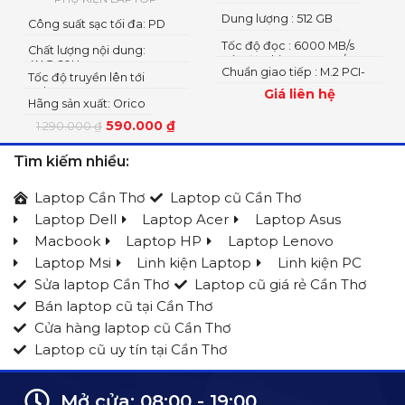
Dung lượng : 512 GB
Công suất sạc tối đa: PD
100 W
Tốc độ đọc : 6000 MB/s
Chất lượng nội dung:
Tốc độ ghi : 4000 MB/s
4K@60Hz
Chuẩn giao tiếp : M.2 PCI-
Tốc độ truyền lên tới
Express 4.0 x 4
5Gbps
Giá liên hệ
Hãng sản xuất: Orico
590.000
₫
1.290.000
₫
Tìm kiếm nhiều:
Laptop Cần Thơ
Laptop cũ Cần Thơ
Laptop Dell
Laptop Acer
Laptop Asus
Macbook
Laptop HP
Laptop Lenovo
Laptop Msi
Linh kiện Laptop
Linh kiện PC
Sửa laptop Cần Thơ
Laptop cũ giá rẻ Cần Thơ
Bán laptop cũ tại Cần Thơ
Cửa hàng laptop cũ Cần Thơ
Laptop cũ uy tín tại Cần Thơ
Mở cửa: 08:00 - 19:00