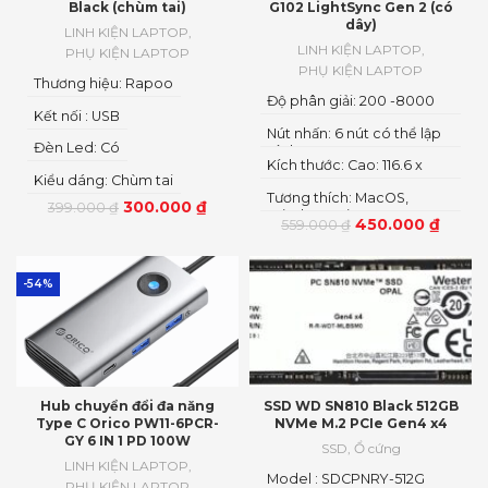
Black (chùm tai)
G102 LightSync Gen 2 (có
dây)
LINH KIỆN LAPTOP
,
LINH KIỆN LAPTOP
,
PHỤ KIỆN LAPTOP
PHỤ KIỆN LAPTOP
Thương hiệu: Rapoo
Độ phân giải: 200 -8000
Kết nối : USB
DPI
Nút nhấn: 6 nút có thể lập
Đèn Led: Có
trình
Kích thước: Cao: 116.6 x
Kiểu dáng: Chùm tai
62.15 x 38.2 mm
Tương thích: MacOS,
300.000
₫
399.000
₫
Windows, Linux
450.000
₫
559.000
₫
-54%
Hub chuyển đổi đa năng
SSD WD SN810 Black 512GB
Type C Orico PW11-6PCR-
NVMe M.2 PCIe Gen4 x4
GY 6 IN 1 PD 100W
SSD
,
Ổ cứng
LINH KIỆN LAPTOP
,
Model : SDCPNRY-512G
PHỤ KIỆN LAPTOP