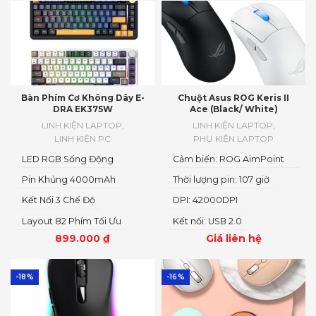
Bàn Phím Cơ Không Dây E-
Chuột Asus ROG Keris II
DRA EK375W
Ace (Black/ White)
LINH KIỆN LAPTOP
,
LINH KIỆN LAPTOP
,
LINH KIỆN PC
PHỤ KIỆN LAPTOP
LED RGB Sống Động
Cảm biến: ROG AimPoint
Pro
Pin Khủng 4000mAh
Thời lượng pin: 107 giờ
Kết Nối 3 Chế Độ
DPI: 42000DPI
Layout 82 Phím Tối Ưu
Kết nối: USB 2.0
899.000
₫
Giá liên hệ
-18%
-16%