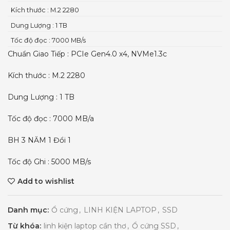
Kích thước : M.2 2280
Dung Lượng : 1 TB
Tốc độ đọc : 7000 MB/s
Chuẩn Giao Tiếp : PCIe Gen4.0 x4, NVMe1.3c
Kích thước : M.2 2280
Dung Lượng : 1 TB
Tốc độ đọc : 7000 MB/a
BH 3 NĂM 1 Đổi 1
Tốc độ Ghi : 5000 MB/s
Add to wishlist
Danh mục:
Ổ cứng
,
LINH KIỆN LAPTOP
,
SSD
Từ khóa:
linh kiện laptop cần thơ
,
Ổ cứng SSD
,