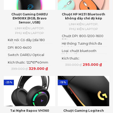
Chuột Gaming DAREU
Chuột HP M231 Bluetooth
EM908X (RGB, Bravo
không dây chế độ kép
Sensor, USB)
LINH KIỆN LAPTOP
,
LINH KIỆN LAPTOP
,
PHỤ KIỆN LAPTOP
PHỤ KIỆN LAPTOP
Chuột DPI: 800-1200-1600
Kết nối: Có dây (dài 180
DPI
Hệ thống: Tương thích đa
cm)
DPI: 800-6400
hệ thống
Loại: chuột bluetooth
Switch: DAREU Optical
không dây
Kích thước:
Kích thước: 122*67*40mm
110.2×74.3×33.1mm
295.000
₫
350.000
₫
329.000
₫
399.000
₫
-25%
-19%
Tai Nghe Rapoo VH360
Chuột Gaming Logitech