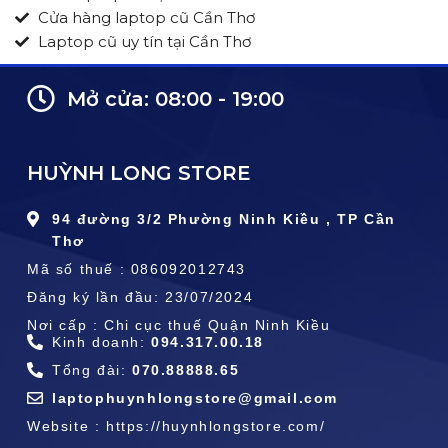
Cửa hàng laptop cũ Cần Thơ
Laptop cũ uy tín tại Cần Thơ
Mở cửa: 08:00 - 19:00
HUỲNH LONG STORE
94 đường 3/2 Phường Ninh Kiều , TP Cần
Thơ
Mã số thuế : 086092012743
Đăng ký lần đầu: 23/07/2024
Nơi cấp : Chi cục thuế Quận Ninh Kiều
Kinh doanh:
094.317.00.18
Tổng đài:
070.88888.65
laptophuynhlongstore@gmail.com
Website : https://huynhlongstore.com/