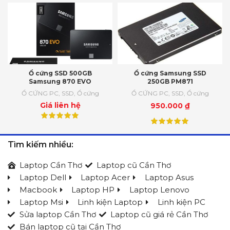
Ổ cứng SSD 500GB
Ổ cứng Samsung SSD
Samsung 870 EVO
250GB PM871
Ổ CỨNG PC
,
SSD
,
Ổ cứng
Ổ CỨNG PC
,
SSD
,
Ổ cứng
Giá liên hệ
950.000
₫
Tìm kiếm nhiều:
Laptop Cần Thơ
Laptop cũ Cần Thơ
Laptop Dell
Laptop Acer
Laptop Asus
Macbook
Laptop HP
Laptop Lenovo
Laptop Msi
Linh kiện Laptop
Linh kiện PC
Sửa laptop Cần Thơ
Laptop cũ giá rẻ Cần Thơ
Bán laptop cũ tại Cần Thơ