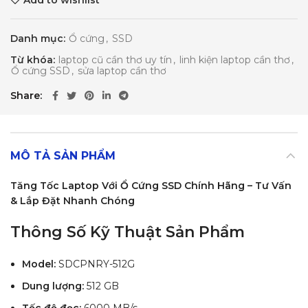
Danh mục:
Ổ cứng
,
SSD
Từ khóa:
laptop cũ cần thơ uy tín
,
linh kiện laptop cần thơ
,
Ổ cứng SSD
,
sửa laptop cần thơ
Share
MÔ TẢ SẢN PHẨM
Tăng Tốc Laptop Với Ổ Cứng SSD Chính Hãng – Tư Vấn
& Lắp Đặt Nhanh Chóng
Thông Số Kỹ Thuật Sản Phẩm
Model:
SDCPNRY-512G
Dung lượng:
512 GB
Tốc độ đọc:
6000 MB/s