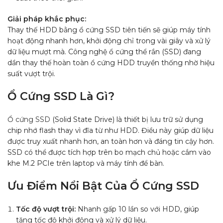
Giải pháp khắc phục:
Thay thế HDD bằng ổ cứng SSD tiên tiến sẽ giúp máy tính
hoạt động nhanh hơn, khởi động chỉ trong vài giây và xử lý
dữ liệu mượt mà. Công nghệ ổ cứng thể rắn (SSD) đang
dần thay thế hoàn toàn ổ cứng HDD truyền thống nhờ hiệu
suất vượt trội.
Ổ Cứng SSD Là Gì?
Ổ cứng SSD
(Solid State Drive) là thiết bị lưu trữ sử dụng
chip nhớ flash thay vì đĩa từ như HDD. Điều này giúp dữ liệu
được truy xuất nhanh hơn, an toàn hơn và đáng tin cậy hơn.
SSD có thể được tích hợp trên bo mạch chủ hoặc cắm vào
khe M.2 PCIe trên laptop và máy tính để bàn.
Ưu Điểm Nổi Bật Của Ổ Cứng SSD
Tốc độ vượt trội:
Nhanh gấp 10 lần so với HDD, giúp
tăng tốc độ khởi động và xử lý dữ liệu.