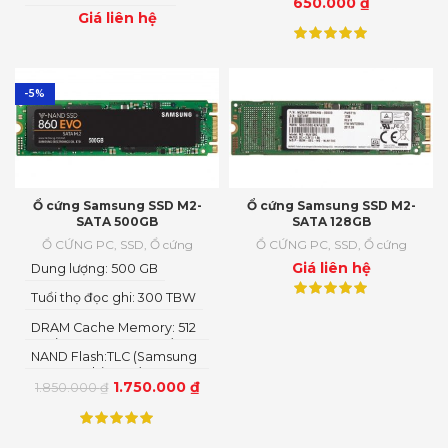
650.000
₫
Giá liên hệ
-5%
Ổ cứng Samsung SSD M2-
Ổ cứng Samsung SSD M2-
SATA 500GB
SATA 128GB
Ổ CỨNG PC
,
SSD
,
Ổ cứng
Ổ CỨNG PC
,
SSD
,
Ổ cứng
Giá liên hệ
Dung lượng: 500 GB
Tuổi thọ đọc ghi: 300 TBW
DRAM Cache Memory: 512
MB (Low Power DDR4)
NAND Flash:TLC (Samsung
V-NAND 3bit MLC)
1.750.000
₫
1.850.000
₫