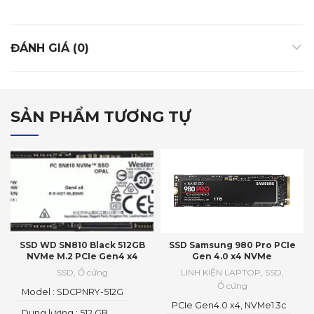
ĐÁNH GIÁ (0)
SẢN PHẨM TƯƠNG TỰ
SSD WD SN810 Black 512GB
SSD Samsung 980 Pro PCIe
NVMe M.2 PCIe Gen4 x4
Gen 4.0 x4 NVMe
SSD
,
Ổ cứng
LINH KIỆN LAPTOP
,
SSD
,
Ổ cứng
Model : SDCPNRY-512G
PCIe Gen4.0 x4, NVMe1.3c
Dung lượng : 512 GB