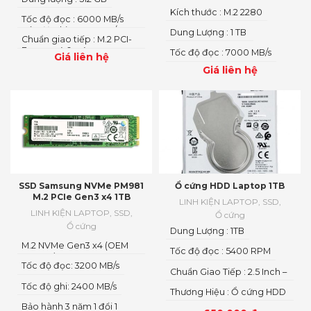
Kích thước : M.2 2280
Tốc độ đọc : 6000 MB/s
Tốc độ ghi : 4000 MB/s
Dung Lượng : 1 TB
Chuẩn giao tiếp : M.2 PCI-
Express 4.0 x 4
Tốc độ đọc : 7000 MB/s
Giá liên hệ
Giá liên hệ
SSD Samsung NVMe PM981
Ổ cứng HDD Laptop 1TB
M.2 PCIe Gen3 x4 1TB
LINH KIỆN LAPTOP
,
SSD
,
LINH KIỆN LAPTOP
,
SSD
,
Ổ cứng
Ổ cứng
Dung Lượng : 1TB
M.2 NVMe Gen3 x4 (OEM
Tốc độ đọc : 5400 RPM
No Box)
Tốc độ đọc: 3200 MB/s
Chuẩn Giao Tiếp : 2.5 Inch –
SATA III – 7mm
Tốc độ ghi: 2400 MB/s
Thương Hiệu : Ổ cứng HDD
Laptop Seagate
Bảo hành 3 năm 1 đổi 1