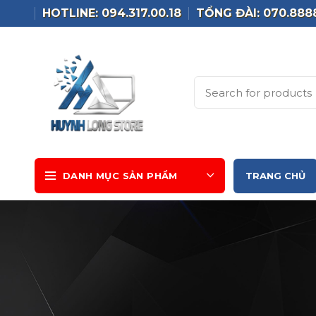
HOTLINE: 094.317.00.18
TỔNG ĐÀI: 070.888
DANH MỤC SẢN PHẨM
TRANG CHỦ