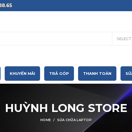
88.65
SELECT
KHUYẾN MÃI
TRẢ GÓP
THANH TOÁN
SỬ
HUỲNH LONG STORE
HOME
SỬA CHỮA LAPTOP