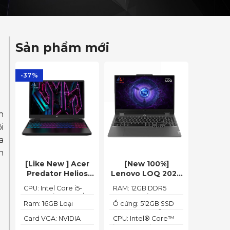
Sản phẩm mới
-37%
n
i
a
n
[Like New ] Acer
[New 100%]
Predator Helios
Lenovo LOQ 2024
Neo 2023 PHN16-
15IAX9 (Core i5-
CPU: Intel Core i5-
RAM: 12GB DDR5
71-54W3 (Core i5-
12450HX, 12GB,
13500HX (14 Cores/
4800MHz (up to
13500HX, 16GB,
512GB, RTX 3050
Ram: 16GB Loại
Ổ cứng: 512GB SSD
20 Threads, up to
32GB)
Ram: DDR5
M.2 2242 PCIe®
512GB, RTX 4050
6GB, 15.6″ FHD
4.70 GHz, 24MB)
Card VGA: NVIDIA
CPU: Intel® Core™
4800MHz
4.0x4 NVMe®
6GB, 16″ FHD
144Hz)
GeForce RTX 4050
i5-12450HX (2.00GHz