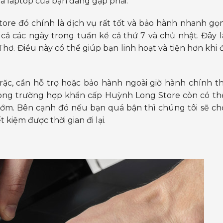
 mà laptop của bạn đang gặp phải.
re đó chính là dịch vụ rất tốt và bảo hành nhanh gọn
t cả các ngày trong tuần kể cả thứ 7 và chủ nhật. Đây l
ơ. Điều này có thể giúp bạn linh hoạt và tiện hơn khi đ
ặc, cần hỗ trợ hoặc bảo hành ngoài giờ hành chính th
 trong trường hợp khẩn cấp Huỳnh Long Store còn có th
sớm. Bên cạnh đó nếu bạn quá bận thì chúng tôi sẽ ch
 kiệm được thời gian đi lại.