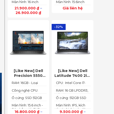
165Hz)
Màn hình: 16 inch
Màn hình: 15.6inch
6GB (140W)
up to 4.40GHz, 12MB
FHD IPS 165Hz
FHD (1920x1080) IPS
Cache)
21.900.000
₫
–
Giá liên hệ
SlimBezel, sRGB
300nits Anti-glare,
26.900.000
₫
100%, Acer
100%sRGB, 144Hz
ComfyView, 500 nits
-32%
[Like New] Dell
[Like New] Dell
Precision 5550
Latitude 7400 2in1
(Core i7-10850H,
TOUCH – Core i7
RAM: 16GB - Loại
CPU: Intel Core i7-
RAM 16GB, SSD
8665U | Ram 16G |
RAM: DDR4
8665U
512GB, Nvidia
SSD 512G | màn
Công nghệ CPU:
RAM: 16 GB LPDDR3,
Core i7-10750H, 6
tốc độ 2133 MHz
Quadro T1000 4G,
hình 14 inch FHD
Ổ cứng: SSD 512GB
Ổ cứng: 512GB SSD
nhân, 12 luồng
Màn 15.6” FHD+)
Cảm ứng x360
M.2 PCIe NVMe
M.2 PCIe NVMe
Màn hình: 15.6 inch -
Màn hình: IPS, kích
Độ phân giải: FHD+
thước 14.0 inch, độ
16.800.000
₫
–
9.500.000
₫
–
(1920 x 1200 px)
phân giải Full HD