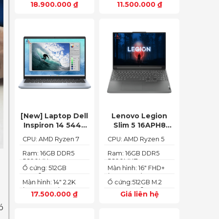
18.900.000
₫
11.500.000
₫
(1920 x 1080)
[New] Laptop Dell
Lenovo Legion
Inspiron 14 5445
Slim 5 16APH8
Ryzen 7-8840HS
(Ryzen 5 7640HS
CPU: AMD Ryzen 7
CPU: AMD Ryzen 5
(Ram 16GB SSD
RAM 16GB SSD
8840HS
7640HS
512GB AMD
512GB RTX 4060
Ram: 16GB DDR5
Ram: 16GB DDR5
5600MHz
5600MHZ
Radeon 780M Màn
16″ FHD+ 144Hz)
Ổ cứng: 512GB
Màn hình: 16" FHD+
14inch 2.2K)
PCIe® NVMe™ M.2
(1920x1200) IPS
Màn hình: 14" 2.2K
Ổ cứng:512GB M.2
SSD
(2240X1400)
2280 PCIe® 4.0 x4
17.500.000
₫
Giá liên hệ
SSD
ó