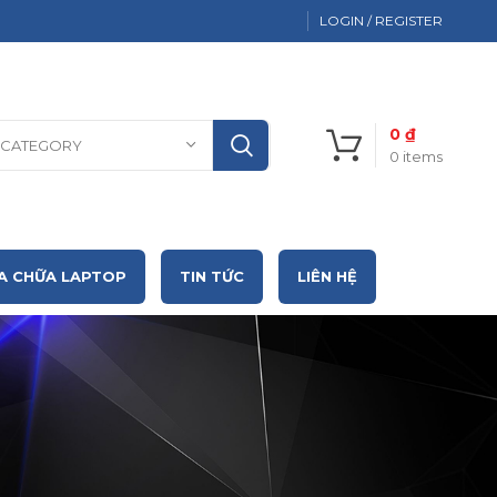
LOGIN / REGISTER
0
₫
 CATEGORY
0
items
A CHỮA LAPTOP
TIN TỨC
LIÊN HỆ