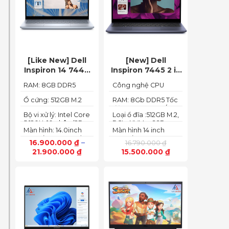
[Like New] Dell
[New] Dell
Inspiron 14 7440
Inspiron 7445 2 in
2in1 2024 Core i5
1 (Ryzen 5
RAM: 8GB DDR5
Công nghệ CPU
120U Ram 8GB
8640HS, Ram
5200MHz
:Ryzen 5 8640HS
SSD 512GB FHD+
8GB,SSD 512GB,
Ổ cứng: 512GB M.2
RAM: 8Gb DDR5 Tốc
PCIe NVMe SSD
độ BUS :5200MT/s
AMD Radeon,14
Bộ vi xử lý: Intel Core
Loại ổ đĩa :512GB M.2,
FHD+ Touch)
5 120U, 10 nhân (2P +
PCIe NVMe, SSD
Màn hình: 14.0inch
Màn hình 14 inch
8E) / 12 luồng
FHD+ (1920 x 1200)
FHD+ (1920 x 1200
16.900.000
₫
–
16.790.000
₫
60Hz,250 nits
pixels)
21.900.000
₫
15.500.000
₫