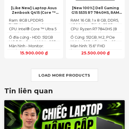
[Like New] Laptop Asus
[New 100%] Dell Gaming
Zenbook Q415 (Core ™
G15 5535 R7 7840HS, RAM
Ultra 5 125H, Ram 8GB, SSD
16GB, SSD 512GB, RTX 4060
Ram: 8GB LPDDR5
RAM: 16 GB, 1 x 8 GB, DDR5,
512GB, 14.0inch WUXGA
8G, 15.6-inch FHD 165Hz
7467MHz on board
4800 MHz -Tối đa 32GB
OLED, Win 11)
Windows 11 Dark Shadow
CPU: Intel® Core ™ Ultra 5
CPU: Ryzen R7 7840HS (8
Gray
125H (3.60GHz up to
Cores, 16 Threads, 24MB
Ổ đĩa cứng - HDD: 512GB
Ổ Cứng: 512GB, M.2, PCIe
4.50GHz, 18MB Cache)
Cache, 3.80 GHz up to 5.1
M.2 PCIe Gen 4 NVMe SSD
NVMe, SSD-Hỗ trợ lên đến
GHz, 35-54W)
Màn hình - Monitor:
Màn hình: 15.6" FHD
4 TB (2 khe SSD)
14.0inch WUXGA (1920 x
(1920x1080) 165Hz, 3ms,
15.900.000
₫
25.500.000
₫
1200) 16:10, OLED, 500 nits,
sRGB-100%,
100% DCI-P3, Cảm ứng
ComfortViewPlus, NVIDIA
G-SYNC+DDS
LOAD MORE PRODUCTS
Tin liên quan