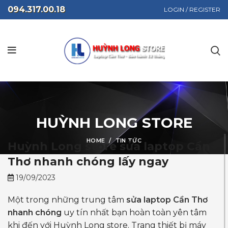
094.317.00.18
LOGIN / REGISTER
HUỲNH LONG STORE
HOME
TIN TỨC
Huỳnh Long store sửa laptop Cần
Thơ nhanh chóng lấy ngay
19/09/2023
Một trong những trung tâm
sửa laptop Cần Thơ
nhanh chóng
uy tín nhất bạn hoàn toàn yên tâm
khi đến với Huỳnh Long store. Trang thiết bị máy