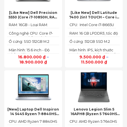
[Like New] Dell Precision
[Like New] Dell Latitude
5550 (Core i7-10850H, RAM
7400 2in1 TOUCH – Core i7
16GB, SSD 512GB, Nvidia
8665U | Ram 16G | SSD 512G |
RAM: 16GB - Loại RAM:
CPU: Intel Core i7-8665U
Quadro T1000 4G, Màn
màn hình 14 inch FHD Cảm
DDR4
15.6” FHD+)
ứng x360
Công nghệ CPU: Core i7-
RAM: 16 GB LPDDR3, tốc độ
10750H, 6 nhân, 12 luồng
2133 MHz
Ổ cứng: SSD 512GB M.2
Ổ cứng: 512GB SSD M.2
PCIe NVMe
PCIe NVMe
Màn hình: 15.6 inch - Độ
Màn hình: IPS, kích thước
phân giải: FHD+ (1920 x
14.0 inch, độ phân giải Full
16.800.000
₫
–
9.500.000
₫
–
1200 px)
HD (1920 x 1080)
18.900.000
₫
11.500.000
₫
[New] Laptop Dell Inspiron
Lenovo Legion Slim 5
14 5445 Ryzen 7-8840HS
16APH8 (Ryzen 5 7640HS
(Ram 16GB SSD 512GB AMD
RAM 16GB SSD 512GB RTX
CPU: AMD Ryzen 7 8840HS
CPU: AMD Ryzen 5 7640HS
Radeon 780M Màn 14inch
4060 16″ FHD+ 144Hz)