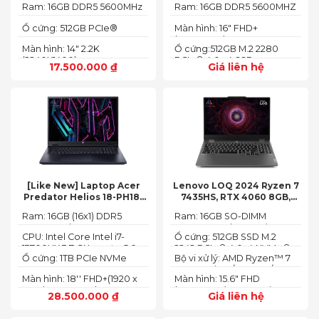
2.2K)
Ram: 16GB DDR5 5600MHz
Ram: 16GB DDR5 5600MHZ
Ổ cứng: 512GB PCIe®
Màn hình: 16" FHD+
NVMe™ M.2 SSD
(1920x1200) IPS
Màn hình: 14" 2.2K
Ổ cứng:512GB M.2 2280
(2240X1400)
PCIe® 4.0 x4 SSD
17.500.000
₫
Giá liên hệ
[Like New] Laptop Acer
Lenovo LOQ 2024 Ryzen 7
Predator Helios 18-PH18-
7435HS, RTX 4060 8GB,
71-756U 2023(Core Intel i7-
16GB, 512GB, 15.6′ FHD IPS
Ram: 16GB (16x1) DDR5
Ram: 16GB SO-DIMM
13700HX, RTX 4060 8GB,
144Hz, 100% sRGB
4800MHz (2x SO-DIMM
DDR5-5600 (max 64)
16GB, SSD 1TB, 18″ FHD+
CPU: Intel Core Intel i7-
Ổ cứng: 512GB SSD M.2
socket, up to 32GB
165HZ)
13700HX 3.7 GHz up to 5.0
2242 PCIe® 4.0x4 NVMe®
SDRAM)
Ổ cứng: 1TB PCIe NVMe
Bộ vi xử lý: AMD Ryzen™ 7
GHz 30MB
(2 slots nvme)
SED SSD
74355HS (8C / 16T, 3.8 /
Màn hình: 18'' FHD+(1920 x
Màn hình: 15.6" FHD
5.1GHz, 8MB L2 / 16MB L3)
1200) 165 Hz In-plane
(1920x1080) IPS 300nits
28.500.000
₫
Giá liên hệ
Switching (IPS)
Anti-glare, 100% sRGB,
Technology; ComfyView
144Hz, G-SYNC®