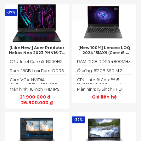
-37%
[Like New ] Acer Predator
[New 100%] Lenovo LOQ
Helios Neo 2023 PHN16-71-
2024 15IAX9 (Core i5-
54W3 (Core i5-13500HX,
12450HX, 12GB, 512GB, RTX
CPU: Intel Core i5-13500HX
RAM: 12GB DDR5 4800MHz
16GB, 512GB, RTX 4050 6GB,
3050 6GB, 15.6″ FHD 144Hz)
(14 Cores/ 20 Threads, up
(up to 32GB)
16″ FHD 165Hz)
Ram: 16GB Loại Ram: DDR5
Ổ cứng: 512GB SSD M.2
to 4.70 GHz, 24MB)
4800MHz
2242 PCIe® 4.0x4 NVMe®
Card VGA: NVIDIA
CPU: Intel® Core™ i5-
GeForce RTX 4050 6GB
12450HX (2.00GHz up to
Màn hình: 16 inch FHD IPS
Màn hình: 15.6inch FHD
(140W)
4.40GHz, 12MB Cache)
165Hz SlimBezel, sRGB
(1920x1080) IPS 300nits
21.900.000
₫
–
Giá liên hệ
100%, Acer ComfyView,
Anti-glare, 100%sRGB,
26.900.000
₫
500 nits
144Hz
-32%