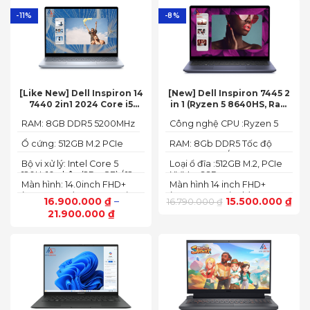
-11%
-8%
[Like New] Dell Inspiron 14
[New] Dell Inspiron 7445 2
7440 2in1 2024 Core i5
in 1 (Ryzen 5 8640HS, Ram
120U Ram 8GB SSD 512GB
8GB,SSD 512GB, AMD
RAM: 8GB DDR5 5200MHz
Công nghệ CPU :Ryzen 5
FHD+
Radeon,14 FHD+ Touch)
8640HS
Ổ cứng: 512GB M.2 PCIe
RAM: 8Gb DDR5 Tốc độ
NVMe SSD
BUS :5200MT/s
Bộ vi xử lý: Intel Core 5
Loại ổ đĩa :512GB M.2, PCIe
120U, 10 nhân (2P + 8E) / 12
NVMe, SSD
Màn hình: 14.0inch FHD+
Màn hình 14 inch FHD+
luồng
(1920 x 1200) 60Hz,250 nits
(1920 x 1200 pixels)
16.900.000
₫
–
15.500.000
₫
16.790.000
₫
21.900.000
₫