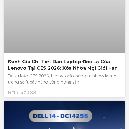
Đánh Giá Chi Tiết Dàn Laptop Độc Lạ Của
Lenovo Tại CES 2026: Xóa Nhòa Mọi Giới Hạn
Tại sự kiện CES 2026, Lenovo đã chứng minh họ là một
trong số ít các hãng công nghệ sẵn
14 Tháng 7, 2026