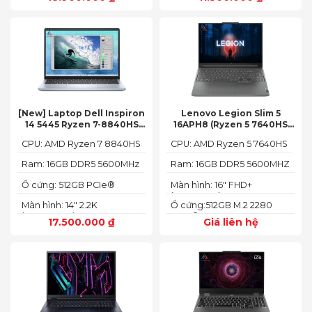
[New] Laptop Dell Inspiron
Lenovo Legion Slim 5
14 5445 Ryzen 7-8840HS
16APH8 (Ryzen 5 7640HS
(Ram 16GB SSD 512GB AMD
RAM 16GB SSD 512GB RTX
CPU: AMD Ryzen 7 8840HS
CPU: AMD Ryzen 5 7640HS
Radeon 780M Màn 14inch
4060 16″ FHD+ 144Hz)
2.2K)
Ram: 16GB DDR5 5600MHz
Ram: 16GB DDR5 5600MHZ
Ổ cứng: 512GB PCIe®
Màn hình: 16" FHD+
NVMe™ M.2 SSD
(1920x1200) IPS
Màn hình: 14" 2.2K
Ổ cứng:512GB M.2 2280
(2240X1400)
PCIe® 4.0 x4 SSD
17.500.000
₫
Giá liên hệ