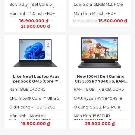
NVMe SSD
BUS :5200MT/s
Bộ vi xử lý: Intel Core 5
Loại ổ đĩa :512GB M.2, PCIe
120U, 10 nhân (2P + 8E) / 12
NVMe, SSD
Màn hình: 14.0inch FHD+
Màn hình 14 inch FHD+
luồng
(1920 x 1200) 60Hz,250 nits
(1920 x 1200 pixels)
16.900.000
₫
–
15.500.000
₫
16.790.000
₫
21.900.000
₫
[Like New] Laptop Asus
[New 100%] Dell Gaming
Zenbook Q415 (Core ™
G15 5535 R7 7840HS, RAM
Ultra 5 125H, Ram 8GB, SSD
16GB, SSD 512GB, RTX 4060
Ram: 8GB LPDDR5
RAM: 16 GB, 1 x 8 GB, DDR5,
512GB, 14.0inch WUXGA
8G, 15.6-inch FHD 165Hz
7467MHz on board
4800 MHz -Tối đa 32GB
OLED, Win 11)
Windows 11 Dark Shadow
CPU: Intel® Core ™ Ultra 5
CPU: Ryzen R7 7840HS (8
Gray
125H (3.60GHz up to
Cores, 16 Threads, 24MB
Ổ đĩa cứng - HDD: 512GB
Ổ Cứng: 512GB, M.2, PCIe
4.50GHz, 18MB Cache)
Cache, 3.80 GHz up to 5.1
M.2 PCIe Gen 4 NVMe SSD
NVMe, SSD-Hỗ trợ lên đến
GHz, 35-54W)
Màn hình - Monitor:
Màn hình: 15.6" FHD
4 TB (2 khe SSD)
14.0inch WUXGA (1920 x
(1920x1080) 165Hz, 3ms,
15.900.000
₫
25.500.000
₫
1200) 16:10, OLED, 500 nits,
sRGB-100%,
100% DCI-P3, Cảm ứng
ComfortViewPlus, NVIDIA