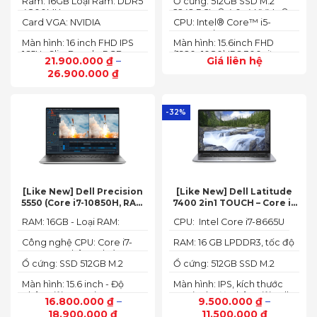
Ram: 16GB Loại Ram: DDR5
Ổ cứng: 512GB SSD M.2
to 4.70 GHz, 24MB)
4800MHz
2242 PCIe® 4.0x4 NVMe®
Card VGA: NVIDIA
CPU: Intel® Core™ i5-
GeForce RTX 4050 6GB
12450HX (2.00GHz up to
Màn hình: 16 inch FHD IPS
Màn hình: 15.6inch FHD
(140W)
4.40GHz, 12MB Cache)
165Hz SlimBezel, sRGB
(1920x1080) IPS 300nits
21.900.000
₫
–
Giá liên hệ
100%, Acer ComfyView,
Anti-glare, 100%sRGB,
26.900.000
₫
500 nits
144Hz
-32%
[Like New] Dell Precision
[Like New] Dell Latitude
5550 (Core i7-10850H, RAM
7400 2in1 TOUCH – Core i7
16GB, SSD 512GB, Nvidia
8665U | Ram 16G | SSD 512G |
RAM: 16GB - Loại RAM:
CPU: Intel Core i7-8665U
Quadro T1000 4G, Màn
màn hình 14 inch FHD Cảm
DDR4
15.6” FHD+)
ứng x360
Công nghệ CPU: Core i7-
RAM: 16 GB LPDDR3, tốc độ
10750H, 6 nhân, 12 luồng
2133 MHz
Ổ cứng: SSD 512GB M.2
Ổ cứng: 512GB SSD M.2
PCIe NVMe
PCIe NVMe
Màn hình: 15.6 inch - Độ
Màn hình: IPS, kích thước
phân giải: FHD+ (1920 x
14.0 inch, độ phân giải Full
16.800.000
₫
–
9.500.000
₫
–
1200 px)
HD (1920 x 1080)
18.900.000
₫
11.500.000
₫