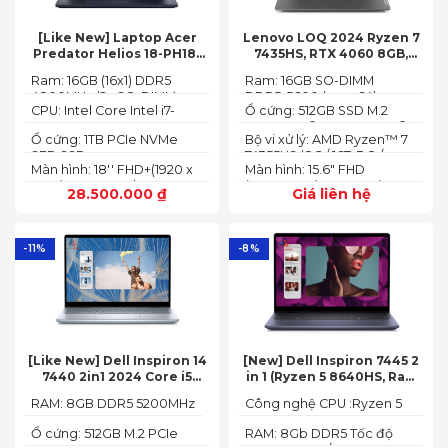
[Like New] Laptop Acer
Lenovo LOQ 2024 Ryzen 7
Predator Helios 18-PH18-
7435HS, RTX 4060 8GB,
71-756U 2023(Core Intel i7-
16GB, 512GB, 15.6′ FHD IPS
Ram: 16GB (16x1) DDR5
Ram: 16GB SO-DIMM
13700HX, RTX 4060 8GB,
144Hz, 100% sRGB
4800MHz (2x SO-DIMM
DDR5-5600 (max 64)
16GB, SSD 1TB, 18″ FHD+
CPU: Intel Core Intel i7-
Ổ cứng: 512GB SSD M.2
socket, up to 32GB
165HZ)
13700HX 3.7 GHz up to 5.0
2242 PCIe® 4.0x4 NVMe®
SDRAM)
Ổ cứng: 1TB PCIe NVMe
Bộ vi xử lý: AMD Ryzen™ 7
GHz 30MB
(2 slots nvme)
SED SSD
74355HS (8C / 16T, 3.8 /
Màn hình: 18'' FHD+(1920 x
Màn hình: 15.6" FHD
5.1GHz, 8MB L2 / 16MB L3)
1200) 165 Hz In-plane
(1920x1080) IPS 300nits
28.500.000
₫
Giá liên hệ
Switching (IPS)
Anti-glare, 100% sRGB,
Technology; ComfyView
144Hz, G-SYNC®
-11%
-8%
[Like New] Dell Inspiron 14
[New] Dell Inspiron 7445 2
7440 2in1 2024 Core i5
in 1 (Ryzen 5 8640HS, Ram
120U Ram 8GB SSD 512GB
8GB,SSD 512GB, AMD
RAM: 8GB DDR5 5200MHz
Công nghệ CPU :Ryzen 5
FHD+
Radeon,14 FHD+ Touch)
8640HS
Ổ cứng: 512GB M.2 PCIe
RAM: 8Gb DDR5 Tốc độ