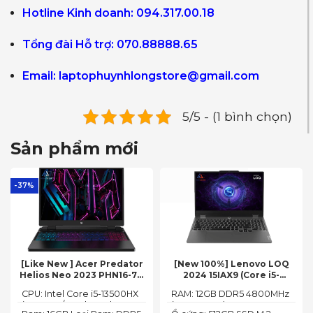
Hotline Kinh doanh: 094.317.00.18
Tổng đài Hỗ trợ: 070.88888.65
Email:
laptophuynhlongstore@gmail.com
5/5 - (1 bình chọn)
Sản phẩm mới
-37%
[Like New ] Acer Predator
[New 100%] Lenovo LOQ
Helios Neo 2023 PHN16-71-
2024 15IAX9 (Core i5-
54W3 (Core i5-13500HX,
12450HX, 12GB, 512GB, RTX
CPU: Intel Core i5-13500HX
RAM: 12GB DDR5 4800MHz
16GB, 512GB, RTX 4050 6GB,
3050 6GB, 15.6″ FHD 144Hz)
(14 Cores/ 20 Threads, up
(up to 32GB)
16″ FHD 165Hz)