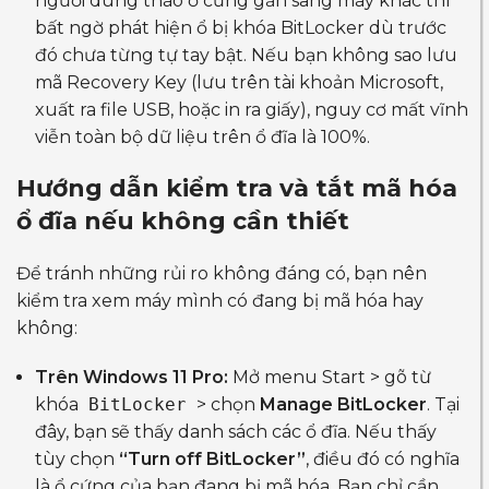
người dùng tháo ổ cứng gắn sang máy khác thì
bất ngờ phát hiện ổ bị khóa BitLocker dù trước
đó chưa từng tự tay bật. Nếu bạn không sao lưu
mã Recovery Key (lưu trên tài khoản Microsoft,
xuất ra file USB, hoặc in ra giấy), nguy cơ mất vĩnh
viễn toàn bộ dữ liệu trên ổ đĩa là 100%.
Hướng dẫn kiểm tra và tắt mã hóa
ổ đĩa nếu không cần thiết
Để tránh những rủi ro không đáng có, bạn nên
kiểm tra xem máy mình có đang bị mã hóa hay
không:
Trên Windows 11 Pro:
Mở menu Start > gõ từ
khóa
BitLocker
> chọn
Manage BitLocker
. Tại
đây, bạn sẽ thấy danh sách các ổ đĩa. Nếu thấy
tùy chọn
“Turn off BitLocker”
, điều đó có nghĩa
là ổ cứng của bạn đang bị mã hóa. Bạn chỉ cần