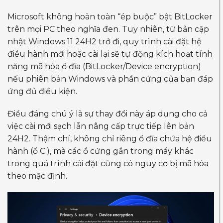
Microsoft không hoàn toàn “ép buộc” bật BitLocker
trên mọi PC theo nghĩa đen. Tuy nhiên, từ bản cập
nhật Windows 11 24H2 trở đi, quy trình cài đặt hệ
điều hành mới hoặc cài lại sẽ tự động kích hoạt tính
năng mã hóa ổ đĩa (BitLocker/Device encryption)
nếu phiên bản Windows và phần cứng của bạn đáp
ứng đủ điều kiện.
Điều đáng chú ý là sự thay đổi này áp dụng cho cả
việc cài mới sạch lẫn nâng cấp trực tiếp lên bản
24H2. Thậm chí, không chỉ riêng ổ đĩa chứa hệ điều
hành (ổ C:), mà các ổ cứng gắn trong máy khác
trong quá trình cài đặt cũng có nguy cơ bị mã hóa
theo mặc định.