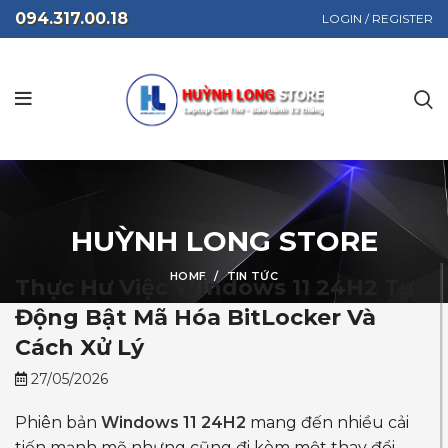
094.317.00.18
LOGIN / REGISTER
HUỲNH LONG STORE
HOME
TIN TỨC
Thực Hư Việc Windows 11 24H2 Tự
Động Bật Mã Hóa BitLocker Và
Cách Xử Lý
27/05/2026
Phiên bản
Windows 11 24H2
mang đến nhiều cải
tiến mạnh mẽ nhưng cũng đi kèm một thay đổi