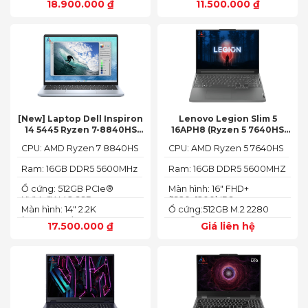
18.900.000
₫
11.500.000
₫
[New] Laptop Dell Inspiron
Lenovo Legion Slim 5
14 5445 Ryzen 7-8840HS
16APH8 (Ryzen 5 7640HS
(Ram 16GB SSD 512GB AMD
RAM 16GB SSD 512GB RTX
CPU: AMD Ryzen 7 8840HS
CPU: AMD Ryzen 5 7640HS
Radeon 780M Màn 14inch
4060 16″ FHD+ 144Hz)
2.2K)
Ram: 16GB DDR5 5600MHz
Ram: 16GB DDR5 5600MHZ
Ổ cứng: 512GB PCIe®
Màn hình: 16" FHD+
NVMe™ M.2 SSD
(1920x1200) IPS
Màn hình: 14" 2.2K
Ổ cứng:512GB M.2 2280
(2240X1400)
PCIe® 4.0 x4 SSD
17.500.000
₫
Giá liên hệ