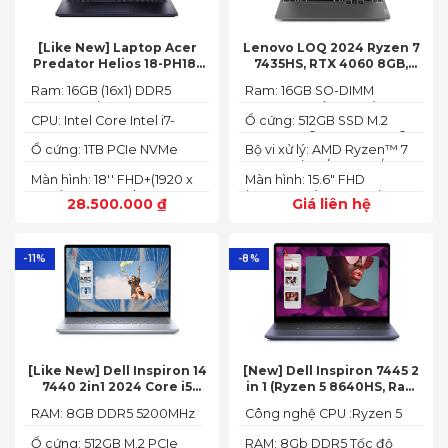
[Like New] Laptop Acer
Lenovo LOQ 2024 Ryzen 7
Predator Helios 18-PH18-
7435HS, RTX 4060 8GB,
71-756U 2023(Core Intel i7-
16GB, 512GB, 15.6′ FHD IPS
Ram: 16GB (16x1) DDR5
Ram: 16GB SO-DIMM
13700HX, RTX 4060 8GB,
144Hz, 100% sRGB
4800MHz (2x SO-DIMM
DDR5-5600 (max 64)
16GB, SSD 1TB, 18″ FHD+
CPU: Intel Core Intel i7-
Ổ cứng: 512GB SSD M.2
socket, up to 32GB
165HZ)
13700HX 3.7 GHz up to 5.0
2242 PCIe® 4.0x4 NVMe®
SDRAM)
Ổ cứng: 1TB PCIe NVMe
Bộ vi xử lý: AMD Ryzen™ 7
GHz 30MB
(2 slots nvme)
SED SSD
74355HS (8C / 16T, 3.8 /
Màn hình: 18'' FHD+(1920 x
Màn hình: 15.6" FHD
5.1GHz, 8MB L2 / 16MB L3)
1200) 165 Hz In-plane
(1920x1080) IPS 300nits
28.500.000
₫
Giá liên hệ
Switching (IPS)
Anti-glare, 100% sRGB,
Technology; ComfyView
144Hz, G-SYNC®
-11%
-8%
[Like New] Dell Inspiron 14
[New] Dell Inspiron 7445 2
7440 2in1 2024 Core i5
in 1 (Ryzen 5 8640HS, Ram
120U Ram 8GB SSD 512GB
8GB,SSD 512GB, AMD
RAM: 8GB DDR5 5200MHz
Công nghệ CPU :Ryzen 5
FHD+
Radeon,14 FHD+ Touch)
8640HS
Ổ cứng: 512GB M.2 PCIe
RAM: 8Gb DDR5 Tốc độ