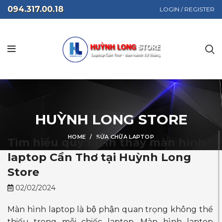
094.317.00.18
LOGIN / REGISTER
HUỲNH LONG STORE
HOME
SỬA CHỮA LAPTOP
Tìm hiểu quy trình thay màn hình
laptop Cần Thơ tại Huỳnh Long
Store
02/02/2024
Màn hình laptop là bộ phận quan trọng không thể
thiếu trong mỗi chiếc laptop. Màn hình laptop