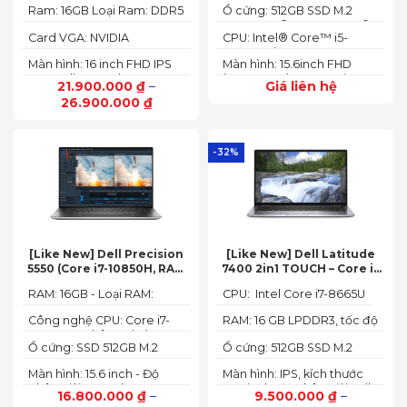
16″ FHD 165Hz)
Ram: 16GB Loại Ram: DDR5
Ổ cứng: 512GB SSD M.2
to 4.70 GHz, 24MB)
4800MHz
2242 PCIe® 4.0x4 NVMe®
Card VGA: NVIDIA
CPU: Intel® Core™ i5-
GeForce RTX 4050 6GB
12450HX (2.00GHz up to
Màn hình: 16 inch FHD IPS
Màn hình: 15.6inch FHD
(140W)
4.40GHz, 12MB Cache)
165Hz SlimBezel, sRGB
(1920x1080) IPS 300nits
21.900.000
₫
–
Giá liên hệ
100%, Acer ComfyView,
Anti-glare, 100%sRGB,
26.900.000
₫
500 nits
144Hz
-32%
[Like New] Dell Precision
[Like New] Dell Latitude
5550 (Core i7-10850H, RAM
7400 2in1 TOUCH – Core i7
16GB, SSD 512GB, Nvidia
8665U | Ram 16G | SSD 512G |
RAM: 16GB - Loại RAM:
CPU: Intel Core i7-8665U
Quadro T1000 4G, Màn
màn hình 14 inch FHD Cảm
DDR4
15.6” FHD+)
ứng x360
Công nghệ CPU: Core i7-
RAM: 16 GB LPDDR3, tốc độ
10750H, 6 nhân, 12 luồng
2133 MHz
Ổ cứng: SSD 512GB M.2
Ổ cứng: 512GB SSD M.2
PCIe NVMe
PCIe NVMe
Màn hình: 15.6 inch - Độ
Màn hình: IPS, kích thước
phân giải: FHD+ (1920 x
14.0 inch, độ phân giải Full
16.800.000
₫
–
9.500.000
₫
–
1200 px)
HD (1920 x 1080)