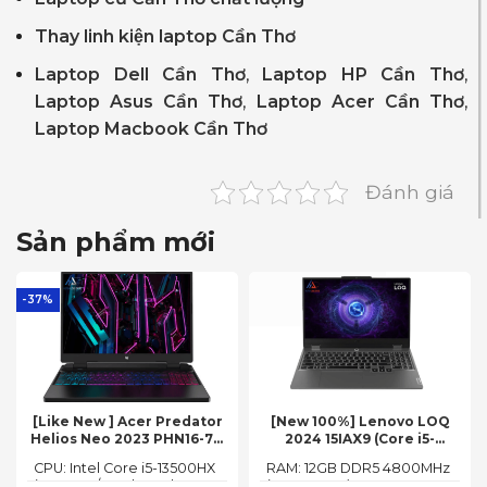
Thay linh kiện laptop Cần Thơ
Laptop Dell Cần Thơ
,
Laptop HP Cần Thơ
,
Laptop Asus Cần Thơ
,
Laptop Acer Cần Thơ
,
Laptop Macbook Cần Thơ
Đánh giá
Sản phẩm mới
-37%
[Like New ] Acer Predator
[New 100%] Lenovo LOQ
Helios Neo 2023 PHN16-71-
2024 15IAX9 (Core i5-
54W3 (Core i5-13500HX,
12450HX, 12GB, 512GB, RTX
CPU: Intel Core i5-13500HX
RAM: 12GB DDR5 4800MHz
16GB, 512GB, RTX 4050 6GB,
3050 6GB, 15.6″ FHD 144Hz)
(14 Cores/ 20 Threads, up
(up to 32GB)