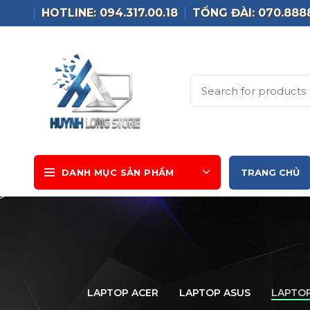
HOTLINE: 094.317.00.18
TỔNG ĐÀI: 070.888
DANH MỤC SẢN PHẨM
TRANG CHỦ
LAPTOP ACER
LAPTOP ASUS
LAPTOP