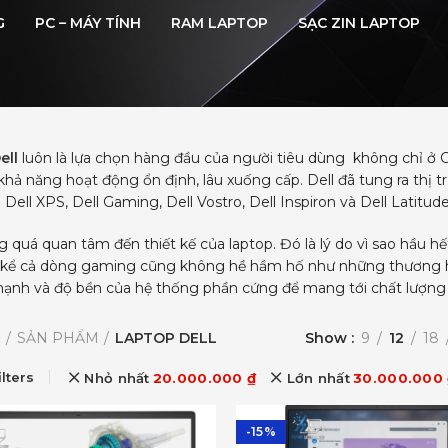
G
PC – MÁY TÍNH
RAM LAPTOP
SẠC ZIN LAPTOP
ell
luôn là lựa chọn hàng đầu của người tiêu dùng không chỉ ở 
hả năng hoạt động ổn định, lâu xuống cấp. Dell đã tung ra thị
Dell XPS, Dell Gaming, Dell Vostro, Dell Inspiron và Dell Latitude
g quá quan tâm đến thiết kế của laptop. Đó là lý do vì sao hầu h
 kể cả dòng gaming cũng không hề hầm hố như những thương hiệ
ạnh và độ bền của hệ thống phần cứng để mang tới chất lượng 
ủ
SẢN PHẨM
LAPTOP DELL
Show
9
12
18
ilters
Nhỏ nhất
20.000.000
₫
Lớn nhất
30.000.000
-15%