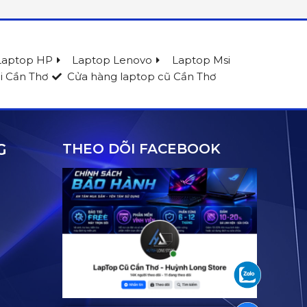
Laptop HP
Laptop Lenovo
Laptop Msi
i Cần Thơ
Cửa hàng laptop cũ Cần Thơ
G
THEO DÕI FACEBOOK