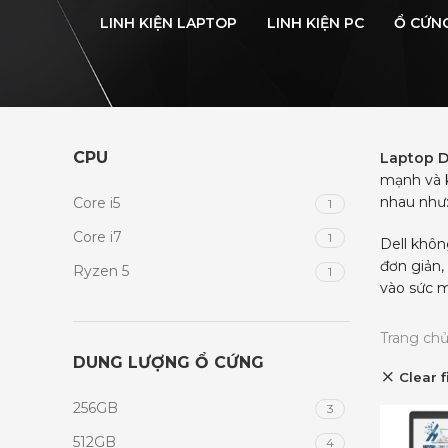
LINH KIỆN LAPTOP
LINH KIỆN PC
Ổ CỨN
CPU
Laptop D
mạnh và k
nhau như: 
Core i5
1
Core i7
1
Dell khôn
đơn giản,
Ryzen 5
1
vào sức m
Trang ch
DUNG LƯỢNG Ổ CỨNG
Clear f
256GB
3
512GB
4