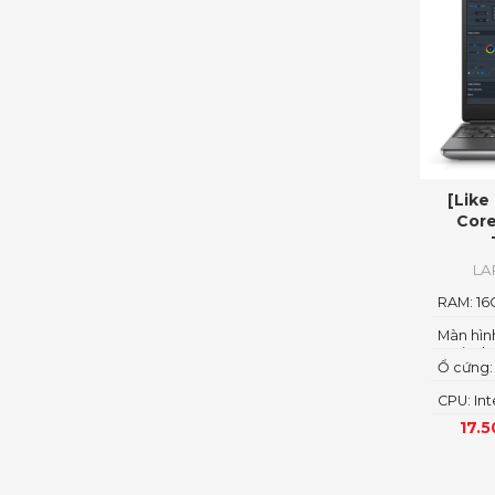
[Like
Core
LA
RAM: 1
Màn hình
Anti-Gla
Ổ cứng:
Cam/Mi
State D
CPU: Int
Core, 2
17.
4.60GHz