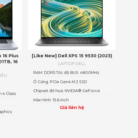
 16 Plus
[Like New] Dell XPS 15 9530 (2023)
01TB, 16
LAPTOP DELL
RAM: DDR5 Tốc độ BUS: 4800MHz
RIỆU
Ổ Cứng: PCIe Gen4 M.2 SSD
Chipset đồ họa: NVIDIA® GeForce
 4 Class
RTX™
Màn hình: 15.6 inch
Giá liên hệ
aphics