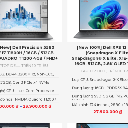
 New] Dell Precision 5560
[New 100%] Dell XPS 13
I7 11800H / 16GB / 512GB
(Snapdragon X Elite
QUADRO T1200 4GB / FHD+
Snapdragon® X Elite, X1E
16GB, 512GB, 2.8K OLED
PTOP DELL
,
TRÊN 10 TRIỆU
LAPTOP DELL
,
TRÊN 10 T
GB, DDR4, 3200MHz, Non-ECC,
M
Loại CPU: Snapdragon® X Elite
 512GB, Gen 3 PCIe x4 NVMe,
100, 12 / 12
ate Drive
Dung lượng: 16GB LPDDR5X 8
hệ CPU : Intel Core Processor
0H (8 Core, 24MB Cache, 2.40
Dung lượng SSD: 512 GB (M.2 P
đồ họa : NVIDIA Quadro T1200 /.
4.60 GHz, 45W)
NVMe)
RXT A2000
Màn hình: 13.4 inches, 2880 x 1
500.000
₫
–
23.900.000
₫
60Hz
27.900.000
₫