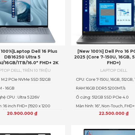
100%]Laptop Dell 16 Plus
[New 100%] Dell Pro 16 
DB16250 Ultra 5
2025 (Core 7-150U, 16GB, 5
AI/16GB/1TB/16.0″ FHD+ 2K
FHD+)
PTOP DELL
,
TRÊN 10 TRIỆU
LAPTOP DELL
: M.2 PCIe NVMe SSD 512GB
CPU: Core 7-150U, 16GB, 512GB,
M - 16GB
RAM:16GB DDR5 5200MT/s
hệ CPU : Ultra 5 226V
Ổ cứng: 512GB SSD PCIe 4.0
 :16 inch FHD+ (1920 x 1200
Màn hình: 16″, Non-Touch, FHD+,
Multi Touch
45% NTSC, Anti-Glare
20.900.000
₫
22.500.000
₫