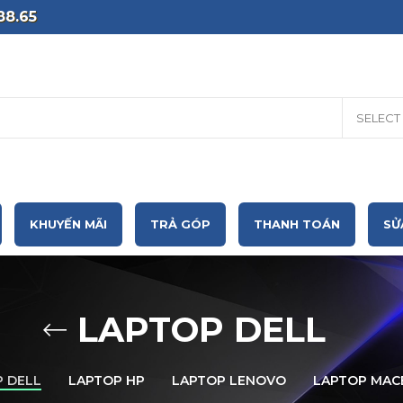
88.65
SELECT
KHUYẾN MÃI
TRẢ GÓP
THANH TOÁN
SỬ
LAPTOP DELL
 DELL
LAPTOP HP
LAPTOP LENOVO
LAPTOP MA