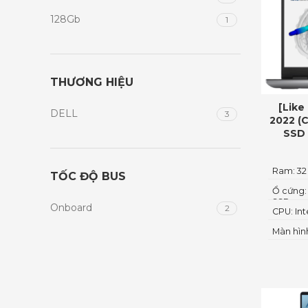
128Gb
1
THƯƠNG HIỆU
[Like
DELL
3
2022 (
SSD 
Ram: 32
TỐC ĐỘ BUS
Ổ cứng:
SSD
Onboard
2
CPU: In
Màn hình