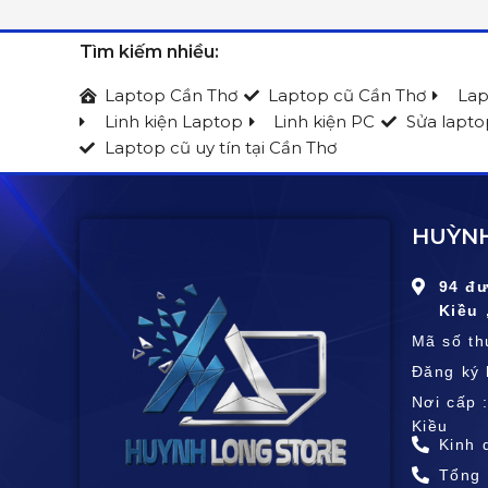
Tìm kiếm nhiều:
Laptop Cần Thơ
Laptop cũ Cần Thơ
Lap
Linh kiện Laptop
Linh kiện PC
Sửa lapto
Laptop cũ uy tín tại Cần Thơ
HUỲNH
94 đ
Kiều 
Mã số t
Đăng ký 
Nơi cấp 
Kiều
Kinh 
Tổng 