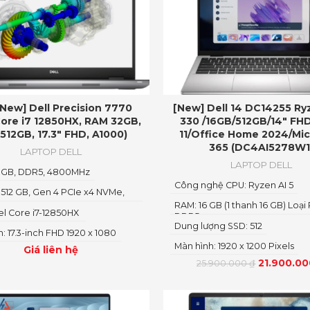
 New] Dell Precision 7770
[New] Dell 14 DC14255 Ry
Core i7 12850HX, RAM 32GB,
330 /16GB/512GB/14″ FH
512GB, 17.3″ FHD, A1000)
11/Office Home 2024/Mic
365 (DC4AI5278W1
LAPTOP DELL
LAPTOP DELL
 GB, DDR5, 4800MHz
Công nghệ CPU: Ryzen AI 5
 512 GB, Gen 4 PCIe x4 NVMe,
RAM: 16 GB (1 thanh 16 GB) Loại
tel Core i7-12850HX
DDR5
Dung lượng SSD: 512
: 17.3-inch FHD 1920 x 1080
Màn hình: 1920 x 1200 Pixels
Giá liên hệ
21.900.0
25.900.000
₫