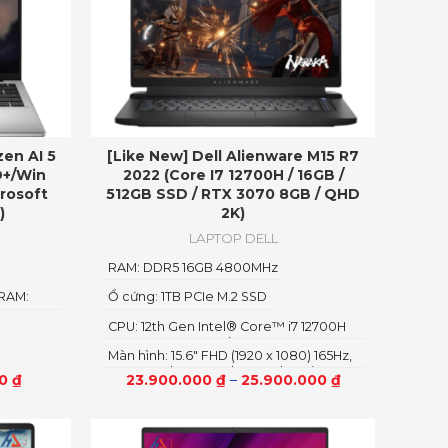
zen AI 5
[Like New] Dell Alienware M15 R7
D+/Win
2022 (Core I7 12700H / 16GB /
rosoft
512GB SSD / RTX 3070 8GB / QHD
)
2K)
LAPTOP DELL
RAM: DDR5 16GB 4800MHz
 RAM:
Ổ cứng: 1TB PCIe M.2 SSD
CPU: 12th Gen Intel® Core™ i7 12700H
vPro Up To 4.7GHz (14 Cores, 20
Màn hình: 15.6″ FHD (1920 x 1080) 165Hz,
Threads, 24MB Cache)
Non-Touch, 3ms, Advanced Optimus,
00
₫
23.900.000
₫
–
25.900.000
₫
ComfortView Plus, NVIDIA G-SYNC