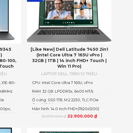
 9345
[Like New] Dell Latitude 7450 2in1
)
(Intel Core Ultra 7 165U vPro |
-80-100,
32GB | 1TB | 14 inch FHD+ Touch |
 Touch
Win 11 Pro)
RIỆU
LAPTOP DELL
,
TRÊN 10 TRIỆU
, X1E-80-
CPU: Intel Core Ultra 7 165U, vPro
448MHz
RAM: 32 GB: LPDDR5x, 6400 MT/s
(onboard)
CIe
Ổ cứng: SSD 1TB, M.2 2230, TLC PCIe
Gen 4 NVMe
800px,
Màn hình: 14.0 inch FHD+(1920x1200)
22.900.000
₫
32.970.000
₫