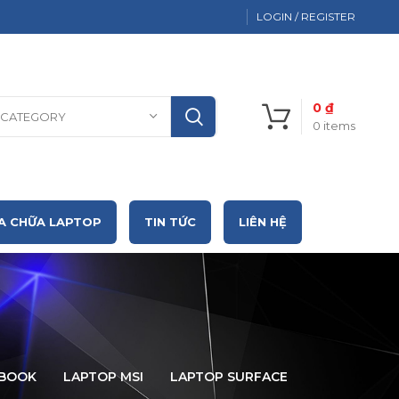
LOGIN / REGISTER
0
₫
 CATEGORY
0
items
A CHỮA LAPTOP
TIN TỨC
LIÊN HỆ
CBOOK
LAPTOP MSI
LAPTOP SURFACE