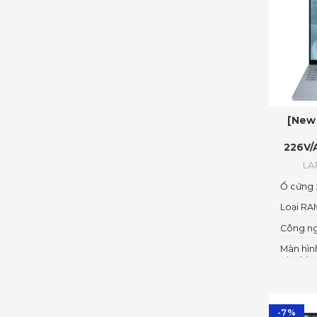
[New 
226V/
LA
Ổ cứng 
Loại RA
Công ng
Màn hình
pixels) 
-7%