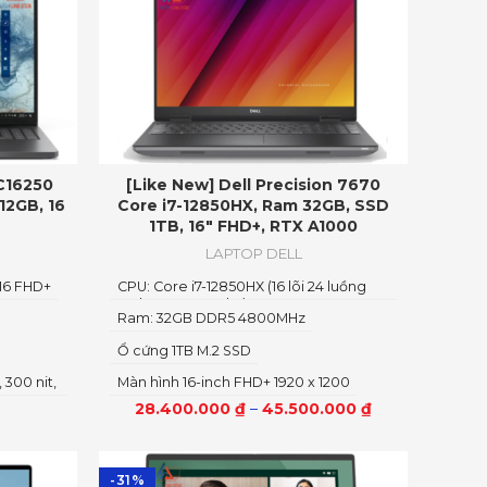
PC16250
[Like New] Dell Precision 7670
12GB, 16
Core i7-12850HX, Ram 32GB, SSD
1TB, 16″ FHD+, RTX A1000
LAPTOP DELL
 16 FHD+
CPU: Core i7-12850HX (16 lõi 24 luồng
Turbo Max 4.8Ghz)
Ram: 32GB DDR5 4800MHz
Ổ cứng 1TB M.2 SSD
 300 nit,
Màn hình 16-inch FHD+ 1920 x 1200
28.400.000
₫
–
45.500.000
₫
-31%