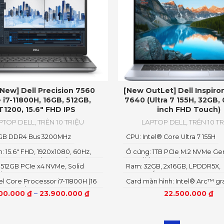
 New] Dell Precision 7560
[New OutLet] Dell Inspiron
 i7-11800H, 16GB, 512GB,
7640 (Ultra 7 155H, 32GB, 
T1200, 15.6″ FHD IPS
inch FHD Touch)
PTOP DELL
,
TRÊN 10 TRIỆU
LAPTOP DELL
,
TRÊN 10 T
6GB DDR4 Bus 3200MHz
CPU: Intel® Core Ultra 7 155H
: 15.6" FHD, 1920x1080, 60Hz,
Ổ cứng: 1TB PCIe M.2 NVMe Gen
re, Non-Touch, 300 Nits, IR
35 Solid State Drive
 512GB PCIe x4 NVMe, Solid
Ram: 32GB, 2x16GB, LPDDR5X,
c, WLAN
rive
6400MT/s
el Core Processor i7-11800H (16
Card màn hình: Intel® Arc™ gr
4MB Cache, 2.30GHz to
500.000
₫
–
23.900.000
₫
22.500.000
₫
, 45W, vPro)