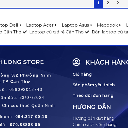
1
2
top Dell
Laptop Acer
Laptop Asus
Macbook
p Cần Thơ
Laptop cũ giá rẻ Cần Thơ
Bán laptop cũ tạ
 LONG STORE
KHÁCH HÀN
Giỏ hàng
ường 3/2 Phường Ninh
, TP Cần Thơ
Sản phẩm yêu thích
huế : 086092012743
Theo dõi đơn hàng
lần đầu: 23/07/2024
: Chi cục thuế Quận Ninh
HƯỚNG DẪN
doanh:
094.317.00.18
Hướng dẫn đặt hàng
Chính sách kiểm hàng
đài:
070.88888.65